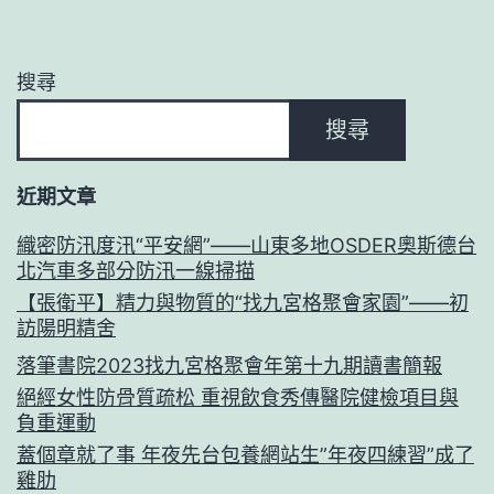
搜尋
搜尋
近期文章
織密防汛度汛“平安網”——山東多地OSDER奧斯德台
北汽車多部分防汛一線掃描
【張衛平】精力與物質的“找九宮格聚會家園”——初
訪陽明精舍
落筆書院2023找九宮格聚會年第十九期讀書簡報
絕經女性防骨質疏松 重視飲食秀傳醫院健檢項目與
負重運動
蓋個章就了事 年夜先台包養網站生”年夜四練習”成了
雞肋