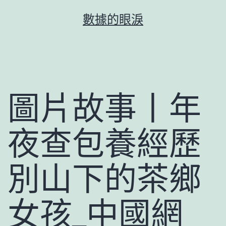
跳
數據的眼淚
至
主
要
內
容
圖片故事丨年
夜查包養經歷
別山下的茶鄉
女孩_中國網