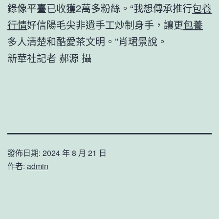
錄像平臺已收獲2萬多粉絲。“我想傳承推行
包養
行情
好信陽毛尖非遺手工炒制身手，讓更
包養
多人清楚和酷愛茶文明。”肖珺景說。
新華社記者 郝源 攝
發佈日期:
2024 年 8 月 21 日
作者:
admin