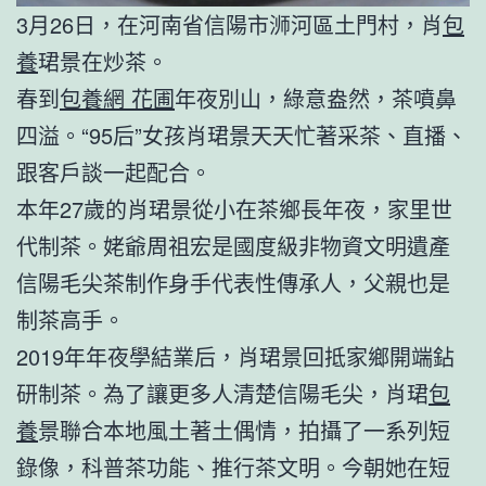
3月26日，在河南省信陽市浉河區土門村，肖
包
養
珺景在炒茶。
春到
包養網 花圃
年夜別山，綠意盎然，茶噴鼻
四溢。“95后”女孩肖珺景天天忙著采茶、直播、
跟客戶談一起配合。
本年27歲的肖珺景從小在茶鄉長年夜，家里世
代制茶。姥爺周祖宏是國度級非物資文明遺產
信陽毛尖茶制作身手代表性傳承人，父親也是
制茶高手。
2019年年夜學結業后，肖珺景回抵家鄉開端鉆
研制茶。為了讓更多人清楚信陽毛尖，肖珺
包
養
景聯合本地風土著土偶情，拍攝了一系列短
錄像，科普茶功能、推行茶文明。今朝她在短