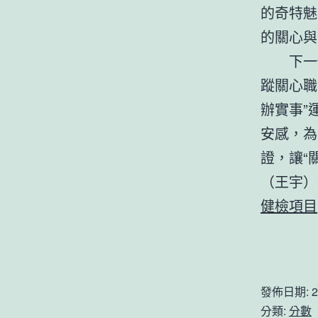
的奇特魅
的關心與
下一
蹤關心職
辦實事”
安感，為
證，讓“
（王宇）
健檢項目
發佈日期:
2
分類:
分數