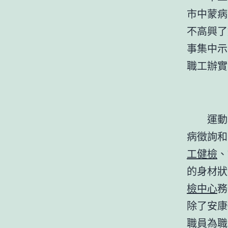
市中蒙病
不高興了
事集中示
職工辦實
運動
病徵詢和
工健檢
、
的身材狀
檢中心
務
除了安康
職員為職