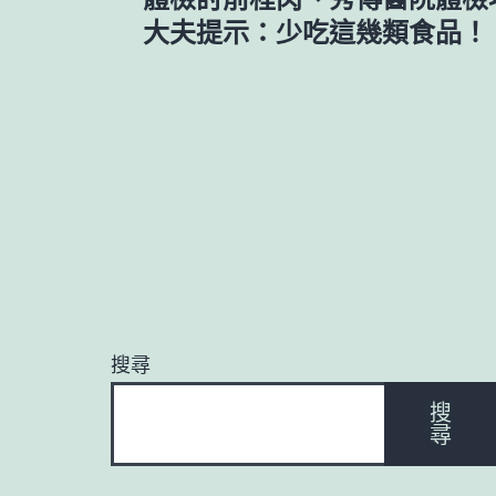
章
大夫提示：少吃這幾類食品！
導
覽
搜尋
搜
尋