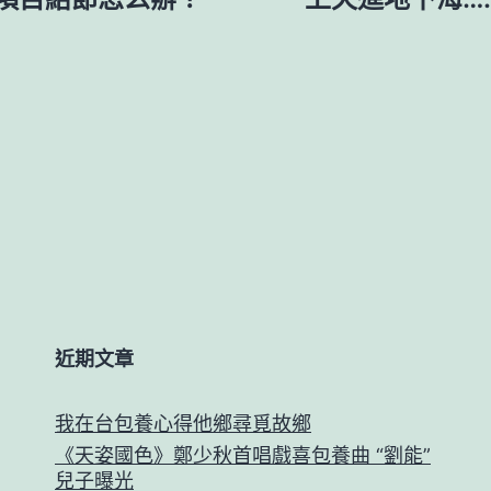
近期文章
我在台包養心得他鄉尋覓故鄉
《天姿國色》鄭少秋首唱戲喜包養曲 “劉能”
兒子曝光