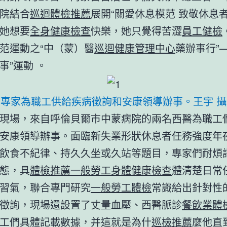
院
結合
巡迴體檢推薦
展開“關愛休息模范 致敬休息者
她想要
全身健康檢查
快樂，她只覺得苦澀
員工健檢
范運動之“中（蒙）醫
巡迴健康管理中心
藥辦事行”
事”運動 。
專家為職工供給疾病徵詢和安康領導辦事。王宇 攝
現場，來自呼倫貝爾市中蒙病院的兩名西醫為職工
安康領導辦事。面臨新失業形狀休息者任務強度年
飲食不紀律、持久久坐或久站等題目，專家們耐煩
態，具
體檢推薦
一般勞工身體健康檢查
體清楚日常
習氣，聯合專門研究
一般勞工體檢
常識給出針對性
徵詢，現場還設置了丈量血壓、西醫脈診
餐飲業體
工們具體記載數據，并這就是為什
巡檢推薦
麼他直