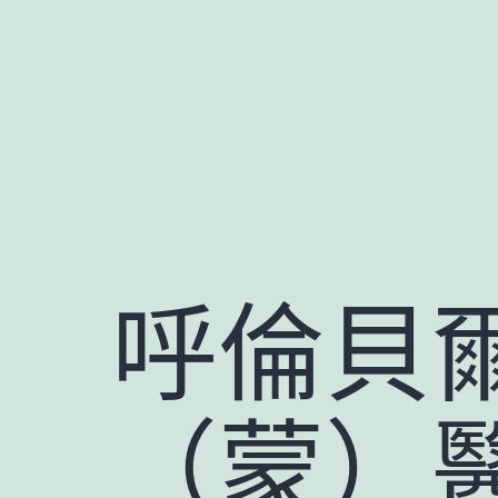
跳
至
主
要
內
容
呼倫貝
（蒙）