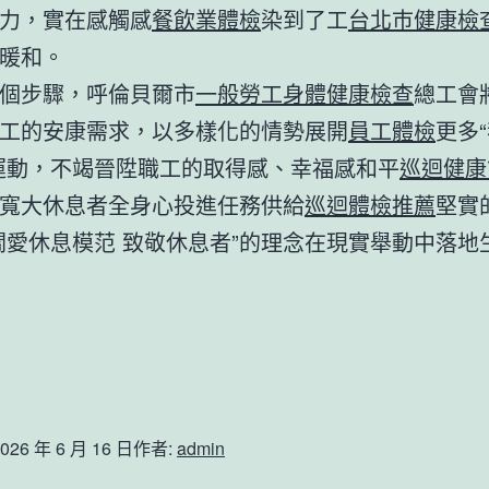
力，實在感觸感
餐飲業體檢
染到了工
台北巿健康檢
暖和。
個步驟，呼倫貝爾市
一般勞工身體健康檢查
總工會
工的安康需求，以多樣化的情勢展開
員工體檢
更多
運動，不竭晉陞職工的取得感、幸福感和平
巡迴健康
寬大休息者全身心投進任務供給
巡迴體檢推薦
堅實
關愛休息模范 致敬休息者”的理念在現實舉動中落地
026 年 6 月 16 日
作者:
admin