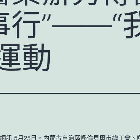
行”——“
運動
網訊 5月25日，內蒙古自治區呼倫貝爾市總工會、