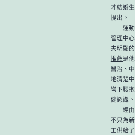
才結婚生
提出。
運動
管理中心
夫明顯的
推薦
是他
醫治、中
地清楚中
彎下腰抱
健認識。
經由
不只為新
工供給了