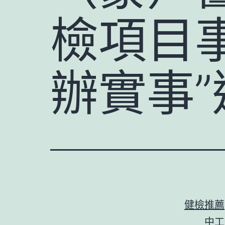
檢項目事
辦實事”
健檢推薦
中工