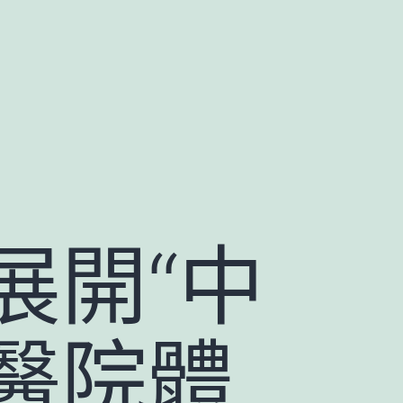
展開“中
醫院體