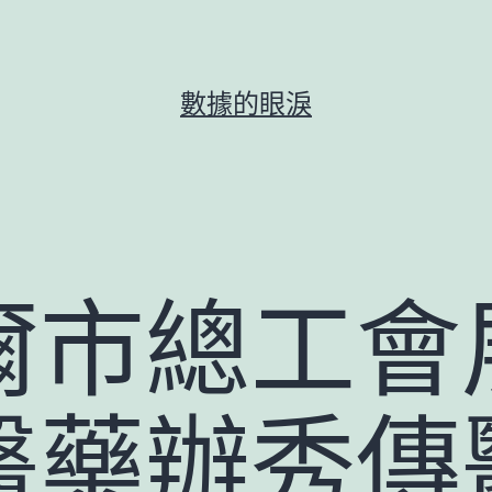
數據的眼淚
爾市總工會
醫藥辦秀傳