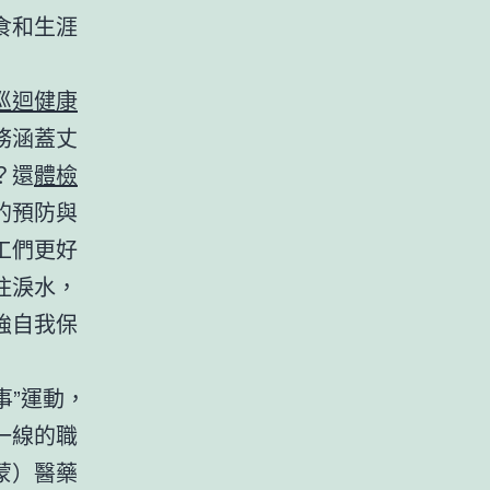
食和生涯
巡迴健康
務涵蓋丈
？還
體檢
的預防與
工們更好
住淚水，
強自我保
事”運動，
一線的職
蒙）醫藥