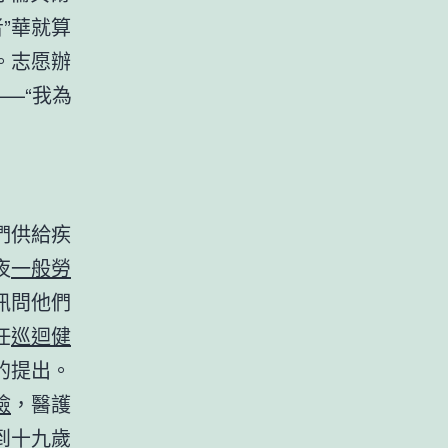
”華就算
。志愿辦
——“我為
們供給疾
夜
一般勞
訊問他們
任
巡迴健
的提出。
檢
，醫護
到十九歲