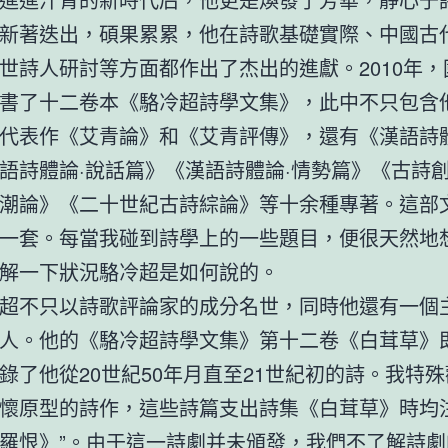
新著迭出，碩果累累，他在詩歌基礎實際、中國古
世詩人研討等方面都作出了杰出的進獻。2010年，
書了十二卷本《駱冷超詩學文集》，此中不只包含
代表作《艾青論》和《艾青評傳》，還有《漢語詩體
語詩體論·說話篇》《漢語詩體論·情勢篇》《古詩
潮論》《二十世紀古詩綜論》等十余種專著。這部
一套。每當我碰到詩學上的一些題目，便很天然地
解一下狀況駱冷超是如何說的。
超不只以詩歌評論家的成分名世，同時他還有一個
人。他的《駱冷超詩學文集》第十二卷《白茸草》
錄了他從20世紀50年月直至21世紀初的詩。我特
懷原型的詩作，這些詩篇支出詩集《白茸草》時均注
羅恨》”。由于這一詩劇并未頒發，我們不了解詩劇