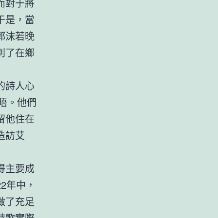
而對于將
于是，當
郭沫若晚
別了在鄉
的詩人心
晤。他們
留他住在
造訪艾
得主要成
2年中，
做了充足
詩歌實際