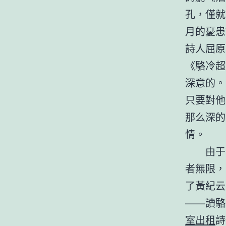
孔，僅就
月的憂患
詩人屈原
《駱冷超
深意的。
只要對他
那么深的
情。
由于
者無限，
了黃紀云
——讀駱
室出租
詩