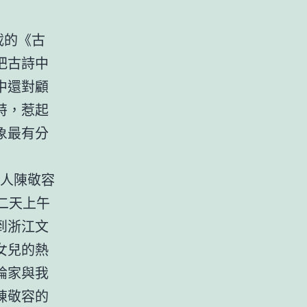
載的《古
把古詩中
中還對顧
特，惹起
象最有分
詩人陳敬容
二天上午
到浙江文
女兒的熱
論家與我
陳敬容的