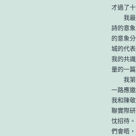
才過了十
我最
詩的意象
的意象分
城的代表
我的共識
量的一篇
我第
一路應邀
我和陳敬
聯實際研
忱招待。
們會晤，