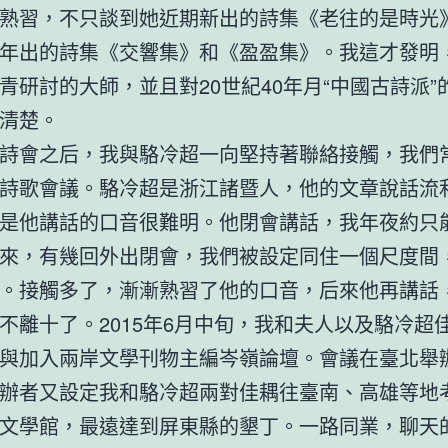
熟習，不只談到她近期新出的詩集《老往的是時光
年出的詩集《交響集》和《盈盈集》。我這才發明
青研討的大師，並且對20世紀40年月“中國古詩派”
清楚。
詩會之后，我與駱冷超一向堅持著聯絡接觸，我們
詩歌會議。駱冷超是浙江諸暨人，他的文章說話流
是他講話的口音很難明。他閉會講話，我年夜約只
來，有幾回外出閉會，我們被設定同住一個尺度間
。接觸多了，漸漸熟習了他的口音，后來他再講話
不離十了。2015年6月中旬，我和夫人以及駱冷超
與加入兩岸文學刊物主編岑嶺論壇。會議在臺北舉
辦者又設定我和駱冷超兩對佳耦往臺南、高雄等地
文學館，最遠達到屏東縣的墾丁。一路同業，聊天