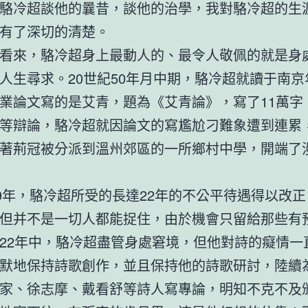
駱冷超談他的曩昔，談他的治學，我對駱冷超的生
有了深切的清楚。
看來，駱冷超身上最動人的、最令人敬佩的就是身
人生尋求。20世紀50年月中期，駱冷超就讀于南京
業論文寫的是艾青，題為《艾青論》，寫了11萬字
等辯論，駱冷超就因論文的寫尷尬刁難象遭到連累，
著荊冠被分派到溫州郊區的一所鄉村中學，開端了
79年，駱冷超所受的長達22年的不公平待遇得以改
但并不是一切人都能捉住，由於機會只留給那些有
22年中，駱冷超盡管身處窘境，但他對詩的癡情一
默地保持詩歌創作，並且保持他的詩歌研討，陸續
家、徐志摩、戴看舒等詩人寫專論，明知不克不及