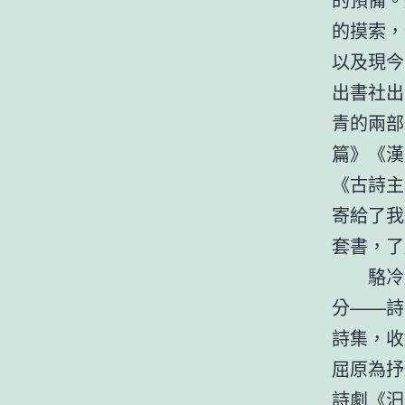
的摸索，
以及現今
出書社出
青的兩部
篇》《漢
《古詩主
寄給了我
套書，了
駱冷
分——詩
詩集，收
屈原為抒
詩劇《汨