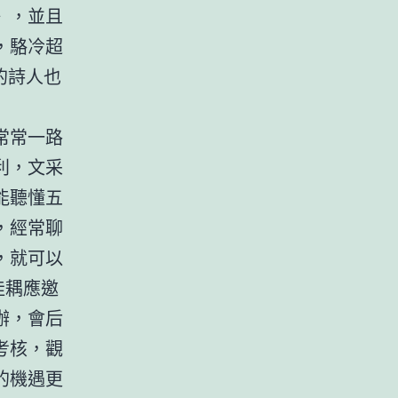
》，並且
，駱冷超
的詩人也
常常一路
利，文采
能聽懂五
，經常聊
，就可以
佳耦應邀
辦，會后
考核，觀
的機遇更