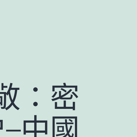
敬：密
–中國