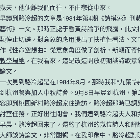
幾天，他便離我們而往，不由悲從中來。
早讀到駱冷超的文章是1981年第4期《詩摸索》刊
藝術》一文。那時正處于昏黃詩論爭的飛騰，此文
類停止切磋，對意象的應用提出了扶植性看法。文
作《性命空想曲》從意象角度做了剖析，新穎而奇
教學場地
。在我看來，這是改造開放初期談詩歌意
論文。
一次見到駱冷超是在1984年9月。那時我和“九葉”
到杭州餐與加入中秋詩會。9月8日早晨到杭州，第
容即到桃園新村駱冷超家往造訪。駱冷超那時已調
討室任務，正好出往閉會，我們遭到駱冷超夫人和
早晨，駱冷超回來了，還約了杭州的幾位詩人和評
大師談詩論文，非常酣暢。在我印象中，駱冷超對