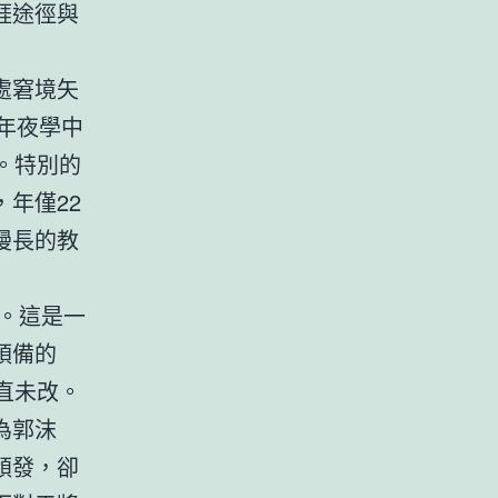
涯途徑與
處窘境矢
年夜學中
。特別的
年僅22
漫長的教
正。這是一
預備的
直未改。
為郭沫
頒發，卻