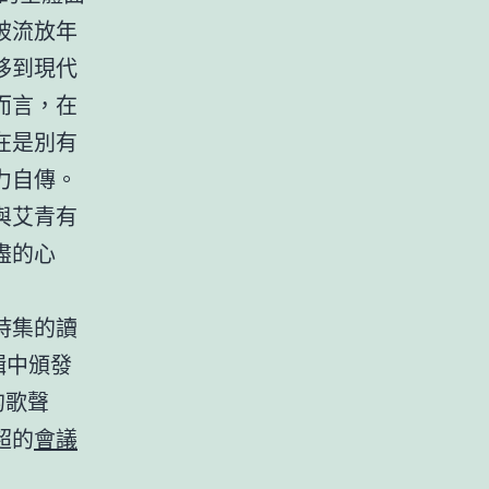
被流放年
移到現代
而言，在
在是別有
力自傳。
與艾青有
盡的心
詩集的讀
輯中頒發
的歌聲
超的
會議