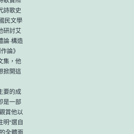
代詩歌史
國民文學
他研討艾
論·構造
創作論》
文集，他
想掀開這
主要的成
即是一部
殊觀賞他以
明“選自
的全體面