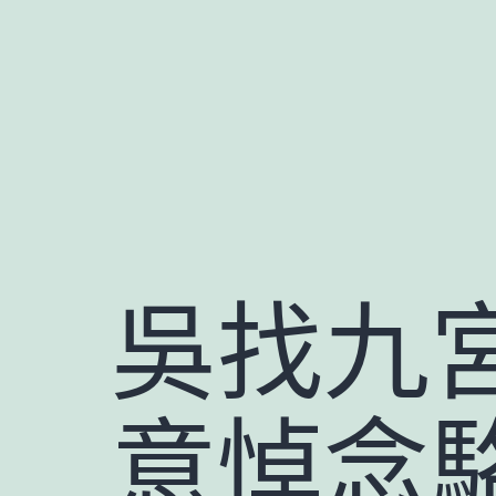
跳
至
主
要
內
容
吳找九
意悼念