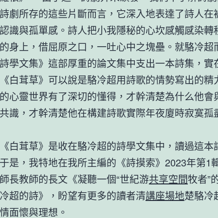
詩劇所存的這些片斷而言，它深入地表達了詩人在
認識與孤單感。詩人把小我隱秘的心坎感觸感染轉
的身上，借屈原之口，一吐心中之塊壘。就駱冷超
詩學文集》這部厚重的論文集中支出一本詩集，實
《白茸草》可以說是駱冷超用詩歌的情勢寫出的精
的心靈世界有了深切的懂得，才幹清楚為什么他會
共識，才幹清楚他在構建詩歌實際年夜廈時寂寞孤
《白茸草》是收在駱冷超的詩學文集中，讀過這本
于是，我特地在我所主編的《詩摸索》2023年第1
師長教師的長文《凝聽一個“世紀游
共享空間
牧者”
冷超的詩》，盼望有更多的讀者清
講座場地
楚駱冷
情面懷與理想。