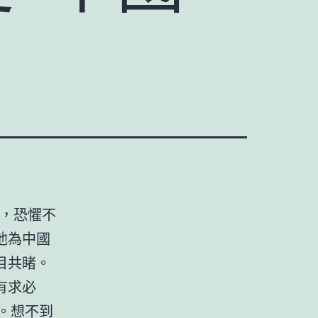
聞，恐懼不
他為中國
目共睹。
有求必
。想不到