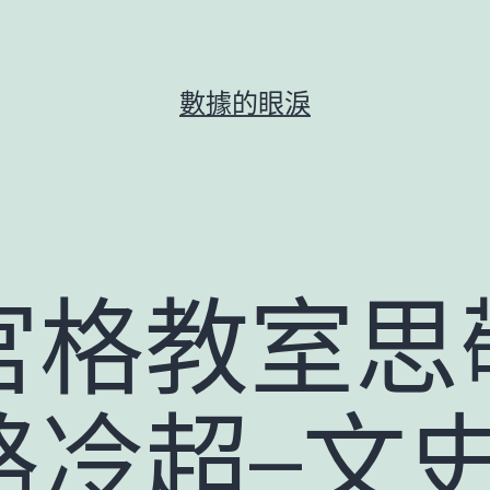
數據的眼淚
宮格教室思
駱冷超–文史