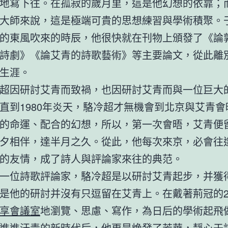
地寫下往。在孤寂的歲月里，這是他幻想的依靠；
大師來說，這是極端可貴的思想練習與學術積聚。
的東風吹來的時辰，他很快就在刊物上頒發了《論
詩劇》《論艾青的詩歌藝術》等主要論文，從此離
生涯。
超因研討艾青而致禍，也因研討艾青而與一位巨大
直到1980年炎天，駱冷超才無機會到北京與艾青會
的命運、配合的幻想，所以，第一次會晤，艾青便
夕相伴，達半月之久。從此，他每次來京，必會往
的友情，成了詩人與評論家來往的典范。
一位詩歌評論家，駱冷超是以研討艾青起步，并獲
是他的研討并沒有只逗留在艾青上。在戴著荊冠的2
享會議室
地瀏覽、思慮、寫作，為日后的學術起飛
進進汗青的新時代后，他更是煥發了芳華，靜心于