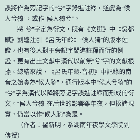
誤將作為旁記字的“兮”字錄進註釋，遂變為“候
人兮猗”，或作“候人猗兮”。
將“兮”字定為衍文，既有《文選》中《吳都
賦》劉逵注引《呂氏年齡》“候人猗”的版本佐
證，也有後人對于旁記字闌進註釋而衍的例
證，更有出土文獻中漢代以前無“兮”字的文獻根
據。總結來說，《呂氏年齡·音初》中記錄的南
音之始實為“候人猗”，通行版本中“候人兮猗”的
“兮”字為漢代以降將旁記字誤進註釋而形成的衍
文。“候人兮猗”在后世的影響雖年夜，但揆諸現
實，仍當以作“候人猗”為是。
（作者：翟新明，系湖南年夜學文學院副
傳授）