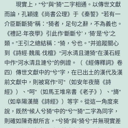
現實上，“兮”與“猗”二字相通。以傳世文獻
而論，孔穎達《尚書公理》于《秦誓》“若有一
介臣斷斷猗”稱：“猗者，足句之辭，不為義也。
《禮記·年夜學》引此作‘斷斷兮’，‘猗’是‘兮’之
類。”王引之總結稱：“猗，兮也。”并追蹤關心
到《詩經·魏風·伐檀》“河水清且漣猗”在漢石經
中作“河水清且漣兮”的例證。（《經傳釋詞》卷
四）傳世文獻中的“兮”字，在已出土的漢代及漢
前文獻中，則被寫作“可”（如安年夜簡《詩
經》）、“呵”（如馬王堆帛書《老子》）、“旖”
（如阜陽漢簡《詩經》）等字。從這一角度來
說，既然“候人兮猗”中的“兮”“猗”二字為同字，
則確如陳奇猷所言，“兮猗”與“猗兮”并無現實差