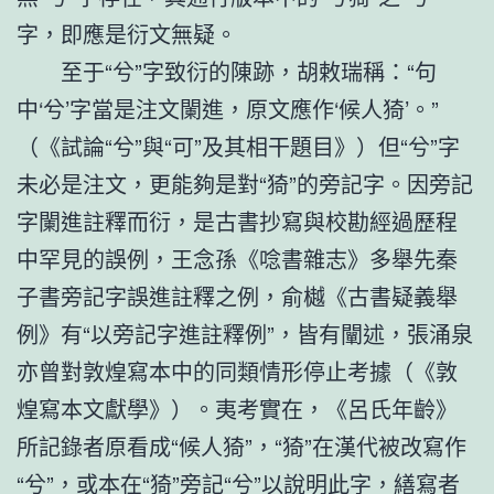
字，即應是衍文無疑。
至于“兮”字致衍的陳跡，胡敕瑞稱：“句
中‘兮’字當是注文闌進，原文應作‘候人猗’。”
（《試論“兮”與“可”及其相干題目》）但“兮”字
未必是注文，更能夠是對“猗”的旁記字。因旁記
字闌進註釋而衍，是古書抄寫與校勘經過歷程
中罕見的誤例，王念孫《唸書雜志》多舉先秦
子書旁記字誤進註釋之例，俞樾《古書疑義舉
例》有“以旁記字進註釋例”，皆有闡述，張涌泉
亦曾對敦煌寫本中的同類情形停止考據（《敦
煌寫本文獻學》）。夷考實在，《呂氏年齡》
所記錄者原看成“候人猗”，“猗”在漢代被改寫作
“兮”，或本在“猗”旁記“兮”以說明此字，繕寫者