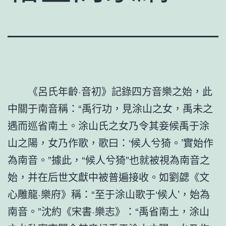
《呂氏年齡·音初》記錄四方音樂之始，此
中關于南音稱：“禹行功，見涂山之女，禹未之
遇而巡省南土。涂山氏之女乃令其妾候禹于涂
山之陽，女乃作歌，歌曰：‘候人兮猗。’實始作
為南音。”據此，“候人兮猗”也就被視為南音之
始，并在后世文獻中被普遍接收。如劉勰《文
心雕龍·樂府》稱：“至于涂山歌于‘候人’，始為
南音。”沈約《宋書·樂志》：“禹省南土，涂山