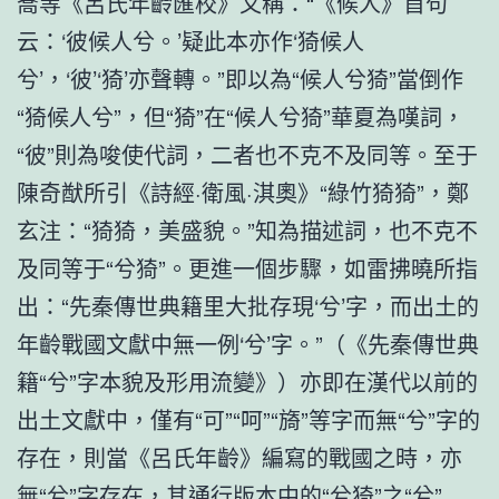
喬等《呂氏年齡匯校》又稱：“《候人》首句
云：‘彼候人兮。’疑此本亦作‘猗候人
兮’，‘彼’‘猗’亦聲轉。”即以為“候人兮猗”當倒作
“猗候人兮”，但“猗”在“候人兮猗”華夏為嘆詞，
“彼”則為唆使代詞，二者也不克不及同等。至于
陳奇猷所引《詩經·衛風·淇奧》“綠竹猗猗”，鄭
玄注：“猗猗，美盛貌。”知為描述詞，也不克不
及同等于“兮猗”。更進一個步驟，如雷拂曉所指
出：“先秦傳世典籍里大批存現‘兮’字，而出土的
年齡戰國文獻中無一例‘兮’字。”（《先秦傳世典
籍“兮”字本貌及形用流變》）亦即在漢代以前的
出土文獻中，僅有“可”“呵”“旖”等字而無“兮”字的
存在，則當《呂氏年齡》編寫的戰國之時，亦
無“兮”字存在，其通行版本中的“兮猗”之“兮”