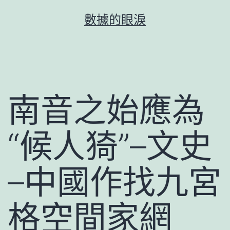
跳
數據的眼淚
至
主
要
內
容
南音之始應為
“候人猗”–文史
–中國作找九宮
格空間家網