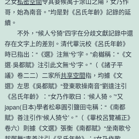
之女
私密空間
令其妾候禹于涂山之陽，女乃作
哥，始為南音。”均是對《呂氏年齡》記錄的延
續。
不外，“候人兮猗”四字在分歧文獻記錄中還
存在文字上的差別。清代畢沅校《呂氏年齡》
時已指出：“《選》注無‘兮’字。”俞樾稱：“《文
選·吳都賦》注引此文無‘兮’字。”（《諸子平
議》卷二二）二家所
共享空間
指，均據《文
選》左思《吳都賦》“登東歌操南音”劉逵注引
《呂氏年齡》：“女乃作歌曰：‘候人猗。’”又
japan(日本)學者松皋圓引鹽田屯稱：“《南都
賦》善注引作‘候人猗兮’。”（《畢校呂覽補正》
卷六）則據《文選》張衡《南都賦》“坐南歌兮
起鄭舞”李善注引《呂氏年齡》：“女乃作歌