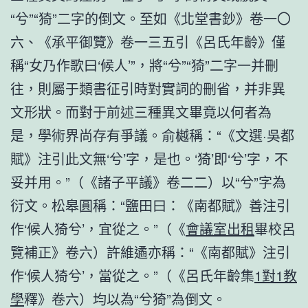
“兮”“猗”二字的倒文。至如《北堂書鈔》卷一〇
六、《承平御覽》卷一三五引《呂氏年齡》僅
稱“女乃作歌曰‘候人’”，將“兮”“猗”二字一并刪
往，則屬于類書征引時對實詞的刪省，并非異
文形狀。而對于前述三種異文畢竟以何者為
是，學術界尚存有爭議。俞樾稱：“《文選·吳都
賦》注引此文無‘兮’字，是也。‘猗’即‘兮’字，不
妥并用。”（《諸子平議》卷二二）以“兮”字為
衍文。松皋圓稱：“鹽田曰：《南都賦》善注引
作‘候人猗兮’，宜從之。”（《
會議室出租
畢校呂
覽補正》卷六）許維遹亦稱：“《南都賦》注引
作‘候人猗兮’，當從之。”（《呂氏年齡集
1對1教
學
釋》卷六）均以為“兮猗”為倒文。