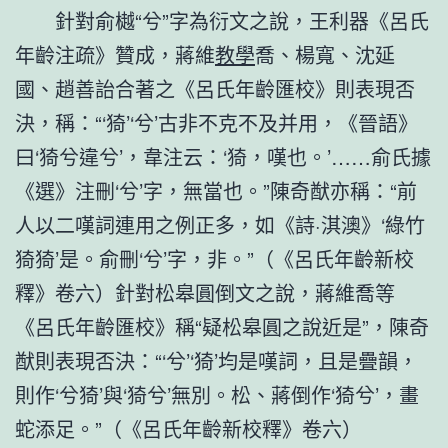
針對俞樾“兮”字為衍文之說，王利器《呂氏
年齡注疏》贊成，蔣維
教學
喬、楊寬、沈延
國、趙善詒合著之《呂氏年齡匯校》則表現否
決，稱：“‘猗’‘兮’古非不克不及并用，《晉語》
曰‘猗兮違兮’，韋注云：‘猗，嘆也。’……俞氏據
《選》注刪‘兮’字，無當也。”陳奇猷亦稱：“前
人以二嘆詞連用之例正多，如《詩·淇澳》‘綠竹
猗猗’是。俞刪‘兮’字，非。”（《呂氏年齡新校
釋》卷六）針對松皋圓倒文之說，蔣維喬等
《呂氏年齡匯校》稱“疑松皋圓之說近是”，陳奇
猷則表現否決：“‘兮’‘猗’均是嘆詞，且是疊韻，
則作‘兮猗’與‘猗兮’無別。松、蔣倒作‘猗兮’，畫
蛇添足。”（《呂氏年齡新校釋》卷六）