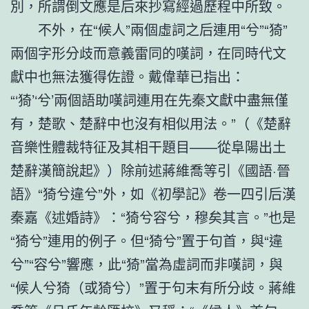
別，所謂倒文應是后來抄寫經過歷程中所致。
不外，在“候人”兩個虛詞之后連用“兮”“猗”
兩個字形分歧而意義雷同的嘆詞，在同時代文
獻中也無法獲得佐證。戴偉華已指出：
“‘猗’‘兮’兩個語助嘆詞連用在先秦文獻中盡無僅
有，楚歌、楚辭中也沒有相似用法。”（《楚辭
音樂性體裁特征及其相干題目——從阜陽出土
楚辭漢簡說起》）除前述蔣維喬等引《國語·晉
語》“猗兮違兮”外，如《初學記》卷一四引后漢
秦嘉《述婚詩》：“猗兮容兮，穆矣其言。”也是
“猗兮”連用的例子。但“猗兮”置于句首，與“違
兮”“容兮”響應，此“猗”當為虛詞而非嘆詞，與
“候人兮猗（或猗兮）”置于句末有所分歧。蔣維