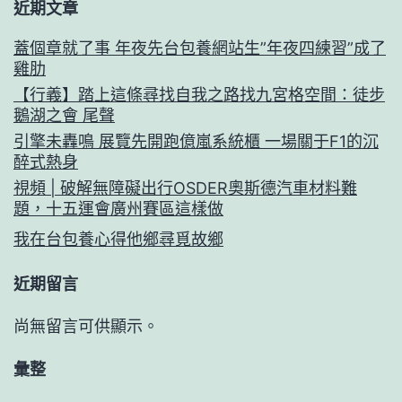
近期文章
蓋個章就了事 年夜先台包養網站生”年夜四練習”成了
雞肋
【行義】踏上這條尋找自我之路找九宮格空間：徒步
鵝湖之會 尾聲
引擎未轟鳴 展覽先開跑億嵐系統櫃 一場關于F1的沉
醉式熱身
視頻 | 破解無障礙出行OSDER奧斯德汽車材料難
題，十五運會廣州賽區這樣做
我在台包養心得他鄉尋覓故鄉
近期留言
尚無留言可供顯示。
彙整