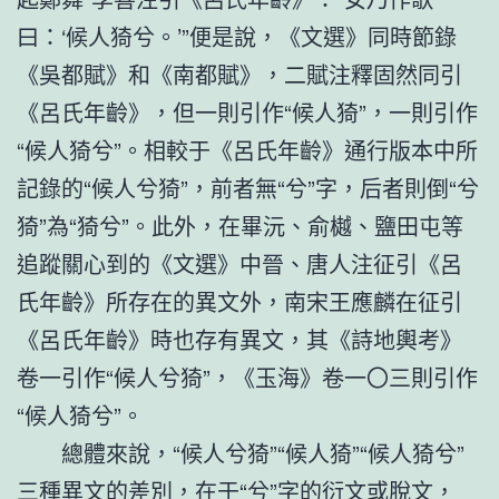
曰：‘候人猗兮。’”便是說，《文選》同時節錄
《吳都賦》和《南都賦》，二賦注釋固然同引
《呂氏年齡》，但一則引作“候人猗”，一則引作
“候人猗兮”。相較于《呂氏年齡》通行版本中所
記錄的“候人兮猗”，前者無“兮”字，后者則倒“兮
猗”為“猗兮”。此外，在畢沅、俞樾、鹽田屯等
追蹤關心到的《文選》中晉、唐人注征引《呂
氏年齡》所存在的異文外，南宋王應麟在征引
《呂氏年齡》時也存有異文，其《詩地輿考》
卷一引作“候人兮猗”，《玉海》卷一〇三則引作
“候人猗兮”。
總體來說，“候人兮猗”“候人猗”“候人猗兮”
三種異文的差別，在于“兮”字的衍文或脫文，