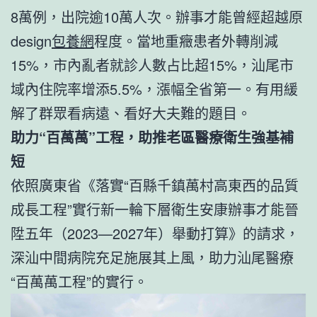
8萬例，出院逾10萬人次。辦事才能曾經超越原
design
包養網
程度。當地重癥患者外轉削減
15%，市內亂者就診人數占比超15%，汕尾市
域內住院率增添5.5%，漲幅全省第一。有用緩
解了群眾看病遠、看好大夫難的題目。
助力“百萬萬”工程，助推老區醫療衛生強基補
短
依照廣東省《落實“百縣千鎮萬村高東西的品質
成長工程”實行新一輪下層衛生安康辦事才能晉
陞五年（2023—2027年）舉動打算》的請求，
深汕中間病院充足施展其上風，助力汕尾醫療
“百萬萬工程”的實行。