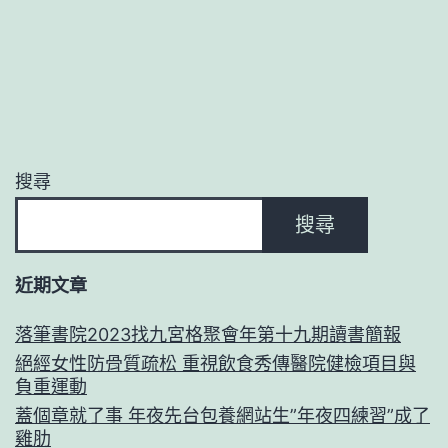
搜尋
搜尋
近期文章
落筆書院2023找九宮格聚會年第十九期讀書簡報
絕經女性防骨質疏松 重視飲食秀傳醫院健檢項目與
負重運動
蓋個章就了事 年夜先台包養網站生”年夜四練習”成了
雞肋