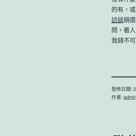
的有，或
訪談
鍋還
問，看人
我錢不可
發佈日期:
2
作者:
admi