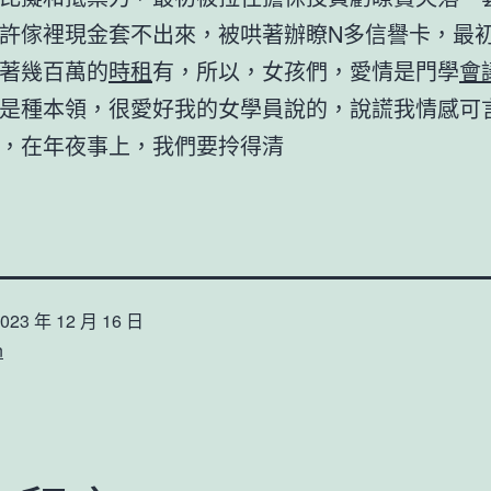
許傢裡現金套不出來，被哄著辦瞭N多信譽卡，最
著幾百萬的
時租
有，所以，女孩們，愛情是門學
會
是種本領，很愛好我的女學員說的，說謊我情感可
，在年夜事上，我們要拎得清
023 年 12 月 16 日
n