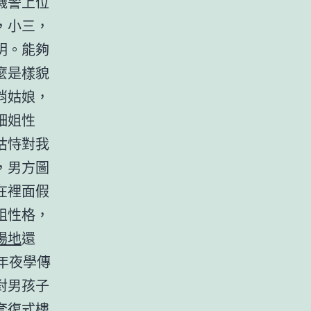
機警上位
，小三，
明。能夠
麼是樣貌
俏姑娘，
細姐性
怙恃對我
，男方圖
在裡面假
姐性格，
場地
還
年夜學傳
對男孩子
套復式樓