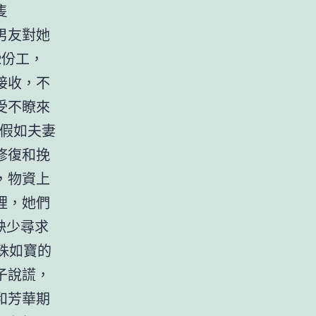
隻
的男友對她
2份工，
接收，不
受不瞭來
假如夫妻
修復和挽
，物資上
裡，她們
缺少尋求
珠如寶的
子說謊，
和芳華期