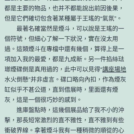
都是主要的物品，也并不都能說出前因後果，
但是它們確切包含著某種屬于王瑤的“氣氛”。
最著名確當然是煙斗，可以說是王瑤的一
個符號，但細心了解一下狀況，實在沒太用
過。這類煙斗在專檔中還有幾個，算得上是一
項加入我的最愛，都是九成新。另一件掐絲琺
瑯煙碟倒是真用過的，此中可以見得“
講座場地
水火倒懸”并非虛言。碟口略向內扣，作為煙灰
缸似乎不甚公道，直到借展時，里面還有煙
灰，這是一個很巧妙的感到。
進庫盤點時，這幾個展品給了我不小的沖
擊，那長短常激烈的直不雅性，直不雅到有些
衝破界線。拿著煙斗我有一種稍微的順從的心