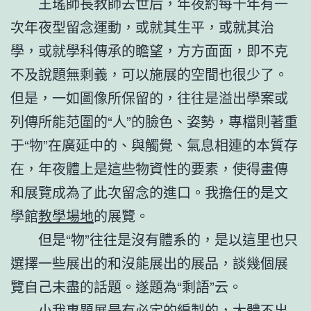
王瑤師長教師去世后，年夜約每十年有一
次年夜型留念運動，或就其生平，或就其治
學，或就學科傳承的瞻望，方方面面，即不克
不及說題無剩義，可以施展的空間也很少了。
但是，一如圖像所保留的，往往是溢出學案或
列傳所能范圍的“人”的臉色、姿勢，專檔則著重
于“物”在廣延中的、與觸覺、氣息相連的本質存
在，年夜體上是這些物資性的要素，使得畫傳
和展覽成為了此次留念的進口。我擔任的是文
學館
教學場地
的展覽。
但是“物”往往是沒有體系的，是以這里也只
選擇一些展出的和沒能展出的展品，談幾個展
覽自己未盡的話題。遂題為“剩語”云。
小我專題展是有必定的編製的，大體不出