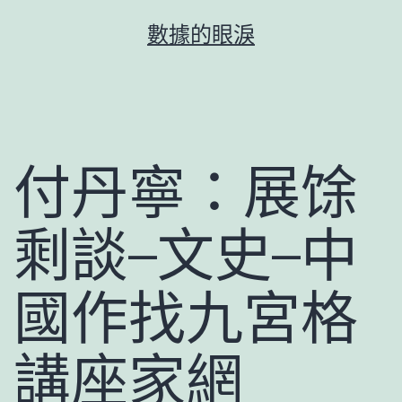
跳
數據的眼淚
至
主
要
內
容
付丹寧：展馀
剩談–文史–中
國作找九宮格
講座家網