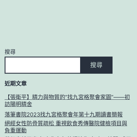
搜尋
搜尋
近期文章
【張衛平】精力與物質的“找九宮格聚會家園”——初
訪陽明精舍
落筆書院2023找九宮格聚會年第十九期讀書簡報
絕經女性防骨質疏松 重視飲食秀傳醫院健檢項目與
負重運動