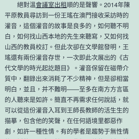
絕對溫
會議室出租
順的是聲響。2014年陳
平原教員尋訪到一份王瑤在澳門接收采訪時的
灌音，這個灌音的故事是良多的，如何聽不明
白，如何找山西本地的先生來聽寫，又如何找
山西的教員校訂。但此次卻在文學館發明，王
瑤還有兩份灌音存世，一次即此次展出的《古
代文學的時光起訖題目》。灌音保留在磁帶介
質中，翻錄出來消耗了不少精神，但是卻相當
明白，並且，并不難明——至多在南方方言區
的人聽來是如許。簡直不再需求任何說話，就
可以從這份灌音入耳到王師長教師的活生生的
描摹，包含他的笑聲，在任何語境里都惡作
劇，如許一種性情。有的學者是趨勢于無性情