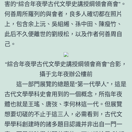
害的“綜合年夜學古代文學史講授綱領會商會”。
何善周所羅列的與會者，良多人確切都在照片
上，包含余上沅、吳組緗、孫中田、陳瘦竹、
此后不久便離世的劉綬松，以及作者何善周自
己。
“綜合年夜學古代文學史講授綱領會商會”合影，
攝于北年夜辦公樓前
這一部門展覽的總題是“第一代學人”，這是
古代文學學科史會用到的一個概念，所指年夜
體也就是王瑤、唐弢、李何林這一代。但展覽
想要切磋的不止于這三人，必需看到，古代文
學學科創建時的諸多題目認識并非出自一門一