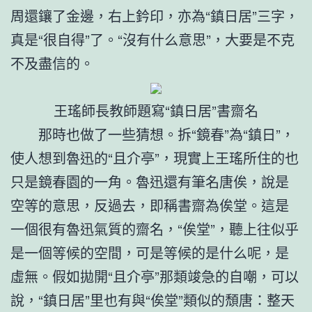
周還鑲了金邊，右上鈐印，亦為“鎮日居”三字，
真是“很自得”了。“沒有什么意思”，大要是不克
不及盡信的。
王瑤師長教師題寫“鎮日居”書齋名
那時也做了一些猜想。拆“鏡春”為“鎮日”，
使人想到魯迅的“且介亭”，現實上王瑤所住的也
只是鏡春園的一角。魯迅還有筆名唐俟，說是
空等的意思，反過去，即稱書齋為俟堂。這是
一個很有魯迅氣質的齋名，“俟堂”，聽上往似乎
是一個等候的空間，可是等候的是什么呢，是
虛無。假如拋開“且介亭”那類竣急的自嘲，可以
說，“鎮日居”里也有與“俟堂”類似的頹唐：整天