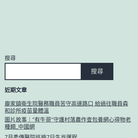
搜尋
搜尋
近期文章
龐家鎮衛生院醫務職員苦守高速路口 給過往職員森
和診所疫苗量體溫
圖片故事｜“有牛哥”守護村落農作查包養網心得物老
種類_中國網
7月秀傳醫院巡檢7日生肖運程