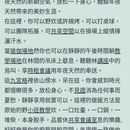
夜天然的新穎空氣，放松一下身心，體驗年夜
天然帶來的美妙生涯。
在這裡，你可以野炊或許燒烤，可以打桌球，
可以團隊拓展，可
共享空間
以在操場上縱情揮
灑汗水。
當
瑜伽場地
然你也可以在靜靜的午後時間躺
教
學場地
在林間的吊床上歇息，聽聽林
講座
中的
鳥叫，享
時租會議
用年夜天然的奉送。
這
九宮格
裡依山傍水，呆在這，你會感到時光
都慢瞭很多，放松身心，不
見證
消為任何事而
憂愁，靜靜享用就要可以。這裡的做飯方法是
原始的野
小班教學
炊，一口灶臺，一口鍋，一
堆柴，本身脫手，品嘗休
共享會議室
息的樂趣,
好好施展你的廚藝
時租空間
，年夜傢一路做也