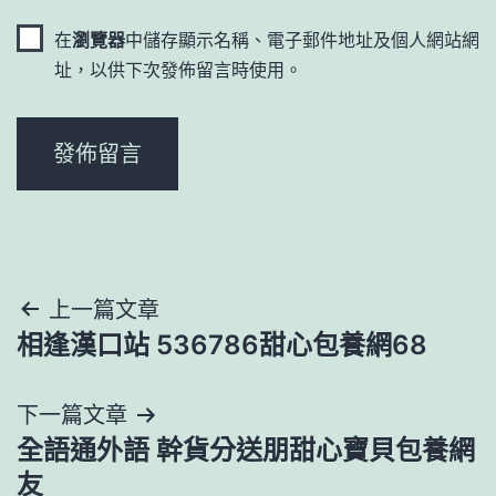
在
瀏覽器
中儲存顯示名稱、電子郵件地址及個人網站網
址，以供下次發佈留言時使用。
文
上一篇文章
相逢漢口站 536786甜心包養網68
章
導
下一篇文章
全語通外語 幹貨分送朋甜心寶貝包養網
覽
友