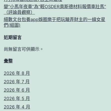
變“小馬年夜車”為“輕OSDER奧斯德材料報價車壯馬”
（評論員觀察）
細數文台包養app娛圈樂于把玩簸弄財主的一線女星
們(組圖)
近期留言
尚無留言可供顯示。
彙整
2026 年 8 月
2026 年 7 月
2026 年 6 月
2026 年 5 月
2026 年 4 月