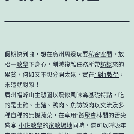
假期快到啦，想在廣州周邊玩耍
私密空間
，放
松一
教學
下身心，削減複雜任務所帶
訪談
來的
累贅，何如又不想分開太遠，實在
1對1教學
，
來這就對瞭！
廣州帽峰山生態園以農傢風味為基礎特點，吃
的是土雞、土豬、鴨肉、魚
訪談
肉以
交流
及多
種自種的無機蔬菜，在享用“叢
聚會
林間的舌尖
盛宴”
小班教學
的
家教場地
同時，還可以呼吸年