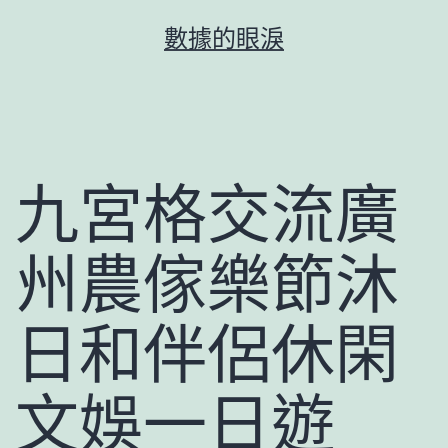
跳
數據的眼淚
至
主
要
內
容
九宮格交流廣
州農傢樂節沐
日和伴侶休閑
文娛一日遊