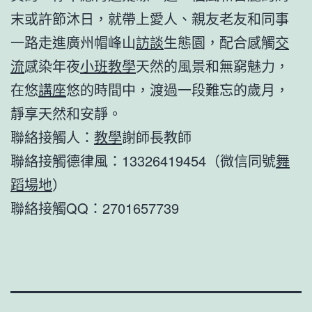
末或許節沐日，就帶上愛人、親友老友和同事
一路走進廣州帽峰山
訪談
生態園，配合感觸
交
流
感染年夜
小班教學
天然的風景和無窮魅力，
在悠
講座
悠的時間中，渡過一段難忘的歲月，
靜享天然和安靜。
聯絡接觸人：
教學
謝師長教師
聯絡接觸德律風：13326419454（微信同號
舞
蹈場地
）
聯絡接觸QQ：2701657739