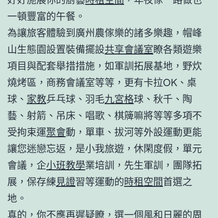
一頓豐富的午餐。
為讓旅客體驗到廣州農傢樂的諸多樂趣，帽峰
山生態園設置裝備擺設
共享會議室
瞭各類遊樂
項目與配套舉措措施，如軍訓拓展基地，野炊
燒烤區，商務會議室等等，更有卡拉OK、桌
球、
家教
乒乓球、羽毛
九宮格
球、秋千、陶
藝、射箭、吊床、唱歌、棋簰嘛將等等多項不
受拘束運
聚會
動，單車、拔河等外設運動更能
讓您迷戀忘返，是小我旅遊，休閑度假，單元
會議，企
小班教學
業培訓，先生軍訓，團隊拓
展，保存練
見證
習等運動的
時租空間
首選之
地。
真的，你不應再遲疑瞭，選一個風和日麗的周