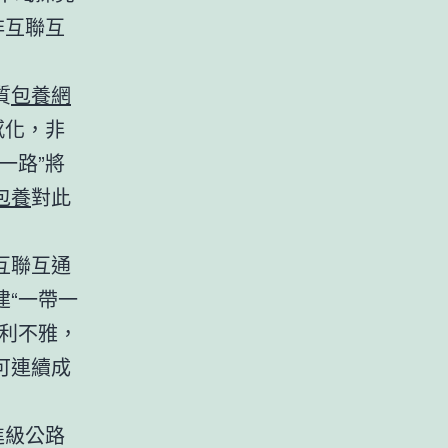
非互聯互
質
包養網
感化，非
一路”將
包養
對此
？
互聯互通
“一帶一
利不雅，
可連續成
進級公路