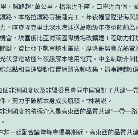
公里，鐵路超1萬公里，橋梁近千座，口岸近百個。
鐵路、本格拉鐵路等接踵完工，年夜幅晉陞沿海與
力。喀麥隆克里比深水港迎送萬噸級年夜型船舶為
機會，埃塞俄比亞博萊國際機場改擴建工程助力打
關鍵。贊比亞下凱富峽水電站、摩洛哥努奧光熱電
光伏發電站極年夜緩解本地用電荒。中企輔助非洲
線站點和高速變動位置網路寬頻收集，辦事跨越9
52個非洲國度以及非盟委員會同中國簽訂了共建‘一帶
件，努力于破解本身成長瓶頸。”林劍說。
非洲國度的積極介入是高東西的品質共建“一帶一路
。
4年中非一起配合論壇峰會揭幕期近，高東西的品質共建