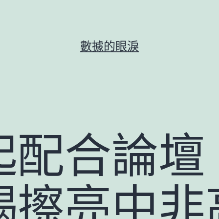
數據的眼淚
起配合論壇
竭擦亮中非