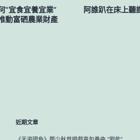
“宜食宜養宜業”
阿誰趴在床上聽
推動富硒農業財產
近期文章
《天姿國色》鄭少秋首唱戲喜包養曲 “劉能”