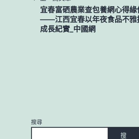
文
宜春富硒農業查包養網心得緣何
章
——江西宜春以年夜食品不雅
成長紀實_中國網
導
覽
搜尋
搜