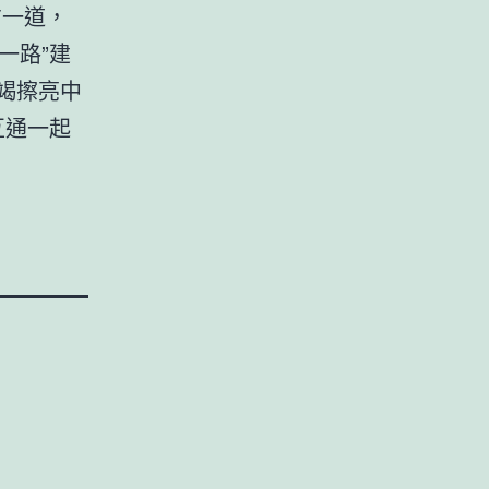
方一道，
一路”建
竭擦亮中
互通一起