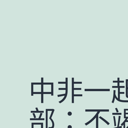
跳
至
主
要
內
容
中非一
部：不