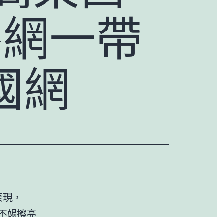
養網一帶
國網
表現，
不竭擦亮