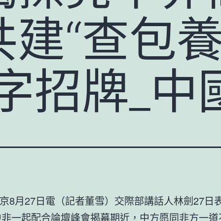
共建“查包
字招牌_中
京8月27日電（記者董雪）交際部講話人林劍27日
年中非一起配合論壇峰會揭幕期近，中方愿同非方一道