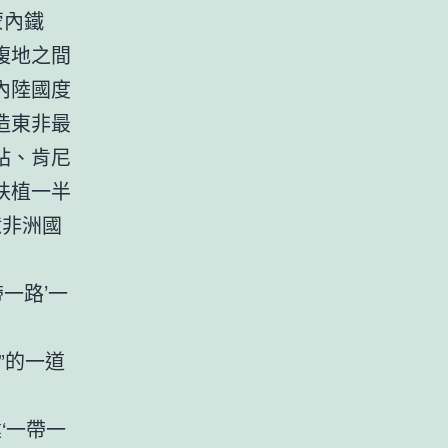
蒙內鐵
腹地之間
內陸國度
造東非最
站、肯尼
扶植一半
億非洲國
一路’一
”的一道
‘一帶一