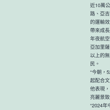
近10萬
路、亞吉
的運輸效
帶來成長
年夜航空
亞加里薩
以上的無
民。
“今朝，
起配合文
他表現，
亮麗景致
“202