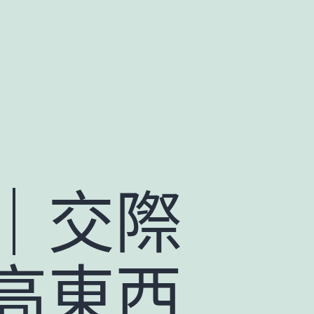
｜交際
高東西