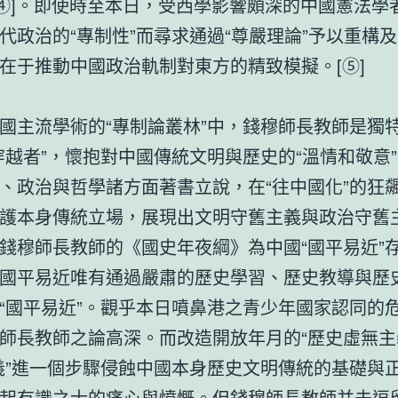
[④]。即使時至本日，受西學影響頗深的中國憲法學
代政治的“專制性”而尋求通過“尊嚴理論”予以重構
在于推動中國政治軌制對東方的精致模擬。[⑤]
國主流學術的“專制論叢林”中，錢穆師長教師是獨
穿越者”，懷抱對中國傳統文明與歷史的“溫情和敬意
、政治與哲學諸方面著書立說，在“往中國化”的狂
護本身傳統立場，展現出文明守舊主義與政治守舊
錢穆師長教師的《國史年夜綱》為中國“國平易近”
國平易近唯有通過嚴肅的歷史學習、歷史教導與歷
“國平易近”。觀乎本日噴鼻港之青少年國家認同的危
師長教師之論高深。而改造開放年月的“歷史虛無主
義”進一個步驟侵蝕中國本身歷史文明傳統的基礎與
起有識之士的痛心與憤慨。但錢穆師長教師并未逗留