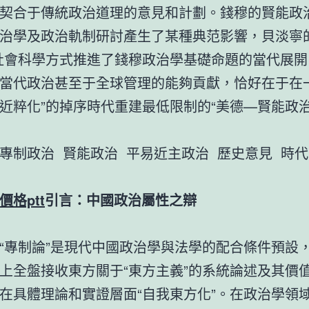
契合于傳統政治道理的意見和計劃。錢穆的賢能政
治學及政治軌制研討產生了某種典范影響，貝淡寧的
社會科學方式推進了錢穆政治學基礎命題的當代展開
當代政治甚至于全球管理的能夠貢獻，恰好在于在一
近粹化”的掉序時代重建最低限制的“美德—賢能政治
專制政治 賢能政治 平易近主政治 歷史意見 時
價格ptt
引言：中國政治屬性之辯
“專制論”是現代中國政治學與法學的配合條件預設
上全盤接收東方關于“東方主義”的系統論述及其價
在具體理論和實證層面“自我東方化”。在政治學領