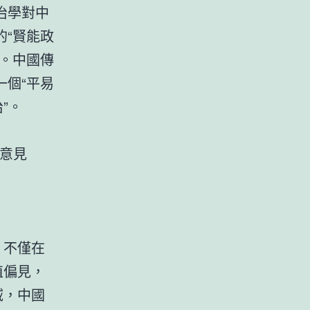
治學對中
“賢能政
。中國傳
個“平易
”。
代意見
，不僅在
值偏見，
域，中國