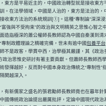
，東方是平易近主的，中國政治轉型就是接收東方
訓。在法學領域，中國是人治的，東方是法治的，
接收東方法治的系統規訓[①]。這種“專制論”深深
“富強與不受拘束”的政治與文明精英之思惟心智之
面造詣極深的蕭公權師長教師認為中國自秦漢到清
“專制政體理論之精確完備，世未有逾中國
包養平台
師不是政客，學貫中西，治學極其嚴謹，其《政治
東方政治思惟史研討有著主要貢獻。但蕭師長教師西
術發揮越好，反而對中國本身政治傳統之“專制性”
隔閡越深入。
，有新儒家之盛名的張君勱師長教師竟也在暮年針
中國傳統政治論提出嚴厲批評，定論中國現代政治為