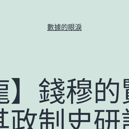
數據的眼淚
龍】錢穆的
其政制史研