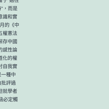
”，而是
意識和實
年月的《中
五權憲法
保存中國
的感性論
道化的權
討自我實
是一種中
伯批評過
，但就學者
內涵必定觸