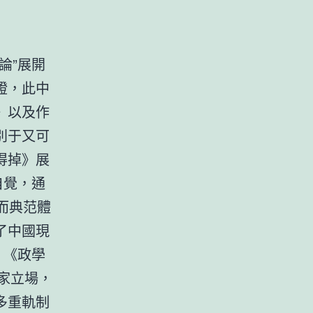
論”展開
證，此中
》以及作
別于又可
得掉》展
自覺，通
”而典范體
了中國現
。《政學
家立場，
多重軌制