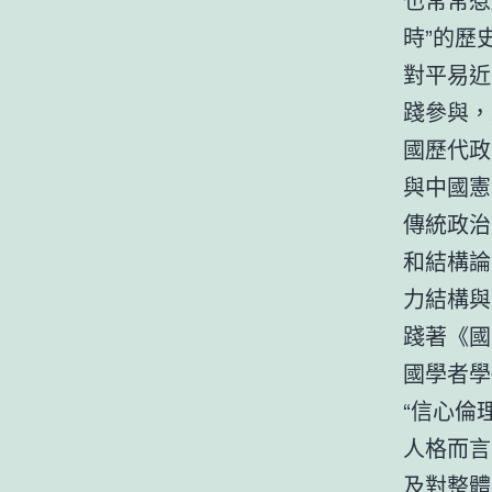
時”的歷
對平易近
踐參與，
國歷代政
與中國憲
傳統政治
和結構論
力結構與
踐著《國
國學者學
“信心倫
人格而言
及對整體