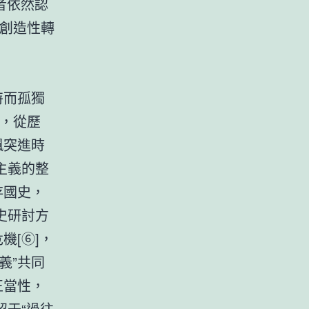
者依然認
及創造性轉
特而孤獨
”，從歷
飆突進時
主義的整
存國史，
史研討方
機[⑥]，
義”共同
正當性，
于“過往