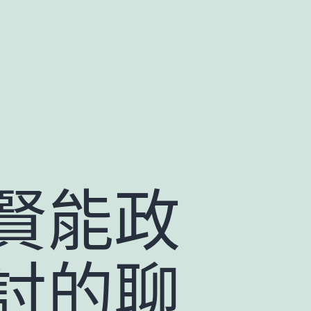
賢能政
討的聊