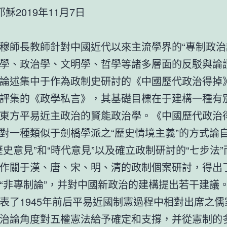
019年11月7日
穆師長教師針對中國近代以來主流學界的“專制政治
學、政治學、文明學、哲學等諸多層面的反駁與論
論述集中于作為政制史研討的《中國歷代政治得掉
評集的《政學私言》，其基礎目標在于建構一種有
東方平易近主政治的賢能政治學。《中國歷代政治
對一種類似于劍橋學派之“歷史情境主義”的方式論
歷史意見”和“時代意見”以及確立政制研討的“七步法
作關于漢、唐、宋、明、清的政制個案研討，得出
“非專制論”，并對中國新政治的建構提出若干建議
表了1945年前后平易近國制憲過程中相對出席之儒
治論角度對五權憲法給予確定和支撐，并從憲制的