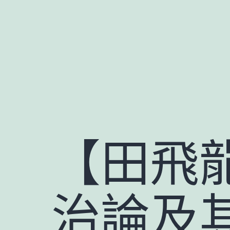
跳
至
主
要
內
容
【田飛
治論及