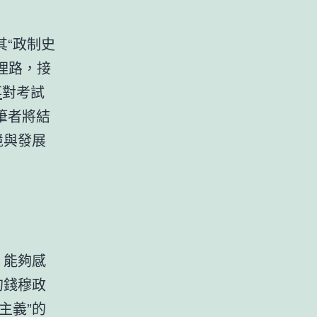
“政制史
理路，接
事
對考試
筆者將結
境與發展
，能夠感
的錢穆政
主義”的