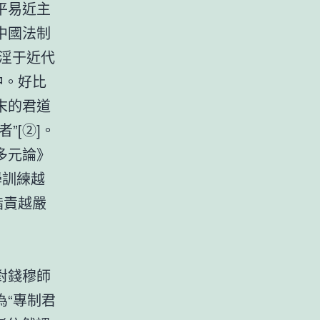
平易近主
中國法制
浸淫于近代
中。好比
末的君道
者”[②]。
多元論》
學訓練越
指責越嚴
對錢穆師
“專制君