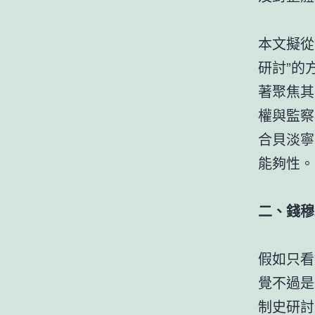
本文擬從
研討”的
著聚焦其
權與監察
合貝淡寧
能夠性。
二、錢穆
假如只看
覺不過是
制史研討