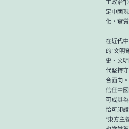
主政治”
定中國現
化，實質
在近代中
的“文明
史、文明
代堅持守
合面向。
信任中國
可成其為
恰可印證
“東方主
也常常惹