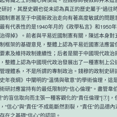
史研討，其歷史觀也從未認為真正的歷史屬于“過往時
國制憲甚至于中國新政治走向有著高度敏感的問題
最有代表性的是1940年月的《政學私言》和1950
治得掉》。前者與平易近國制憲有關，陳述本身對
制框架的基礎意見，整體上認為平易近國憲法應當
要素及維持政制連續性；后者是關于中國現代政治
，整體上認為中國現代政治發展出了一種憲制上公
管理體系，不是所謂的專制政治。錢穆的政制史研
史年夜綱》中闡明的“溫情與敬意”的學術倫理，這
術研討應當持有的最低限制的“信心倫理”。盡管韋
理”的盲信取向而主張一種客觀化的“責任倫理”[⑦]
，“信心”與“責任”不成能斷然割裂，“責任”的品德
存在之基礎“信心”的認同。