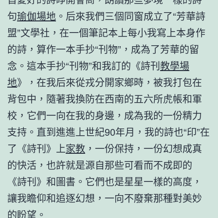
句
瑜伽場地
。后來我們三個同窗成立了“芳華詩
盟”文學社，在一個筆記本上每小我寫上本身作
的詩，算作一本手抄“刊物”，成為了芳華的留
念。這本手抄“刊物”和我訂的《詩刊
教學場
地
》，在我后來從戎分開家鄉時，被我打包在
背包中，隨著我換防在西南的五六所虎帳和軍
校，它們一向在我的身邊，成為我的一份精力
支持。直到進進上世紀90年月，我的詩也“印”在
了《詩刊》上
家教
，一份保持，一份幻想成真
的快活，也許就是源自那些可看而不成即的
《詩刊》和圖書。它們也是星星一樣的高度，
讓我瞻仰和追逐幻想，一向不廢棄那種對美妙
的盼望。