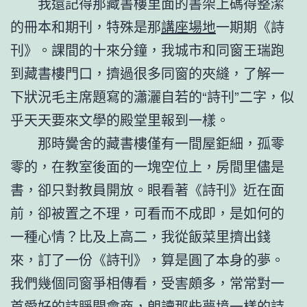
我還記得那藏書樓里面的書架上碼得整潔
的冊本和期刊，特殊是那
講座場地
一期期《詩
刊》。課間的十來分鐘，我城市和同窗王瑞跑
到藏書樓門口，擠過很多同窗的夾縫，了解一
下狀況毛主席題寫的瀟灑自若的“詩刊”二字，似
乎天天要來文學的殿堂里報到一樣。
那時黌舍的藏書樓僅有一間屋鉅細，孤零
零的，在教室後面的一塊空位上，房間里儘是
書，卻只對教員開放。眼看著《詩刊》近在面
前，卻被置之不理，可看而不成即，是如何的
一種心情？比及上高二，我從飯菜里擠出錢
來，訂了一份《詩刊》，算是圓了本身的夢。
我們幾個同窗爭相傳看，受害頗多，常常對一
首愛好的詩睜開會商，朗讀那些夢境一樣的詩