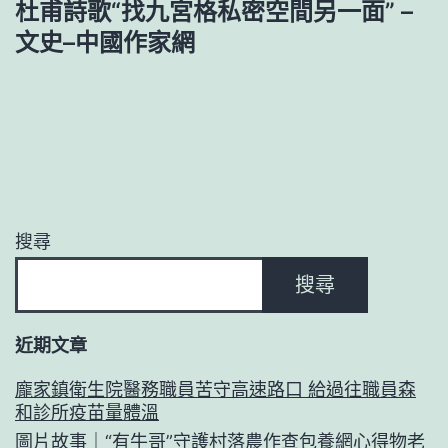
杜甫詩歌“找九宮格私密空間另一面” –
文史–中國作家網
搜尋
搜尋
近期文章
龐家鎮衛生院醫務職員苦守高速路口 給過往職員森
和診所疫苗量體溫
圖片故事｜“有牛哥”守護村落農作查包養網心得物老