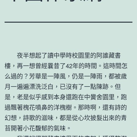
夜半想起了讀中學時校園里的阿誰藏書
樓，再一想曾經曩昔了42年的時間。這時間怎
么過的？芳華是一陣風，仍是一陣雨，都被歲
月一遍遍漂洗泛白，已沒有了一點陳跡。但
是，老是似乎感到本身還跑在中黌舍園里，跑
過飄著槐花噴鼻的洋槐樹。那時啊，還有詩的
幻想，詩歌的滋味，都是從心坎披髮出來的青
苔開著小花馥郁的氣味。