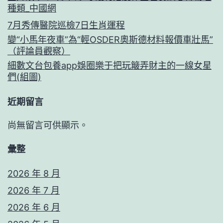
種類_中國網
7月秀傳醫院巡檢7日生肖運程
變“小馬年夜車”為“輕OSDER奧斯德材料報價車壯馬”
（評論員觀察）
細數文台包養app娛圈樂于把玩簸弄財主的一線女星
們(組圖)
近期留言
尚無留言可供顯示。
彙整
2026 年 8 月
2026 年 7 月
2026 年 6 月