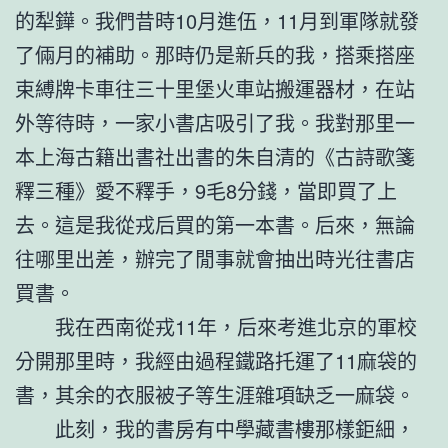
的犁鏵。我們昔時10月進伍，11月到軍隊就發
了倆月的補助。那時仍是新兵的我，搭乘搭座
束縛牌卡車往三十里堡火車站搬運器材，在站
外等待時，一家小書店吸引了我。我對那里一
本上海古籍出書社出書的朱自清的《古詩歌箋
釋三種》愛不釋手，9毛8分錢，當即買了上
去。這是我從戎后買的第一本書。后來，無論
往哪里出差，辦完了閒事就會抽出時光往書店
買書。
我在西南從戎11年，后來考進北京的軍校
分開那里時，我經由過程鐵路托運了11麻袋的
書，其余的衣服被子等生涯雜項缺乏一麻袋。
此刻，我的書房有中學藏書樓那樣鉅細，