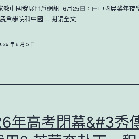
家教中國發展門戶網訊 6月25日，由中國農業年夜
以
球農業學院和中國…
閱讀全文
云
南
026 年 8 月 5 日
省
河
濱
村
為
例
到
26年高考閉幕&#3秀
九
宮