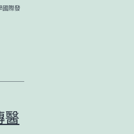
足，
學國際發
網
友
紛
紛
“求
加
更”
傳醫