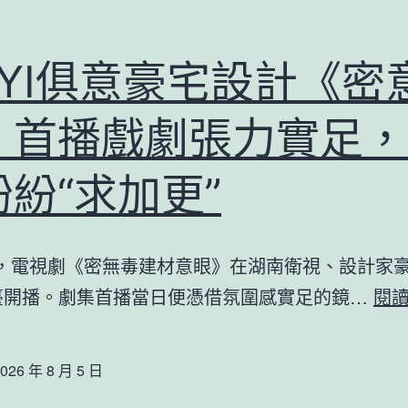
短
信
UYI俱意豪宅設計《密
托
孤
》首播戲劇張力實足，
釜
山
紛“求加更”
片
子
日，電視劇《密無毒建材意眼》在湖南衛視、設計家
節
臺開播。劇集首播當日便憑借氛圍感實足的鏡…
閱
設
弔
唁
026 年 8 月 5 日
環