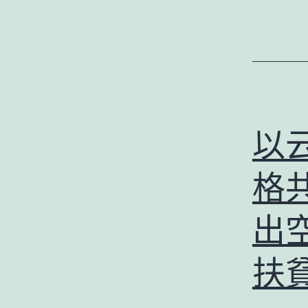
以
格
出
扶