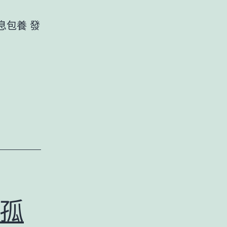
息包養 發
蘇
有
朋：
授
室
當
娶
甜
心
寶
孤
貝