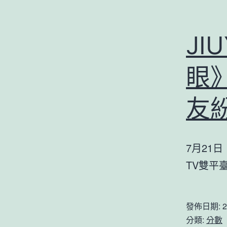
JI
眼
友紛
7月21
TV雙平
發佈日期:
2
分類:
分數