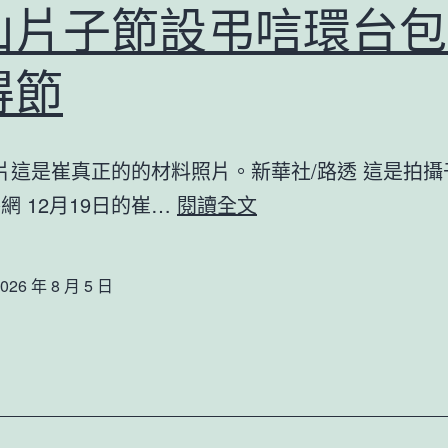
山片子節設弔唁環台包
得節
這是崔真正的的材料照片。新華社/路透 這是拍攝
崔
網 12月19日的崔…
閱讀全文
真
正
026 年 8 月 5 日
的
逝
世
前
發