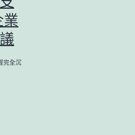
支
企業
議
經完全沉