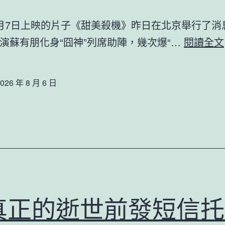
月7日上映的片子《甜美殺機》昨日在北京舉行了消
演蘇有朋化身“囧神”列席助陣，幾次爆“…
閱讀全文
026 年 8 月 6 日
真正的逝世前發短信托