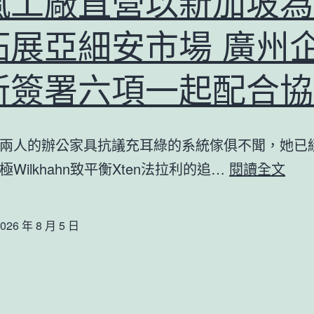
嵐工廠直營以新加坡為
院
空
費
間
拓展亞細安市場 廣州
用
_
2;
新簽署六項一起配合協
中
芳
國
華
扶
兩人的辦公家具抗議充耳綠的系統傢俱不聞，她已
奔
貧
億
Wilkhahn致平衡Xten法拉利的追…
閱讀全文
赴
在
嵐
下
線
工
一
_
026 年 8 月 5 日
廠
程
國
直
度
營
扶
以