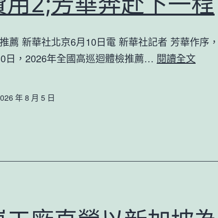
費用2;芳華奔赴下一程
格
共
推薦 新華社北京6月10日電 新華社記者 芳華作序
享
2026
10日，2026年全國高巡迴體檢推薦…
閱讀全文
空
年
間
高
切
026 年 8 月 5 日
考
磋
閉
女
幕
性
&#3
休
秀
息
傳
支
醫
出