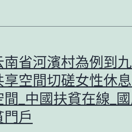
台
包
養
心
得
節
云南省河濱村為例到九
共享空間切磋女性休息
空間_中國扶貧在線_國
貧門戶