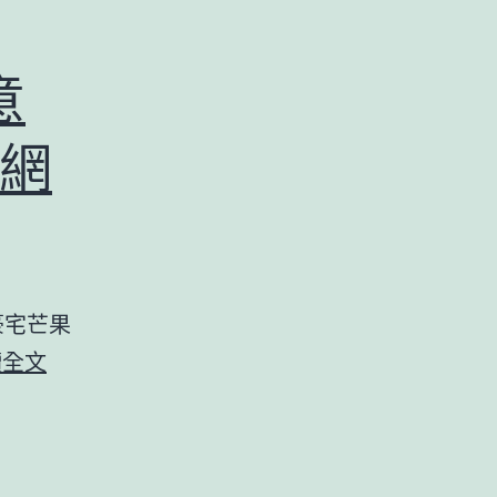
夜
齡
女
意
王”
網
豪宅芒果
JIUYI
讀全文
俱
意
豪