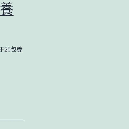
喜
養
包
養
網
林
于20包養
依
晨
吐
槽
林
心
如
“年