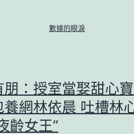
數據的眼淚
有朋：授室當娶甜心寶
包養網林依晨 吐槽林
夜齡女王”