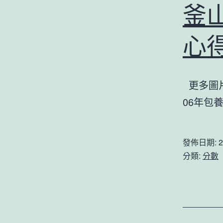
釜
心
更多圖片
06年包養
發佈日期:
2
分類:
分數