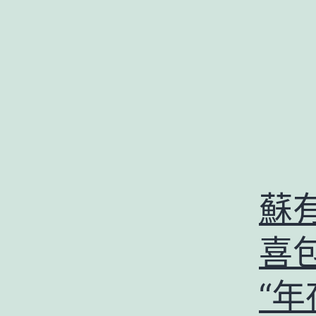
跳
至
主
要
內
容
蘇
喜
“年