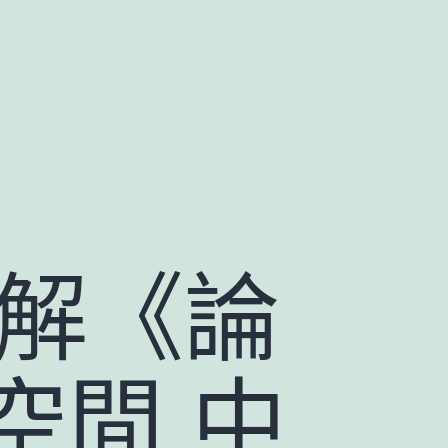
新解《論
空間 中