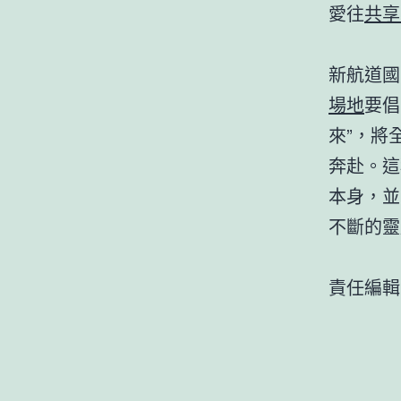
愛往
共享
新航道國
場地
要倡
來”，將
奔赴。這
本身，並
不斷的靈
責任編輯