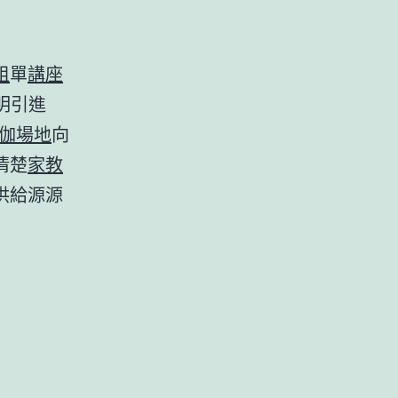
租
單
講座
明引進
伽場地
向
清楚
家教
供給源源