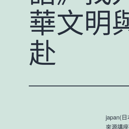
華文明
赴
japa
來源
講座