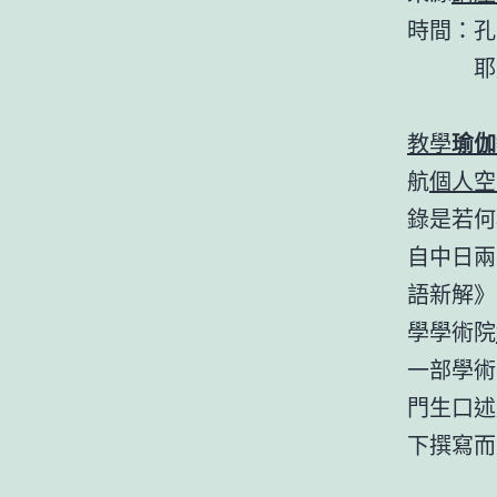
時間：孔
耶穌20
教學
瑜伽
航
個人空
錄是若何
自中日兩
語新解》。
學學術院
一部學術
門生口述
下撰寫而