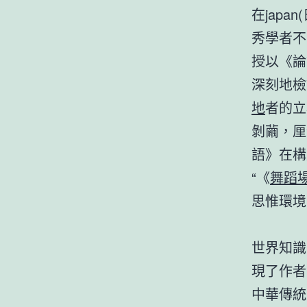
在japa
秀學者不
授以《論
深刻地檢
地
者的立
剝繭，厘
語》在構
“《
舞蹈
思惟環境
世界知識
現了作者
中華傳統