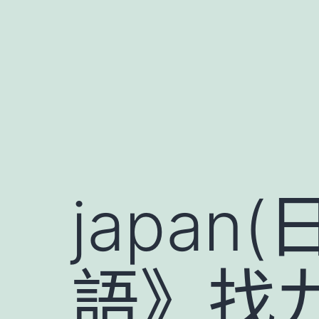
跳
至
主
要
內
容
japa
語》找