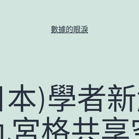
數據的眼淚
n(日本)學者
九宮格共享