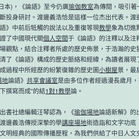
n(日本)，《論語》至今仍廣
瑜伽教室
為傳閱，吸引著
斷投身研討。渡邊義浩恰是這樣一位杰出代表。渡
語》中前后牴觸的說法以及重復等現
教學
象為切進
證了中國現代關
個人空間
于《論語》的注釋以及注
場觀點，結合注釋者所處的歷史佈景，于浩瀚的史
清了《論語》構成的歷史脈絡和經緯，為讀者展現
成過程中所經歷的紛繁復雜的歷史圖
小樹屋
景，最
場地
論語》
共享會議室
是由多位作者經過漫長歲月，
下撰寫而成”的結
1對1教學
論。
出書社總編輯汪琴認為，《
瑜伽場地
論語新解》的
渡邊義浩傳授深摯的學
講座場地
術造詣和文字功底
文明經典的國際傳播歷程，為我們供給了中日人文