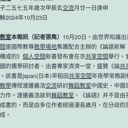
子二五七五年歲次甲辰玄
交流
月廿一日庚申
24年10月23日
教室
本報訊（記者張雋）
10月20日，由世界知識
間
道國際教導
教學場地
集團配合主辦的《論語新解
構成的》
個人空間
新書發布會在京
共享空間
舉行。
國的儒學研討者、出書專家濟濟一堂，盛贊《論
共
該書是japan(日本)早稻田
共享空間
年夜學常務副
教學
傳授渡邊義浩
交流
研討
舞蹈教室
中國史、中國
力作。渡邊義浩談到
舞蹈教室
，《論語》并不是由
成書的，而是由多位作者經過漫長歲月，在分歧的
成。