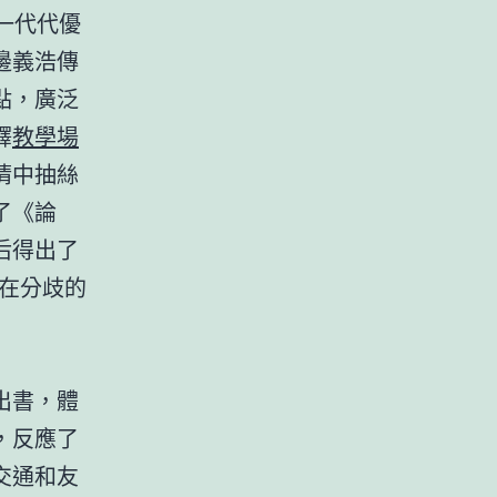
一代代優
邊義浩傳
點，廣泛
釋
教學場
猜中抽絲
了《論
后得出了
在分歧的
出書，體
，反應了
交通和友