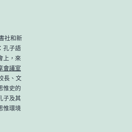
出書社和新
：孔子語
會上，來
享會議室
校長、文
思惟史的
孔子及其
思惟環境