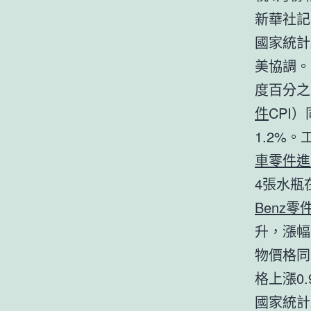
新華社記
國家統計
美協調。
度百分之
件
CPI
1.2%
車零件進
4張水瓶
Benz零
升，漲幅
物價格同
格上漲0.
國家統計