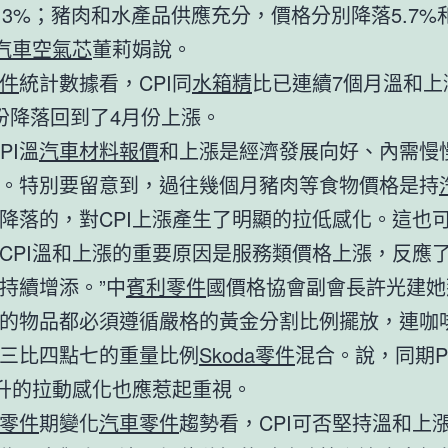
和2.3%；豬肉和水產品供應充分，價格分別降落5.7%
汽車空氣芯
董莉娟說。
件
統計數據看，CPI同
水箱精
比已連續7個月溫和上
份降落回到了4月份上漲。
PI溫
汽車材料報價
和上漲是經濟發展向好、內需慢
。特別要留意到，過往幾個月豬肉等食物價格是持
降落的，對CPI上漲產生了明顯的拉低感化。這也
CPI溫和上漲的重要原因是服務類價格上漲，反應
持續增添。”中
賓利零件
國價格協會副會長許光建她
的物品都必須遵循嚴格的黃金分割比例擺放，連咖
三比四點七的重量比例
Skoda零件
混合。說，同期P
上升的拉動感化也應惹起重視。
零件
期變化
汽車零件
趨勢看，CPI可否堅持溫和上