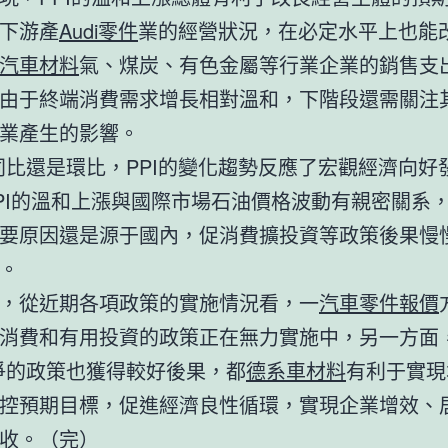
下游產
Audi零件
業的經營狀況，在必定水平上也能
汽車材料
氣、煤炭、有色金屬等行業企業的銷售支
由于終端消費需求增長相對溫和，下階段還需關注
業產生的影響。
同比還是環比，PPI的變化趨勢反應了宏觀經濟向好
PI的溫和上漲與國際市場石油價格波動有親密關系
要原因還是源于國內，促消費擴投資等政策後果慢慢
。
，從近期各項政策的實施情況看，一
汽車零件報價
消費和有用投資的政策正在無力實施中，另一方面，
爭的政策也獲得較好後果，都
德系車材料
有利于實現
控預期目標，促進經濟良性循環，實現企業增效、
收。（完）