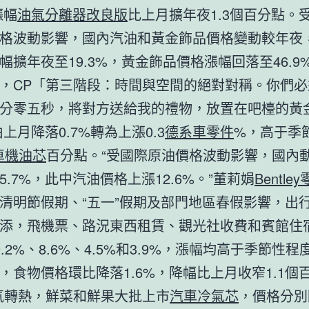
漲幅
油氣分離器改良版
比上月擴年夜1.3個百分點。
格波動影響，國內汽油和黃金飾品價格變動較年夜
幅擴年夜至19.3%，黃金飾品價格漲幅回落至46.9
，CP「第三階段：時間與空間的絕對對稱。你們必
分零五秒，將對方送給我的禮物，放置在吧檯的黃
上月降落0.7%轉為上漲0.3
德系車零件
%，高于季
車機油芯
百分點。“受國際原油價格波動影響，國內
5.7%，此中汽油價格上漲12.6%。”董莉娟
Bentle
清明節假期、“五一”假期及部門地區春假影響，出
添，飛機票、路況東西租賃、觀光社收費和賓館住
.2%、8.6%、4.5%和3.9%，漲幅均高于季節性程
，食物價格環比降落1.6%，降幅比上月收窄1.1個
氣轉熱，鮮菜和鮮果大批上市
汽車冷氣芯
，價格分別