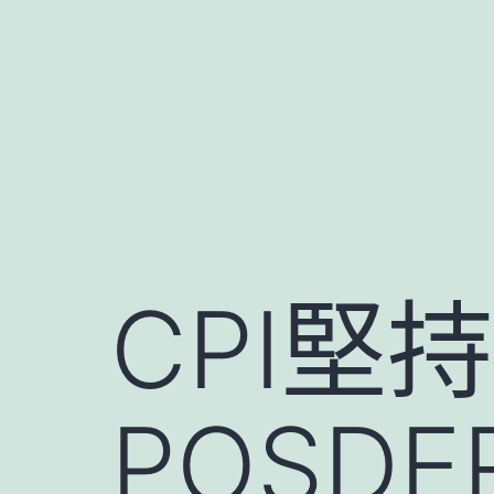
跳
至
主
要
內
容
CPI堅
POSD