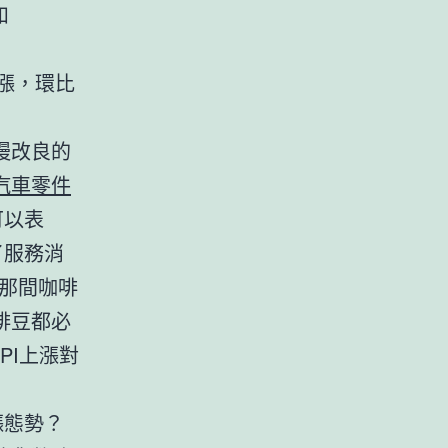
和
漲，環比
慢改良的
汽車零件
可以表
了服務消
那間咖啡
啡豆都必
PI上漲對
漲態勢？