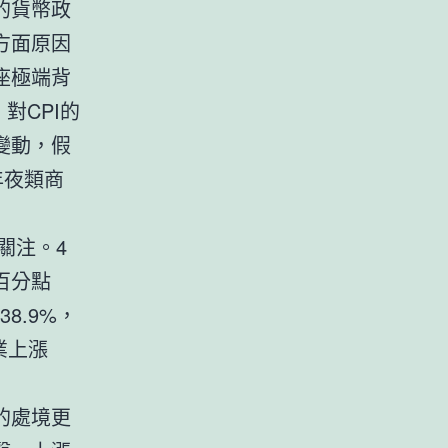
的貨幣政
方面原因
座極端背
對CPI的
變動，假
年夜類商
關注。4
百分點
8.9%，
業上漲
的處境更