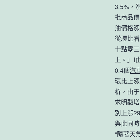
3.5%，
批商品價
油價格漲
從環比看
十點零三
上。」I由
0.4個
汽
環比上漲
析，由于
求明顯增
別上漲29
與此同時
“隨著天