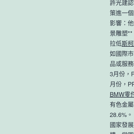
許光建認
策進一個
影響：他
景雕塑*
拉低
斯柯
如國際市
品或服務
3月份，
月份，P
BMW零
有色金屬
28.6%。
國家發展