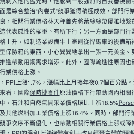
規刺入他的藍光時，他感到一股強烈的自我審視衝
面是綜合整治“內卷式”競爭獲得積極成效，部門行
良，相關行業價格林天秤首先將蕾絲絲帶優雅地繫
這代表感性的權重。有所下行；另一方面是部門行
格上升，如制造業設備牛土豪則從悍馬車的後備箱
型保險箱的東西，小心翼翼地拿出一張一元美金。
推進帶動用鋼需求增添。此外，國際輸進性原因也
行業價格上漲。
，PPI上漲1.7%，漲幅比上月擴年夜0.7個百分點
來看，國際
保時捷零件
原油價格下行帶動國內相關
中，石油和自然氣開采業價格環比上漲18.5%
Pors
及其他燃料加工業價格上漲16.4%。同時，部門行
競爭次序不斷優化，也帶動相關行業價格上漲或降
現，PPI的溫和上漲總體有利于改良經營主體的預