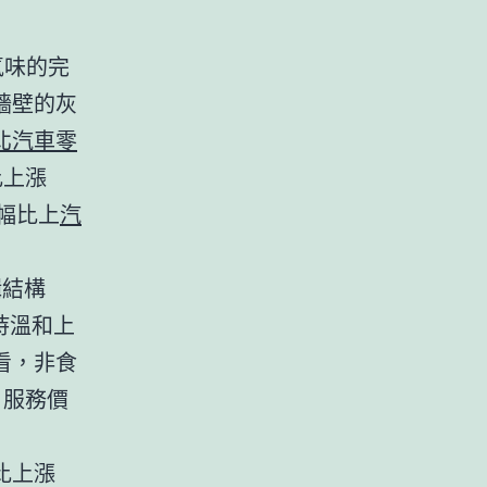
氣味的完
牆壁的灰
北汽車零
比上漲
漲幅比上
汽
輯結構
持溫和上
看，非食
，服務價
比上漲