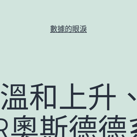
數據的眼淚
持溫和上升
ER奧斯德德