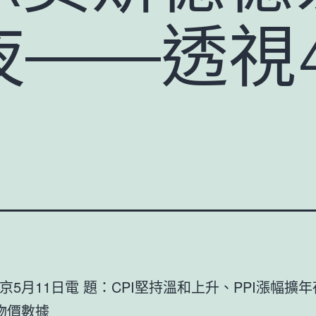
夜——透視
京5月11日電 題：CPI堅持溫和上升、PPI漲幅擴
物價數據