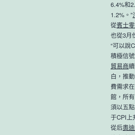
6.4%
1.2%。”
從
賓士零
也從3月
“可以說C
積極信號
貿易商
續
白，推動
費需求在
館，所有
須以五點
于CPI
從后
奧迪