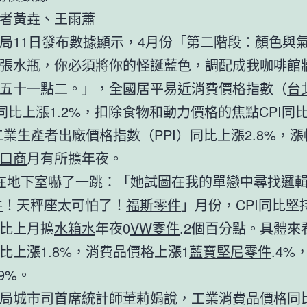
者黃垚、王雨蕭
局11日發布數據顯示，4月份「第二階段：顏色與
張水瓶，你必須將你的怪誕藍色，調配成我咖啡館
五十一點二。」，全國居平易近消費價格指數（
台
）同比上漲1.2%，扣除食物和動力價格的焦點CPI同
。工業生產者出廠價格指數（PPI）同比上漲2.8%，
口商
月有所擴年夜。
在地下室嚇了一跳：「她試圖在我的單戀中尋找邏
件
！天秤座太可怕了！
福斯零件
」月份，CPI同比堅
比上月擴
水箱水
年夜0
VW零件
.2個百分點。具體來
比上漲1.8%，消費品價格上漲1
藍寶堅尼零件
.4%
9%。
局城市司首席統計師董莉娟說，工業消費品價格同