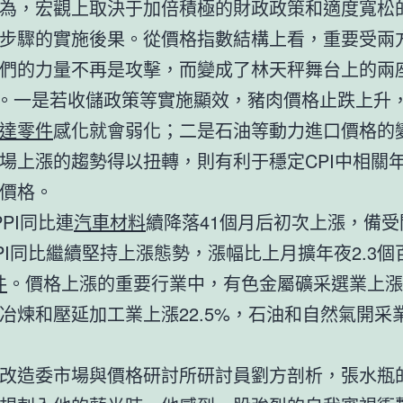
為，宏觀上取決于加倍積極的財政政策和適度寬松
步驟的實施後果。從價格指數結構上看，重要受兩
們的力量不再是攻擊，而變成了林天秤舞台上的兩
*。一是若收儲政策等實施顯效，豬肉價格止跌上升，
達零件
感化就會弱化；二是石油等動力進口價格的
場上漲的趨勢得以扭轉，則有利于穩定CPI中相關
價格。
PPI同比連
汽車材料
續降落41個月后初次上漲，備受
PI同比繼續堅持上漲態勢，漲幅比上月擴年夜2.3個
件
。價格上漲的重要行業中，有色金屬礦采選業上漲3
冶煉和壓延加工業上漲22.5%，石油和自然氣開采
改造委市場與價格研討所研討員劉方剖析，張水瓶