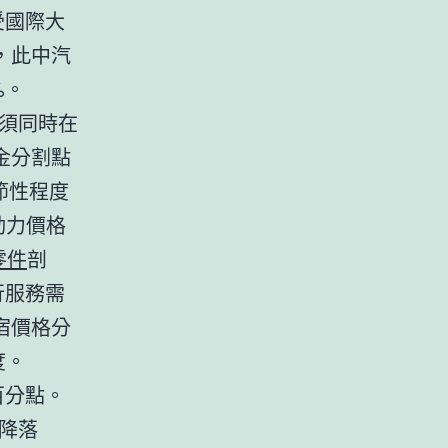
受國際大
，此中汽
%。
須同時在
金分割點
節性程度
動力價格
y零件
剖
行服務需
宿價格分
度。
百分點。
降落