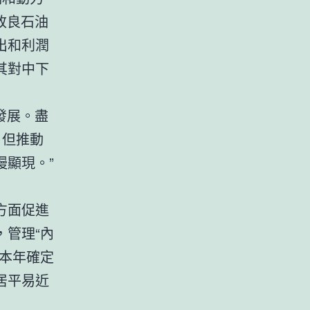
改良石油
出和利潤
其對中下
發展。盡
，但推動
顯現。”
方面促進
管理“內
本年確定
居平易近