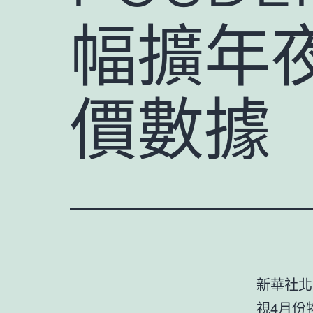
幅擴年
價數據
新華社北
視4月份