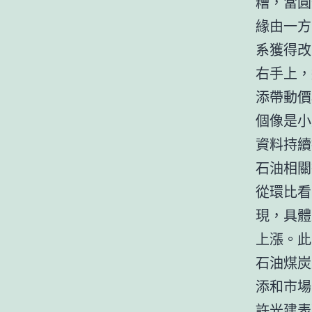
糟，當圓
緣由一方
系獲得改
右手上，
添帶動價
個像是小
資料持續
石油相關
從環比看
現，具體
上漲。此
石油煤炭
添和市場
許光建表