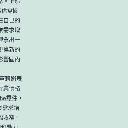
擊。上漲
業供需關
在自己的
業需求增
裡拿出一
更換新的
影響國內
。董莉娟表
行業價格
che零件
，
業需求增
幅收窄。
期和動力