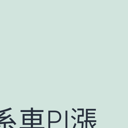
、
系車PI漲