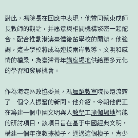
對此，馮院長在回應中表現，他贊同蔡東成師
長教師的觀點，并愿意與相關機構緊密一起配
合，配合推動港澳臺僑後輩學校的開辦。他強
調，這些學校將成為連接兩岸教導、文明和感
情的橋梁，為臺灣青年
講座場地
供給更多元化
的學習和發展機會。
作為海淀區政協委員，馮
舞蹈教室
院長還流露
了一個令人振奮的新聞。他介紹，今朝他們正
在籌建一個中國文明與人
教學
工
瑜伽場地
智能
的研討項目，該項目旨在基于中國經典文明，
構建一個年夜數據模子。通過這個模子，青少