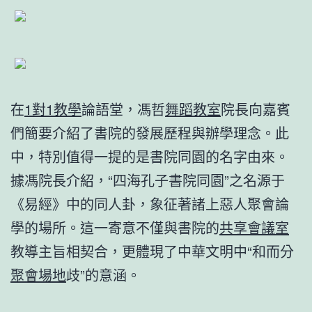
在
1對1教學
論語堂，馮哲
舞蹈教室
院長向嘉賓
們簡要介紹了書院的發展歷程與辦學理念。此
中，特別值得一提的是書院同園的名字由來。
據馮院長介紹，“四海孔子書院同園”之名源于
《易經》中的同人卦，象征著諸上惡人聚會論
學的場所。這一寄意不僅與書院的
共享會議室
教導主旨相契合，更體現了中華文明中“和而分
聚會場地
歧”的意涵。