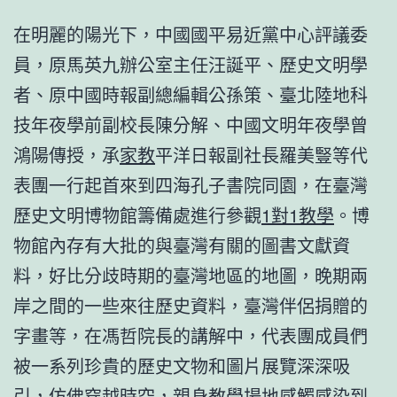
在明麗的陽光下，中國國平易近黨中心評議委
員，原馬英九辦公室主任汪誕平、歷史文明學
者、原中國時報副總編輯公孫策、臺北陸地科
技年夜學前副校長陳分解、中國文明年夜學曾
鴻陽傳授，承
家教
平洋日報副社長羅美豎等代
表團一行起首來到四海孔子書院同園，在臺灣
歷史文明博物館籌備處進行參觀
1對1教學
。博
物館內存有大批的與臺灣有關的圖書文獻資
料，好比分歧時期的臺灣地區的地圖，晚期兩
岸之間的一些來往歷史資料，臺灣伴侶捐贈的
字畫等，在馮哲院長的講解中，代表團成員們
被一系列珍貴的歷史文物和圖片展覽深深吸
引，仿佛穿越時空，親身
教學場地
感觸感染到