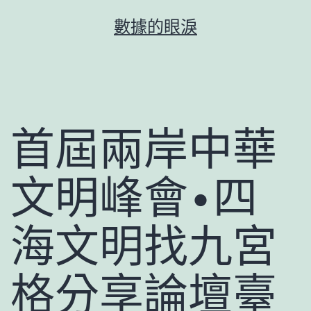
跳
數據的眼淚
至
主
要
內
容
首屆兩岸中華
文明峰會•四
海文明找九宮
格分享論壇臺