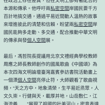
在政治上存在差異，但在文明上卻有著配合的
本源和傳承。他呼吁兩
私密空間
岸國民要千方
百計地搞交通，通過平易近間動人溫熱的故事
來增進彼此的清楚和信賴，盼望兩
私密空間
岸
國民能夠多走動、多交通，配合推動中華文明
的傳承與發
個人空間
展。
最后，馮哲院長提議用北京文禮經典學校教師
周應之師長教師創作的國風歌曲《中國頌》為
本次四海文明論壇臺灣嘉賓參訪書院活動畫上
一個漂
個人空間
亮停止符，大師觀看了歌曲視
頻，“天之方中，地象清榮，生平易近烝眾，人
文久崇。行健與天，載厚并地，山岳敷仁，江
海流義……”展現了祖國的壯美河山，密意表達