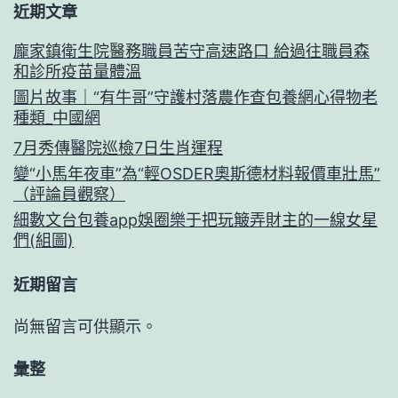
近期文章
龐家鎮衛生院醫務職員苦守高速路口 給過往職員森
和診所疫苗量體溫
圖片故事｜“有牛哥”守護村落農作查包養網心得物老
種類_中國網
7月秀傳醫院巡檢7日生肖運程
變“小馬年夜車”為“輕OSDER奧斯德材料報價車壯馬”
（評論員觀察）
細數文台包養app娛圈樂于把玩簸弄財主的一線女星
們(組圖)
近期留言
尚無留言可供顯示。
彙整