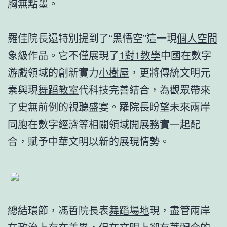
胸無點墨。
羅佳院長還特別提到了“黑悟空”這一現
個人空間
象級作品。它不僅展現了
1對1教學
中國在數字
游戲領域的創新實力
小樹屋
，更將傳統文明元
素與現
舞蹈教室
代科技完善結合，為觀眾帶來
了史無前例的視聽盛宴。羅院長盼望未來兩岸
同胞在數字經濟等相關領域開展務實一起配
合，賦予中華文明以新的展現情勢。
總結環節，馮哲院長表
舞蹈場地
現，盡管兩岸