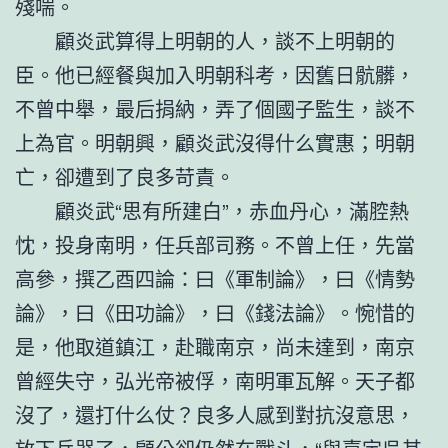
殘喘。
顧炎武算得上明朝的人，談不上明朝的
臣。他已經餐與加入明朝科考，因舊日骯髒，
不曾中舉，最后捐納，弄了個國子監生，談不
上為官。明朝興，顧炎武沒得什么實惠；明朝
亡，卻遭到了良多苛責。
顧炎武“思有所建白”，赤血丹心，滿腔熱
忱，投身南明，任兵部司務。不曾上任，先當
高參，撰乙酉四論：曰《軍制論》，曰《情勢
論》，曰《田功論》，曰《錢法論》。惋惜的
是，他取道鎮江，赴職南京，尚未達到，南京
曾經失守，弘光帝被俘，南明軍瓦解。天子都
沒了，還打什么仗？良多人感到對抗沒意思，