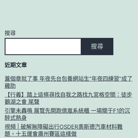
搜尋
搜尋
近期文章
蓋個章就了事 年夜先台包養網站生”年夜四練習”成了
雞肋
【行義】踏上這條尋找自我之路找九宮格空間：徒步
鵝湖之會 尾聲
引擎未轟鳴 展覽先開跑億嵐系統櫃 一場關于F1的沉
醉式熱身
視頻 | 破解無障礙出行OSDER奧斯德汽車材料難
題，十五運會廣州賽區這樣做