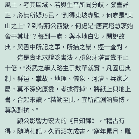
風土，考其區域。若與生平所聞分歧，發書詳
正，必無所疑乃已。”到得東坡赤壁，何處是“東
山之上”？到得荊公西嶽，何處是“唐寶塔慧褒始
舍于其址”？每到一處，與本地白叟，閑說故
典，與書中所記之事，所描之景，逐一查對。
這是實地求證唸書法，勝象牙塔書蠹不止
十倍，“炎武之學大略主于斂華就實，凡國度典
制、群邑、掌故、地理、儀象、河漕、兵家之
屬，莫不深究原委，考據得掉”，將紙上與地上
書，合起來讀，“精勤至此，宜所詣淵涵廣博，
莫與對抗。”
顧公影響力宏大的《日知錄》，“稽古有
得，隨時札記，久而類次成書。”窮年累月，雕