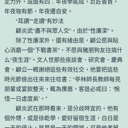
定力外，或還有四：年夜學能成，巨匠善賈，
年夜咖有節，年夜遷自安。
“耳讀”“走讀”有妙法
顧炎武“盡不與眾人交”，由於“性廉潔”。
除了性廉潔外，還有緣由是，顧公愿與貼
心消磨一個“下戰書茶”，不愿與豬朋狗友往搞什
么“夜生涯”。文人世那些座談會、研究會、慶典
會，顧公一概謝絕這些有效社交，他要把這些
時光節儉出往來來往唸書：“亭林師長教師每見
朋輩或宴飲整天，輒為攢眉，客退必戒曰：‘惋
惜一日虛度矣’。”
顧炎武在那時看來，是分歧時宜的。他有
個外甥，或是徐乾學，愛好留宿生涯，白日是
一天的停止，早晨是一天的開端，可是他老舅