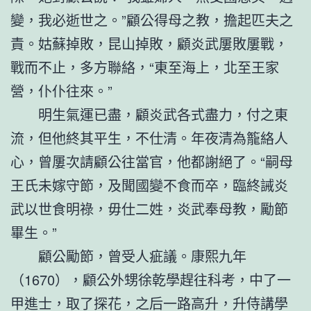
變，我必逝世之。”顧公得母之教，擔起匹夫之
責。姑蘇掉敗，昆山掉敗，顧炎武屢敗屢戰，
戰而不止，多方聯絡，“東至海上，北至王家
營，仆仆往來。”
明生氣運已盡，顧炎武各式盡力，付之東
流，但他終其平生，不仕清。年夜清為籠絡人
心，曾屢次請顧公往當官，他都謝絕了。“嗣母
王氏未嫁守節，及聞國變不食而卒，臨終誡炎
武以世食明祿，毋仕二姓，炎武奉母教，勵節
畢生。”
顧公勵節，曾受人疵議。康熙九年
（1670），顧公外甥徐乾學趕往科考，中了一
甲進士，取了探花，之后一路高升，升侍講學