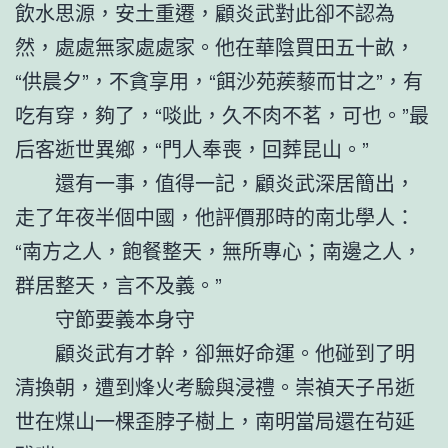
飲水思源，安土重遷，顧炎武對此卻不認為
然，處處無家處處家。他在華陰買田五十畝，
“供晨夕”，不貪享用，“餌沙苑蒺藜而甘之”，有
吃有穿，夠了，“啖此，久不肉不茗，可也。”最
后客逝世異鄉，“門人奉喪，回葬昆山。”
還有一事，值得一記，顧炎武深居簡出，
走了年夜半個中國，他評價那時的南北學人：
“南方之人，飽餐整天，無所專心；南邊之人，
群居整天，言不及義。”
守節要義本身守
顧炎武有才幹，卻無好命運。他碰到了明
清換朝，遭到烽火考驗與浸禮。崇禎天子吊逝
世在煤山一棵歪脖子樹上，南明當局還在茍延