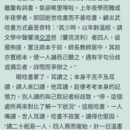
雖腹有詩書，氣卻稀里嘩啦。上年夜學而難成
年夜學者，即因逝世唸書而不善唸書。顧炎武
唸書方式最是奇特：“其少時，以年齡溫經，請
文學中聲響鴻
交流
鬯（響亮流利）者四人，設
擺佈座，置注疏本于前，師長教師居中，其前
亦置經本，使一人誦而己聽之，遇有字句分歧
或偶忘者，詳問而爭辯之。”
眼唸書累了，耳讀之；本身不克不及耳
讀，請人來口讀，他耳讀，趁便考考本身的記
憶力，別人讀的與己默記者紛歧致，“停，這個
處所再來對比了解一下狀況”，這般唸書，一人
嘴讀，世人耳讀，唸書不寂寞，讀得也堅固，
“讀二十紙易一人，四人周而復始，計一日溫書