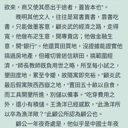
欲來，商又使其愿出于途者，蓋皆本也”。
晚明其他文人，往往是寫書賣書，靠書吃
書，只能做墨客意，顧炎武的經濟之路，走得
寬。他做布疋生意，開專賣店；他做金融生
意，開“銀行”。他還買田買地，沒證據能證實他
搞過房地產，但確切曾迷信耕田，搞範圍經
濟，“師長教師既負用世之略，所至每小試之，
墾田度地，累至令嬡，故隨寓即充裕。”顧炎武
最后假寓陜西西嶽之地，“置田五十畝以自食，
而工具開墾所進，別儲以備事。”吃穿費用之
外，還小有積儲。王漁洋已經感歎，“此漁洋所
以卒為漁洋歟？”此顧公所認為顧公也。
顧公一年夜奇處是，他似乎是中國士年夜