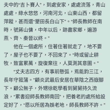
夫中的“吉卜賽人”，到處安家，處處流落，青山
處處，綠水悠悠，河南河北，山東山西，都留
萍蹤，甚而還“墾田長白山下”。“師長教師在南
時，號蔣山傭，中年以后，跡盡家鄉，遍游
燕、齊、秦晉以終。”
他在一個處所，住著住著就走了，地不要
了，屋子也不要了，不回來了。“時或留止耕
牧，致富累萬，旋復棄往，人莫測其意圖。”
“丈夫志四方，有事前懸弧，焉能鈞三江，
長年守菰蒲。”顧炎武最后安居在華陰之西嶽腳
下。顧公無子，外甥徐乾學看到舅舅持久流
浪，“累書迎師長教師南回”，把養老的處所給設
定好了，“愿以所居為娛老地，師長教師不許。”