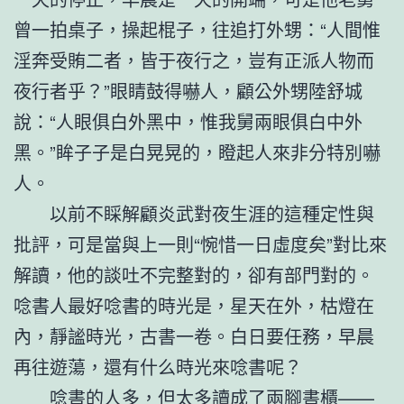
曾一拍桌子，操起棍子，往追打外甥：“人間惟
淫奔受賄二者，皆于夜行之，豈有正派人物而
夜行者乎？”眼睛鼓得嚇人，顧公外甥陸舒城
說：“人眼俱白外黑中，惟我舅兩眼俱白中外
黑。”眸子子是白晃晃的，瞪起人來非分特別嚇
人。
以前不睬解顧炎武對夜生涯的這種定性與
批評，可是當與上一則“惋惜一日虛度矣”對比來
解讀，他的談吐不完整對的，卻有部門對的。
唸書人最好唸書的時光是，星天在外，枯燈在
內，靜謐時光，古書一卷。白日要任務，早晨
再往遊蕩，還有什么時光來唸書呢？
唸書的人多，但太多讀成了兩腳書櫃——