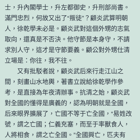
士，升內閣學士，升左都御史，升刑部尚書。
滿門忠烈，何故又出了“叛徒”？顧炎武算明朝
人，徐乾學未必是。顧炎武對這個外甥的志氣
取向，還真是不否決。他守節是本身守，不請
求別人守，這才是守節要義。顧公對外甥仕清
立場是：你往，我不往。
又有批駁者說，顧炎武后來行走江山之
間，刻畫山水地輿，著書立說給徐乾學作參
考，是直接為年夜清辦事。抗清之始，顧炎武
對全國的懂得是廣義的，認為明朝就是全國，
后來眼界擴展了，亡國不等于亡全國，“易姓改
號，謂之亡國；仁義充塞，而至于率獸食人，
人將相食，謂之亡全國。”全國興亡，匹夫有