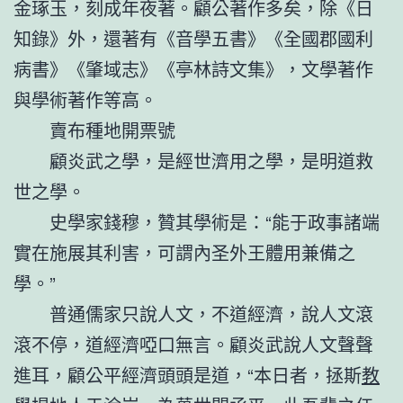
金琢玉，刻成年夜著。顧公著作多矣，除《日
知錄》外，還著有《音學五書》《全國郡國利
病書》《肇域志》《亭林詩文集》，文學著作
與學術著作等高。
賣布種地開票號
顧炎武之學，是經世濟用之學，是明道救
世之學。
史學家錢穆，贊其學術是：“能于政事諸端
實在施展其利害，可謂內圣外王體用兼備之
學。”
普通儒家只說人文，不道經濟，說人文滾
滾不停，道經濟啞口無言。顧炎武說人文聲聲
進耳，顧公平經濟頭頭是道，“本日者，拯斯
教