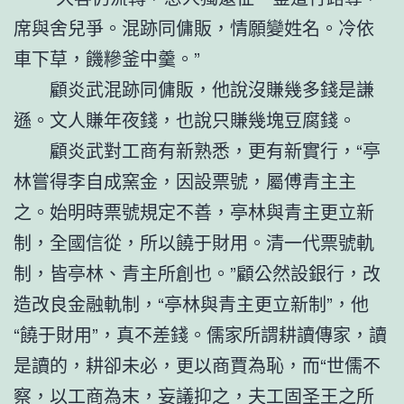
席與舍兒爭。混跡同傭販，情願變姓名。冷依
車下草，饑糝釜中羹。”
顧炎武混跡同傭販，他說沒賺幾多錢是謙
遜。文人賺年夜錢，也說只賺幾塊豆腐錢。
顧炎武對工商有新熟悉，更有新實行，“亭
林嘗得李自成窯金，因設票號，屬傅青主主
之。始明時票號規定不善，亭林與青主更立新
制，全國信從，所以饒于財用。清一代票號軌
制，皆亭林、青主所創也。”顧公然設銀行，改
造改良金融軌制，“亭林與青主更立新制”，他
“饒于財用”，真不差錢。儒家所謂耕讀傳家，讀
是讀的，耕卻未必，更以商賈為恥，而“世儒不
察，以工商為末，妄議抑之，夫工固圣王之所