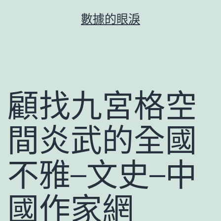
跳
數據的眼淚
至
主
要
內
容
顧找九宮格空
間炎武的全國
不雅–文史–中
國作家網