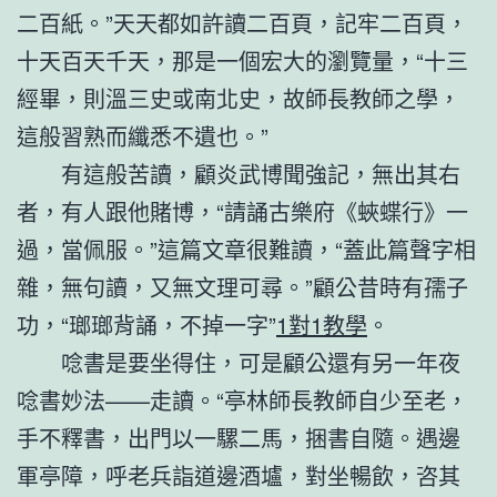
二百紙。”天天都如許讀二百頁，記牢二百頁，
十天百天千天，那是一個宏大的瀏覽量，“十三
經畢，則溫三史或南北史，故師長教師之學，
這般習熟而纖悉不遺也。”
有這般苦讀，顧炎武博聞強記，無出其右
者，有人跟他賭博，“請誦古樂府《蛺蝶行》一
過，當佩服。”這篇文章很難讀，“蓋此篇聲字相
雜，無句讀，又無文理可尋。”顧公昔時有孺子
功，“瑯瑯背誦，不掉一字”
1對1教學
。
唸書是要坐得住，可是顧公還有另一年夜
唸書妙法——走讀。“亭林師長教師自少至老，
手不釋書，出門以一騾二馬，捆書自隨。遇邊
軍亭障，呼老兵詣道邊酒壚，對坐暢飲，咨其