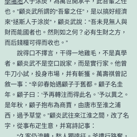
學場地
人于涂炭，為萬世開承平，此吾輩之任
也。”顧炎武所謂的“吾輩之任”，是以搞好經濟
來“拯斯人于涂炭”，顧炎武說：“吾未見無人與
財而能國者也。然則如之何？必有生財之方，
而后錢糧可得而收也。”
說得口不擇言，干得一地雞毛，不是真學
者。顧炎武不是空口說家，而是實行家。他曾
牛刀小試，投身市場，并有斬獲。萬壽祺曾記
敘一事：“辛卯春始遇顧子于舊都。顧子名圭
年。顧子曰：‘予再轉注而得此名。’予以異之。
是年秋，顧子抱布為商賈，由唐市至淮之浦
西，過予草堂。”顧炎武往來江淮之間，改了名
字，從事布疋生意，并寫詩記事：
“久客仍流轉，愁人獨遠征。釜遭行路奪，