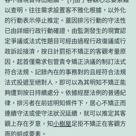
以查明，往往需求設置客不雅化根據，以外化
的行動表示停止推定。蓋因排污行動的守法性
已由詳細行政行動確證，由監測發生的現實認
定爭議或法式性題目可經由過程行政復議或行
政訴訟接濟，按日計罰拒不矯正的客觀考量原
因，起首僅需求包管責令矯正決議的制訂法式
符合法規、記錄內在的事務對的且經符合法規
法式投遞至絕對人，即可以為其明知不矯正能
夠遭到按日持續處分。依據經歷法例的普通紀
律，排污者在前述明知條件下，居心不矯正而
連續守法或使守法狀況延續，就可以推定其客
觀上存在歹意，知
小樹屋
足拒不矯正在客觀方
面的組成要素。