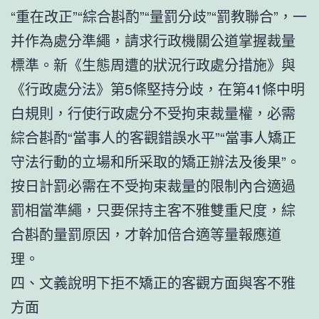
“重在改正”“綜合斟酌”“量罰分歧”“罰教聯合”，一
并作為處分準繩，請求行政機關公道掌握裁量
標準。新《生態周遭的狀況行政處分措施》與
《行政處分法》第5條堅持分歧，在第41條中明
白規則，行使行政處分不受拘束裁量權，必需
綜合斟酌“當事人的客觀錯誤水平”“當事人矯正
守法行動的立場和所采取的矯正辦法及後果”。
按日計罰必需在不受拘束裁量的限制內合適過
罰相當準繩，只要保持主客不雅雙重尺度，綜
合斟酌量罰原因，才幹加倍合適等量報應道
理。
四、文義說明下拒不矯正的客觀方面與客不雅
方面