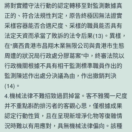
將對實體守法行動的認定轉移至對監測數據真
正的、符合法規性判定，原告終極因無法證實
采樣容器能否合適尺度、采樣的職員能否具有
法定天資而承當了敗訴的法令后果(13)。異樣，
在“廣西貴港市昌翔木業無限公司與貴港市生態
周遭的狀況局行政處分膠葛案”中，終審法院以
行政機關根據不具有相干監測標準職員作出的
監測陳述作出處分決議為由，作出撤銷判決
(14)。
4.機械法律不難招致過罰掉當。客不雅獨一尺度
并不重點斟酌排污者的客觀心思，僅根據成果
認定行動性質，且在呈現新增淨化物等復雜情
況時難以有用應對，具無機械法律偏向。該種