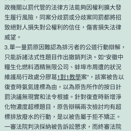
政機關以罰代管的法律方法能夠因權利擴大發
生履行風險，同案分歧罰或分歧案同罰都將招
致絕對人損失對公權利的信任，傷害損失法律
威望。
3.單一量罰原因難認為排污者的公道行動辯解，
只能訴諸法式性題目作出撤銷判決。如“安徽中
糧生化燃料酒精無限公司、蚌埠市周遭的狀況
維護局行政處分膠葛
1對1教學
案”，該案被告以
復查時氨氮達標為由，以為原告所作的按日計
罰決議無現實和法令根據。針對復查時新增淨
化物濃度超標題目，原告辯稱兩次檢討均有超
標排放廢水的行動，是以被告屬于拒不矯正。
一審法院判決採納被告訴訟懇求，而終審法院