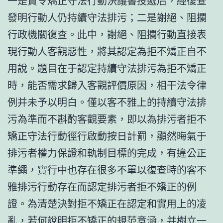
一是責令矯正守法行動決議書投遞后，經復查
發明行動人仍持續守法排污；二是謝絕、阻攔
行政機關復查。此中，謝絕、阻攔行動直接表
現行動人客觀惡性，將其認定為拒不矯正自不
用說。題目在于認定持續守法排污為拒不矯正
時，能否需求歸入客觀評價原因，相干法令律
例并未予以明白。僅以客不雅上的持續守法排
污為準而不斟酌客觀要素，即以為排污者拒不
矯正守法行動徑行啟動按日計罰，顯然晦氣于
排污者權力保證和軌制目標的完成，有違公正
準繩，實行中也存在很多不單以復查時的客不
雅排污行動存在而認定排污者拒不矯正的例
證。為清楚決對拒不矯正在認定和實用上的凌
亂，若何說明拒不矯正的規范意涵，并樹立一