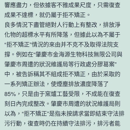
響應盡力，但依據客不雅成果尺度，只需復查
成果不達標，就仍屬于拒不矯正。
良多情況下盡管絕對人行動上有整改，排放淨
化物的超標水平有所降落，但據此以為不屬于
“拒不矯正”情況的來由并不克不及取得法院支
撐。例如在“肇慶市金海源生物科技無限公司與
肇慶市周遭的狀況維護局等行政處分膠葛案”
中，被告訴稱其不組成拒不矯正，由於采取的
一系列矯正辦法，使煙塵排放濃度降落了
85%，只是由于窯爐工藝受限，不成能在復查
刻日內完成整改。肇慶市周遭的狀況維護局則
以為，“拒不矯正”是指未按請求當即結束守法排
污行動，復查時仍在持續守法排污，排污者能