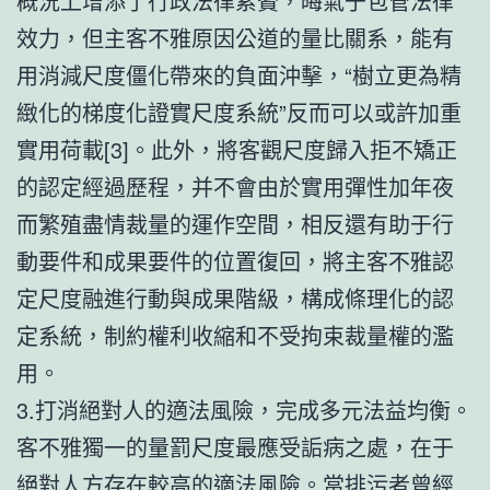
概況上增添了行政法律累贅，晦氣于包管法律
效力，但主客不雅原因公道的量比關系，能有
用消減尺度僵化帶來的負面沖擊，“樹立更為精
緻化的梯度化證實尺度系統”反而可以或許加重
實用荷載[3]。此外，將客觀尺度歸入拒不矯正
的認定經過歷程，并不會由於實用彈性加年夜
而繁殖盡情裁量的運作空間，相反還有助于行
動要件和成果要件的位置復回，將主客不雅認
定尺度融進行動與成果階級，構成條理化的認
定系統，制約權利收縮和不受拘束裁量權的濫
用。
3.打消絕對人的適法風險，完成多元法益均衡。
客不雅獨一的量罰尺度最應受詬病之處，在于
絕對人方存在較高的適法風險。當排污者曾經