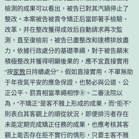
檢測的成果可以看出，被告已對其汽鍋停止了
整改。本案被告被責令矯正后當即著手檢驗、
改革，并在整改獲得成效后自動請求再次監
測，直至復檢前，被告已盡整改和達標排放盡
力。依據行政處分的基礎準繩，對于被告顛末
積極整改并獲得明顯後果的，應不宜直接實用
“按
家教
日持續處分”。假如直接實用，不單無助
于年夜氣平安的應急保證，也勢必與公道、公
正公平、罰責相當準繩相悖⑧。二審法院以
為，“不矯正”是客不雅上形成的成果，而“拒不”
則表白其客觀上的順從狀況，即便排污者存在
未能定期完成矯正任務的成果，也應考核其客
觀上能否存在拒不實行的情形，只要主客不雅