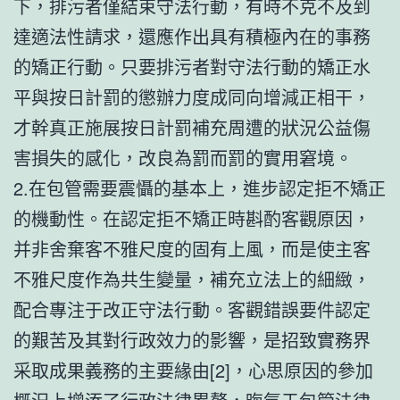
下，排污者僅結束守法行動，有時不克不及到
達適法性請求，還應作出具有積極內在的事務
的矯正行動。只要排污者對守法行動的矯正水
平與按日計罰的懲辦力度成同向增減正相干，
才幹真正施展按日計罰補充周遭的狀況公益傷
害損失的感化，改良為罰而罰的實用窘境。
2.在包管需要震懾的基本上，進步認定拒不矯正
的機動性。在認定拒不矯正時斟酌客觀原因，
并非舍棄客不雅尺度的固有上風，而是使主客
不雅尺度作為共生變量，補充立法上的細緻，
配合專注于改正守法行動。客觀錯誤要件認定
的艱苦及其對行政效力的影響，是招致實務界
采取成果義務的主要緣由[2]，心思原因的參加