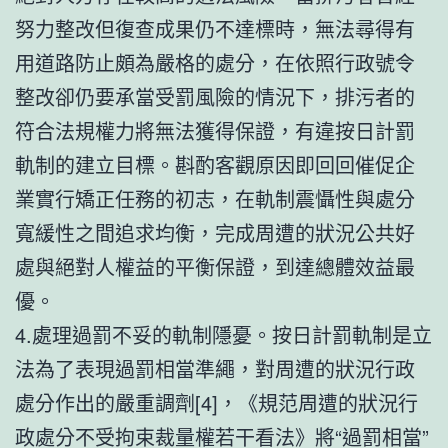
努力整改但復查成果仍不達標時，無法尋得有
用道路防止頗為嚴格的處分，在依照行政號令
整改卻仍要承當受罰風險的情況下，排污者的
符合法規權力將無法獲得保證，有違按日計罰
軌制的建立目標。斟酌客觀原因即回回催促企
業實行矯正任務的初志，在軌制震懾性與處分
寬緩性之間追求均衡，完成周遭的狀況公共好
處與絕對人權益的平衡保證，到達總體效益最
優。
4.處理過罰不妥的軌制隱憂。按日計罰軌制是立
法為了表現過罰相當準繩，對周遭的狀況行政
處分作出的嚴重調劑[4]，《規范周遭的狀況行
政處分不受拘束裁量權若干看法》將“過罰相當”