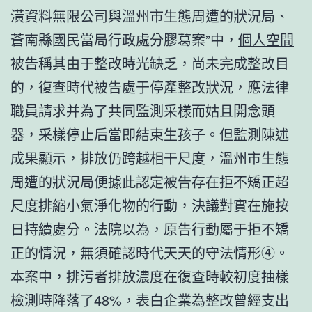
潢資料無限公司與溫州市生態周遭的狀況局、
蒼南縣國民當局行政處分膠葛案”中，
個人空間
被告稱其由于整改時光缺乏，尚未完成整改目
的，復查時代被告處于停產整改狀況，應法律
職員請求并為了共同監測采樣而姑且開念頭
器，采樣停止后當即結束生孩子。但監測陳述
成果顯示，排放仍跨越相干尺度，溫州市生態
周遭的狀況局便據此認定被告存在拒不矯正超
尺度排縮小氣淨化物的行動，決議對實在施按
日持續處分。法院以為，原告行動屬于拒不矯
正的情況，無須確認時代天天的守法情形④。
本案中，排污者排放濃度在復查時較初度抽樣
檢測時降落了48%，表白企業為整改曾經支出