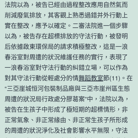
法院以為，被告已經由過程整改應用自然氣而
削減廢氣排放，其客觀上熟悉過錯并外行動上
實在整改，應予以確定。二審法院進一個步驟
以為，被告存在超標排放的守法行動，被發明
后依據啟東環保局的請求積極整改，這是一浪
春浴室對周遭的狀況維護任務的實行，表現了
一浪春浴室對守法行動的糾錯立場，可以作為
對其守法行動從輕處分的情
舞蹈教室
節(11)。在
“三亞崖城恒河包裝制品廠與三亞市崖州區生態
周遭的狀況局行政處分膠葛案”中，法院以為，
被告在生孩子中形成了極短期的超標情形，非
正常氣象、非正常緣由、非正常生孩子所形成
的周遭的狀況淨化及社會影響水平無限，守法