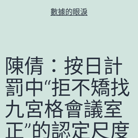
跳
數據的眼淚
至
主
要
內
容
陳倩：按日計
罰中“拒不矯找
九宮格會議室
正”的認定尺度