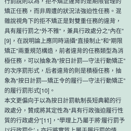
行罰說則以為，拒不矯正違背的是期限管理的
矯正任務，而非周遭的狀況法強迫性任務。混
雜說視角下的拒不矯正是對雙重任務的違背，
具有履行罰之“外不雅”，兼具行政處分之“內在”
[9]，在說明論上應同時涵攝“直接制止”和“期限
矯正”兩重規范構造，前者違背的任務類型為消
極任務，可以抽象為“按日計罰—守法行動矯正”
的次序罰形式，后者違背的則是積極任務，抽
象為“按日計罰—矯正令的履行—守法行動矯正”
的履行罰形式[10]。
本文更偏向于以為按日計罰軌制長短典範的行
政處分，贊成將其定性為“具有行政強迫履行性
質的行政處分”[11]，“學理上乃屬于將‘履行罰予
以行政罰化’，亦行將實質上屬于履行罰的情