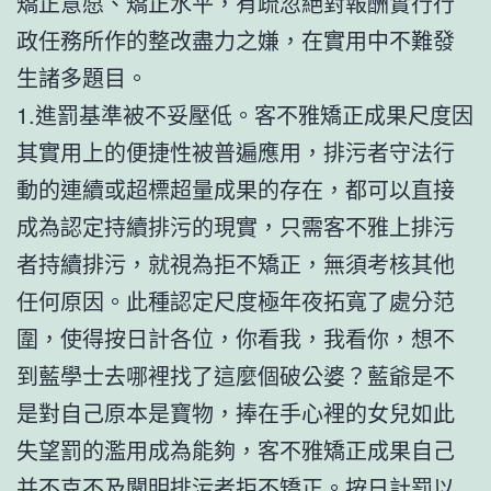
矯正意愿、矯正水平，有疏忽絕對報酬實行行
政任務所作的整改盡力之嫌，在實用中不難發
生諸多題目。
1.進罰基準被不妥壓低。客不雅矯正成果尺度因
其實用上的便捷性被普遍應用，排污者守法行
動的連續或超標超量成果的存在，都可以直接
成為認定持續排污的現實，只需客不雅上排污
者持續排污，就視為拒不矯正，無須考核其他
任何原因。此種認定尺度極年夜拓寬了處分范
圍，使得按日計各位，你看我，我看你，想不
到藍學士去哪裡找了這麼個破公婆？藍爺是不
是對自己原本是寶物，捧在手心裡的女兒如此
失望罰的濫用成為能夠，客不雅矯正成果自己
并不克不及闡明排污者拒不矯正。按日計罰以