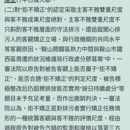
(二)對“拒不矯正”的認定采取主客不雅雙重尺度
與客不雅成果尺度絕對，主客不雅雙重尺度不
只斟酌客不雅層面的守法排污，還追蹤關心排
污人的客觀矯正立場、與行政機關的共同水平
等客觀原因。“鞍山開闢區熱力中間與鞍山市鐵
西區周遭的狀況維護局行政處分膠葛案”中，一
審法院以原告對被告客觀上能否屬于“拒不矯
正”、能否合適“拒不矯正”的判定尺度、被告積
極整改后仍超標排放能否實用“按日持續處分”等
題目未予充足考量，而作出撤銷判決。一審法
院以為，拒不矯正是對排污者實行矯正任務情
形的一種統籌客觀與客不雅的評價尺度，經由
過程原告對被告汽鍋的監測和復檢以落第三方