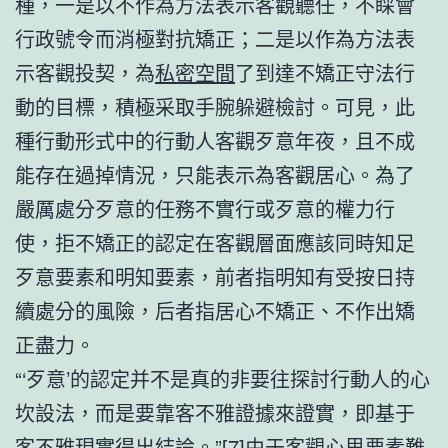
種，一是以不作為方法表示客觀聽任，不睬會
行政號令而消極對抗矯正；二是以作為方法表
示客觀投契，為
私密空間
了到達不矯正守法行
動的目標，積極采取手腕躲避檢討。可見，此
種行動形式中的行動人客觀歹意年夜，且不成
能存在過掉情況，只能表示為客觀居心。為了
嚴厲處分歹意的任務不實行或歹意的權力行
使，拒不矯正的認定在客觀層面應該同時知足
歹意要素和明知要素，前者指明知有受按日持
續處分的風險，后者指居心不矯正、不作出矯
正盡力。
“‘歹意’的認定并不是真的非要往探討行動人的心
坎設法，而是要靠客不雅證據來證實，即基于
客不雅現實得出結論。”[7]由于客觀心思要素難