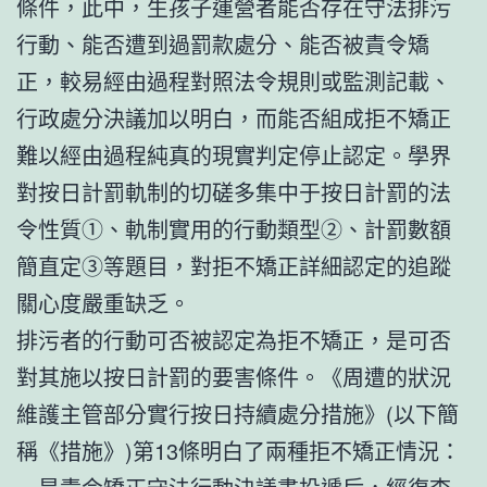
條件，此中，生孩子運營者能否存在守法排污
行動、能否遭到過罰款處分、能否被責令矯
正，較易經由過程對照法令規則或監測記載、
行政處分決議加以明白，而能否組成拒不矯正
難以經由過程純真的現實判定停止認定。學界
對按日計罰軌制的切磋多集中于按日計罰的法
令性質①、軌制實用的行動類型②、計罰數額
簡直定③等題目，對拒不矯正詳細認定的追蹤
關心度嚴重缺乏。
排污者的行動可否被認定為拒不矯正，是可否
對其施以按日計罰的要害條件。《周遭的狀況
維護主管部分實行按日持續處分措施》(以下簡
稱《措施》)第13條明白了兩種拒不矯正情況：