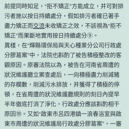
前提同時知足，“拒不矯正”方能成立，并可對排
污者施以按日持續處分，假如排污者確已著手
盡力矯正而
交流
未收矯正之效，不該視為“拒不
矯正”而果斷地實用按日持續處分⑨。
異樣，在“輝縣環保局與天心種業分公司行政處
分膠葛案”中，法院也斟酌了被告積極整改的客
觀原因。原審法院以為，被告在河南省周遭的
狀況維護廳立案查處后，一向積極盡力削減豬
的存欄數，削減污水排放，并獲得了積極的停
頓，在省周遭的狀況維護廳規則的刻日內提早
半年徹底打消了淨化，行政處分應該斟酌相干
原因⑩。又如“啟東市呂四港鎮一浪春浴室與啟
東市周遭的狀況維護局行政處分膠葛案”，一審