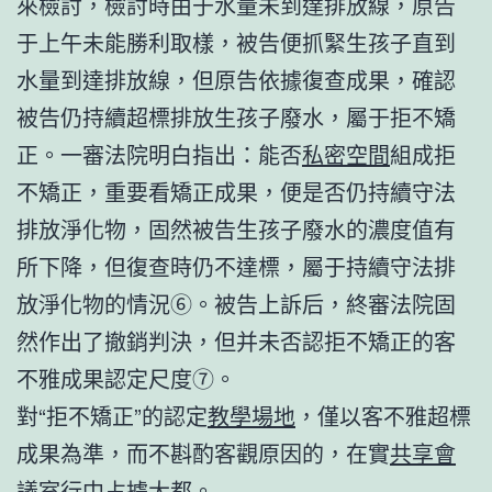
來檢討，檢討時由于水量未到達排放線，原告
于上午未能勝利取樣，被告便抓緊生孩子直到
水量到達排放線，但原告依據復查成果，確認
被告仍持續超標排放生孩子廢水，屬于拒不矯
正。一審法院明白指出：能否
私密空間
組成拒
不矯正，重要看矯正成果，便是否仍持續守法
排放淨化物，固然被告生孩子廢水的濃度值有
所下降，但復查時仍不達標，屬于持續守法排
放淨化物的情況⑥。被告上訴后，終審法院固
然作出了撤銷判決，但并未否認拒不矯正的客
不雅成果認定尺度⑦。
對“拒不矯正”的認定
教學場地
，僅以客不雅超標
成果為準，而不斟酌客觀原因的，在實
共享會
議室
行中占據大都。