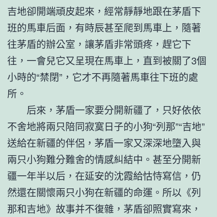
吉地卻開端頑皮起來，經常靜靜地跟在茅盾下
班的馬車后面，有時辰甚至爬到馬車上，隨著
往茅盾的辦公室，讓茅盾非常頭疼，趕它下
往，一會兒它又呈現在馬車上，直到被關了3個
小時的“禁閉”，它才不再隨著馬車往下班的處
所。
后來，茅盾一家要分開新疆了，只好依依
不舍地將兩只陪同寂寞日子的小狗“列那”“吉地”
送給在新疆的伴侶，茅盾一家又深深地墮入與
兩只小狗難分難舍的情感糾結中。甚至分開新
疆一年半以后，在延安的沈霞給怙恃寫信，仍
然還在關懷兩只小狗在新疆的命運。所以《列
那和吉地》故事并不復雜，茅盾卻照實寫來，