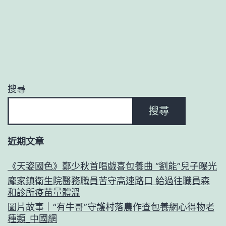
搜尋
搜尋
近期文章
《天姿國色》鄭少秋首唱戲喜包養曲 “劉能”兒子曝光
龐家鎮衛生院醫務職員苦守高速路口 給過往職員森
和診所疫苗量體溫
圖片故事｜“有牛哥”守護村落農作查包養網心得物老
種類_中國網