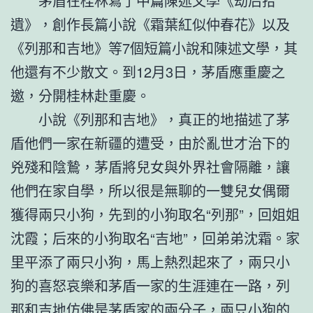
茅盾在桂林寫了中篇陳述文學《劫后拾
遺》，創作長篇小說《霜葉紅似仲春花》以及
《列那和吉地》等7個短篇小說和陳述文學，其
他還有不少散文。到12月3日，茅盾應重慶之
邀，分開桂林赴重慶。
小說《列那和吉地》，真正的地描述了茅
盾他們一家在新疆的遭受，由於亂世才治下的
兇殘和陰鷙，茅盾將兒女與外界社會隔離，讓
他們在家自學，所以很是無聊的一雙兒女偶爾
獲得兩只小狗，先到的小狗取名“列那”，回姐姐
沈霞；后來的小狗取名“吉地”，回弟弟沈霜。家
里平添了兩只小狗，馬上熱烈起來了，兩只小
狗的喜怒哀樂和茅盾一家的生涯連在一路，列
那和吉地仿佛是茅盾家的兩分子，兩只小狗的