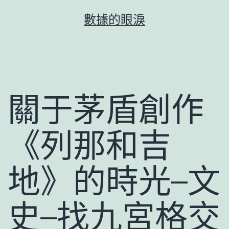
跳
數據的眼淚
至
主
要
內
容
關于茅盾創作
《列那和吉
地》的時光–文
史–找九宮格交