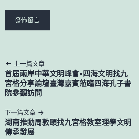
文
上一篇文章
首屆兩岸中華文明峰會•四海文明找九
章
宮格分享論壇臺灣嘉賓蒞臨四海孔子書
導
院參觀訪問
覽
下一篇文章
湖南推動周敦頤找九宮格教室理學文明
傳承發展