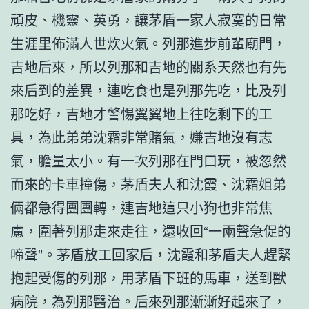
頑皮、機靈、英勇，讓茅盾一家人寂寞的日常
生涯里佈滿人世炊火氣。列那進步前輩廟門，
吉地后來，所以列那和吉地的關系天然也有先
來后到的差異，連吃食也是列那先吃，比及列
那吃好，吉地才警惕翼翼地上往吃剩下的工
具，為此弟弟沈霜非常賭氣，嫌吉地沒有志
氣，膽量太小。有一次列那在門口玩，被忽然
而來的卡車撞傷，茅盾夫人和沈霞、沈霜姐弟
倆都急得團團轉，連吉地這只小狗也非常焦
慮，圍著列那走來走往，還收回“一兩聲急促的
啼聲”。茅盾放工回家后，沈霞和茅盾夫人趕緊
抱起受傷的列那，用茅盾下班的馬車，送到獸
病院，為列那醫治。后來列那漸漸好起來了，