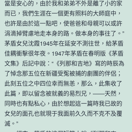
當是安心的，由於我和弟弟不外是離了小的家
而已，我們生涯在一個更有照料的大師庭中，
也許是由於這一點吧，使爸爸和母親可以或許
涓滴掉臂慮地走本身的路。做本身的事往了。”
茅盾女兒沈霞1945年在延安不測往世，給茅盾
佳耦衝擊很年夜。1947年茅盾在春明版《茅盾
文集》后記中說：“《列那和吉地》寫的時辰為
了悼念那五位在新疆受冤被捕的劇團的伴侶；
此刻五位之中四位幸而無恙，那么，此集收了
此篇，即以留念被就義的易烈兄，——天然，
同時也有點私心，由於想起這一篇時我已故的
女兒的面孔也就現于我面前久久而不克不及覆
滅。”