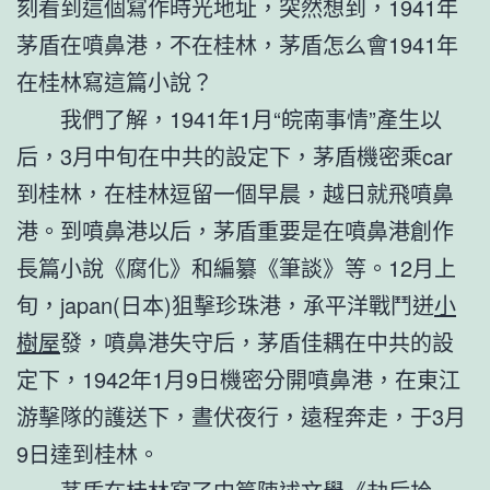
刻看到這個寫作時光地址，突然想到，1941年
茅盾在噴鼻港，不在桂林，茅盾怎么會1941年
在桂林寫這篇小說？
我們了解，1941年1月“皖南事情”產生以
后，3月中旬在中共的設定下，茅盾機密乘car
到桂林，在桂林逗留一個早晨，越日就飛噴鼻
港。到噴鼻港以后，茅盾重要是在噴鼻港創作
長篇小說《腐化》和編纂《筆談》等。12月上
旬，japan(日本)狙擊珍珠港，承平洋戰鬥迸
小
樹屋
發，噴鼻港失守后，茅盾佳耦在中共的設
定下，1942年1月9日機密分開噴鼻港，在東江
游擊隊的護送下，晝伏夜行，遠程奔走，于3月
9日達到桂林。