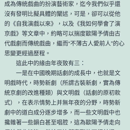
成為傳統戲曲的扮演藝術家，迄今我們似乎還
沒有發明比擬具體的闡述，可是，卻可以從他
的《自我演戲以來》，以及《我如何學會了演
京戲》等文章中，約略可以揣度歐陽予倩由古
代戲劇而傳統戲曲，繼而“不薄古人愛前人”的心
思變更經過歷程。
這此中的緣由年夜致有三：
一是在中國晚期話劇的成長中，也就是文
明戲時代，時勢新劇（所謂古裝新劇，實為傳
統京劇的改進種類）與文明戲（話劇的原初款
式），在表示情勢上并無年夜的分野，時勢新
劇中的道白成分逐步增多，而一些文明戲中也
攙雜著一些韻白甚至唱腔，這為歐陽予倩走向