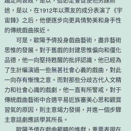
趨走向衰敗，是以，這必定會促使他另謀前
途，是以，在1912年以票友的成分表演了《宇
宙鋒》之后，他便逐步向更具情勢美和身手性
的傳統戲曲挨近。
可是，歐陽予倩投身戲曲藝術，盡非藝術
思惟的發展。對于舊戲的封建思惟偏向和僵化
品德，他一向堅持甦醒的批評認識，他已經為
了生計編演過一些無甚社會心義的戲曲，對此
一向存有慚愧之意。而對那些分歧古代人文精
力和社會心識的戲劇，他一直有所警戒，對于
傳統戲曲藝術中合適平易近族審美心思和觀賞
習氣的原因，則主意竭力發揚，并進一個步驟
主意話劇應該學其所長。
歐陽予倩在戲曲範疇的進獻，重要表現在