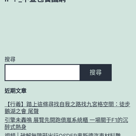
搜尋
搜尋
近期文章
【行義】踏上這條尋找自我之路找九宮格空間：徒步
鵝湖之會 尾聲
引擎未轟鳴 展覽先開跑億嵐系統櫃 一場關于F1的沉
醉式熱身
視頻 | 破解無障礙出行OSDER奧斯德汽車材料難