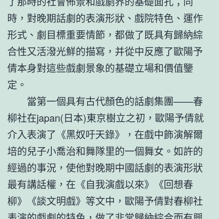
了那時的社會佈景和戲劇界的基礎面孔；同
時，對晚期話劇的表演形狀、戲院特色、運作
形式、劇目標重要情節，都做了既具有歸納綜
合性又活潑光鮮的描寫，并從中反應了歐陽予
倩本身對這些戲劇景象的基礎立場和價值鑒
定。
當第一個具有古代顏色的話劇集團——春
柳社在japan(日本)東京樹立之初，歐陽予倩就
介入表演了《黑奴吁天錄》，在戲中飾演解爾
培的兒子小喬治和舞隊里的一個舞女。如許的
經過的事況，使他對晚期中國話劇的表演形狀
最有講話權，在《自我演戲以來》《回想春
柳》《談文明戲》等文中，歐陽予倩對春柳社
表演的戲劇的特色，做了非常歸納綜合而有興