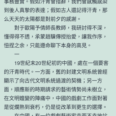
事務豐實。假如汗青會措辭，我們會感觸感染
到後人真摯的表達；假如古人還記得汗青，那
么天天的太陽都是對前夕的感謝。
對于歐陽予倩師長教師，我研討得不深，
懂得得不透，承蒙趙驥傳授抬愛，讓我作序，
忸捏之余，只能遵命聊下本身的高見。
一
19世紀末20世紀初的中國，處在一個要害
的汗青時代。一方面，舊的封建文明系統曾經
顯示了向古代文明系統過渡的契機；另一方
面，順應新的時期請求的藝術情勢尚未樹立，
在文明嬗變的陣痛中，中國的戲劇工作面對著
是從爛熟到衰朽，仍是從改革到更生的選擇。
在中國，有一位戲劇藝術家幸而不幸地站