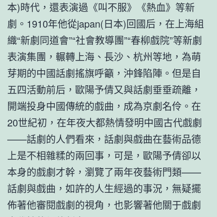
本)時代，還表演過《叫不服》《熱血》等新
劇。1910年他從japan(日本)回國后，在上海組
織“新劇同道會”“社會教導團”“春柳戲院”等新劇
表演集團，輾轉上海、長沙、杭州等地，為萌
芽期的中國話劇搖旗呼籲，沖鋒陷陣。但是自
五四活動前后，歐陽予倩又與話劇垂垂疏離，
開端投身中國傳統的戲曲，成為京劇名伶。在
20世紀初，在年夜大都熱情發明中國古代戲劇
——話劇的人們看來，話劇與戲曲在藝術品德
上是不相雜糅的兩回事，可是，歐陽予倩卻以
本身的戲劇才幹，瀏覽了兩年夜藝術門類——
話劇與戲曲，如許的人生經過的事況，無疑擺
佈著他審閱戲劇的視角，也影響著他關于戲劇