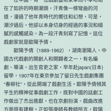
在了如許的時期潮頭，汗青像一條彎曲的河
道，漫過了他年青時代的嚮往和幻想，可是，
潮汐過后，他卻以本身切身的經過的事況和細
膩的感觸感染，為一段汗青刻寫了記憶。這位
戲劇家就是歐陽予倩。
歐陽予倩（1889-1962），湖南瀏陽人，中
國古代戲劇的開創人和開闢者之一，有名編
劇、導演，出生官吏之家，早年赴japan(日本)
留學，1907年在東京參加了留日先生戲劇集團
“春柳社”，從此開端了戲劇生活。歐陽予倩傾其
平生的精神從事戲劇工作，既對中國的話劇工
作做出了杰出進獻，也在京劇扮演、戲曲改進
方面很有建樹。正如張庚師長教師所言，歐陽