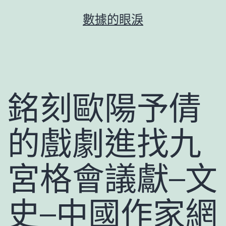
跳
數據的眼淚
至
主
要
內
容
銘刻歐陽予倩
的戲劇進找九
宮格會議獻–文
史–中國作家網