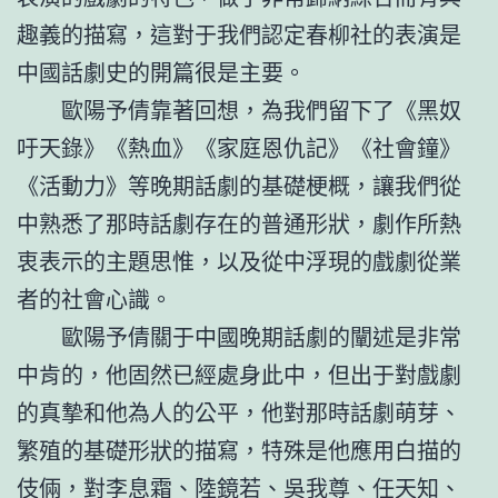
趣義的描寫，這對于我們認定春柳社的表演是
中國話劇史的開篇很是主要。
歐陽予倩靠著回想，為我們留下了《黑奴
吁天錄》《熱血》《家庭恩仇記》《社會鐘》
《活動力》等晚期話劇的基礎梗概，讓我們從
中熟悉了那時話劇存在的普通形狀，劇作所熱
衷表示的主題思惟，以及從中浮現的戲劇從業
者的社會心識。
歐陽予倩關于中國晚期話劇的闡述是非常
中肯的，他固然已經處身此中，但出于對戲劇
的真摯和他為人的公平，他對那時話劇萌芽、
繁殖的基礎形狀的描寫，特殊是他應用白描的
伎倆，對李息霜、陸鏡若、吳我尊、任天知、