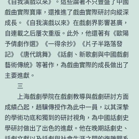
《自我演戲以來》。這些論著不只豐盛了中國
戲曲實際寶庫，還推進了戲曲實際研討向縱深
成長。《自我演戲以來》在戲劇界影響甚廣，
自連載之后屢次重版。此外，他還著有《歐陽
予倩劇作選》《一得余抄》《片子半路落發
記》《唐代跳舞》《話劇、新歌劇與中國戲劇
藝術傳統》等著作，為戲曲實際的成長做出了
主要進獻。
三
上海戲劇學院在戲劇教導與戲劇研討方面
成績凸起，趙驥傳授作為此中一員，以其深摯
的學術功底和獨到的研討視角，為中國話劇史
學研討做出了出色的進獻。他在晚期話劇史、
話劇文獻以及話劇與社會生涯之間的復雜關系