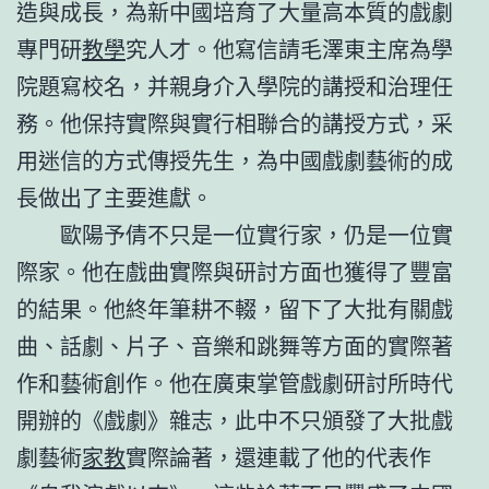
造與成長，為新中國培育了大量高本質的戲劇
專門研
教學
究人才。他寫信請毛澤東主席為學
院題寫校名，并親身介入學院的講授和治理任
務。他保持實際與實行相聯合的講授方式，采
用迷信的方式傳授先生，為中國戲劇藝術的成
長做出了主要進獻。
歐陽予倩不只是一位實行家，仍是一位實
際家。他在戲曲實際與研討方面也獲得了豐富
的結果。他終年筆耕不輟，留下了大批有關戲
曲、話劇、片子、音樂和跳舞等方面的實際著
作和藝術創作。他在廣東掌管戲劇研討所時代
開辦的《戲劇》雜志，此中不只頒發了大批戲
劇藝術
家教
實際論著，還連載了他的代表作