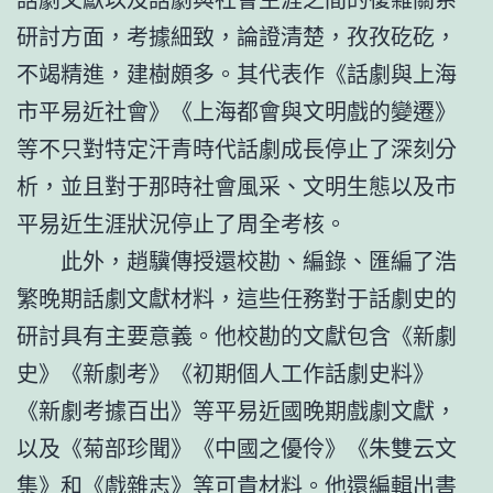
研討方面，考據細致，論證清楚，孜孜矻矻，
不竭精進，建樹頗多。其代表作《話劇與上海
市平易近社會》《上海都會與文明戲的變遷》
等不只對特定汗青時代話劇成長停止了深刻分
析，並且對于那時社會風采、文明生態以及市
平易近生涯狀況停止了周全考核。
此外，趙驥傳授還校勘、編錄、匯編了浩
繁晚期話劇文獻材料，這些任務對于話劇史的
研討具有主要意義。他校勘的文獻包含《新劇
史》《新劇考》《初期個人工作話劇史料》
《新劇考據百出》等平易近國晚期戲劇文獻，
以及《菊部珍聞》《中國之優伶》《朱雙云文
集》和《戲雜志》等可貴材料。他還編輯出書