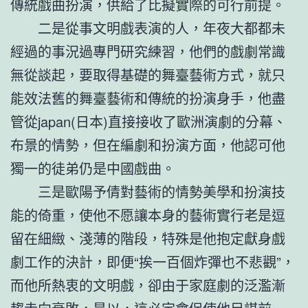
傳統戲曲扮演，供給了比擬實際的可行前提。
二是從事文明戲表演的人，年夜大都都未
經過的事況過專門研究練習，他們的戲劇常識
無從談起，要取得基礎的舞臺藝術方式，就只
能效法舊的舞臺藝術和傳統的扮演身手，他盡
管從japan(日本)直接接收了歐洲演劇的分幕、
布景的情勢，但在編劇和扮演方面，他認可他
獨一的徒弟仍是中國戲曲。
三是歐陽予倩對藝術的情勢美學和扮演技
能的倚重，使他不愿讓本身的藝術實行老是逗
留在細緻、淺薄的階段，特殊是他抱定獻身戲
劇工作的決計，即便“挨一百個炸彈也不悲觀”，
而他所熱衷的文明戲，卻由于家庭劇的泛濫漸