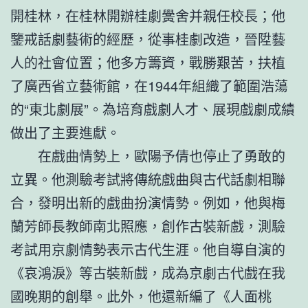
開桂林，在桂林開辦桂劇黌舍并親任校長；他
鑒戒話劇藝術的經歷，從事桂劇改造，晉陞藝
人的社會位置；他多方籌資，戰勝艱苦，扶植
了廣西省立藝術館，在1944年組織了範圍浩蕩
的“東北劇展”。為培育戲劇人才、展現戲劇成績
做出了主要進獻。
在戲曲情勢上，歐陽予倩也停止了勇敢的
立異。他測驗考試將傳統戲曲與古代話劇相聯
合，發明出新的戲曲扮演情勢。例如，他與梅
蘭芳師長教師南北照應，創作古裝新戲，測驗
考試用京劇情勢表示古代生涯。他自導自演的
《哀鴻淚》等古裝新戲，成為京劇古代戲在我
國晚期的創舉。此外，他還新編了《人面桃