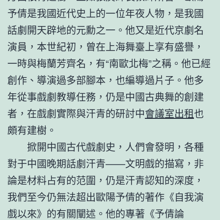
予倩是我國近代史上的一位年夜人物，是我國
話劇開天辟地的元勳之一。他又是近代京劇名
演員，本世紀初，曾在上海舞臺上享有盛譽，
一時與梅蘭芳齊名，有“南歐北梅”之稱。他已經
創作、導演過多部腳本，也編導過片子。他多
年從事戲劇教導任務，仍是中國古典舞的創建
者，在戲劇實際與汗青的研討中
會議室出租
也
頗有建樹。
掀開中國古代戲劇史，人們會發明，各種
對于中國晚期話劇汗青——文明戲的描寫，非
論是材料占有的范圍，仍是汗青認知的深度，
我們至今仍無法超出歐陽予倩的著作《自我演
戲以來》的有關闡述。他的專著《予倩論