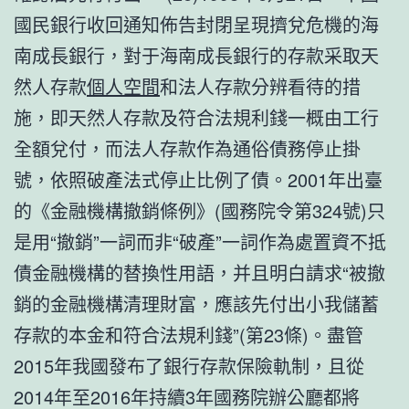
國民銀行收回通知佈告封閉呈現擠兌危機的海
南成長銀行，對于海南成長銀行的存款采取天
然人存款
個人空間
和法人存款分辨看待的措
施，即天然人存款及符合法規利錢一概由工行
全額兌付，而法人存款作為通俗債務停止掛
號，依照破產法式停止比例了債。2001年出臺
的《金融機構撤銷條例》(國務院令第324號)只
是用“撤銷”一詞而非“破產”一詞作為處置資不抵
債金融機構的替換性用語，并且明白請求“被撤
銷的金融機構清理財富，應該先付出小我儲蓄
存款的本金和符合法規利錢”(第23條)。盡管
2015年我國發布了銀行存款保險軌制，且從
2014年至2016年持續3年國務院辦公廳都將