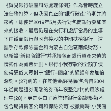
《貿易銀行破產風險處理條例》作為昔時度立
法任務打算，但我國真正的“銀行破產”時期并將
來臨，即使是2019年5月央行對包商銀行突如其
來的接收，最后仍是在央行和處所當局的主導
下由徽商銀行與國有控股的中國扶植銀行一道
攜手存款保險基金和內蒙古自治區兩級財務，
以新設“新包商銀行”并承接包商銀行資產欠債的
情勢作為處置計劃。銀行小我存款的全額了債
使得通俗大眾對于“銀行=國度”的過錯印象加倍
深刻。(27)別的，在其他金融機構(包含自2004
年從南邊證券開端的券商年夜整治中)的風險處
理中(28)，更是明白了這些非銀行金融機構(不
包含期貨掮客公司和保險公司)被撤銷時“小我儲