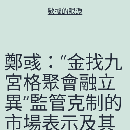
跳
數據的眼淚
至
主
要
內
容
鄭彧：“金找九
宮格聚會融立
異”監管克制的
市場表示及其