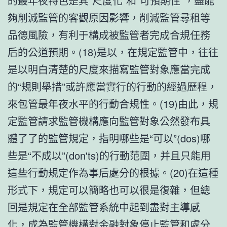
的最年夜特色是其“尺度化”和“可預期性”，盡能
夠削減監管的客觀原因影響，削減監管尋租等
品德風險，有利于構成被監管者完成合規任務
后的公道預期。(18)是以，在規定監管中，往往
是以明白清楚的尺度來描寫監管對象應當完成
的“規則舉措”或許應當實行的行動的經過歷程，
來包管最年夜水平的行動合規性。(19)由此，規
定監管請求監管機構應向監管對象公然發布具
體了了的監管規定，指明哪些是“可以”(dos)哪
些是“不成以”(don'ts)的行動范圍，并且只能用
這些行動規定作為事后處分的根據。(20)在這種
形式下，規定可以簡略也可以很是復雜，但總
回是規定在全部監管系統中起到盡對主導感
化，成為監管機構對金融對象停止監管和處分