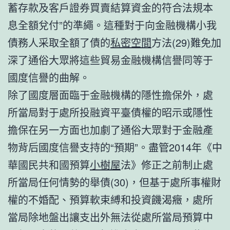
蓄存款及客戶證券買賣結算資金的符合法規本
息全額兌付”的準繩。這種對于向金融機構小我
債務人采取全額了債的
私密空間
方法(29)難免加
深了通俗大眾將這些貿易金融機構信譽同等于
國度信譽的曲解。
除了國度層面臨于金融機構的隱性擔保外，處
所當局對于處所投融資平臺債權的昭示或隱性
擔保在另一方面也加劇了通俗大眾對于金融產
物背后國度信譽支持的“預期”。盡管2014年《中
華國民共和國預算
小樹屋
法》修正之前制止處
所當局任何情勢的舉債(30)，但基于處所事權財
權的不婚配、預算軟束縛和投資饑渴癥，處所
當局除地盤出讓支出外無法從處所當局預算中