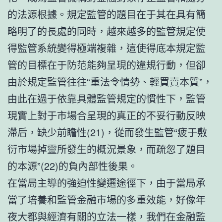
的法源根據。規定監管的題目在于其在具有簡
略明了的長處的同時，越來越多的監管規定使
得監管系統變得極端複雜，這使得底本規定監
管的目標在于防范能夠呈現的違規行動，但卻
由於規定監管往往“重法令情勢、輕買賣本質”，
由此在過于依靠具體監管規定的慣性下，監管
現實上對于市場合呈現的真正的不妥行動反映
滯后，缺少前瞻性(21)，從而發生監管“疲于敷
衍市場掉靈所發生的概況景象，而疏忽了題目
的本源”(22)的負內部性後果。
在當局主導的強迫性變遷途徑下，由于當局承
當了培養和監管金融市場的多重效能，好像年
夜大都與經濟有關的立法一樣，我們在金融監