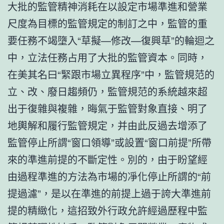
大批的監管精神消耗在以設定市場準進和營業
尺度為目標的監管規定的制訂之中，監管的重
要任務不竭墮入“草擬—修改—復興草”的輪迴之
中，立法任務占用了大批的監管資本。同時，
在美其名曰“緊跟市場立異程序”中，監管規范的
立、改、廢日趨頻仍，監管規范的系統越來超
出于復雜與複雜，晦氣于監管對象直接、明了
地輿解和履行監管規定，并由此反過去增添了
監管停止所謂“窗口領導”或設置“窗口前提”所帶
來的準進前提的不斷定性。別的，由于盼望經
由過程準進的方法為市場的凈化停止所謂的“前
提過濾”，是以在準進的前提上過于誇大準進前
提的精緻化，這招致外行政允許經過歷程中監