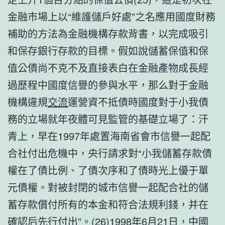
金融市場上以“維護儲戶好處”之名應用國度財務
補助的方法為金融機構存款背書，以完成吸引
和保存銀行存款的目標。假如說儲蓄保值和保
值公債尚不克不及直接表白在金融產物成長經
過歷程中國度信譽的參與水平，那么對于金融
機構違規
交流
運營資不抵債時國度對于小我債
務的立場就年夜體可見監管的基礎立場了：汗
青上，早在1997年處置海南省會市信譽一起配
合社付出危機中，央行請求對“小我儲蓄存款債
權在了債比例、了債次序和了債時光上優于單
元債權。對被封閉的城市信譽一起配合社的儲
蓄存款償付所有的本金和符合法規利錢，并在
確認后先行付出”。(26)1998年6月21日，中國