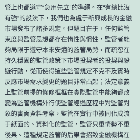
管上也都遵守“急用先立”的準繩。在“有總比沒
有強”的設法下，我們也為處于新興成長的金融
市場發布了諸多規定。但題目在于，任何監管
束度與監管思想都存在惰性與慣性，監管者能
夠局限于遵守本來安適的監管局勢，而疏忽在
持久穩固的監管政策下市場投契者的投契與躲
避行動，從而使得這些監管規定不克不及實時
反應市場需求變更的題目非常凸起；法定意義
上監管前提的條條框框在實際監管中能夠都改
變為監管機構外行使監管經過歷程中對監管對
象的書面資料考察，監管在實行中被同化成流
于紙面的、資料化的監管，監管只重情勢不重
後果。這種規定監管的后果會招致金融機構在