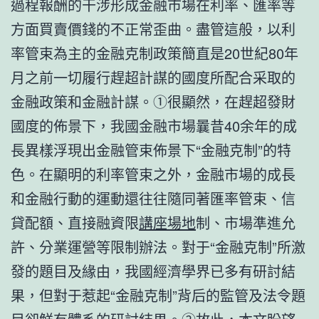
過程報酬的干涉形成金融市場在利率、匯率等
方面買賣價錢的不正常歪曲。盡管這般，以利
率管束為主的金融克制政策簡直是20世紀80年
月之前一切履行趕超計謀的國度所配合采取的
金融政策和金融計謀。①很顯然，在趕超發財
國度的佈景下，我國金融市場曩昔40余年的成
長異樣浮現出金融管束佈景下“金融克制”的特
色。在顯明的利率管束之外，金融市場的成長
和金融行動的運動還往往隨同著匯率管束、信
貸配額、直接融資限
講座場地
制、市場準進允
許、分業運營等限制辦法。對于“金融克制”所激
發的題目及緣由，我國經濟學界已多有研討結
果，但對于惹起“金融克制”背后的監管及法令題