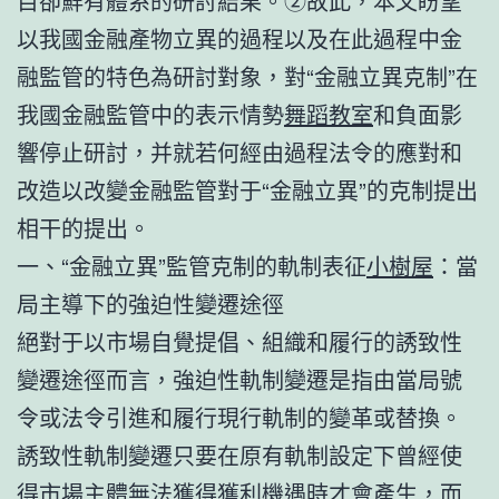
目卻鮮有體系的研討結果。②故此，本文盼望
以我國金融產物立異的過程以及在此過程中金
融監管的特色為研討對象，對“金融立異克制”在
我國金融監管中的表示情勢
舞蹈教室
和負面影
響停止研討，并就若何經由過程法令的應對和
改造以改變金融監管對于“金融立異”的克制提出
相干的提出。
一、“金融立異”監管克制的軌制表征
小樹屋
：當
局主導下的強迫性變遷途徑
絕對于以市場自覺提倡、組織和履行的誘致性
變遷途徑而言，強迫性軌制變遷是指由當局號
令或法令引進和履行現行軌制的變革或替換。
誘致性軌制變遷只要在原有軌制設定下曾經使
得市場主體無法獲得獲利機遇時才會產生，而