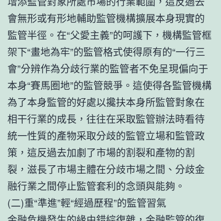
增添監管對象所處市場的行業範圍，這反過去
會無形或有形地輔助監管機構擴展本身現實的
監管半徑。在“父愛主義”的呵護下，機構監管框
架下“畫地為牢”的監管格式使得原有的“一行三
會”分辨作為分歧行業的監管者不免呈現偏向于
本身“賽馬圈地”的監管競爭。這使得各監管機構
為了本身監管的好處以攙扶本身所監管對象在
相干行業的成長，往往在采取監管辦法時看待
統一性質的產物采取分歧的監管立場和監管政
策，這反過去加劇了市場的割裂和產物的割
裂，滋長了市場主體在分歧市場之間、分歧金
融行業之間停止監管套利的念頭與能夠。
(二)重“準進”輕“經過歷程”的監管習氣
金融危機發生的緣由錯綜復雜，金融監管的復