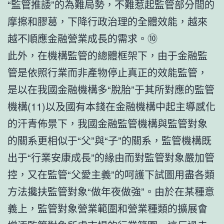
“監管推諉”的為難局勢，不難惹起監管部分間的
摩擦和膠葛，下降行政治理的全體效能，越來
越不順應金融營業成長的需求。⑩
此外，在機構監管的總體框架下，由于金融監
管是依照行業而非產物停止真正的效能監管，
是以在我國金融機構多“脫胎”于其所對應的監管
機構(11)以及國有本錢在金融機構中起主導感化
的汗青佈景下，我國金融監管機構與監管對象
的關系更相似于“父”與“子”的關系，監管機構既
出于“行業安康成長”的緣由而對監管對象嚴加管
控，又在監管“父愛主義”的呵護下試圖用盡各類
方法攙扶監管對象“做年夜做強”。由於在某種意
義上，監管對象營業範圍和營業種類的擴展會