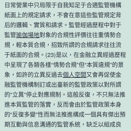
日常營業中只局限于自我知足于合適監管機構
紙面上的規定請求，不會在意這些監管規定背
后的邏輯、實質和請求。監管經過歷程中對于
監管
瑜伽場地
對象的合規性評價往往重情勢合
規，輕本質合規，招致所謂的合規請求往往流
于紙面的合規。(23)是以，在金融立異經過歷程
中呈現了各類各樣“情勢合規”但“本質違規”的景
象，如許的立異反過去
個人空間
又會再促使金
融監管機構制訂或出臺新的監管政策以對所謂
的“立異”停止對應規制。這般反復，不只無法推
進本質監管的落實，反而會由於監管政策本身
的“反復多變”性而無法推進構成一個具有傑出預
期互動與信息溝通的監管系統，缺乏以組成良