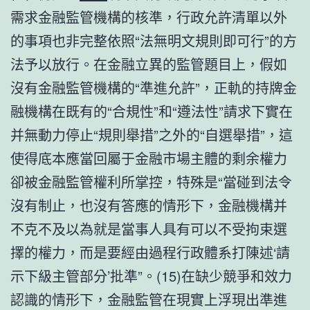
需求金融監管機構的核準，行政允許清單以外
的事項也非完整依照“法無明文規則即可行”的方
法予以放行。在金融立異的監管題目上，假如
沒有金融監管機構的“準進允許”，正軌的持牌金
融機構在既有的“合規性”和“遵法性”請求下實在
并無動力停止“規則舉措”之外的“自選舉措”，這
使得底本應當回屬于金融市場主體的剩余權力
卻被金融監管權利所掌控，特殊是“當碰到法令
沒有制止，也沒有答應的情形下，金融機構并
不克不及以為就是當事人具有可以不受拘束選
擇的權力，而是要經由過程行政體系打陳述‘請
示下級主管部分’批準”。(15)在缺少競爭和效力
認識的情形下，金融監管在現實上浮現出準進