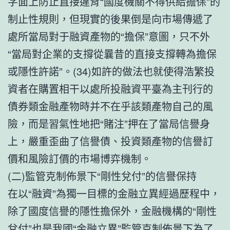
字面上防止直接違背“國度機關不得供給擔保”的
制止性規則，但現實的後果倒是向市場傳遞了
處所當局對于融資產物的“擔保”意圖，只不外
“當局對企業的支撐從曩昔的直接支撐轉為擔保
或隱性許諾”。(34)如許的做法也就使得浩繁投
資者在購置相干以處所投融資平臺為主刊行的
債券類金融產物時并不在乎該類產物自己的風
險，而是習氣性地把“賭注”押在了當局信譽身
上，嚴重歪曲了信譽債、投資類產物的信譽訂
價和風險訂價的市場博弈機制。
(二)監管克制佈景下“剛性兌付”的信譽保持
在以“融資”為獨一目標的金融立異經過歷程中，
除了國度信譽的隱性擔保外，金融機構的“剛性
兌付”也是我國“金融立異”監管克制佈景下為了