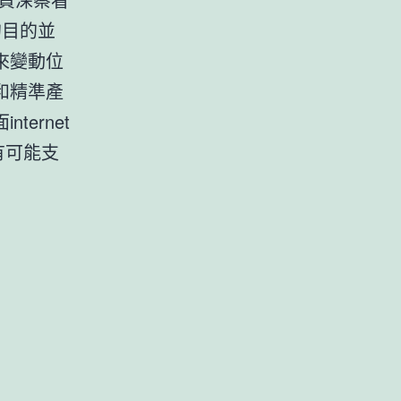
的目的並
來變動位
和精準產
ternet
有可能支