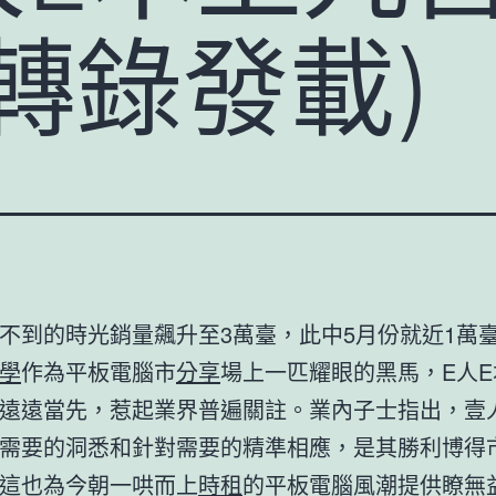
轉錄發載)
不到的時光銷量飆升至3萬臺，此中5月份就近1萬
學
作為平板電腦市
分享
場上一匹耀眼的黑馬，E人
遠遠當先，惹起業界普遍關註。業內子士指出，壹
需要的洞悉和針對需要的精準相應，是其勝利博得
這也為今朝一哄而上
時租
的平板電腦風潮提供瞭無