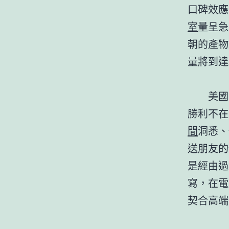
口碑效應
室
量呈急
朝的產物
量將到達
美國哥
勝利不在
間
洞悉、
送朋友的
是經由過
寫，在電
契合高端