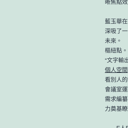
晰焦點效
藍玉華在
深吸了一
未來。
樞紐點。
“文字輸
個人空間
看別人的
會議室運
需求編纂
力奠基瞭
E人E