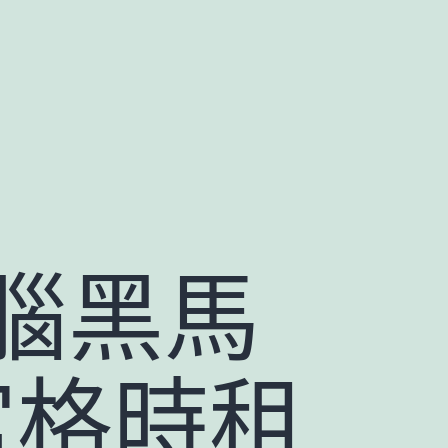
腦黑馬
宮格時租