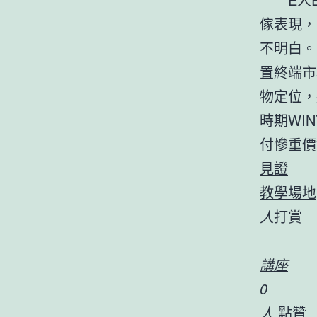
傢表現，
不明白。
置終端市
物定位，
時期WI
付慘重價
見證
教學場地
人
打賞
講座
0
人
點贊