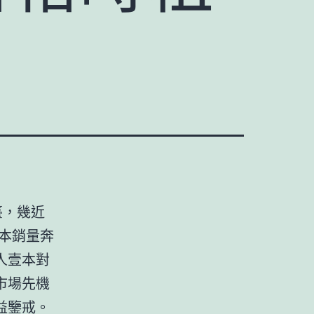
臺，幾近
E本銷量奔
人壹本對
市場先機
益鑒戒。