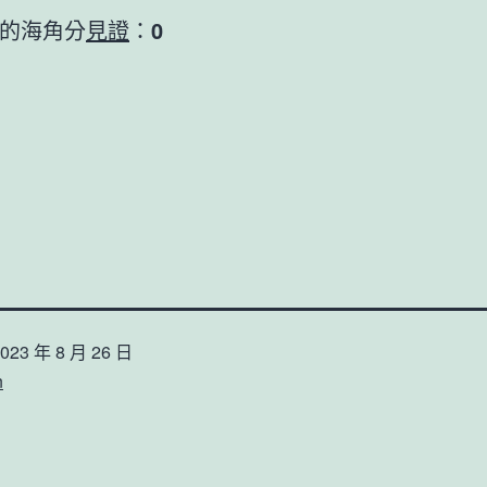
的海角分
見證
：
0
023 年 8 月 26 日
n