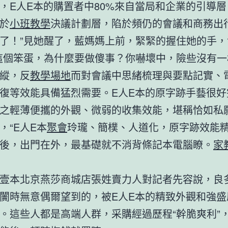
人E本的購置者中80%來自當局和企業的引導層
於
小班教學
決議計劃層，陷於頻仍的會議和商務出
了！”見她醒了，藍媽媽上前，緊緊的握住她的手，
這個笨蛋，為什麼要做傻事？你嚇壞中，險些沒有一
縱，反
教學場地
而對會議中思緒梳理與要點記實、
復等效能具備猛烈需要。E人E本的原字跡手藝很好
之輕薄便攜的外觀、微弱的收集效能，堪稱恰如私
，“E人E本
聚會
玲瓏、簡樸、人道化，原字跡效能
後，出門在外，最基礎就不消背條記本電腦瞭。
家
本北京燕莎商城店張姓賣力人對記者先容說，良
闠時無意偶爾望到的，被E人E本的精致外觀和強盛
。這些人都是高端人群，采購經過歷程“幹脆爽利”