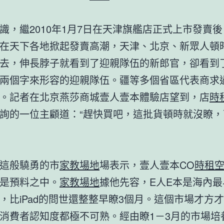
繼2010年1月7日在天津旗艦店正式上市發賣後
在天下各地掀起發賣高潮，天津、北京、新眾人頓
去，伸長脖子就看到了迎親隊伍的新郎官，卻看到
兩個字來形容的迎親隊伍。疆等多個省區代表商求
。記者在北京燕莎商城壹人壹本體驗店望到，店
時
詢的一位主顧道：“趕快買吧，這批貨頓時就沒瞭，
。
般驍勇的市
家教場地
場表示，壹人壹本CO
時租
是預料之中。
家教場地
據他先容，E人E本是海內
，比iPad的問世還整整早瞭3個月。這個市場才方
消費者認知度都極不可熟。經由瞭1－3月的市場培