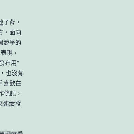
地
了背，
方，面向
場競爭的
時表現，
發布用”
，也沒有
戶喜歡在
作條記，
來連續發
資深察看