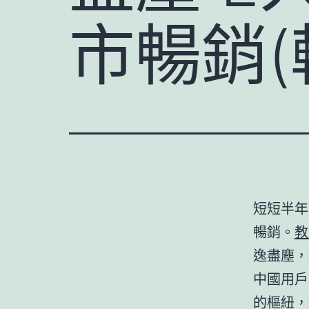
市暢銷(
短短半年
暢銷。
教
逸盡塵，
中國用戶
的樞紐，