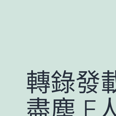
跳
至
主
要
內
容
轉錄發
盡塵 E