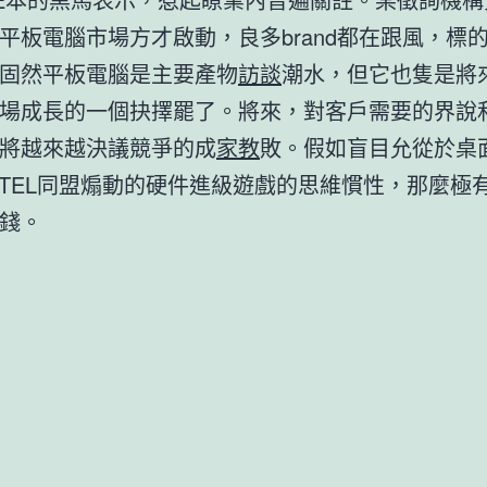
平板電腦市場方才啟動，良多brand都在跟風，標
固然平板電腦是主要產物
訪談
潮水，但它也隻是將
場成長的一個抉擇罷了。將來，對客戶需要的界說
將越來越決議競爭的成
家教
敗。假如盲目允從於桌面in
NTEL同盟煽動的硬件進級遊戲的思維慣性，那麼極
錢。