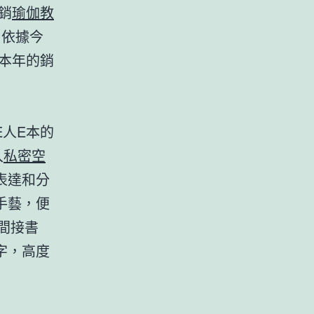
銷
瑜伽教
。依據今
本年的銷
人E本的
入
私密空
表達和分
手藝，便
間接書
字，高度