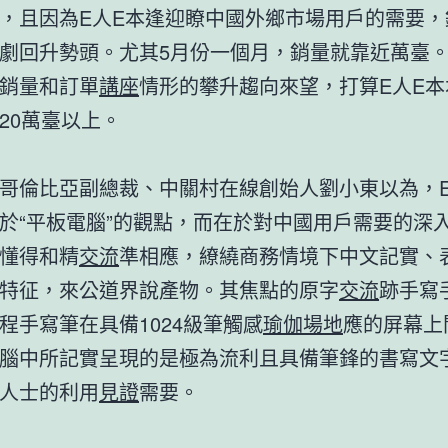
，且因為E人E本逢迎瞭中國外鄉市場用戶的需要，
劇回升勢頭。尤其5月份一個月，銷量就靠近萬臺
銷量和訂單
講座
情形的攀升趨向來望，打算E人E本
20萬臺以上。
倫比亞副總裁、中關村在線創始人劉小東以為，E
於“平板電腦”的觀點，而在於對中國用戶需要的深
懂得和精
交流
準相應，繚繞商務情境下中文記實、
特征，來公道界說產物。其焦點的原字
交流
跡手寫
程手寫筆在具備1024級筆觸感
瑜伽場地
應的屏幕上
腦中所記實呈現的是極為流利且具備筆鋒的書寫文
人士的利用
見證
需要。