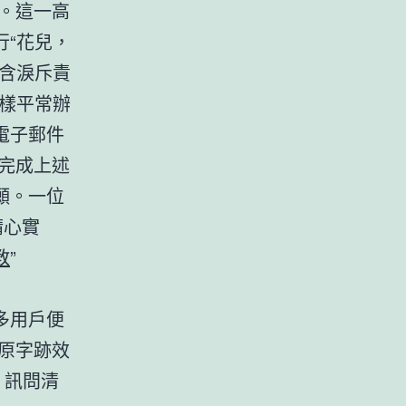
。這一高
行“花兒，
含淚斥責
樣平常辦
電子郵件
完成上述
願。一位
精心實
教
”
多用戶便
原字跡效
，訊問清