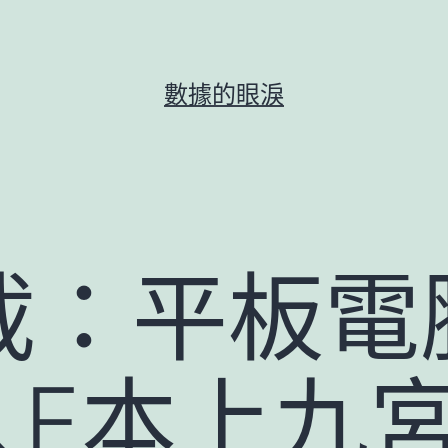
數據的眼淚
載：平板電
人E本上九