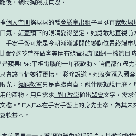
能後，頓時掏錢就買瞭。
搖
個人空間
搖晃晃的轎
會議室出租
子里挺直
家教場
口氣，紅蓋頭下的眼睛變得堅定，她勇敢地直視前
 手寫手藝可能是今朝漸漸鋪開的變動位置終端市
比爾?蓋茨曾在做客美國有線電視新聞網一檔節目
出是蘋果iPad平板電腦的一年夜軟肋。咱們都在盡力
只會讓事情變得更糟。”彩修說道。她沒有落入圈套
眼光，
舞蹈教室
只是盡職盡責，說什麼就說什麼。
用的產物，用戶需求
1對1教學
輸出
聚會
文字，需求
文檔。” E人E本在手寫手藝上的身先士卒，為其未
鬆軟基本。
本的黑馬表示，惹起瞭業內普遍關註。某徵詢機構