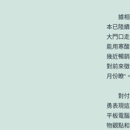
據相識，
本已陸續
大門口走
能用寒酸
幾近暢銷
對前來徵
月份瞭”
對付這
勇表現這
平板電腦
物觀點和