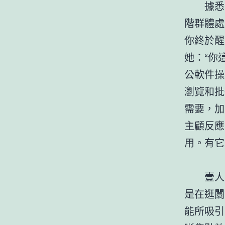
據悉，E
階群體處
你終於醒
她：“你
公軟件操
瀏覽和批
需要，加
主顧反應
用。有它
壹人壹
是在逛闤
能所吸引