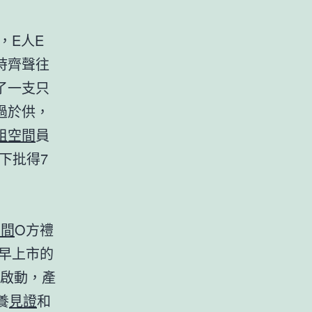
，E人E
時齊聲往
了一支只
過於供，
租空間
員
下批得7
空間
O方禮
最早上市的
才啟動，產
養
見證
和