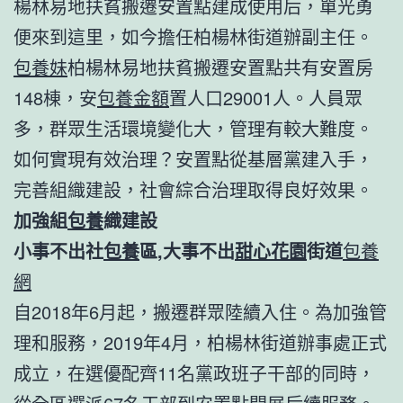
楊林易地扶貧搬遷安置點建成使用后，單光勇
便來到這里，如今擔任柏楊林街道辦副主任。
包養妹
柏楊林易地扶貧搬遷安置點共有安置房
148棟，安
包養金額
置人口29001人。人員眾
多，群眾生活環境變化大，管理有較大難度。
如何實現有效治理？安置點從基層黨建入手，
完善組織建設，社會綜合治理取得良好效果。
加強組
包養
織建設
小事不出社
包養
區,大事不出
甜心花園
街道
包養
網
自2018年6月起，搬遷群眾陸續入住。為加強管
理和服務，2019年4月，柏楊林街道辦事處正式
成立，在選優配齊11名黨政班子干部的同時，