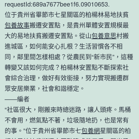
requestId:689a7677bee1f6.09010653.
位于貴州省畢節市七星關區的柏楊林易地扶貧
包養故事
搬遷安置點，是貴州單體安置規模最
大的易地扶貧搬遷安置點。從山
包養意思
村搬
進城區，如何能安心扎根？生活習慣各不相
同，鄰里間怎樣相處？從農民到“新市民”，這種
轉變又該如何完成？柏楊林安置點不斷探索社
會綜合治理，做好有效銜接，努力實現搬遷群
眾安居樂業，社會和諧穩定。
——編者
“社區很大，剛搬來時總迷路，讓人頭疼。馬桶
不會用，燃氣點不著，垃圾隨地扔，也是常有
的事。”位于貴州省畢節市七
包養網
星關區的柏