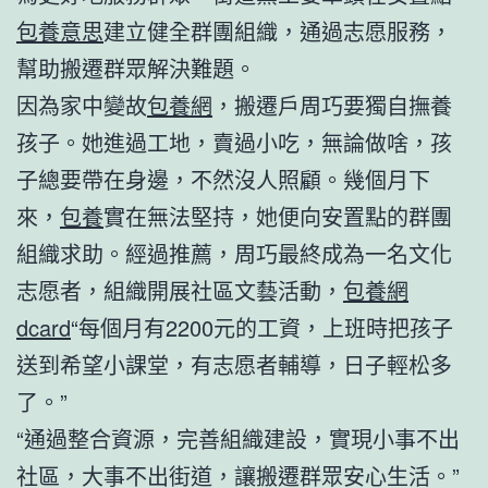
包養意思
建立健全群團組織，通過志愿服務，
幫助搬遷群眾解決難題。
因為家中變故
包養網
，搬遷戶周巧要獨自撫養
孩子。她進過工地，賣過小吃，無論做啥，孩
子總要帶在身邊，不然沒人照顧。幾個月下
來，
包養
實在無法堅持，她便向安置點的群團
組織求助。經過推薦，周巧最終成為一名文化
志愿者，組織開展社區文藝活動，
包養網
dcard
“每個月有2200元的工資，上班時把孩子
送到希望小課堂，有志愿者輔導，日子輕松多
了。”
“通過整合資源，完善組織建設，實現小事不出
社區，大事不出街道，讓搬遷群眾安心生活。”