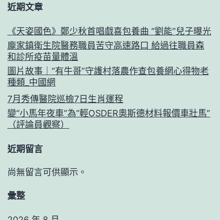
近期文章
《天姿國色》鄭少秋首唱戲喜包養曲 “劉能”兒子曝光
龐家鎮衛生院醫務職員苦守高速路口 給過往職員森
和診所疫苗量體溫
圖片故事｜“有牛哥”守護村落農作查包養網心得物老
種類_中國網
7月秀傳醫院巡檢7日生肖運程
變“小馬年夜車”為“輕OSDER奧斯德材料報價車壯馬”
（評論員觀察）
近期留言
尚無留言可供顯示。
彙整
2026 年 8 月