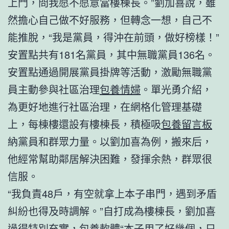
上門，問我愿不愿意當樓棟長。”劉加喜說，雖
然擔心自己做不好服務，但轉念一想，自己不
能推脫，“我是黨員，得沖在前頭，做好榜樣！”
安置點共有181名黨員，其中無職黨員136名。
安置點通過開展黨員掛牌等活動，激勵無職黨
員主動參與社區治理
包養情婦
。單光勇介紹，
為更好地進行社區治理，在網格化管理基礎
上，每棟樓還設有樓棟長，積極吸
包養留言板
納黨員和群眾力量。以劉加喜為例，搬來后，
他經常幫助鄰居解決困難，發揮余熱，群眾很
信服。
“我負責48戶，有空就拿上本子串門，遇到矛盾
糾紛也得及時調解。”自打成為樓棟長，劉加喜
過得特別充實，
包養軟體
“本子用了好幾個，只