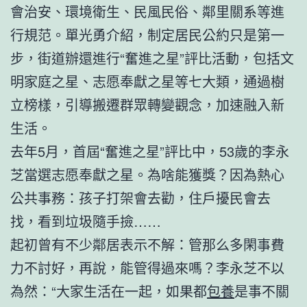
會治安、環境衛生、民風民俗、鄰里關系等進
行規范。單光勇介紹，制定居民公約只是第一
步，街道辦還進行“奮進之星”評比活動，包括文
明家庭之星、志愿奉獻之星等七大類，通過樹
立榜樣，引導搬遷群眾轉變觀念，加速融入新
生活。
去年5月，首屆“奮進之星”評比中，53歲的李永
芝當選志愿奉獻之星。為啥能獲獎？因為熱心
公共事務：孩子打架會去勸，住戶擾民會去
找，看到垃圾隨手撿……
起初曾有不少鄰居表示不解：管那么多閑事費
力不討好，再說，能管得過來嗎？李永芝不以
為然：“大家生活在一起，如果都
包養
是事不關