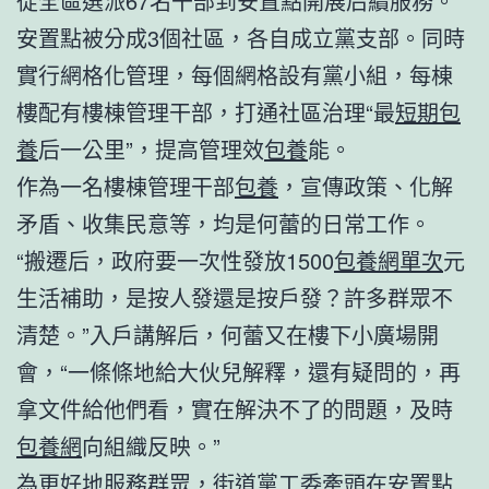
從全區選派67名干部到安置點開展后續服務。
安置點被分成3個社區，各自成立黨支部。同時
實行網格化管理，每個網格設有黨小組，每棟
樓配有樓棟管理干部，打通社區治理“最
短期包
養
后一公里”，提高管理效
包養
能。
作為一名樓棟管理干部
包養
，宣傳政策、化解
矛盾、收集民意等，均是何蕾的日常工作。
“搬遷后，政府要一次性發放1500
包養網單次
元
生活補助，是按人發還是按戶發？許多群眾不
清楚。”入戶講解后，何蕾又在樓下小廣場開
會，“一條條地給大伙兒解釋，還有疑問的，再
拿文件給他們看，實在解決不了的問題，及時
包養網
向組織反映。”
為更好地服務群眾，街道黨工委牽頭在安置點