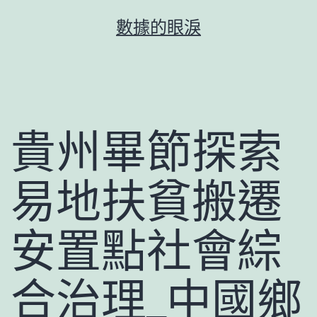
跳
數據的眼淚
至
主
要
內
容
貴州畢節探索
易地扶貧搬遷
安置點社會綜
合治理_中國鄉