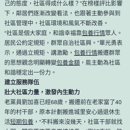
己的態度，社區得成什么樣？”在榜樣評比影響
下，鄰居們逐漸改變看法，也跟著主動參與到
社區管理中，社區環境和風氣不斷改善。
“社區是個大家庭，和諧幸福靠
包養行情
眾人。
居民公約定規矩，群眾自治社區興。”單光勇表
示，通過立規矩、講激勵，
包養行情
搬遷群眾
的思想觀念明顯轉變
包養金額
，能主動為社區
和諧穩定出一份力。
建立服務隊伍
壯大社區力量，激發內生動力
老黨員劉加喜已經68歲，搬遷前在老家當了40
年的村干部，原本計劃搬進城里安心過退休生
活
短期包養
，“不料搬來沒幾天，社區干部就找