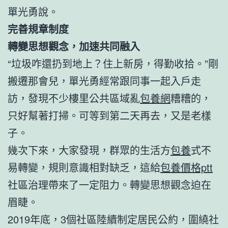
單光勇說。
完善規章制度
轉變思想觀念，加速共同融入
“垃圾咋還扔到地上？住上新房，得勤收拾。”剛
搬遷那會兒，單光勇經常跟同事一起入戶走
訪，發現不少樓里公共區域亂
包養網
糟糟的，
只好幫著打掃。可等到第二天再去，又是老樣
子。
幾次下來，大家發現，群眾的生活方
包養
式不
易轉變，規則意識相對缺乏，這給
包養價格ptt
社區治理帶來了一定阻力。轉變思想觀念迫在
眉睫。
2019年底，3個社區陸續制定居民公約，圍繞社