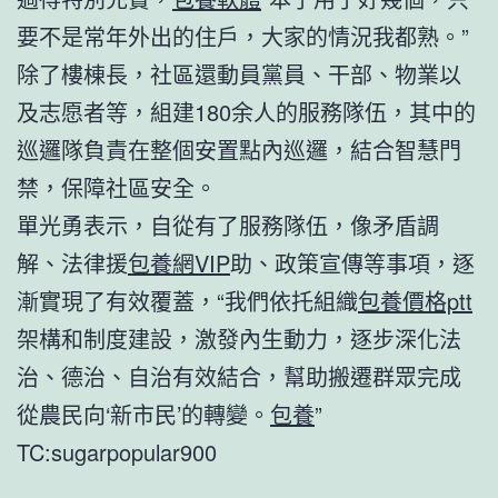
要不是常年外出的住戶，大家的情況我都熟。”
除了樓棟長，社區還動員黨員、干部、物業以
及志愿者等，組建180余人的服務隊伍，其中的
巡邏隊負責在整個安置點內巡邏，結合智慧門
禁，保障社區安全。
單光勇表示，自從有了服務隊伍，像矛盾調
解、法律援
包養網VIP
助、政策宣傳等事項，逐
漸實現了有效覆蓋，“我們依托組織
包養價格ptt
架構和制度建設，激發內生動力，逐步深化法
治、德治、自治有效結合，幫助搬遷群眾完成
從農民向‘新市民’的轉變。
包養
”
TC:sugarpopular900