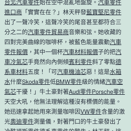
台北汽車零件
始在空中混亂地盤旋。
汽車零件
進口商
「實實在在？」林天秤發
藍寶堅尼零件
出了一聲冷笑，這聲冷笑的尾音甚至都符合三
分之二的
汽車零件貿易商
音樂和弦。她收藏的
四對完美曲線的咖啡杯，被藍色能量震動
汽車
零件報價
，其中一個杯
汽車材料報價
子的把
汽
車冷氣芯
手竟然向內側傾
賓利零件
斜了零點
德
系車材料
五度！「可
汽車機油芯
惡！這是
水箱
水
什麼
Skoda零件
低
BMW零件
級的情緒
汽車空
氣芯
干擾！」牛土豪對著
Audi零件
Porsche零件
天空大吼，他無法理解這種沒有標價的能量。
她迅速拿起她用來測量咖啡因
VW零件
含量的激
光
奧迪零件
測量儀，對著門口的牛土豪發出了