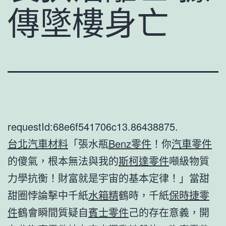
傳墜樓身亡
requestId:68e6f541706c13.86438875.
台北汽車材料
「張水瓶
Benz零件
！你
汽車零件
的傻氣，根本無法與我的
斯柯達零件
噸級物質
力學抗衡！財富就是宇宙的基本定律！」當甜
甜圈悖論擊中千紙
水箱精
鶴時，千紙
保時捷零
件
鶴會瞬間質疑自
賓士零件
己的存在意義，開