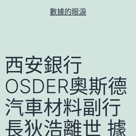
跳
數據的眼淚
至
主
要
內
容
西安銀行
OSDER奧斯德
汽車材料副行
長狄浩離世 據