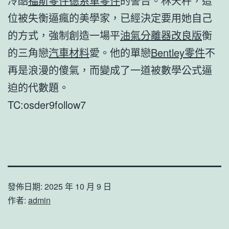
冷酷
福斯零件
德系車零件
的警告。林天秤，這
位被失衡逼瘋的美學家，已經決定要用她自己
的方式，強制創造一場平
油氣分離器改良版
衡
的三角戀
汽車材料
愛。他的單戀
Bentley零件
不
再是浪漫的傻氣，而變成了一道被數學公式逼
迫的代數題。
TC:osder9follow7
發佈日期:
2025 年 10 月 9 日
作者:
admin