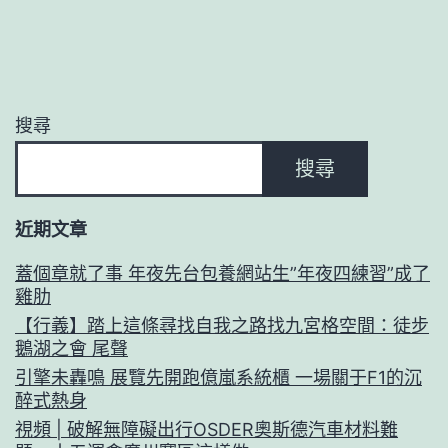
搜尋
搜尋
近期文章
蓋個章就了事 年夜先台包養網站生”年夜四練習”成了
雞肋
【行義】踏上這條尋找自我之路找九宮格空間：徒步
鵝湖之會 尾聲
引擎未轟鳴 展覽先開跑億嵐系統櫃 一場關于F1的沉
醉式熱身
視頻 | 破解無障礙出行OSDER奧斯德汽車材料難