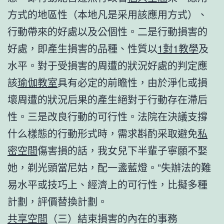
方式的地區性（本地凡是采用該應用方式）、
行動帶來的好處以及公個性。二是行動損害的
好處，即產生損害的品種、性質以
1對1教學
及
水平。對于受損害的周遭的狀況好處的判定應
該
瑜伽教室
具有必定的前瞻性，由於淨化或損
壞周遭的狀況后果的產生絕對于行動存在滯后
性。三是改良行動的可行性。法院在決議支撐
什么樣態的行動形式時，需求斟酌采取避免
私
密空間
傷害損的話，我女兒下半輩子寧願不娶
她，剃光頭當尼姑，配一盞藍燈。”失辦法的難
易水平或技巧上、經濟上的可行性，比擬多種
計劃，評價替換計劃。
共享空間
（三）結束損害的內在的事務