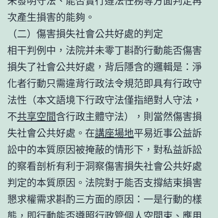
未發明守法、能否實行遵法任務等方面判定再
次產生損害的能夠。
（二）傷害損失社會公共好處的判定
相干判例中，法院并未零丁斟酌行動能否傷害
損失了社會公共好處，背后隱含的邏輯是：淨
化者行動只需違背行政法令規范即具有行政守
法性（本文語境下行政守法僅指絕對人守法，
不
共享空間
含行政主體守法），則當然傷害損
失社會公共好處。在
講座場地
平易近事公益訴
訟中的本質原因被掩蔽的情形下，對私益訴訟
的察看剖析有利于洞察傷害損失社會公共好處
判定的本質原因。法院對于能否支撐結束損害
懇求權需求斟酌三方面的原因：一是行動的樣
態，即行動能否遵照行政管
個人空間
束、應用