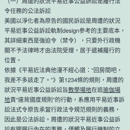
（一）周遭的狀況平易近事公益訴訟是履行法
令任務的公法訴訟
美國以淨化者為原告的國民訴訟是周遭的狀況
平易近事公益訴訟軌制design參考的主要底本，
其詳細東西是強迫令（禁令），只要外行政機
關不予法律時才由法院受理，居于遞補履行的
位置。
依據《平易近法典他漫不經心道：“回房間吧，
我差不多該走了。”》第1234條的規則，周遭的
狀況平易近事公益訴訟旨
教學場地
在追
瑜伽場
地
責“違背國度規則”的行動，系應用平易近事訴
訟法式令原告承當行政法令規范規則的義務，
因此是公法訴訟。周遭的狀況平易近事公益訴
訟有關履行內在的事務，僅觸及履行機制的立