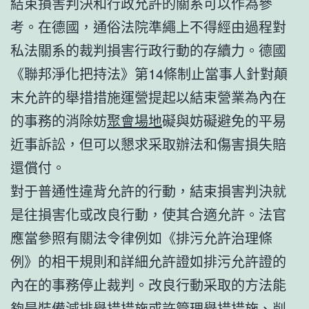
結束損害判決和行政允許的關系可以作為參
考。在德國，通俗法院準繩上不得經由過程對
私法關系的裁判損害行政行動的存續力。德國
《聯邦淨化把持法》第14條制止當事人針對顛
末允許的舉措措施運營提起以結束營業為內在
的事務的消除妨
聚會場地
礙與妨礙避免的平易
近事訴訟，但可以懇求采取辦法和傷害損失賠
還償付。
對于普通性違背允許的行動，結束損害判決就
是往損害化或改良行動，使其合適允許。法官
應當參照有關法令律例如《排污允許治理條
例》的相干規則和詳細允許證如排污允許證的
內在的事務停止裁判。改良行動采取的方法能
夠是裝備減排舉措措施或許管理舉措措施、削