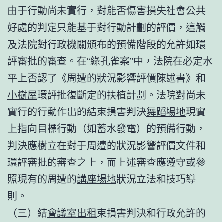
由于行動尚未實行，對能否傷害損失社會公共
好處的判定只能基于對行動計劃的評價，這觸
及法院對行政機關頒布的預備階段的允許如環
評審批的審查。在“綠孔雀案”中，法院在必定水
平上否認了《周遭的狀況影響評價陳述書》和
小樹屋
環評批復斷定的扶植計劃。法院對尚未
實行的行動作出的結束損害判決
舞蹈場地
現實
上指向目標行動（如蓄水發電）的預備行動，
判決應樹立在對于周遭的狀況影響評價文件和
環評審批的審查之上，而上述審查應遵守或參
照現有的周遭的
講座場地
狀況立法和技巧導
則。
（三）結
會議室出租
束損害判決和行政允許的