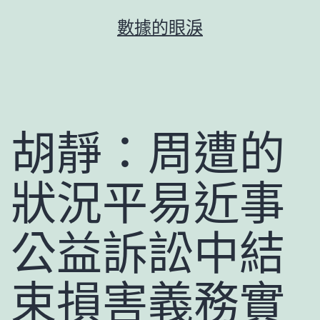
跳
數據的眼淚
至
主
要
內
容
胡靜：周遭的
狀況平易近事
公益訴訟中結
束損害義務實