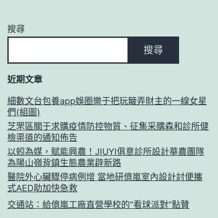
搜尋
搜尋
近期文章
細數文台包養app娛圈樂于把玩簸弄財主的一線女星
們(組圖)
芝罘區關于求購疫情防控物質、征集采購森和診所健
檢渠道的通知佈告
以蚓為媒，賦能興農！JIUYI俱意診所設計華農團隊
為陽山嶺背鎮生態農業辟新路
醫院外心臟驟停病例增 當地研億嵐室內設計討便攜
式AED助加快急救
交通站：給億嵐工廠直營學校的“看球派對”點贊