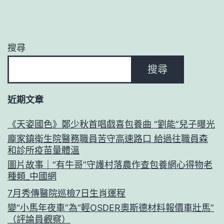
搜尋
搜尋
近期文章
《天姿國色》鄭少秋首唱戲喜包養曲 “劉能”兒子曝光
龐家鎮衛生院醫務職員苦守高速路口 給過往職員森
和診所疫苗量體溫
圖片故事｜“有牛哥”守護村落農作查包養網心得物老
種類_中國網
7月秀傳醫院巡檢7日生肖運程
變“小馬年夜車”為“輕OSDER奧斯德材料報價車壯馬”
（評論員觀察）