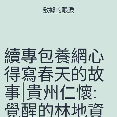
跳
數據的眼淚
至
主
要
內
容
續專包養網心
得寫春天的故
事|貴州仁懷:
覺醒的林地資