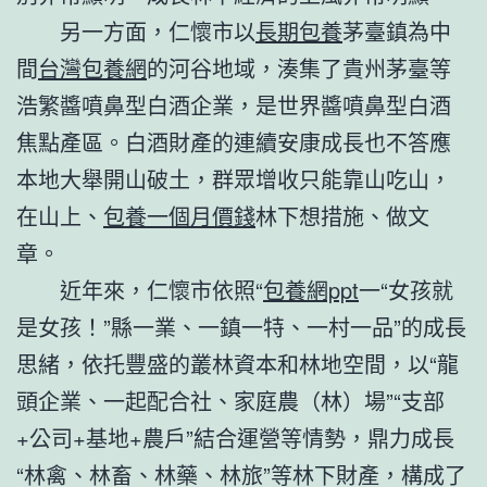
另一方面，仁懷市以
長期包養
茅臺鎮為中
間
台灣包養網
的河谷地域，湊集了貴州茅臺等
浩繁醬噴鼻型白酒企業，是世界醬噴鼻型白酒
焦點產區。白酒財產的連續安康成長也不答應
本地大舉開山破土，群眾增收只能靠山吃山，
在山上、
包養一個月價錢
林下想措施、做文
章。
近年來，仁懷市依照“
包養網ppt
一“女孩就
是女孩！”縣一業、一鎮一特、一村一品”的成長
思緒，依托豐盛的叢林資本和林地空間，以“龍
頭企業、一起配合社、家庭農（林）場”“支部
+公司+基地+農戶”結合運營等情勢，鼎力成長
“林禽、林畜、林藥、林旅”等林下財產，構成了