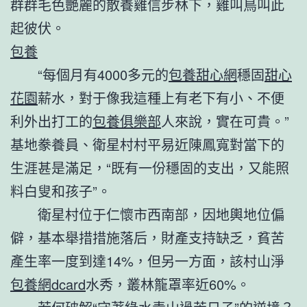
群群毛色艷麗的散養雞信步林下，雞叫鳥叫此
起彼伏。
包養
“每個月有4000多元的
包養甜心網
穩固
甜心
花園
薪水，對于像我這種上有老下有小、不便
利外出打工的
包養俱樂部
人來說，實在可貴。”
基地豢養員、衛星村村平易近陳鳳寬對當下的
生涯甚是滿足，“既有一份穩固的支出，又能照
料白叟和孩子”。
衛星村位于仁懷市西南部，因地輿地位偏
僻，基本舉措措施落后，財產支持缺乏，貧苦
產生率一度到達14%，但另一方面，該村山淨
包養網dcard
水秀，叢林籠罩率近60%。