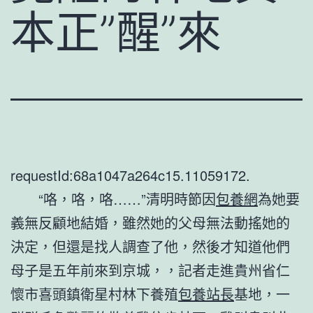
本正”醒”來
requestId:68a1047a264c15.11059172.
“咯，咯，咯……”清明時節因
包養網
為她要
義無反顧地結婚，雖然她的父母無法動搖她的
決定，但還是找人調查了他，然後才知道他們
母子是五年前來到京城，，記者走進貴州省仁
懷市喜頭鎮衛星村林下養殖
包養站長
基地，一