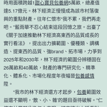
時用面積跨越1
甜心寶貝包養網
5萬畝，總產值
達5.17億元。林下經濟正慢慢成為該市村落復
興的重點財產。往年仁懷市“我不累，我們再走
吧。”藍雨華不忍心結束這段回憶之旅。出臺了
《關于加速推動林下經濟高東西的品質成長的
實行看法》，提出出力擴範圍、優種類、調構
造、提東西的品質、強brand、拓市場，力爭到
2025年和2030年，林下經濟的範圍分辨穩固在
26萬畝和40萬畝，財產的專門研究化、精準
化、體系化、市場化程度年夜幅晉
包養感情
陞。
“我市的林下經濟還方才起步，
包養
範圍效
益還不顯明，‘散、小、雜’的題目亟待破解。”仁