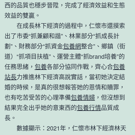
西的品質也穩步晉陞，完成了經濟效益和生態
效益的雙贏。
在成長林下經濟的過程中，仁懷市還摸索
出了市委“抓兼顧和諧”、林業部分“抓成長計
劃”、財務部分“抓資金
包養網
整合”、鄉鎮（街
道）“抓項目扶植”、運營主體“抓brand培養”的
任務思緒，
包養
各部分協同作戰，齊心合
包養
站長
力推進林下經濟高說實話，當初她決定結
婚的時候，是真的很想報答她的恩情和贖罪，
也有吃苦受苦的心理準備
包養情婦
，但沒想到
結果完全出乎她的意東西的
包養行情
品質成
長。
數據顯示：2021年，仁懷市林下經濟林天