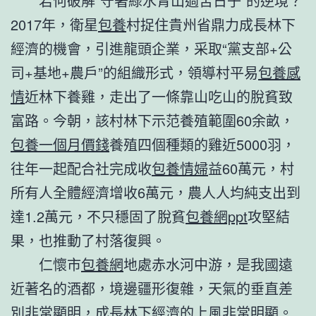
若何破解“守著綠水青山過苦日子”的逆境？
2017年，衛星
包養
村捉住貴州省鼎力成長林下
經濟的機會，引進龍頭企業，采取“黨支部+公
司+基地+農戶”的組織形式，領導村平易
包養感
情
近林下養雞，走出了一條靠山吃山的脫貧致
富路。今朝，該村林下示范養殖範圍60余畝，
包養一個月價錢
養殖四個種類的雞近5000羽，
往年一起配合社完成收
包養情婦
益60萬元，村
所有人全體經濟增收6萬元，農人人均純支出到
達1.2萬元，不只穩固了脫貧
包養網ppt
攻堅結
果，也推動了村落復興。
仁懷市
包養網
地處赤水河中游，是我國遠
近著名的酒都，境邊疆形復雜，天氣的垂直差
別非常顯明，成長林下經濟的上風非常明顯。