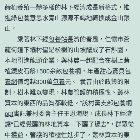
蒔植養殖一體多樣的林下經濟成長新格式，推
進綠
包養意思
水青山源源不竭地轉換成金山銀
山。
乘著林下經
包養站長
濟的春風，仁懷市蒼
龍街道下壩村儘是松樹的山坡釀成了石斛園，
本地引進龍頭企業，與林農一起配合在樹上蒔
植鐵皮石斛1500余畝
包養網
，年產
甜心寶貝包
養網
值跨越300萬
包養
元。“曩昔由於政策的限
制，樹木難以變現，林農管護的積極性、叢林
資本的東西的品質都較低。”該村黨支部
包養網
ppt
書記兼村委會主任王恩海說，成長林下經濟
讓“已經覺醒的林地資本一下醒了過去”，群眾從
中獲益，管護的積極性進步了，叢林資本的東