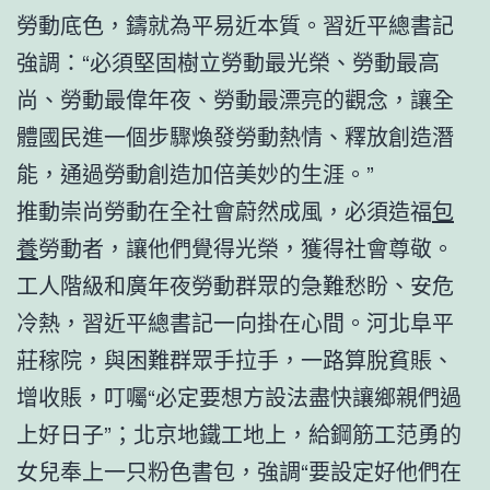
勞動底色，鑄就為平易近本質。習近平總書記
強調：“必須堅固樹立勞動最光榮、勞動最高
尚、勞動最偉年夜、勞動最漂亮的觀念，讓全
體國民進一個步驟煥發勞動熱情、釋放創造潛
能，通過勞動創造加倍美妙的生涯。”
推動崇尚勞動在全社會蔚然成風，必須造福
包
養
勞動者，讓他們覺得光榮，獲得社會尊敬。
工人階級和廣年夜勞動群眾的急難愁盼、安危
冷熱，習近平總書記一向掛在心間。河北阜平
莊稼院，與困難群眾手拉手，一路算脫貧賬、
增收賬，叮囑“必定要想方設法盡快讓鄉親們過
上好日子”；北京地鐵工地上，給鋼筋工范勇的
女兒奉上一只粉色書包，強調“要設定好他們在