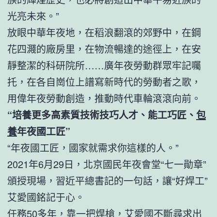
光亮未來。”
放眼中華年夜地，在稻浪翻滾的郊野中，在鋼
花四濺的廠房里，在物流暢達的途徑上，在安
靜整潔的科研院所……廣年夜勞動群眾牢記囑
托，在各自崗位上譜寫新時代的勞動者之歌，
用偉年夜勞動創造，推動時代車輪滾滾向前。
“培養更多高素質技術技巧人才、能工巧匠、
包
養
年夜國工匠”
“年夜國工匠，國家就需求你這樣的人。”
2021年6月29日，北京國民年夜會堂“七一勛章”
頒授現場，習近平總書記的一句話，讓“好焊工”
艾愛國銘記于心。
任務50多年，靠一把焊槍，艾愛國不斷尋求出