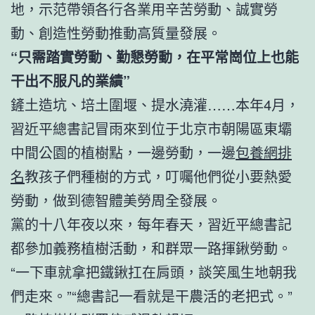
地，示范帶領各行各業用辛苦勞動、誠實勞
動、創造性勞動推動高質量發展。
“只需踏實勞動、勤懇勞動，在平常崗位上也能
干出不服凡的業績”
鏟土造坑、培土圍堰、提水澆灌……本年4月，
習近平總書記冒雨來到位于北京市朝陽區東壩
中間公園的植樹點，一邊勞動，一邊
包養網排
名
教孩子們種樹的方式，叮囑他們從小要熱愛
勞動，做到德智體美勞周全發展。
黨的十八年夜以來，每年春天，習近平總書記
都參加義務植樹活動，和群眾一路揮鍬勞動。
“一下車就拿把鐵鍬扛在肩頭，談笑風生地朝我
們走來。”“總書記一看就是干農活的老把式。”