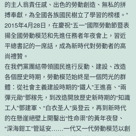
的主人翁責任感、出色的勞動創造、無私的拼
搏奉獻，為全國各族國民樹立了學習的榜樣。”
2015年4月28日，在慶祝“五一”國際勞動節暨表
揚全國勞動模范和先進任務者年夜會上，習近
平總書記的一席話，成為新時代對勞動者的高
尚禮贊。
在我們黨團結帶領國民進行反動、建設、改造
各個歷史時期，勞動模范始終是一個閃光的群
體：從社會主義建設時期的“鐵人”王進喜、“兩
彈元勛”鄧稼先，到改造開放歷史新時期的“知識
工人”鄧建軍、“白衣圣人”吳登云，再到新時代
的在懸崖絕壁上開鑿出“性命渠”的黃年夜發、
“深海鉗工”管延安……一代又一代勞動模范以創