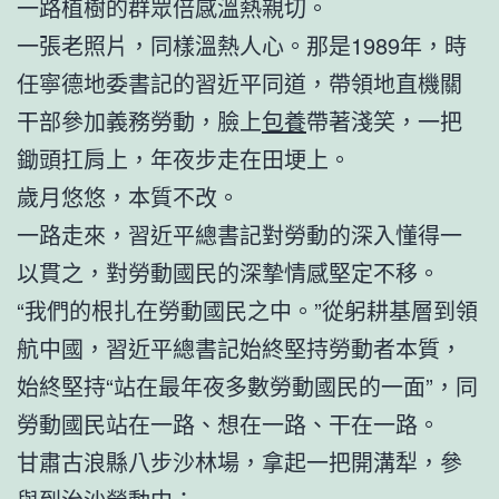
一路植樹的群眾倍感溫熱親切。
一張老照片，同樣溫熱人心。那是1989年，時
任寧德地委書記的習近平同道，帶領地直機關
干部參加義務勞動，臉上
包養
帶著淺笑，一把
鋤頭扛肩上，年夜步走在田埂上。
歲月悠悠，本質不改。
一路走來，習近平總書記對勞動的深入懂得一
以貫之，對勞動國民的深摯情感堅定不移。
“我們的根扎在勞動國民之中。”從躬耕基層到領
航中國，習近平總書記始終堅持勞動者本質，
始終堅持“站在最年夜多數勞動國民的一面”，同
勞動國民站在一路、想在一路、干在一路。
甘肅古浪縣八步沙林場，拿起一把開溝犁，參