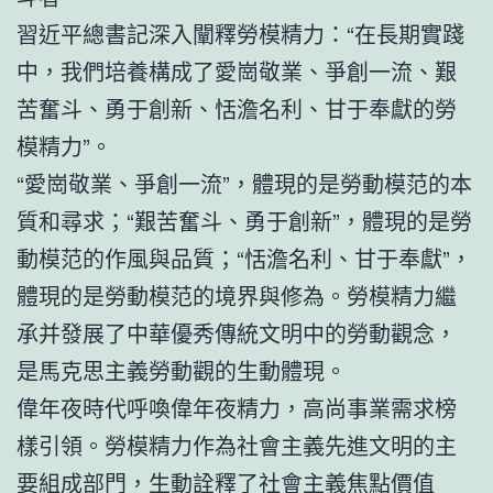
習近平總書記深入闡釋勞模精力：“在長期實踐
中，我們培養構成了愛崗敬業、爭創一流、艱
苦奮斗、勇于創新、恬澹名利、甘于奉獻的勞
模精力”。
“愛崗敬業、爭創一流”，體現的是勞動模范的本
質和尋求；“艱苦奮斗、勇于創新”，體現的是勞
動模范的作風與品質；“恬澹名利、甘于奉獻”，
體現的是勞動模范的境界與修為。勞模精力繼
承并發展了中華優秀傳統文明中的勞動觀念，
是馬克思主義勞動觀的生動體現。
偉年夜時代呼喚偉年夜精力，高尚事業需求榜
樣引領。勞模精力作為社會主義先進文明的主
要組成部門，生動詮釋了社會主義焦點價值