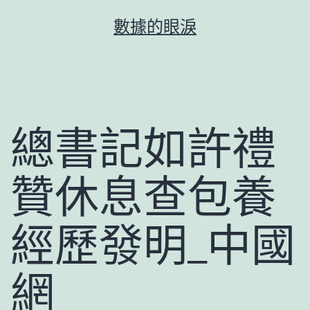
跳
數據的眼淚
至
主
要
內
容
總書記如許禮
贊休息查包養
經歷發明_中國
網