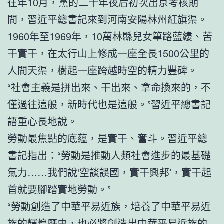
往年10月，黨的二十年夜后初次出京考核期
間，習近平總書記來到河南安陽林州紅旗渠。
1960年至1969年，10萬林縣兒女篳路藍縷、苦
干實干，在太行山上修成一座全長1500公里的
人間天渠，樹起一座跨越時空的精力豐碑。
“社會主義是拼出來、干出來、拿命換來的，不
僅過往這般，新時代也是這般。”習近平總書記
語重心長地說。
勞動最焦點的底蘊，是實干、奮斗。習近平總
書記指出：“勞動是推動人類社會進步的最基礎
氣力……我們說‘空談誤國，實干興邦’，實干起
首就要腳踏實地勞動。”
“勞動創造了中華平易近族，培養了中華平易近
族的輝煌歷史，也必將創造出中華平易近族的