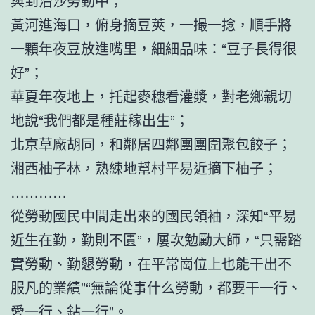
與到治沙勞動中；
黃河進海口，俯身摘豆莢，一撮一捻，順手將
一顆年夜豆放進嘴里，細細品味：“豆子長得很
好”；
華夏年夜地上，托起麥穗看灌漿，對老鄉親切
地說“我們都是種莊稼出生”；
北京草廠胡同，和鄰居四鄰團團圍聚包餃子；
湘西柚子林，熟練地幫村平易近摘下柚子；
…………
從勞動國民中間走出來的國民領袖，深知“平易
近生在勤，勤則不匱”，屢次勉勵大師，“只需踏
實勞動、勤懇勞動，在平常崗位上也能干出不
服凡的業績”“無論從事什么勞動，都要干一行、
愛一行、鉆一行”。