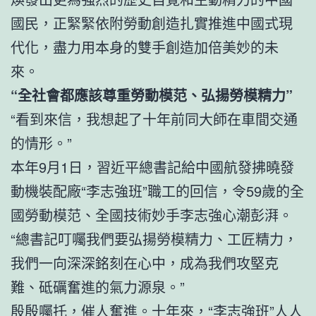
國民，正緊緊依附勞動創造扎實推進中國式現
代化，盡力用本身的雙手創造加倍美妙的未
來。
“全社會都應該尊重勞動模范、弘揚勞模精力”
“看到來信，我想起了十年前同大師在車間交通
的情形。”
本年9月1日，習近平總書記給中國航發拂曉發
動機裝配廠“李志強班”職工的回信，令59歲的全
國勞動模范、全國技術妙手李志強心潮彭湃。
“總書記叮囑我們要弘揚勞模精力、工匠精力，
我們一向深深銘刻在心中，成為我們攻堅克
難、砥礪奮進的氣力源泉。”
殷殷囑托，催人奮進。十年來，“李志強班”人人