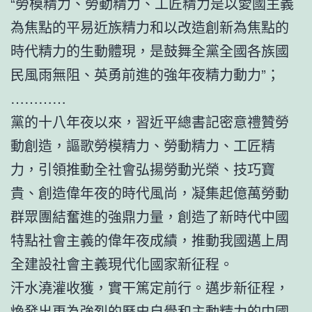
“勞模精力、勞動精力、工匠精力是以愛國主義
為焦點的平易近族精力和以改造創新為焦點的
時代精力的生動體現，是鼓舞全黨全國各族國
民風雨無阻、英勇前進的強年夜精力動力”；
…………
黨的十八年夜以來，習近平總書記密意禮贊勞
動創造，謳歌勞模精力、勞動精力、工匠精
力，引領推動全社會弘揚勞動光榮、技巧寶
貴、創造偉年夜的時代風尚，凝集起億萬勞動
群眾團結奮進的強鼎力量，創造了新時代中國
特點社會主義的偉年夜成績，推動我國邁上周
全建設社會主義現代化國家新征程。
汗水澆灌收獲，實干篤定前行。邁步新征程，
煥發出更為強烈的歷史自覺和主動精力的中國