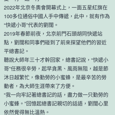
2022年北京冬奧會開幕式上，一面五星紅旗在
100多位通俗中國人手中傳遞，此中，就有作為
“快遞小哥”代表的劉闊。
2019年春節前夜，北京前門石頭胡同快遞站
點，劉闊和同事們碰到了前來探望他們的習近
平總書記。
聽說大師年三十才幹回家，總書記說，“快遞小
哥”任務很辛勞，起早貪黑、風雨無阻，越是節
沐日越繁忙，像勤勞的小蜜蜂，是最辛苦的勞
動者，為大師生涯帶來了方便。
“我一向牢記著總書記的話，盡力做一只勤勞的
小蜜蜂。”回憶起總書記親切的話語，劉闊心里
依然覺得無比溫熱。