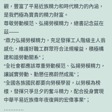
觀，豐富了平易近族精力和時代精力的內涵，
是我們極為寶貴的精力財富。
尊敬勞動模范、弘揚勞模精力，總書記念茲在
茲——
“鼎力弘揚勞模精力，充足發揮工人階級主人翁
感化，維護好職工群眾符合法規權益，積極構
建和諧勞動關系”；
“全社會都應該尊重勞動模范、弘揚勞模精力，
讓誠實勞動、勤懇任務蔚然成風”；
“全國各族國民都要向勞模學習，以勞模為榜
樣，發揮只爭旦夕的奮斗精力，配合投身實現
中華平易近族偉年夜復興的宏偉事業”；
…………