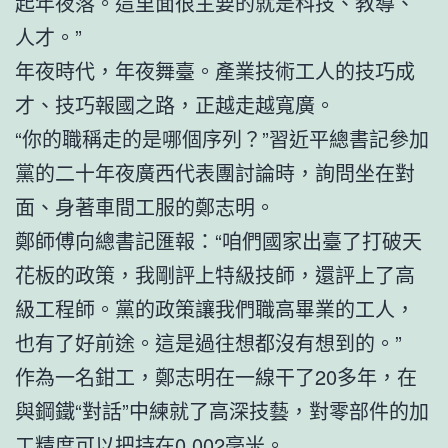
起年夜落。這里面很主要的就是科技、教導、
人才。”
年夜時代，年夜舞臺。產業技術工人的技巧成
才、技巧報國之路，正越走越寬廣。
“你的職稱走的是哪個序列？”習近平總書記參加
黨的二十年夜廣西代表團討論時，詢問坐在對
面、身著車間工服的鄭志明。
鄭師傅向總書記匯報：“咱們國家出臺了打破天
花板的政策，我剛評上特級技師，還評上了高
級工程師。黨的政策讓我們職高畢業的工人，
也有了好前途。這是過往想都沒有想到的。”
作為一名鉗工，鄭志明在一線干了20多年，在
與鋼鐵“對話”中練就了高深技藝，對零部件的加
工精度可以把持在0.002毫米。