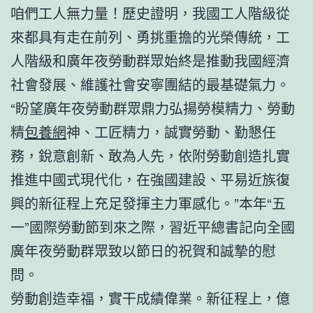
咱們工人無力量！歷史證明，我國工人階級從
來都具有走在前列、勇挑重擔的光榮傳統，工
人階級和廣年夜勞動群眾始終是推動我國經濟
社會發展、維護社會安寧團結的最基礎氣力。
“盼望廣年夜勞動群眾鼎力弘揚勞模精力、勞動
精
包養網
神、工匠精力，誠實勞動、勤懇任
務，銳意創新、敢為人先，依附勞動創造扎實
推進中國式現代化，在強國建設、平易近族復
興的新征程上充足發揮主力軍感化。”本年“五
一”國際勞動節到來之際，習近平總書記向全國
廣年夜勞動群眾致以節日的祝賀和誠摯的慰
問。
勞動創造幸福，實干成績偉業。新征程上，億