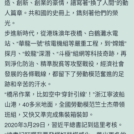
造、創新、創業的豪情，譜寫著“換了人間”的動
人篇章。共和國的史冊上，鐫刻著他們的榮
光。
步進新時代，從港珠澳年夜橋、白鶴灘水電
站、“華龍一號”核電機組等嚴重工程，到“嫦娥”
探月、“蛟龍”深潛、“斗極”組網等科技奇跡，再
到淨化防治、精準脫貧等攻堅戰役，經濟社會
發展的各條戰線，都留下了勞動模范奮進的足
跡和辛苦的汗水。
“橋吊作業，比如空中‘穿針引線’！”浙江寧波船
山港，40多米地面，全國勞動模范竺士杰帶領
班組，又快又準完成集裝箱裝卸。
2020年3月29日，習近平總書記到這里考核。