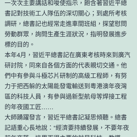
一次次主要講話和唆使指示，飽含著習近平總
書記對技術工人隊伍的深切關心；到處所考核
調研，總書記也經常走進車間班組，探望慰問
勞動群眾，詢問生產生涯狀況，指明發展進步
標的目的。
本年4月，習近平總書記在廣東考核時來到廣汽
研討院，同來自各個方面的代表親切交通。他
們中有參與斗極芯片研制的高級工程師，有努
力于把西躲的太陽能發電輸送到粵港澳年夜灣
區的科技人員，有參與過新型航母等焊接工程
的年夜國工匠……
大師踴躍發言，習近平總書記凝思傾聽。總書
記語重心長地說：“經濟要持續發展，不要年夜