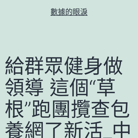
跳
數據的眼淚
至
主
要
內
容
給群眾健身做
領導 這個“草
根”跑團攬查包
養網了新活_中