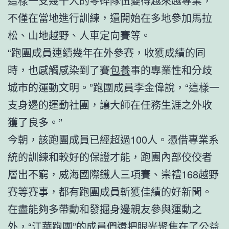
這樣一支幾十人的零碎隊伍變得越來越專業，
不僅在當地進行訓練，還開始在多地參加馬拉
松、山地越野、人車定向賽等。
“跑團成員連續幾年在外參賽，收獲成績的同
時，也感觸感染到了賽
包養
事的專業性和分歧
城市的運動文明。”跑團成員李金偉說，“這樣一
支身邊的運動社團，讓大師在任務生涯之外收
獲了良多。”
今朝，該跑團成員已經超過100人。憑借專業系
統的訓練和較好的保證才能，跑團內部佼佼者
層出不窮，威海國際鐵人三項賽、崇禮168越野
賽等賽事，都有跑團成員斬獲佳績的好新聞。
在盡能夠多帶動和發掘身邊親友參與運動之
外，“江華跑團”的成員們還把眼光聚焦在了公益