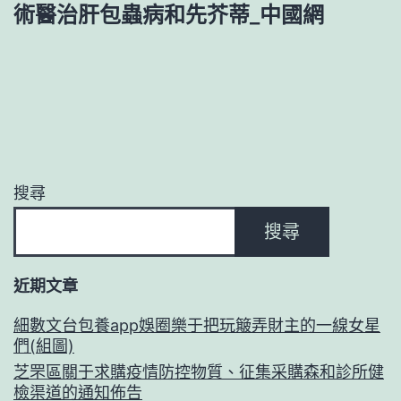
術醫治肝包蟲病和先芥蒂_中國網
搜尋
搜尋
近期文章
細數文台包養app娛圈樂于把玩簸弄財主的一線女星
們(組圖)
芝罘區關于求購疫情防控物質、征集采購森和診所健
檢渠道的通知佈告