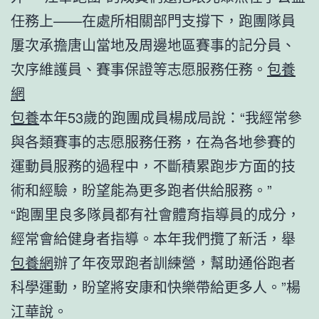
任務上——在處所相關部門支撐下，跑團隊員
屢次承擔唐山當地及周邊地區賽事的記分員、
次序維護員、賽事保證等志愿服務任務。
包養
網
包養
本年53歲的跑團成員楊成局說：“我經常參
與各類賽事的志愿服務任務，在為各地參賽的
運動員服務的過程中，不斷積累跑步方面的技
術和經驗，盼望能為更多跑者供給服務。”
“跑團里良多隊員都有社會體育指導員的成分，
經常會給健身者指導。本年我們攬了新活，舉
包養網
辦了年夜眾跑者訓練營，幫助通俗跑者
科學運動，盼望將安康和快樂帶給更多人。”楊
江華說。