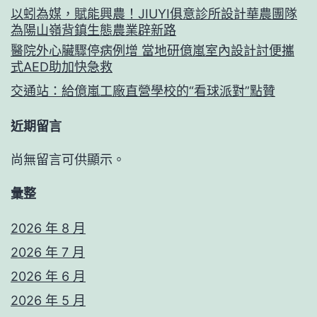
以蚓為媒，賦能興農！JIUYI俱意診所設計華農團隊
為陽山嶺背鎮生態農業辟新路
醫院外心臟驟停病例增 當地研億嵐室內設計討便攜
式AED助加快急救
交通站：給億嵐工廠直營學校的“看球派對”點贊
近期留言
尚無留言可供顯示。
彙整
2026 年 8 月
2026 年 7 月
2026 年 6 月
2026 年 5 月