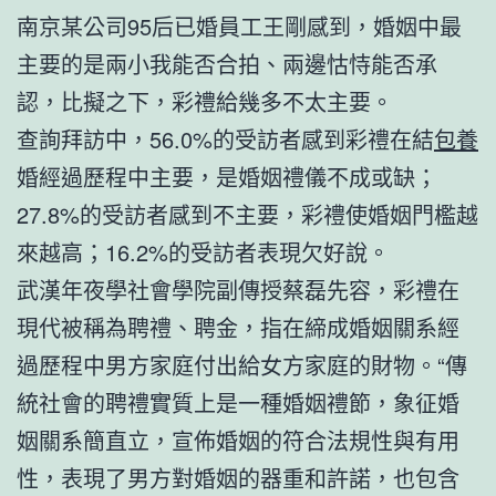
南京某公司95后已婚員工王剛感到，婚姻中最
主要的是兩小我能否合拍、兩邊怙恃能否承
認，比擬之下，彩禮給幾多不太主要。
查詢拜訪中，56.0%的受訪者感到彩禮在結
包養
婚經過歷程中主要，是婚姻禮儀不成或缺；
27.8%的受訪者感到不主要，彩禮使婚姻門檻越
來越高；16.2%的受訪者表現欠好說。
武漢年夜學社會學院副傳授蔡磊先容，彩禮在
現代被稱為聘禮、聘金，指在締成婚姻關系經
過歷程中男方家庭付出給女方家庭的財物。“傳
統社會的聘禮實質上是一種婚姻禮節，象征婚
姻關系簡直立，宣佈婚姻的符合法規性與有用
性，表現了男方對婚姻的器重和許諾，也包含