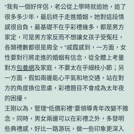
“我有一個好伴侶，老公從上學時就追她，追了
很多多少年，最后終于走進婚姻。她對這段情
感很自負，最基礎不在乎彩禮幾多，都是男方
家定，可是男方家反而不想讓女孩子受冤枉，
各類禮數都很是周全。”戚霞感到，一方面，女
性要對行將走進的婚姻有信念，從全體上考量
對方
包養網
及家庭，不要太在乎細枝小節；另
一方面，假如兩邊能心平氣和地交通，站在對
方的角度換位思慮，彩禮題目不會成為太年夜
的困擾。
王剛以為，管理“低價彩禮”要領導青年改變不雅
念。同時，男女兩邊可以在彩禮之外，多發明
些典禮感，好比一路游玩，做一些印象更深入