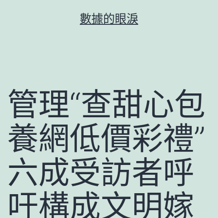
跳
數據的眼淚
至
主
要
內
容
管理“查甜心包
養網低價彩禮”
六成受訪者呼
吁構成文明嫁