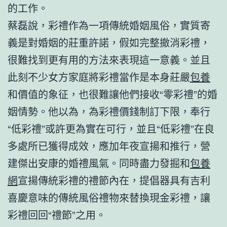
的工作。
蔡磊說，彩禮作為一項傳統婚姻風俗，實質寄
義是對婚姻的莊重許諾，假如完整撤消彩禮，
很難找到更有用的方法來表現這一意義。並且
此刻不少女方家庭將彩禮當作是本身莊嚴
包養
和價值的象征，也很難讓他們接收“零彩禮”的婚
姻情勢。他以為，為彩禮價錢制訂下限，奉行
“低彩禮”或許更為實在可行，並且“低彩禮”在良
多處所已獲得成效，應加年夜宣揚和推行，營
建傑出安康的婚禮風氣。同時盡力發掘和
包養
網
宣揚傳統彩禮的禮節內在，提倡器具有吉利
喜慶意味的傳統風俗禮物來替換現金彩禮，讓
彩禮回回“禮節”之用。