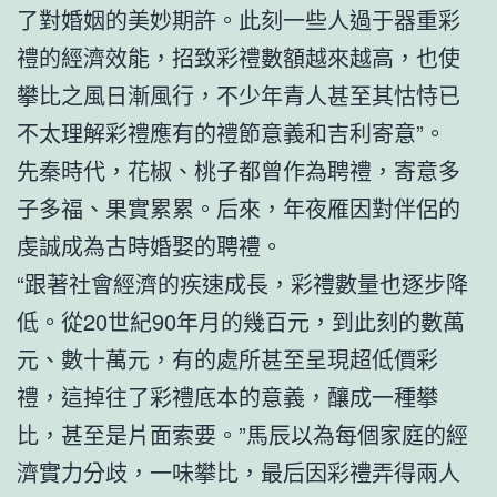
了對婚姻的美妙期許。此刻一些人過于器重彩
禮的經濟效能，招致彩禮數額越來越高，也使
攀比之風日漸風行，不少年青人甚至其怙恃已
不太理解彩禮應有的禮節意義和吉利寄意”。
先秦時代，花椒、桃子都曾作為聘禮，寄意多
子多福、果實累累。后來，年夜雁因對伴侶的
虔誠成為古時婚娶的聘禮。
“跟著社會經濟的疾速成長，彩禮數量也逐步降
低。從20世紀90年月的幾百元，到此刻的數萬
元、數十萬元，有的處所甚至呈現超低價彩
禮，這掉往了彩禮底本的意義，釀成一種攀
比，甚至是片面索要。”馬辰以為每個家庭的經
濟實力分歧，一味攀比，最后因彩禮弄得兩人