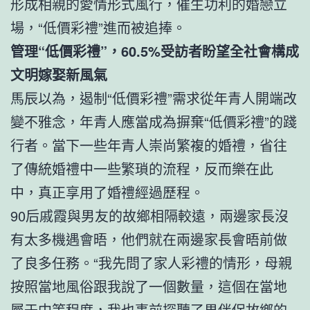
形成相親的愛情形式風行，催生功利的婚戀立
場，“低價彩禮”進而被追捧。
管理“低價彩禮”，60.5%受訪者盼望全社會構成
文明嫁娶新風氣
馬辰以為，遏制“低價彩禮”需求從年青人開端改
變不雅念，年青人應當成為摒棄“低價彩禮”的踐
行者。當下一些年青人崇尚繁複的婚禮，省往
了傳統婚禮中一些繁瑣的流程，反而樂在此
中，真正享用了婚禮經過歷程。
90后戚霞與男友的故鄉相隔較遠，兩邊家長沒
有太多機遇會晤，他們就在兩邊家長會晤前做
了良多任務。“我先問了家人彩禮的情形，母親
按照當地風俗跟我說了一個數量，這個在當地
屬于中等程度，我也事前探聽了男伴侶故鄉的