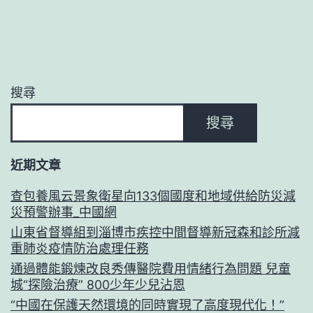
搜尋
搜尋
近期文章
查包養風云景象衛星向133個國度和地域供給防災減
災預警辦事_中國網
山東省督導組到淄博市疾控中間督導新冠森和診所減
重肺炎疫情防治處理任務
通過體能鍛煉改良秀傳醫院費用情緒行為問題 兒童
城“探險治療” 800少年少兒沾恩
“中國在保護天然環境的同時實現了高度現代化！”