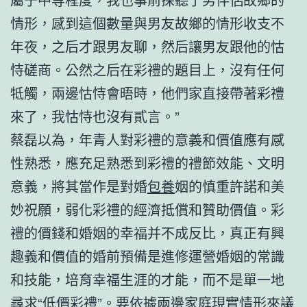
情形，感到這個數量與男友故鄉的情形收支不
年夜，之后才跟男友聊，然后讓男友跟他的怙
恃磋商。公然之后在彩禮的題目上，沒有任何
牴觸，兩邊怙恃會晤時，他們家直接帶著彩禮
來了，我怙恃也沒有貳言。”
蔡磊以為，年青人對彩禮的意義和價值應有感
性熟悉，應充足熟悉到彩禮的禮節效能、文明
意義，將其當作是對婚
包養
姻的慎重許諾和美
妙祝願，弱化彩禮的經濟抵償和贊助價值。彩
禮的價錢和婚姻的幸福并不成反比，真正有興
趣義和價值的婚前預備是進修運營婚姻的常識
和技能，培育幸福生涯的才能，而不是單一地
尋求“低價彩禮”。要依據兩邊家庭現實情形來議