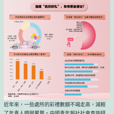
近年來，一些處所的彩禮數額不竭走高，減輕
了年青人婚戀累贅。中國青年報社社會查詢拜