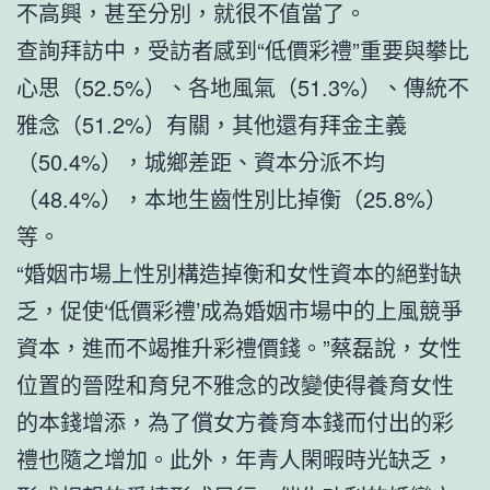
不高興，甚至分別，就很不值當了。
查詢拜訪中，受訪者感到“低價彩禮”重要與攀比
心思（52.5%）、各地風氣（51.3%）、傳統不
雅念（51.2%）有關，其他還有拜金主義
（50.4%），城鄉差距、資本分派不均
（48.4%），本地生齒性別比掉衡（25.8%）
等。
“婚姻市場上性別構造掉衡和女性資本的絕對缺
乏，促使‘低價彩禮’成為婚姻市場中的上風競爭
資本，進而不竭推升彩禮價錢。”蔡磊說，女性
位置的晉陞和育兒不雅念的改變使得養育女性
的本錢增添，為了償女方養育本錢而付出的彩
禮也隨之增加。此外，年青人閑暇時光缺乏，