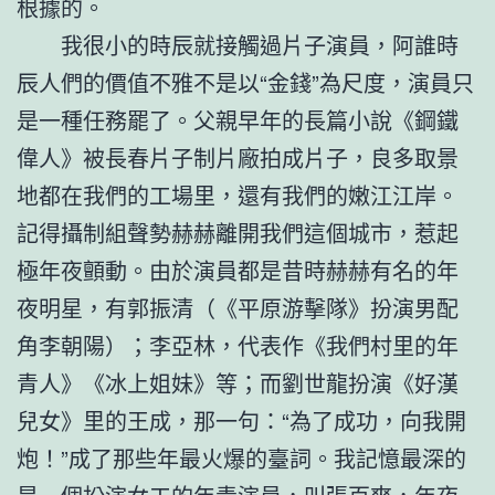
根據的。
我很小的時辰就接觸過片子演員，阿誰時
辰人們的價值不雅不是以“金錢”為尺度，演員只
是一種任務罷了。父親早年的長篇小說《鋼鐵
偉人》被長春片子制片廠拍成片子，良多取景
地都在我們的工場里，還有我們的嫩江江岸。
記得攝制組聲勢赫赫離開我們這個城市，惹起
極年夜顫動。由於演員都是昔時赫赫有名的年
夜明星，有郭振清（《平原游擊隊》扮演男配
角李朝陽）；李亞林，代表作《我們村里的年
青人》《冰上姐妹》等；而劉世龍扮演《好漢
兒女》里的王成，那一句：“為了成功，向我開
炮！”成了那些年最火爆的臺詞。我記憶最深的