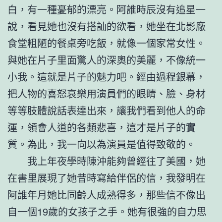
白，有一種憂郁的漂亮。阿誰時辰沒有追星一
說，看見她也沒有搭訕的欲看，她坐在北影廠
食堂粗陋的餐桌旁吃飯，就像一個家常女性。
與她在片子里面驚人的深奧的美麗，不像統一
小我。這就是片子的魅力吧。經由過程銀幕，
把人物的喜怒哀樂用演員們的眼睛、臉、身材
等等肢體說話表達出來，讓我們看到他人的命
運，領會人道的各類悲喜，這才是片子的實
質。為此，我一向以為演員是值得致敬的。
我上年夜學時陳沖能夠曾經往了美國，她
在書里展現了她昔時寫給伴侶的信，我發明在
阿誰年月她比同齡人成熟得多，那些信不像出
自一個19歲的女孩子之手。她有很強的自力思