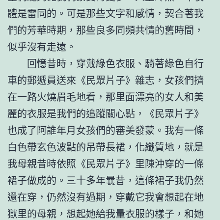
體是雷同的。可是那些文字和感情，契合著我
們的芳華時期，那些良多同頻共情的舊時間，
似乎沒有走遠。
回憶昔時，穿戴綠色衣服、騎著綠色自行
車的郵遞員送來《民眾片子》雜志，女孩們擠
在一路火燒眉毛地看，那里面漂亮的女人和美
麗的衣服是我們的追蹤關心點，《民眾片子》
也成了阿誰年月女孩們的審美發蒙。我有一條
白色帶玄色波點的吊帶長裙，化纖質地，就是
我母親昔時依照《民眾片子》里陳沖穿的一條
裙子做成的。三十多年曩昔，這條裙子我仍然
還在穿，仍然沒有過期，穿戴它我會想起在地
獄里的母親，想起她給我量衣服的樣子，和她