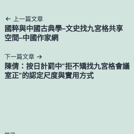
文
上一篇文章
國粹與中國古典學–文史找九宮格共享
章
空間–中國作家網
導
下一篇文章
覽
陳倩：按日計罰中“拒不矯找九宮格會議
室正”的認定尺度與實用方式