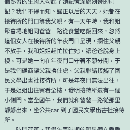
個熟習的生疏人勾起了她記憶深處刻骨的印
記？我們不得而知。歸正以后的天天，她都在
接待所的門口等我父親。有一天午時，我和姐
聚會場地
姐同爸爸一路從食堂吃飯回來，忽然
這個女人在接待所的年夜門口呈現，攔住父親
不放手，我和姐姐趕忙拉住她，讓爸爸脫身上
樓。可是她一向在年夜門口守著不願分開，于
是我們磋商讓父親換住處。父親聯絡接觸了國
民文學出書社接待所，可是年夜門無法出往，
于是姐姐出往察看全樓，發明接待所還有一個
小側門。當全國午，我們就和爸爸一路從那里
靜靜出來，坐公共car 到了國民文學出書社接待
所。
時間荏苒，我們年青時期的明星們在垂垂