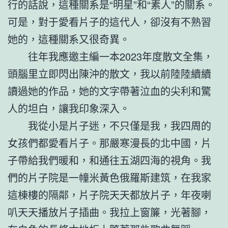
行的話說，這種關系是“明星”和“素人”的關系。
可是，對于愛看片子的這代人，卻沒有不熟習
她的，這種關系又很奇異。
往年我應邀主編一本2023年度散文全集，
頭腦里立即閃出陳沖的散文，我以前陸陸續續
讀過她的作品，她的文字帶著泣血的尖利和驚
人的坦白，讓我印象深入。
我從小是片子迷，不只僅是我，我四周的
女孩們都愛看片子。那嚴寒漫長的北中國，片
子帶給我們暖和，和通往五湖四海的視角。我
們的片子院是一幢米黃色俄羅斯建筑，在我家
這棟樓的隔鄰，片子院天天都放片子，年夜喇
叭天天播放片子插曲。我拉上窗簾，光著腳，