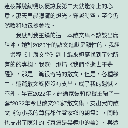
連夜踩縫紉機以便讓我第二天就能穿上的心
意。那天早晨朦朧的燈光，穿越時空，至今仍
然暖和地包抄著我。
我感到我主編的這一本散文集不該該出席
陳沖，她對2023年的散文進獻是顯性的。我經
由過程《上海文學》副主編來穎燕找到了她所
有的的專欄，我選中那篇《我們將逝世于夢
醒》，那是一篇很奇特的散文，但是，各種緣
由，這篇散文終極沒有支出，成了我的遺憾。
不外，早在2022年，評論家張莉傳授主編了一
套“2022年今世散文20家”散文集，支出我的散
文《每小我的薄暮都住著家鄉的朝霞》，同時
也支出了陳沖的《哀痛是黑鏡中的美》。與這