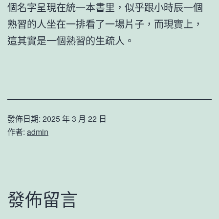
個名字呈現在統一本書里，似乎跟小時辰一個
熟習的人坐在一排看了一場片子，而現實上，
這其實是一個熟習的生疏人。
發佈日期:
2025 年 3 月 22 日
作者:
admin
發佈留言