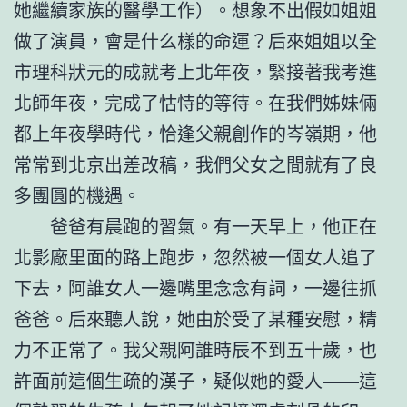
她繼續家族的醫學工作）。想象不出假如姐姐
做了演員，會是什么樣的命運？后來姐姐以全
市理科狀元的成就考上北年夜，緊接著我考進
北師年夜，完成了怙恃的等待。在我們姊妹倆
都上年夜學時代，恰逢父親創作的岑嶺期，他
常常到北京出差改稿，我們父女之間就有了良
多團圓的機遇。
爸爸有晨跑的習氣。有一天早上，他正在
北影廠里面的路上跑步，忽然被一個女人追了
下去，阿誰女人一邊嘴里念念有詞，一邊往抓
爸爸。后來聽人說，她由於受了某種安慰，精
力不正常了。我父親阿誰時辰不到五十歲，也
許面前這個生疏的漢子，疑似她的愛人——這