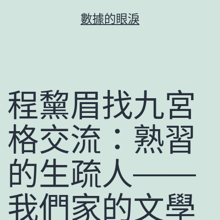
跳
數據的眼淚
至
主
要
內
容
程黧眉找九宮
格交流：熟習
的生疏人——
我們家的文學