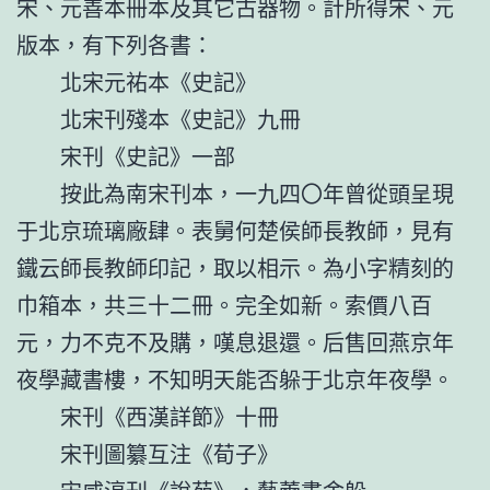
宋、元善本冊本及其它古器物。計所得宋、元
版本，有下列各書：
北宋元祐本《史記》
北宋刊殘本《史記》九冊
宋刊《史記》一部
按此為南宋刊本，一九四〇年曾從頭呈現
于北京琉璃廠肆。表舅何楚侯師長教師，見有
鐵云師長教師印記，取以相示。為小字精刻的
巾箱本，共三十二冊。完全如新。索價八百
元，力不克不及購，嘆息退還。后售回燕京年
夜學藏書樓，不知明天能否躲于北京年夜學。
宋刊《西漢詳節》十冊
宋刊圖纂互注《荀子》