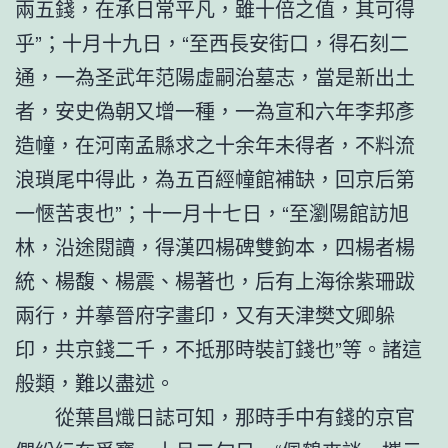
兩五錢，在承日常平凡，雖十倍之值，其可得
乎”；十月十九日，“至西長安街口，得石刻二
通，一為圣武年范陽虛嗣治墓志，當是新出土
者，安史偽朝又增一種，一為宣和六年李邦彥
造幢，在河南孟縣求之十余年未得者，不料流
浪瑣尾中得此，為五百經幢館補缺，回京后第
一愜苦衷也”；十一月十七日，“至瀏陽館訪旭
林，沿途閱讀，得漢四楊碑雙鉤本，四楊者楊
統、楊馥、楊震、楊著也，后有上海徐紫珊跋
兩行，并摹晉府字畫印，又有天津樊文卿躲
印，共京錢二千，不抵那時裝訂錢也”等。諸這
般類，難以盡述。
從葉昌熾日誌可知，那時手中有錢的京官