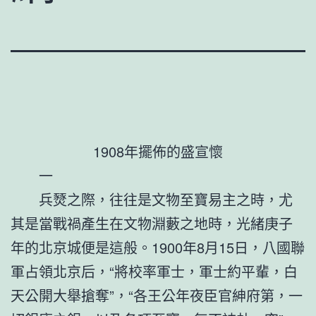
1908年擺佈的盛宣懷
一
兵燹之際，往往是文物至寶易主之時，尤
其是當戰禍產生在文物淵藪之地時，光緒庚子
年的北京城便是這般。1900年8月15日，八國聯
軍占領北京后，“將校率軍士，軍士約平輩，白
天公開大舉搶奪”，“各王公年夜臣官紳府第，一