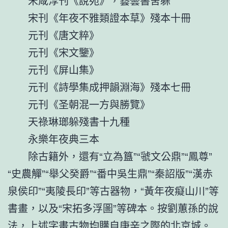
宋咸淳刊《說苑》，藝蕓書舍躲
宋刊《年夜不雅類證本草》殘本十冊
元刊《唐文粹》
元刊《宋文鑒》
元刊《屏山集》
元刊《詩學集成押韻淵海》殘本七冊
元刊《圣朝混一方與勝覽》
天祿琳瑯躲殘書十九種
永樂年夜典三本
除古籍外，還有“立為簋”“虢文公鼎”“鳳尊”
“史農觶”“舉父癸爵”“番中吳生鼎”“秦詔版”“漢赤
泉侯印”“夷陵長印”等古器物，“黃年夜癡山川”等
書畫，以及“宋拓多浮圖”等碑本。按劉蕙孫的說
法，上述字畫古物均購自庚辛之際的北京城。