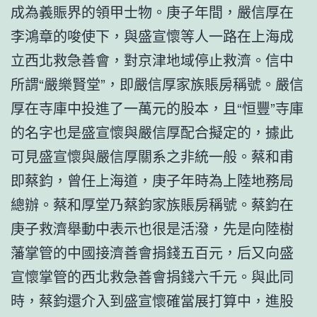
成為義賑界的領甲士物。庚子年間，嚴信厚在
李鴻章的唆使下，與盛宣懷等人一路在上海成
立西北救急善會，對京津地域停止救濟。信中
所謂“嚴樂賢堂”，即嚴信厚家族賬房稱號。嚴信
厚在寺庫中投進了一萬元的股本，且“恒豐”寺庫
的名字也是盛宣懷與嚴信厚配合擬定的，據此
可見盛宣懷與嚴信厚關系之非統一般。蔡和甫
即蔡鈞，曾任上海道，庚子年時為上陸地務局
總辦。蔡和厚堂乃蔡鈞家族賬房稱號。蔡鈞在
庚子救濟舉動中表示也很是活潑，先是向陸樹
藩掌管的中國接濟善會捐錢五百元，后又向盛
宣懷掌管的西北救急善會捐錢六千元。與此同
時，蔡鈞還介入到盛宣懷確當展打算中，進股