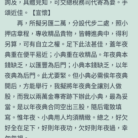
詢及，具體見知，可交總稅務司代寄為要。手
頌近佳。【宣懷】
再，所擬另匯二萬，分設代步二處，照小
押店章程，專收精品貴物，皆轉進典中，得利
另算，可有自立之權。足下此法甚佳，蓋年夜
典重在便平易近；小典重在收精品。年夜典本
錢缺乏，以匯豐為后門；小典本錢缺乏，以年
夜典為后門。此尤要緊。但小典必需俟年夜典
開后，方能舉行，我擬將年夜典全讓別人做
股，而我以兩萬金專寄跡下辦此小典，最為妥
當。是以年夜典合同空出三股，隨后電致填
寫。惟年夜、小典用人均須精緻。總之，好欠
好全在足下，好則年夜功，欠好則年夜過，幸