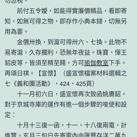
勿忽視。
前付五令嬡，如能得實廉價精品，看即寄
知，如無可得之物，即存作小典本錢，切無另
用為要。
金價卅換，到滬可得卅六、七換。此物不
易寄滬，久存擱利，恐無年夜益。珠寶、惲王
貂皮等，皆須至精至賤，方可
瑜伽教室
下手。
再頌日祺。【宣懷】（盛宣懷檔案材料選輯之
七《義和團活動》，424、425頁）
十一月初六日，盛宣懷再次致函姚賡韶，
對于京城寺庫的運作有進一個步驟的唆使和設
定：
十月十三復一函，十一、十八復兩電，計
進覽。玄月三旬日先寄電內由匯豐存洋二萬九