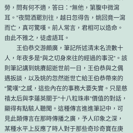
勞，問有何不適，答曰：“無他，第腹中微瀉
耳。”夜間酒罷別往，越日忽得告，姚回竟一瀉
而亡，真可驚嘆。前人常言，君相可以造命。
由此不雅之，徒虛語耳。
王伯恭交游頗廣，筆記所述清末名流數十
人，年夜多是“與之切身來往的經過的事況”。該
則筆記講到姚賡韶逝世前一日，王伯恭與之偶
遇扳談，以及姚的忽然逝世亡給王伯恭帶來的
“驚嘆”之感，這些內在的事務大要失實。只是慈
禧太后與李蓮英關于“十八粒珠串”價值的對話，
顯得有點駭人聽聞。這種傳言進進筆記中，可
見此類傳言在那時傳播之廣，予人印象之深，
某種水平上反應了時人對于那些奇珍奇寶在庚