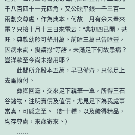
千八百四十一元四角，又公砝平銀一千三百十
兩劃交尊處，作為典本，何故一月有余未奉來
電？只接十月十三日來電云：“典初四已開，甚
旺。典款幼舲可墊卅萬。前匯三萬已告匯豐，
因病未謁，擬請撥”等語。未滿足下何故患病？
豈洋款至今尚未撥用耶？
此間所允股本五萬，早已備齊，只候足上
去電撥付。
彝卿回滬，交來足下親筆一單，所得王石
谷諸物，注明賣價及值價，尤見足下為我處事
當真，可感之至。（計十種，以及續得精品，
均存尊處，來歲寄來。）
……