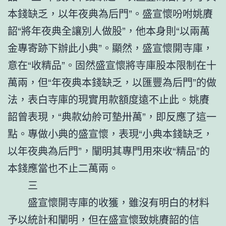
本錢缺乏，以年夜典為后門”。盛宣懷吩咐姚賡
韶“將年夜典全讓別人做股”，他本身則“以兩萬
金專寄跡下辦此小典”。顯然，盛宣懷開寺庫，
意在“收精品”。固然盛宣懷將寺庫股本限制在十
萬兩，但“年夜典本錢缺乏，以匯豐為后門”的做
法，表白寺庫的現實用款額度遠不止此。姚賡
韶曾表現，“典款幼舲可墊卅萬”，即反應了這一
點。專做小典的盛宣懷，表現“小典本錢缺乏，
以年夜典為后門”，闡明其專門用來收“精品”的
本錢應當也不止二萬兩。
三
盛宣懷開寺庫的收獲，雖沒有明白的材料
予以統計和闡明，但在盛宣懷致姚賡韶的信