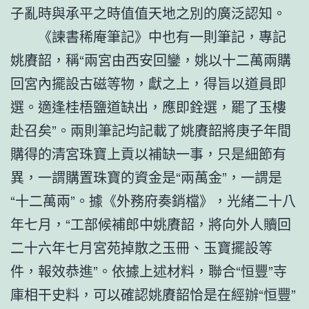
子亂時與承平之時值值天地之別的廣泛認知。
《諫書稀庵筆記》中也有一則筆記，專記
姚賡韶，稱“兩宮由西安回鑾，姚以十二萬兩購
回宮內擺設古磁等物，獻之上，得旨以道員即
選。適逢桂梧鹽道缺出，應即銓選，罷了玉樓
赴召矣”。兩則筆記均記載了姚賡韶將庚子年間
購得的清宮珠寶上貢以補缺一事，只是細節有
異，一謂購置珠寶的資金是“兩萬金”，一謂是
“十二萬兩”。據《外務府奏銷檔》，光緒二十八
年七月，“工部候補郎中姚賡韶，將向外人贖回
二十六年七月宮苑掉散之玉冊、玉寶擺設等
件，報效恭進”。依據上述材料，聯合“恒豐”寺
庫相干史料，可以確認姚賡韶恰是在經辦“恒豐”