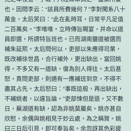
也。因問李云：“該員所費幾何？”李對聞系八十
萬金，太后笑曰：“此在亂時耳，日常平凡足值
二百萬矣。”李唯唯。立時傳旨賜宴，并命以道
員即選，所謂特旨班也。已而湖南鹽道被選而
補朱延熙。太后問何以，吏部以朱應得司業，
既改補徐世昌，合行補外，更出缺出，當回姚
得。不多又有一道缺，復為別人得往。太后甚
怒，責問吏部，則適有一應補班到京，不得不
盡其占先。太后怒曰：“事既這般，再出缺出，
不補姚者，以違旨論。”吏部悚但是退。又不數
日，蕪湖道有缺，認為非姚莫屬矣。姚亦甚自
欣慰，余偶與姚相見于妙云處，為之稱賀。姚
曰三日后引見，即可奉旨矣。余忽訝其色彩疲