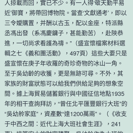
人掠載而回，實已不少。有一人得‘敬天勤平易
近’御寶，將帶回博物院。當查‘文獻通考’，即以
三令嬡購置，并酬以古玉，配以金座，特派縣
丞馮出發（系馮慶鏞子，甚能勤苦），赴陜恭
進，一切尚求看護為禱。”（盛宣懷檔案材料選
輯之七《義和團活動》，497頁）這些大要只是
盛宣懷在庚子年收羅的奇珍奇物的冰山一角。
至于吳幼齡的收獲，更是無跡可尋。不外，其
家族的財富狀態可以給我們供給足夠的想象空
間。據上海貿易儲蓄銀行與中國征信地點1935
年的相干查詢拜訪，“曾任北平匯豐銀行大班”的
“吳幼舲家庭”，資產數“達1200萬兩”。（《收支
于中西之間：近代上海大班社會生涯》，241