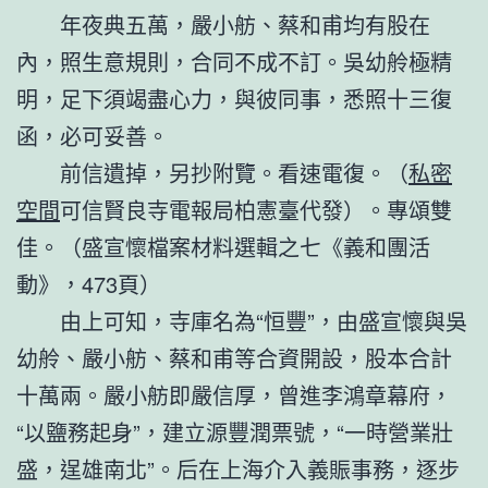
年夜典五萬，嚴小舫、蔡和甫均有股在
內，照生意規則，合同不成不訂。吳幼舲極精
明，足下須竭盡心力，與彼同事，悉照十三復
函，必可妥善。
前信遺掉，另抄附覽。看速電復。（
私密
空間
可信賢良寺電報局柏憲臺代發）。專頌雙
佳。（盛宣懷檔案材料選輯之七《義和團活
動》，473頁）
由上可知，寺庫名為“恒豐”，由盛宣懷與吳
幼舲、嚴小舫、蔡和甫等合資開設，股本合計
十萬兩。嚴小舫即嚴信厚，曾進李鴻章幕府，
“以鹽務起身”，建立源豐潤票號，“一時營業壯
盛，逞雄南北”。后在上海介入義賑事務，逐步