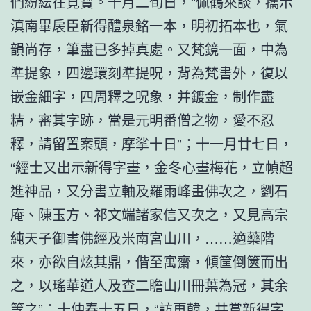
們紛紜在覓寶。十月二旬日，“佩鶴來談，攜示
滇南畢扆臣新得醴泉銘一本，明初拓本也，氣
韻尚存，筆盡已多掉真處。又梵鏡一面，中為
準提象，四邊環刻準提呪，背為梵書外，復以
嵌金細字，四周釋之呪象，并鍍金，制作盡
精，審其字跡，當是元明番僧之物，愛不忍
釋，請留置案頭，摩挲十日”；十一月廿七日，
“經士又出示新得字畫，金冬心畫梅花，立幀超
進神品，又分書立軸及羅雨峰畫佛次之，劉石
庵、陳玉方、祁文端諸家信又次之，又見高宗
純天子御書佛經及米南宮山川，……適藥階
來，亦欲自炫其鼎，偕至寓齋，傾筐倒篋而出
之，以瑤華道人及查二瞻山川冊葉為冠，其余
等之”；十仲春十五日，“訪再韓，共賞新得字