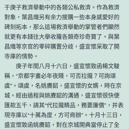
于庚子救濟舉動中的各類公私救濟。作為救濟
對象，葉昌熾另有余力搜購一些本身感愛好的
碑刻拓本，那么這場救濟舉動的掌管者們顯然
就更有本錢往大舉收羅各類奇珍奇寶了。與葉
昌熾等京官的零碎購置分歧，盛宣懷采取了開
寺庫的情勢。
庚子年閏八月十六日，盛宣懷致函楊文駿
稱，“京都字畫必年夜賤，可否拉攏？可詢頌
虞”。頌虞，名姚賡韶，盛宣懷的女婿，時在京
城。經由過程與姚賡韶的溝通，盛宣懷很快便
匯款五千，請其“代拉攏精品，務要廉價”，并表
現寺庫以“十萬為度，方可商辦”。十月十三日，
盛宣懷致函姚賡韶，對在京城開典當停止了全