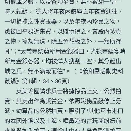
切銀庫之銀，以及各項至寶，無不被劫一空”。
時人記錄，“德人將年夜內鎮庫之年夜寶運往，
一切搶掠之珠寶玉器，以及年夜內珍異之物，
悉被回平易近集資，以賤價得之。宮殿內珍貴
之物，掠劫無遺，除五色花板之外，一無所存
耳”；“太常寺祭奠所用金銀器皿，光祿寺延宴時
所用金銀各器，均被洋人搜刮一空，其分起出
城之兵，無不滿載而往”。（《義和團活動史料
叢編》第1輯，34、36頁）
英美等國請求兵士將擄掠品上交，公然拍
賣，其支出作為獎賞金，依照職務品級停止分
派。劫奪品的公然拍賣，吸引了“其他互市港口
的本國外僑以及上海、噴鼻港的古玩商紛紜前
來餐與加入拍賣，聽說此中有人身負歐洲拍賣