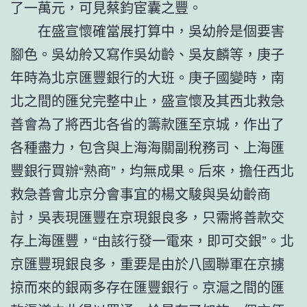
了一萬元，可見蔡鈞宦囊之豐。
在盛宣懷確當展打算中，吳幼舲是個要害
腳色。吳幼舲又寫作吳幼齡、吳友麟等，庚子
年時為北京匯豐銀行的大班。庚子國變時，南
北之間的匯兌完整中止，盛宣懷及其西北救急
善會為了將西北各省的籌款匯至京城，作出了
各種盡力，包含與上海海關副稅務司、上海匯
豐銀行買辦“熟商”，均無成果。后來，擔任西北
救急善會北京分會事宜的楊文駿與吳幼齡商
討，吳表現匯豐在京現銀良多，只需將善款交
存上海匯豐，“由該行發一電來，即可交銀”。北
京匯豐現銀良多，重要是由於八國聯軍在京擄
掠而來的銀兩多存在匯豐銀行。京滬之間的匯