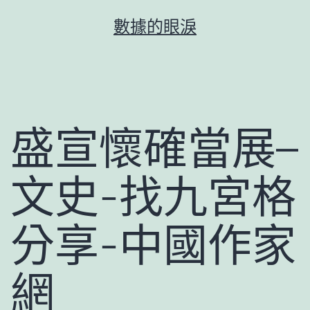
跳
數據的眼淚
至
主
要
內
容
盛宣懷確當展–
文史-找九宮格
分享-中國作家
網