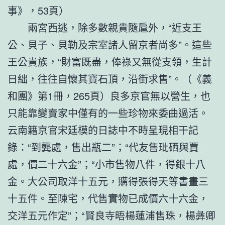
事》，53頁）
兩宮西逃，除多數親貴隨扈外，“近支王
公、貝子、貝勒及宗室諸人留京者尚多”。這些
王公貴族，“財富既盡，俸祿又無從支領，生計
日絀，往往自懷其寶石頂，沿街求售”。（《義
和團》第1冊，265頁）良多京官無以營生，也
只能靠變賣家中僅有的一些珍物來委曲過活。
云南籍京官宋廷模的日誌中不時呈現相干記
錄：“到龔處，售出瓶二”；“代友售玭硒與賈
處，價二十六金”；“小市售物八件，得銀十八
金。大公司取洋十五元，購得張得天等書畫三
十五件。至陳宅，代售實物已成價六十六金，
交洋五元作定”；“賢良寺晤楊蓮浦售珠，楊彝卿