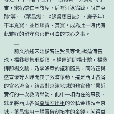
畫，宋拓懷仁圣教序，后有汪退翁跋，尚是真
跡”等。（葉昌熾：《緣督廬日誌》，庚子年）
不單覓寶，並且炫寶、賞寶，成為此一時代有
此雅好的留守京官們可貴的快心之事。
二
前文所述宋廷模曾往賢良寺“晤楊蓮浦售
珠，楊彝卿售珊瑚頂”。楊蓮浦即楊士驤，楊彝
卿即楊文駿，乃李鴻章的議和隨員，同時正與
盛宣懷等人睜開庚子救濟舉動。這是西北各省
的官名流商，結合對京津地域的難官難平易近
實行的一次救濟舉動。此中一項內在的事務，
就是將西北各省
會議室出租
的公私金錢匯至京
城。葉昌熾用于購置碑刻拓本的金錢，就得益