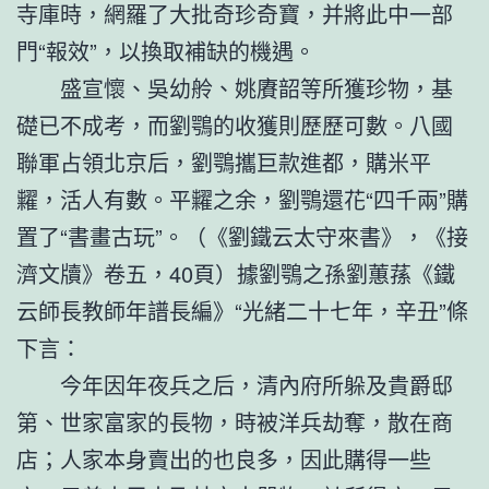
寺庫時，網羅了大批奇珍奇寶，并將此中一部
門“報效”，以換取補缺的機遇。
盛宣懷、吳幼舲、姚賡韶等所獲珍物，基
礎已不成考，而劉鶚的收獲則歷歷可數。八國
聯軍占領北京后，劉鶚攜巨款進都，購米平
糶，活人有數。平糶之余，劉鶚還花“四千兩”購
置了“書畫古玩”。（《劉鐵云太守來書》，《接
濟文牘》卷五，40頁）據劉鶚之孫劉蕙蓀《鐵
云師長教師年譜長編》“光緒二十七年，辛丑”條
下言：
今年因年夜兵之后，清內府所躲及貴爵邸
第、世家富家的長物，時被洋兵劫奪，散在商
店；人家本身賣出的也良多，因此購得一些