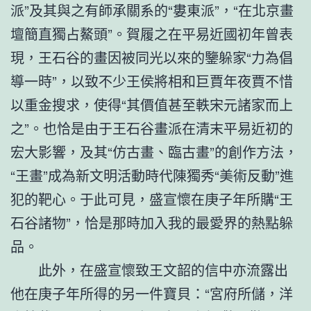
派”及其與之有師承關系的“婁東派”，“在北京畫
壇簡直獨占鰲頭”。賀履之在平易近國初年曾表
現，王石谷的畫因被同光以來的鑒躲家“力為倡
導一時”，以致不少王侯將相和巨賈年夜賈不惜
以重金搜求，使得“其價值甚至軼宋元諸家而上
之”。也恰是由于王石谷畫派在清末平易近初的
宏大影響，及其“仿古畫、臨古畫”的創作方法，
“王畫”成為新文明活動時代陳獨秀“美術反動”進
犯的靶心。于此可見，盛宣懷在庚子年所購“王
石谷諸物”，恰是那時加入我的最愛界的熱點躲
品。
此外，在盛宣懷致王文韶的信中亦流露出
他在庚子年所得的另一件寶貝：“宮府所儲，洋