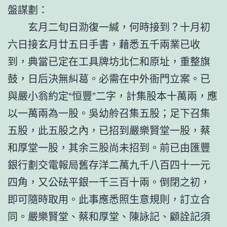
盤謀劃：
玄月二旬日泐復一緘，何時接到？十月初
六日接玄月廿五日手書，藉悉五千兩業已收
到，典當已定在工具牌坊北仁和原址，重整旗
鼓，日后決無糾葛。必需在中外衙門立案。已
與嚴小翁約定“恒豐”二字，計集股本十萬兩，應
以一萬兩為一股。吳幼舲召集五股；足下召集
五股，此五股之內，已招到嚴樂賢堂一股，蔡
和厚堂一股，其余三股尚未招到。前已由匯豐
銀行劃交電報局舊存洋二萬九千八百四十一元
四角，又公砝平銀一千三百十兩。倒閉之初，
即可隨時取用。此事應悉照生意規則，訂立合
同。嚴樂賢堂、蔡和厚堂、陳詠記、顧詮記須