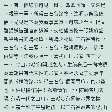
中，有一條線索可見一斑：“彝卿回滬，交來足
下親筆一單，所得王石谷諸物，注明賣價及值
價，尤見足下為我處事當真，可感之至。”楊文
駿護送被難官商返滬，交給盛宣懷一張姚賡韶
親筆所書的購物單，所購之物即“王石谷諸物”。
王石谷，名王翚，字石谷，號耕煙散人、清暉
白叟等，江蘇虞隱士，清初山川畫家“四王”之
一，“虞山畫派”的開派之人，生前身后一向被視
為清朝最有代表性的畫家。秦祖永著于同治年
間的《桐陰論畫》稱王石谷“獨開門戶，真畫圣
也”。林紓稱“石谷畫為前清第一”，陳師曾則表
現“有清一代之山川，王派實有擺佈畫界之權
勢”。甚至到了平易近初，以王石谷為宗的“虞山