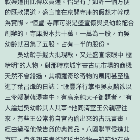
款渠道由此得以買通。恰是有了如許一個方便
的匯款渠道，盛宣懷在京開寺庫的假想才幹成
為實際。“恒豐”寺庫可說是盛宣懷與吳幼齡配合
創辦的，寺庫股本共十萬，一萬為一股，而吳
幼齡就召集了五股，占有一半的股份。
吳幼齡手握大批現款，又是盛宣懷眼中“極
精明”的人物，對那時京城字畫古玩市場的商機
天然不會錯過，其網羅奇珍奇物的風聞甚至進
進了葉昌熾的日誌：“匯豐洋行掌柜吳友麟欲以
三令嬡購韓湜畫牛，有高宗純天子御題者。”有
人論述吳幼齡其人其事:“他同清室王公親密往
來，有些王公常將自宮內偷出來的古玩書畫，
經由過程他做告貸的典質品。八國聯軍侵進北
京時，良多親王貴族將稀世珍物一箱箱地存放