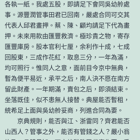
各執一紙。我處五股，即請足下會同吳幼舲處
事。源豐潤管事田君已回南，嚴處合同可交其
代表人邱君畫押。蔡、陳、顧均請足下代為畫
押。未來用款由匯豐救濟。極珍貴之物，寄存
匯豐庫房。股本官利七厘，余利作十成，七成
回股東，三成作花紅，取息三分，一年為滿，
均可照行。惟同人之意，面前目今京中無典，
暫為便平易近，承平之后，南人決不愿在南方
留此財產。一年期滿，賣包之后，即須結束。
坐落既佳，似不患無人接替。典屋能否暫租，
統希足上面與吳幼舲妥商，列進合同為要。
京典規則，能否與江、浙雷同？齊君能否
山西人？管事之外，能否有管錢之人？嚴小翁