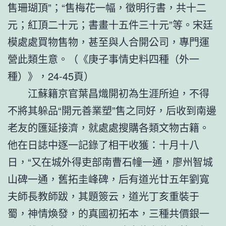
售珊瑚頂”；“售梅花一幅，徵明行書，共十二
元；紅頂二十元；書畫十五件三十元”等。宋廷
模處處買物售物，甚至與人合開公司，專門運
營此類生意。（《庚子事情史料四種（外一
種）》，24-45頁）
江蘇籍京官葉昌熾開初為生涯所迫，不得
不將其躲品“開元善業塑”售之同好，后收到南邊
老友的匯延接濟，就處處搜購各類文物古籍。
他在日誌中逐一記錄了相干收獲：十月十八
日，“又在城外得吏部南曹石幢一通，廖州智城
山碑一通，舊拓圭峰碑，后有道光廿五年劉寬
夫師長教師跋，其題簽云，道光丁亥重裝于
蜀，神情煥發，的真國初拓本，三種共價銀一