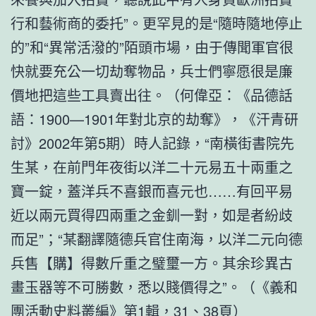
行和藝術商的委托”。更罕見的是“隨時隨地停止
的”和“異常活潑的”陌頭市場，由于傳聞軍官很
快就要充公一切劫奪物品，兵士們寧愿很是廉
價地把這些工具賣出往。（何偉亞：《品德話
語：1900—1901年對北京的劫奪》，《汗青研
討》2002年第5期）時人記錄，“南橫街書院先
生某，在前門年夜街以洋二十元易五十兩重之
寶一錠，蓋洋兵不喜銀而喜元也……有回平易
近以兩元買得四兩重之金釧一對，如是者紛歧
而足”；“某翻譯隨德兵官住南海，以洋二元向德
兵售【購】得數斤重之璧璽一方。其余珍異古
畫玉器等不可勝數，悉以賤價得之”。（《義和
團活動史料叢編》第1輯，31、38頁）