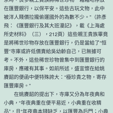
在匯豐銀行，以保平安。這些古玩文物，此中
被洋人賤價拉攏偷運國外的為數不少。”（許彥
飛：《匯豐銀行及其大班漫記》，載《上海處
所史材料》（三），212頁）這些親王貴族畢竟
是將稀世珍物存放在匯豐銀行，仍是當給了“恒
豐”寺庫或許低價賣給吳幼齡自己，已無據可
考。不外，這些稀世珍物曾集中到匯豐銀行的
庫房，應確有其事。如前所述，盛宣懷在給姚
賡韶的便函中便特殊誇大：“極珍貴之物，寄存
匯豐庫房。”
在姚賡韶的提出下，寺庫又分為年夜典和
小典，“年夜典重在便平易近，小典重在收精
品”，且“年夜典本錢缺乏，以匯豐為后門；小典