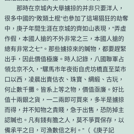
那時在京城內大舉擄掠的并非只要洋人，
很多中國的“敗類土棍”也參加了這場猖狂的劫奪
中，庚子年間生涯在京城的齊如山表現，“弄虛
作假，本國人搶的不外非常之三，本國人搶的
總有非常之七”。那些擄掠來的贓物，都要趕緊
出手，因此價值極廉。時人記錄，八國聯軍占
領北京不久，“騾馬市年夜街自虎坊橋直至菜市
口以西，凌晨出賣估衣、珠寶、綢緞、古玩，
何止數千攤。皆系上等之物，價值亟廉。好比
值十兩銀之貨，一二兩即可買來，多半是擄掠
而得，并不知物之貴賤，急于出售，恐防掉主
認贓也。凡有錢有膽之人，莫不爭買保存，以
備承平之日，可漁數倍之利。”（《庚子記