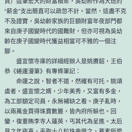
頁）這筆宏大的財富積聚，吳幼舲作為大班的
“薪金”支出簡直可以疏忽不計。當然，這盡不克
不及證實，吳幼齡家族的巨額財富年夜部門都
來自庚子國變時代的國難財，但亦可視為吳幼
齡在庚子國變時代獲益相當可不雅的一個注
腳。
盛宣懷寺庫的詳細經辦人是姚賡韶，王伯
恭《蜷廬漫筆》有專條筆記：
命運之說，智者不道，然確有可托。姚頌
虞者，盛宣懷之婿，少年美秀，又富有多金，
為工部額定司員，永無補缺之看。庚子亂時，
以兩萬金買得珠寶數簏，皆內府所躲也。回
鑾，復重賄李寺人蓮英，丐其代為呈進。太后
見之年夜喜，手取十八粒珠串佩之，蓋素所愛