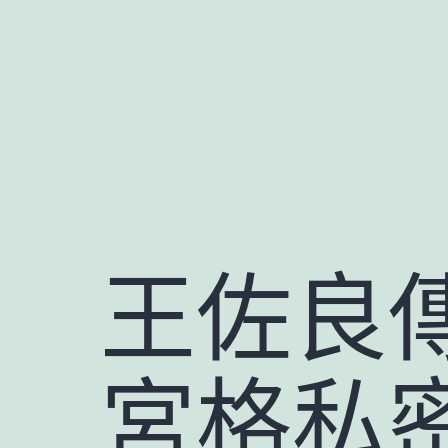
跳
至
主
要
內
容
王佐良傳
宮格私