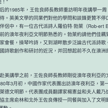
晚！”
后的1985年，王佐良師長教師重訪明年夜講學一周
待。英美文學的同業們對他的學問和談鋒更贊不停
伴侶中，有一位古代派詩人羅伯特·勃萊（Rob⁃ert B
前的澳年夜利亞文明節熟悉的。勃萊約請他們佳耦
家會餐，操琴吟詩，又到湖畔散步泛論古代派詩歌
國詩歌創作和研討的近況，并回想起前不久在澳洲
赴美講學之前，王佐良師長教師剛從澳年夜利亞的
980年3月初，中國作家代表團出訪澳年夜利亞，第
萊德文明節。代表團成員翻譯家楊憲益和夫人戴乃
協主席俞林和北外王佐良傳授一同餐與加入了文明
”運動。