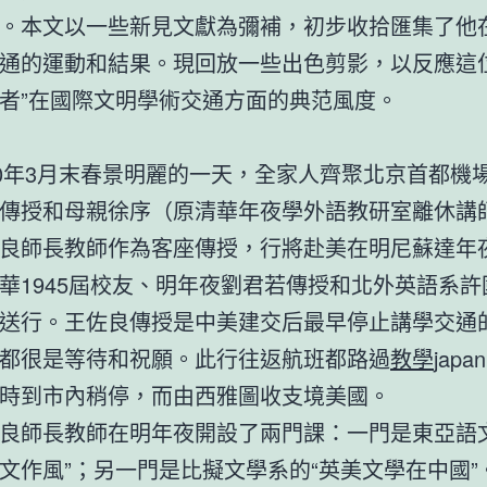
。本文以一些新見文獻為彌補，初步收拾匯集了他在1
通的運動和結果。現回放一些出色剪影，以反應這位
者”在國際文明學術交通方面的典范風度。
80年3月末春景明麗的一天，全家人齊聚北京首都機
傳授和母親徐序（原清華年夜學外語教研室離休講
良師長教師作為客座傳授，行將赴美在明尼蘇達年
華1945屆校友、明年夜劉君若傳授和北外英語系許
送行。王佐良傳授是中美建交后最早停止講學交通
都很是等待和祝願。此行往返航班都路過
教學
japa
時到市內稍停，而由西雅圖收支境美國。
良師長教師在明年夜開設了兩門課：一門是東亞語文
文作風”；另一門是比擬文學系的“英美文學在中國”