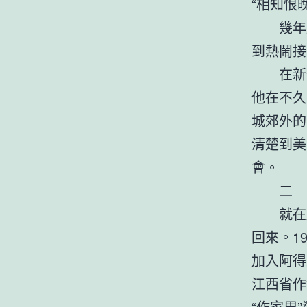
“相知恨
幾年
到熱鬧接
在新
他在不久
城郊外的
清楚到美
會。
二
就在
回來。1
加入阿得
江西省作
“作家周