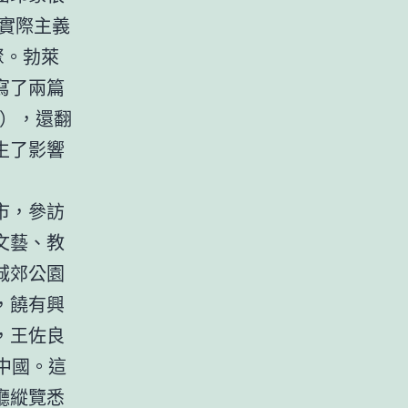
實際主義
聚。勃萊
寫了兩篇
4），還翻
生了影響
市，參訪
文藝、教
城郊公園
，饒有興
，王佐良
在中國。這
廳縱覽悉