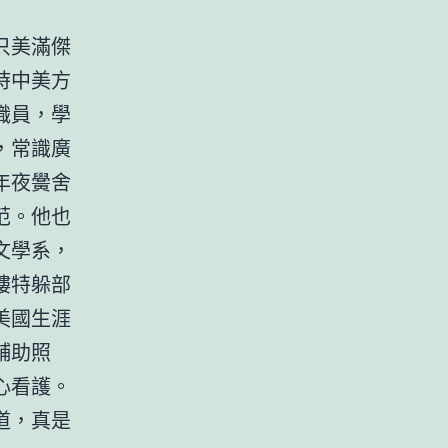
只美滿傑
時中美方
職員，學
，常識廣
年夜黌舍
范。他也
文學系，
樓特躲部
美國生涯
輔助照
心看護。
道，真是