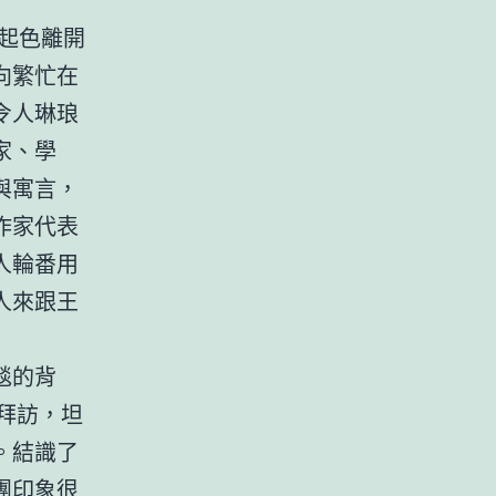
，起色離開
向繁忙在
令人琳琅
家、學
與寓言，
作家代表
人輪番用
人來跟王
毯的背
拜訪，坦
。結識了
團印象很