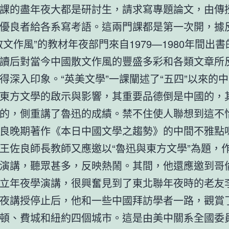
課的盡年夜大都是研討生，請求寫專題論文，由傳
優良者給各系寫考語。這兩門課都是第一次開，據
散文作風”的教材年夜部門來自1979—1980年間出
讀后對當今中國散文作風的豐盛多彩和各類文章所
得深入印象。“英美文學”一課闡述了“五四”以來的
東方文學的啟示與影響，其重要品德倒是中國的，
的，側重講了魯迅的成績。禁不住使人聯想到這不
良晚期著作《本日中國文學之趨勢》的中間不雅點
王佐良師長教師又應邀以“魯迅與東方文學”為題，
演講，聽眾甚多，反映熱鬧。其間，他還應邀到哥
立年夜學演講，很興奮見到了東北聯年夜時的老友
夜講授停止后，他和一些中國拜訪學者一路，觀賞
頓、費城和紐約四個城市。這是由美中關系全國委