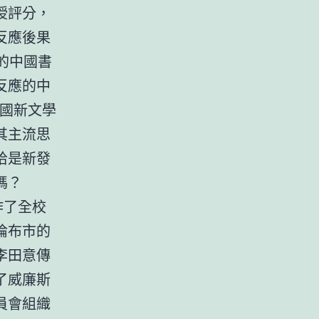
授評分，
反應後果
書的中國書
反應的中
中國新文學
其主流思
恰是新發
嗎？
作了全校
倫布市的
李田意傳
了威廉斯
員會組織