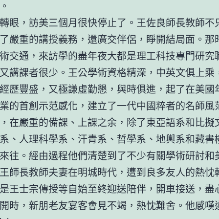
。
轉眼，訪美三個月很快停止了。王佐良師長教師不
了嚴重的講授義務，還廣交伴侶，睜開結局面。那
術交通，來訪學的盡年夜大都是理工科技專門研究
又講課者很少。王公學術資格精深，中英文俱上乘
經歷豐盛，又極謙虛勤懇，與時俱進，起了在美國
業的首創示范感化，建立了一代中國粹者的名師風
，在嚴重的備課、上課之余，除了東亞語系和比擬
系、人理科學系、汗青系、哲學系、地輿系和藏書
來往。經由過程他們清楚到了不少有關學術研討和
王師長教師夫妻在明城時代，遭到良多友人的熱忱
是王士宗傳授等自始至終迎送陪伴，開車接送，盡
開時，新朋老友宴客會見不竭，熱忱難舍。他感嘆