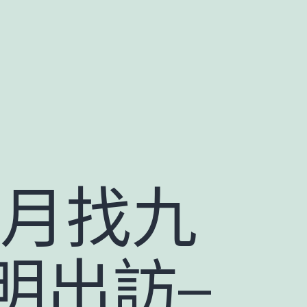
年月找九
明出訪–