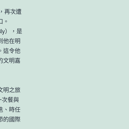
，再次遭
口。
ly），是
到他在明
。這令他
的文明嘉
文明之旅
一次餐與
迭、時任
節的國際