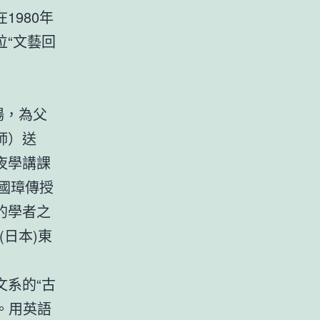
980年
“文藝回
場，為父
師）送
夜學講課
國璋傳授
的學者之
n(日本)東
系的“古
。用英語