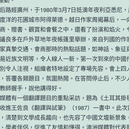
后路經廣州，于1980年3月7日抵澳年夜利亞悉尼
度洋的花圃城市阿得萊德。越日作家周揭幕后，一
商、贈書、觀賞和會餐之中，還看了扮演和焰火，
議良多在戶外草地年夜帳篷里舉辦，來自列國的作
家真摯交通、會商那時的熱點話題，如神話、象征
易近族文明等，令人線人一新。第一次到來的中國
別令人注視，組織者特地設定了專場先容。會上四
，答覆各類題目，氛圍熱鬧。在答問停止后，不少
教師握手，說他講得好。
媒體有一個翻譯題目的重點采訪，題為《土耳其掛
收進王佐良《翻譯與試筆》（1987）一書中。此次
，清楚到文學成長趨向，也先容了中國文壇新景象
、學者伴侶，促進了友情和懂得。澳洲媒體對代表