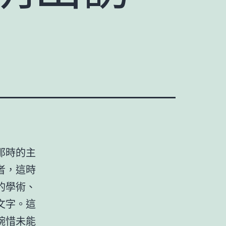
那時的主
者，這時
的學術、
文字。這
惋惜未能