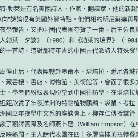
特·勃萊是有名美國詩人、作家、翻譯家，他的新超
意向”詩論很有美國外鄉特點。他們相約明尼蘇達再
夜學報告，又把中國代表團夸贊了一番。后王佐良
人勃萊一夕談》（1980）和《勃萊的境界》（198
的十首詩。這對那時年青的中國古代派詩人特殊發
周停止后，代表團轉赴墨爾本、堪培拉、悉尼各城
、藏書樓、書店、博物館、美術館等，會面了很多
士。學者們紛紜表現盼望到中國往訪學。在堪培拉
近距欣賞了年夜洋洲的特點植物鴯鹋、袋鼠、考拉
洲國立年夜學中文系的座談會上，柳存仁傳授掌管
談了翻譯實際及名師燕卜遜（William Empson）
反映熱鬧。主人請代表團在四十多層高樓頂扭轉餐