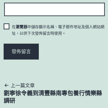
在
瀏覽器
中儲存顯示名稱、電子郵件地址及個人網站網
址，以供下次發佈留言時使用。
文
上一篇文章
劉寧徐令義到清豐縣南專包養行情樂縣
章
調研