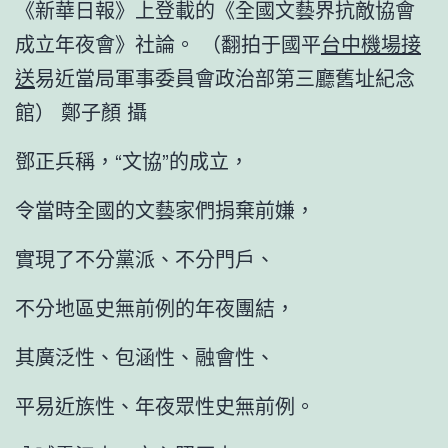
《新華日報》上登載的《全國文藝界抗敵協會
成立年夜會》社論。 （翻拍于國平
台中機場接
送
易近當局軍事委員會政治部第三廳舊址紀念
館） 鄭子顏 攝
鄧正兵稱，“文協”的成立，
令當時全國的文藝家們捐棄前嫌，
實現了不分黨派、不分門戶、
不分地區史無前例的年夜團結，
其廣泛性、包涵性、融會性、
平易近族性、年夜眾性史無前例。