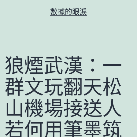
跳
數據的眼淚
至
主
要
內
容
狼煙武漢：一
群文玩翻天松
山機場接送人
若何用筆墨筑