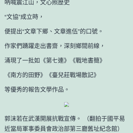
吶喊震江山，文心照歷史
“文協”成立時，
便提出“文章下鄉、文章進伍”的口號。
作家們踴躍走出書齋，深刻鄉間前線，
涌現了一批如《第七連》《戰地書簡》
《南方的田野》《臺兒莊戰場散記》
等優秀的報告文學作品。
郭沫若在武漢開展抗戰宣傳。 （翻拍于國平易
近當局軍事委員會政治部第三廳舊址紀念館）