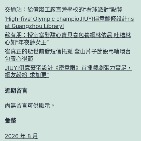
交通站：給億嵐工廠直營學校的“看球派對”點贊
‘High-five’ Olympic champioJIUYI俱意翻修設計ns
at Guangzhou Library!
蘇有朋：授室當娶甜心寶貝喜包養網林依晨 吐槽林
心如“年夜齡女王”
崔真正的逝世前發短信托孤 釜山片子節設弔唁環台
包養心得節
JIUYI俱意豪宅設計《密意眼》首播戲劇張力實足，
網友紛紛“求加更”
近期留言
尚無留言可供顯示。
彙整
2026 年 8 月