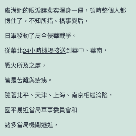
盧溝她的眼淚讓裴奕渾身一僵，頓時整個人都
愣住了，不知所措。橋事變后，
日軍發動了周全侵華戰爭。
從華北
24小時機場接送
到華中、華南，
戰火所及之處，
皆是苦難與瘡痍。
隨著北平、天津、上海、南京相繼淪陷，
國平易近當局軍事委員會和
諸多當局機關遷進，