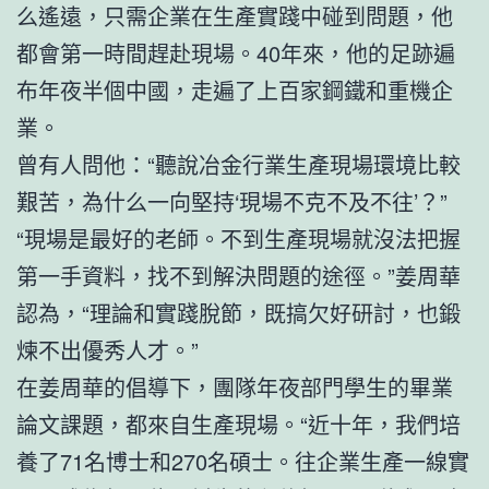
么遙遠，只需企業在生產實踐中碰到問題，他
都會第一時間趕赴現場。40年來，他的足跡遍
布年夜半個中國，走遍了上百家鋼鐵和重機企
業。
曾有人問他：“聽說冶金行業生產現場環境比較
艱苦，為什么一向堅持‘現場不克不及不往’？”
“現場是最好的老師。不到生產現場就沒法把握
第一手資料，找不到解決問題的途徑。”姜周華
認為，“理論和實踐脫節，既搞欠好研討，也鍛
煉不出優秀人才。”
在姜周華的倡導下，團隊年夜部門學生的畢業
論文課題，都來自生產現場。“近十年，我們培
養了71名博士和270名碩士。往企業生產一線實