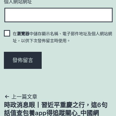
個人網站網址
在
瀏覽器
中儲存顯示名稱、電子郵件地址及個人網站網
址，以供下次發佈留言時使用。
文
上一篇文章
時政消息眼丨習近平重慶之行，這6句
章
話值查包養app得追蹤關心_中國網