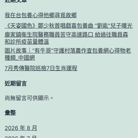
近期文章
我在台包養心得他鄉尋覓故鄉
《天姿國色》鄭少秋首唱戲喜包養曲 “劉能”兒子曝光
龐家鎮衛生院醫務職員苦守高速路口 給過往職員森
和診所疫苗量體溫
圖片故事｜“有牛哥”守護村落農作查包養網心得物老
種類_中國網
7月秀傳醫院巡檢7日生肖運程
近期留言
尚無留言可供顯示。
彙整
2026 年 8 月