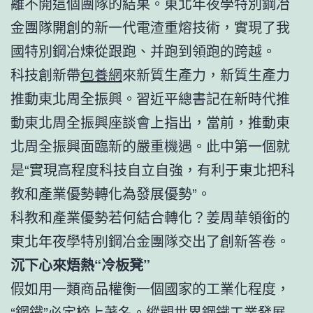
離不開這個團隊的結果。東北年夜學特別鋼冶
金團隊開創的新一代電渣重熔技術，實現了我
國特別鋼冶煉從跟跑、并跑到領跑的跨越。
科技創新帶
包養網
來新質生產力，新質生產力
推動東北周全振興。習近平總書記在新時代推
動東北周全振興座談會上指出，當前，推動東
北周全振興面臨新的嚴重機遇。此中第一個就
是“實現高程度科技自立自強，有利于東北把科
教和產業優勢轉化為發展優勢”。
科教和產業優勢若何結合轉化？姜周華領銜的
東北年夜學特別鋼冶金團隊交出了創新答卷。
沉下心來焐熱“冷板凳”
假如用一類商品權衡一個國家的工業化程度，
“鋼鐵”必定榜上著名。縱觀世界鋼鐵工業發展