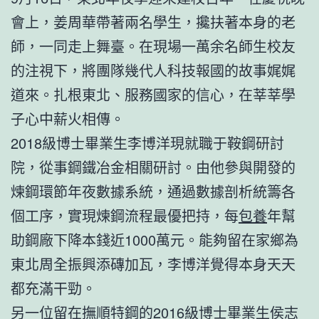
會上，姜周華帶著兩名學生，攙扶著本身的老
師，一同走上舞臺。在現場一萬余名師生校友
的注視下，將團隊幾代人科技報國的故事娓娓
道來。扎根東北、服務國家的信心，在莘莘學
子心中薪火相傳。
2018級博士畢業生李博洋現就職于鞍鋼研討
院，從事鋼鐵冶金相關研討。由他參與開發的
煉鋼環節年夜數據系統，通過數據剖析統籌各
個工序，實現煉鋼流程最優把持，每
包養
年幫
助鋼廠下降本錢近1000萬元。能夠留在家鄉為
東北周全振興添磚加瓦，李博洋覺得本身天天
都充滿干勁。
另一位留在撫順特鋼的2016級博士畢業生侯志