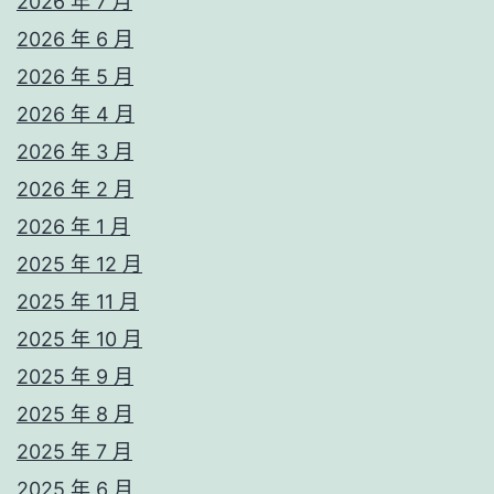
2026 年 7 月
2026 年 6 月
2026 年 5 月
2026 年 4 月
2026 年 3 月
2026 年 2 月
2026 年 1 月
2025 年 12 月
2025 年 11 月
2025 年 10 月
2025 年 9 月
2025 年 8 月
2025 年 7 月
2025 年 6 月