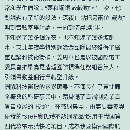
常和學生們說：“要和鋼鐵‘較較勁’。”一次，他
對課題有了新的設法，深夜11點把另兩位“戰友”
叫到實驗室里討論，一向到清晨3點半。
不知過了幾多個深夜，也不知煉了幾多爐鋼
水，東北年夜學特別鋼冶金團隊最終獲得了嚴
重理論和技術衝破，姜周華也是以被國際電工
委員會推舉為電渣爐國際標準任務組召集人，
引領帶動整個行業轉型升級。
團隊科技衝破的累累碩果，不僅長在了東北周
全振興的科研事業中，還掛滿了高端制造業高
質量發展的“枝頭”。在鞍鋼集團，由姜周華參與
研發的“316H奧氏體不銹鋼產品”應用于我國第
四代核電示范快堆項目，成為我國摸索國際領