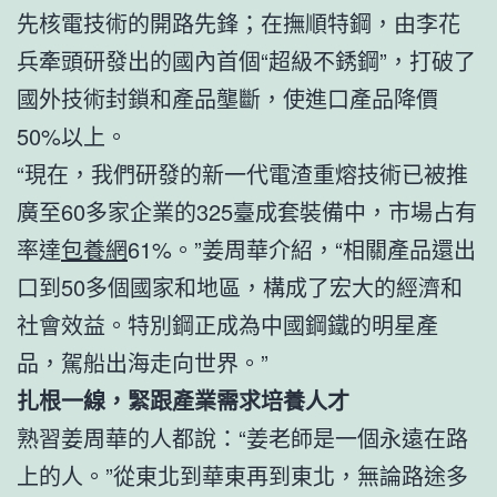
先核電技術的開路先鋒；在撫順特鋼，由李花
兵牽頭研發出的國內首個“超級不銹鋼”，打破了
國外技術封鎖和產品壟斷，使進口產品降價
50%以上。
“現在，我們研發的新一代電渣重熔技術已被推
廣至60多家企業的325臺成套裝備中，市場占有
率達
包養網
61%。”姜周華介紹，“相關產品還出
口到50多個國家和地區，構成了宏大的經濟和
社會效益。特別鋼正成為中國鋼鐵的明星產
品，駕船出海走向世界。”
扎根一線，緊跟產業需求培養人才
熟習姜周華的人都說：“姜老師是一個永遠在路
上的人。”從東北到華東再到東北，無論路途多