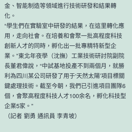
金、智能制造等領域進行技術研發和結果轉
化。
“學生們在實驗室中研發的結果，在這里轉化應
用，走向社會。在培養和會聚一批高程度科技
創新人才的同時，孵化出一批專精特新型企
業。”東北年夜學（沈撫）工業技術研討院副院
長董君偉說，“中試基地投產不到兩個月，就勝
利為四川某公司研發了用于‘天然太陽’項目標關
鍵處理技術。截至今朝，我們已引進項目團隊6
個，會聚高程度科技人才100余名，孵化科技型
企業5家。”
（記者 劉勇 通訊員 李青坡）