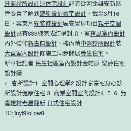
牙醫診所設計
退休宅設計
記者從河北雄安新區
管委會了解到
遊艇設計
豪宅設計
，截至3月16
日，容東片
綠裝修設計
區安置房項目
親子空間
設計
已有833棟完成結構封頂，室
禪風室內設計
內外裝修
新古典設計
、樓內精
中醫診所設計
裝
大直室內設計
修施工同步開展
養生住宅
。
新華社記者
民生社區室內設計
金皓原
樂齡住宅
設計
攝
<
會所設計
1
空間心理學
2
設計家豪宅
身心診
所設計
健康住宅
3
商業空間室內設計
4 5 6
無
毒建材
老屋翻新
日式住宅設計
TC:jiuyi9follow8