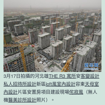
3月17日拍攝的河北雄
THE R3 寓所
安
客變設計
私人招待所設計
新區
loft風室內設計
容東
天母室
內設計
片區安置房項目建設現場
侘寂風
（無人
機
醫美診所設計
照片）。