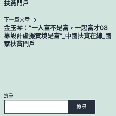
導
扶貧門戶
覽
下一篇文章
金玉琴：“一人富不是富，一起富才08
靠設計虛擬實境是富”_中國扶貧在線_國
家扶貧門戶
搜尋
搜尋