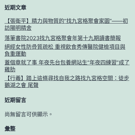
近期文章
【張衛平】精力與物質的“找九宮格聚會家園”——初
訪陽明精舍
落筆書院2023找九宮格聚會年第十九期讀書簡報
絕經女性防骨質疏松 重視飲食秀傳醫院健檢項目與
負重運動
蓋個章就了事 年夜先台包養網站生”年夜四練習”成了
雞肋
【行義】踏上這條尋找自我之路找九宮格空間：徒步
鵝湖之會 尾聲
近期留言
尚無留言可供顯示。
彙整