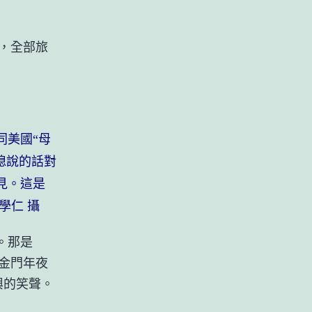
，全部旅
同美國“母
媳說的話對
見。這是
學仁 攝
。那是
金門年夜
興的笑聲。