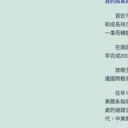
目的成長
習近平
和成長持
一事而轉
在兩國元
早完成2
放眼全球
護國際戰
往年11
美關系指
處的過錯
代，中美