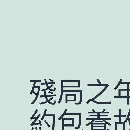
跳
至
主
要
內
容
殘局之
約包養