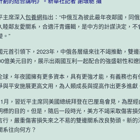
計劃的結合講明》。新華社記者 謝環馳 攝
主席深入
包養網
指出：“中俄互為彼此最年夜鄰國，同
久睦鄰友愛關系，合適汗青邏輯，是中方的計謀決定，不
變。”
首引領下，2023年，中俄各層級來往不竭推動，雙邊
000億美元目的，展示出兩國互利一起配合的強盛韌性和
，年夜國擁有更多資本，具有更強才能，有義務也有
爭與平安施展更高文用，為人類成長與提高作出更多進獻
月，習近平主席同美國總統拜登在巴厘島會見，為歷經
明標的目的。但是，隨后一段時光，美方不竭采取傷害損
言行，嚴重傷害損失來之不易的雙邊關系改良勢頭。新的
關系往向何方？