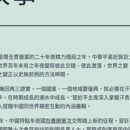
全貫徹黨的二十年夜精力殘局之年。中華平易近族巨
世界百年未有之年夜變局彼此交錯、彼此激蕩，世界之變
之變正以史無前例的方法睜開。
回再三證實，一個國度、一個地域要復興，就必需在汗
步，在時期成長的潮水中成長。”習近平主席深入掌握汗
入提醒中國同世界親密互動的內涵邏輯。
年，中國特點年夜國
包養網單次
交際踏上新的征程。習近
國際數十次會見到訪的列國各界人士，掌管或列席首屆中