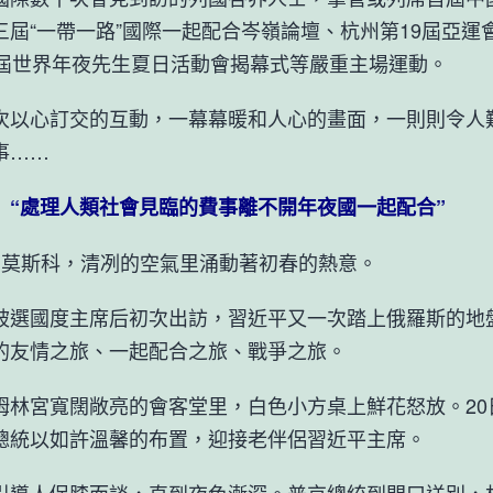
三屆“一帶一路”國際一起配合岑嶺論壇、杭州第19屆亞運
1屆世界年夜先生夏日活動會揭幕式等嚴重主場運動。
心訂交的互動，一幕幕暖和人心的畫面，一則則令人
事……
處理人類社會見臨的費事離不開年夜國一起配合”
斯科，清冽的空氣里涌動著初春的熱意。
國度主席后初次出訪，習近平又一次踏上俄羅斯的地
的友情之旅、一起配合之旅、戰爭之旅。
宮寬闊敞亮的會客堂里，白色小方桌上鮮花怒放。20
總統以如許溫馨的布置，迎接老伴侶習近平主席。