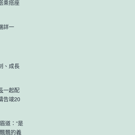
搭乘搭座
端詳一
制、成長
長
一起配
疇告竣20
眉道：“是
輕飄飄的義