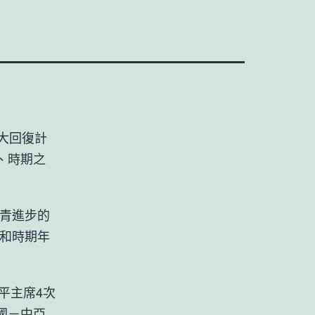
大回復計
、時期之
青進步的
青和時期年
平主席4次
國－中亞