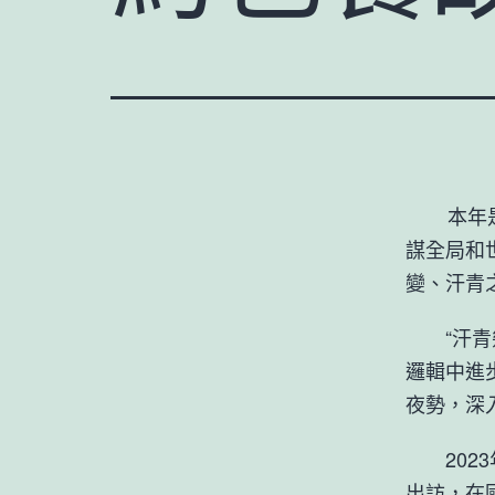
本年是周
謀全局和
變、汗青
“汗青幾
邏輯中進
夜勢，深
2023
出訪，在