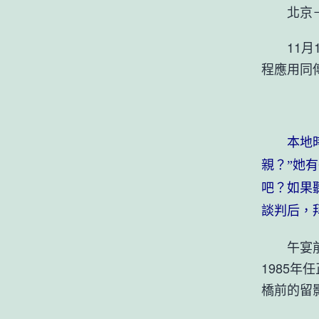
北京－
11月1
程應用同
本地時光
親？”她
吧？如果
談判后，
午宴前，
1985
橋前的留