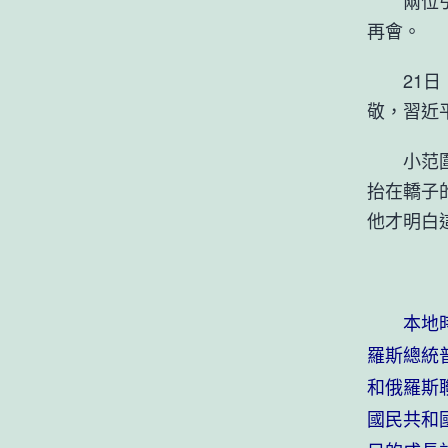
兩位引導
再會。
21日，
敬，習近
小范圍談
抬在轎子
他才明白
本地時光
羅斯總統
和俄羅斯
國民共和