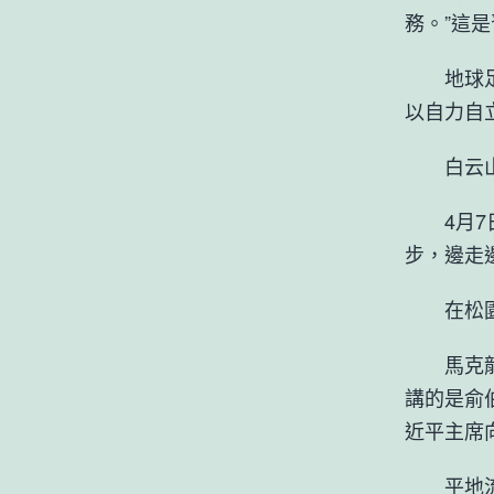
務。”這
地球足夠
以自力自
白云山麓
4月7日
步，邊走
在松園白
馬克龍饒
講的是俞伯
近平主席
平地流水