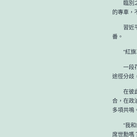
臨別之際
的專車，
習近平主
番。
“紅旗車
一段花絮
途徑分歧
在彼此尊
合，在政
多項共鳴
“我和總
席世勳嗎