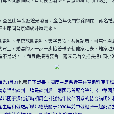
人促膝而談，直到夜色漸深。普京總統到門口送別，
亞歷山年夜廳燈光殘暴，金色年夜門徐徐關閉。兩名禮
平主席同普京總統并肩走來。
判、年夜范圍談判、簽字典禮、共見記者、可當他看
的背上，婚宴的人一步一步抬著轎子朝他家走去，離家越
這不是戲。 ，而且他接待宴會，兩國元首交通長達6個小
3月21
包養
日下戰書，國度主席習近平在莫斯科克里
普京舉辦談判。這是談判后，兩國元首配合簽訂《中華國
聯邦關于深化新時期周全計謀協作伙伴關系的結合講明》
國主席和俄羅斯聯邦總統關于2030年前中俄經濟一起配合