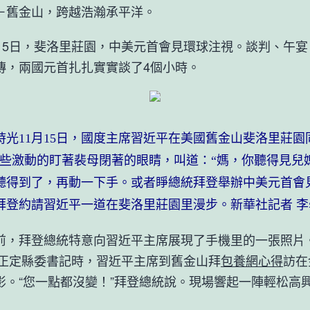
舊金山，跨越浩瀚承平洋。
5日，斐洛里莊園，中美元首會見環球注視。談判、午宴
傳，兩國元首扎扎實實談了4個小時。
11月15日，國度主席習近平在美國舊金山斐洛里莊園
有些激動的盯著裴母閉著的眼睛，叫道：“媽，你聽得見兒
聽得到了，再動一下手。或者睜總統拜登舉辦中美元首會
拜登約請習近平一道在斐洛里莊園里漫步。新華社記者 李
拜登總統特意向習近平主席展現了手機里的一張照片
年任正定縣委書記時，習近平主席到舊金山拜
包養網心得
訪在
影。“您一點都沒變！”拜登總統說。現場響起一陣輕松高