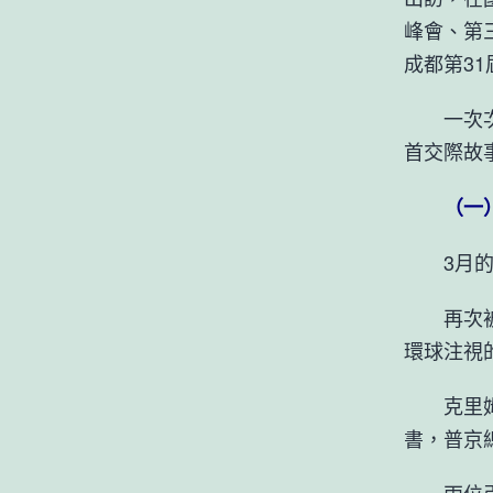
峰會、第
成都第3
一次次以
首交際故
（一）“
3月的莫
再次被選
環球注視
克里姆林
書，普京