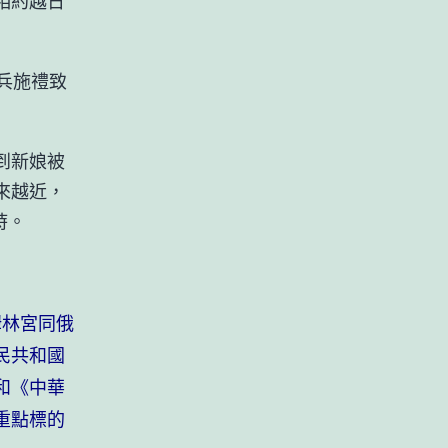
相約越日
兵施禮致
到新娘被
來越近，
時。
姆林宮同俄
民共和國
和《中華
重點標的