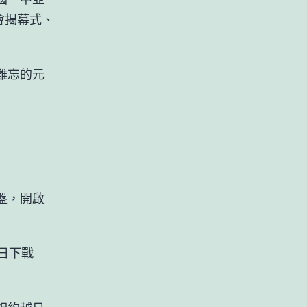
會揭幕式、
難忘的元
盤，開啟
日下戰