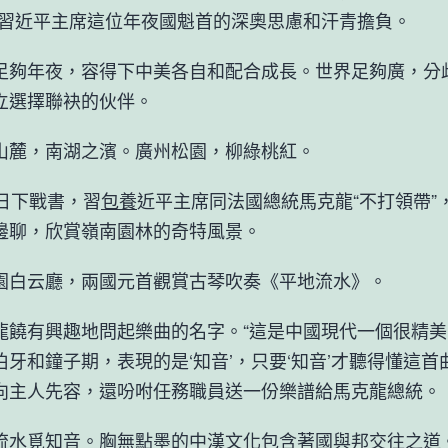
是習近平主席這位年夜國魁首的深奧思慮和汗青擔負。
年夜，容得下中美各自和配合成長。世界足夠廣，分
立選擇聯袂的伙伴。
，南湖之濱。廣州松園，柳綠桃紅。
下戰書，習
包養
近平主席同法國總統馬克龍“不打領帶”
邊聊，欣賞嶺南園林的奇特風景。
云廳，兩國元首觀賞古琴吹奏《平地流水》。
有興趣地問起樂曲的名字。“這是中國現代一個很精美
牙和鐘子期，表現的是‘知音’，只要‘知音’才聽得懂這首
向主人先容，還吩咐任務職員送一份樂譜給馬克龍總統。
覓知音。胸無點墨的中漢文化包含著國與邦交往之道