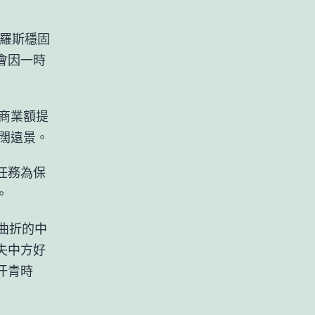
俄羅斯穩固
會因一時
商業額提
遼闊遠景。
任務為保
。
曲折的中
失中方好
汗青時