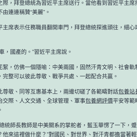
，拜登總統為習近平主席送行。當他看到習近平主席
不由連連稱贊“美麗”。
席表示任務職員翻開車門，拜登總統探進頭往，細心
，國產的。”習近平主席說。
，仿佛一個隱喻：中美兩國，固然汗青文明、社會軌
，完整可以彼此尊敬、戰爭共處、一起配合共贏。
敬、同等互惠基本上，兩邊切磋了各範疇對話
包養站
治交際、人文交通、全球管理、軍事
包養網評價
平安等範
。
統師長教師是中美關系的掌舵者，藍玉華愣了一下，蹙
？他來這裡做什麼？”對國民、對世界、對汗青都擔當著