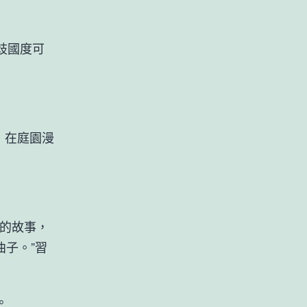
歧國度可
，在庭園漫
的故事，
曲子。”習
。