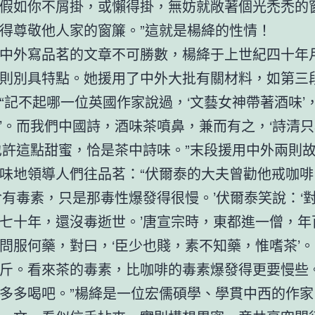
假如你不屑掛，或懶得掛，無妨就敞著個光禿禿的
得尊敬他人家的窗簾。”這就是楊絳的性情！
中外寫品茗的文章不可勝數，楊絳于上世紀四十年
則別具特點。她援用了中外大批有關材料，如第三
“記不起哪一位英國作家說過，‘文藝女神帶著酒味’，
’。而我們中國詩，酒味茶噴鼻，兼而有之，‘詩清
也許這點甜蜜，恰是茶中詩味。”末段援用中外兩則
味地領導人們往品茗：“伏爾泰的大夫曾勸他戒咖啡
含有毒素，只是那毒性爆發得很慢。’伏爾泰笑說：‘
七十年，還沒毒逝世。’唐宣宗時，東都進一僧，年
問服何藥，對曰，‘臣少也賤，素不知藥，惟嗜茶’
斤。看來茶的毒素，比咖啡的毒素爆發得更要慢些
多多喝吧。”楊絳是一位宏儒碩學、學貫中西的作家