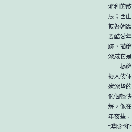
流利的散
辰；西山
披著朝霞
要酷愛年
跡，描繪
深感它是
楊絳
擬人伎倆
邃深摯的
像個輕快
靜，像在
年夜些，
“濃陰”