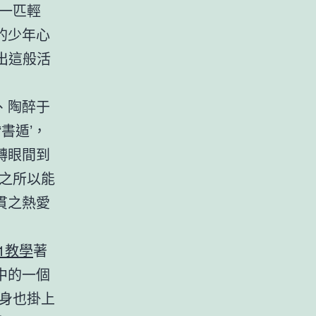
一匹輕
的少年心
出這般活
、陶醉于
書遁’，
轉眼間到
之所以能
貫之熱愛
1教學
著
中的一個
身也掛上