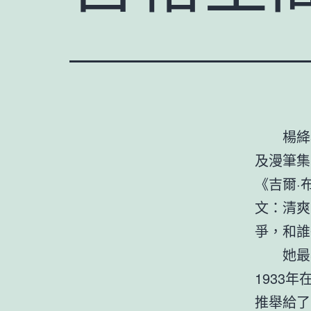
楊絳
及漫筆集
《吉爾·
文：清爽
爭，和誰
她最
1933
推舉給了