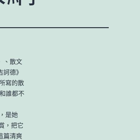
》、散文
吉訶德》
所寫的散
和誰都不
，是她
賞，把它
這篇清爽