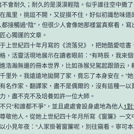
陰不會耐久；耐久的是漠漠輕陰。似乎誰往空中撒了
在風里，挑逗不開，又捉摸不住，好似初識愁味道
人都接觸過“陰”，但很少人會像她那樣當真察看，寫
匠心獨運的文章。
于上世紀四十年月寫的《流落兒》，把她酷愛唸書
格，活靈活現地展示在讀者眼前：“有時辰，我來個‘
進浩瀚無邊的冊本世界，比如孫猴兒駕起跟頭云，
千里外。我遠遠地拋開了家，竟忘了本身安在。”她
有名作家、翻譯家，盡不是偶爾的，沒有這種一以
力，盡不克不及培養如許一位大師。
不只“和誰都不爭”，並且處處會設身處地為他人
1對
尊敬他人。從她上世紀四十年月所寫《窗簾》一文
以小見年夜：“人家掛著窗簾呢，別往窺看。寧可本