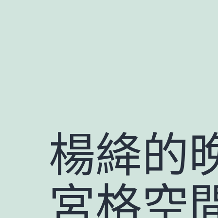
跳
至
主
要
內
容
楊絳的
宮格空