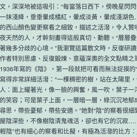
文，深深地被這吸引：“每當落日西下，傍晚星閃閃
一抹淺絳，垂垂暈成橘紅，暈成淡黃，暈成淺湖色…
的西山顏色變更察看之細致，描述之活潑，令人贊
夜天然的人，才幹刻畫得這般真切、動聽。“層層疊
著幾多分歧的心境。”我瀏覽這篇散文時，反復研讀
作者特別思慮、反復鍛煉、意蘊深奧的全文點睛之
1936年寫的《陰》，第一段就把可看而無法捉摸的“
寫得非常詳細活潑：“一棵稠密的樹，站在太陽里，
人：面上耀著光，像一臉的興奮，風一吹，葉子一
的笑容；可是葉子上面，一層暗一層，綠沉沉地郁
尋思，帶些憂郁，帶些安適。”她對“陰”的察看很細
屋陰深些，不像樹陰清鬼魂活，卻也有它的沉寂……
和“輕陰”也有細心的察看和比擬，有極為活潑的比方：