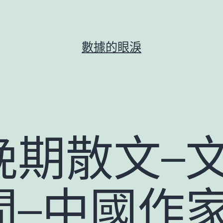
數據的眼淚
晚期散文–
間–中國作