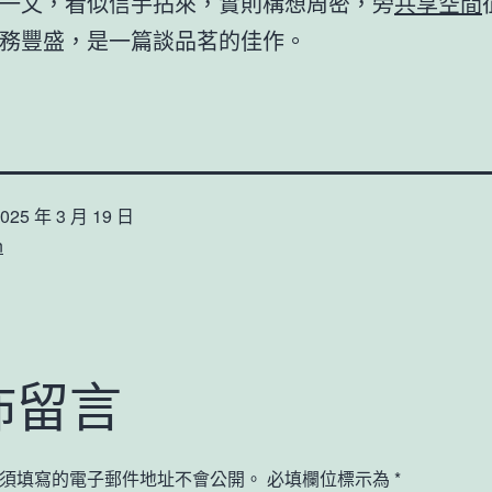
一文，看似信手拈來，實則構想周密，旁
共享空間
務豐盛，是一篇談品茗的佳作。
025 年 3 月 19 日
n
佈留言
須填寫的電子郵件地址不會公開。
必填欄位標示為
*