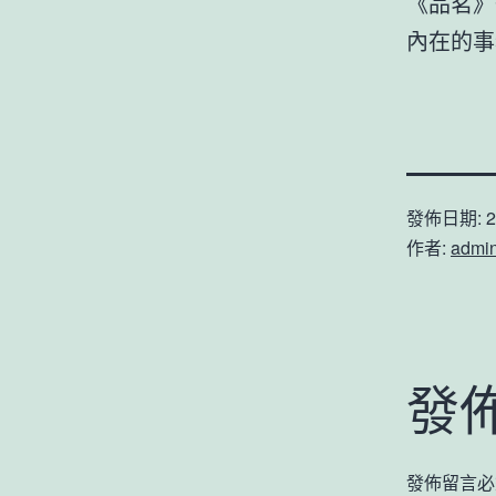
《品茗》
內在的事
發佈日期:
2
作者:
admi
發
發佈留言必