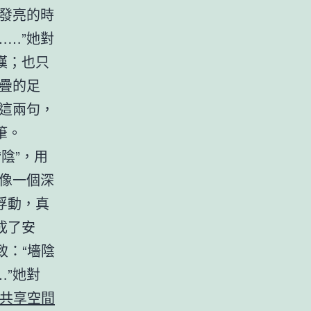
發亮的時
…”她對
嘆；也只
疊的足
這兩句，
筆。
陰”，用
像一個深
浮動，真
成了安
致：“墻陰
”她對
共享空間