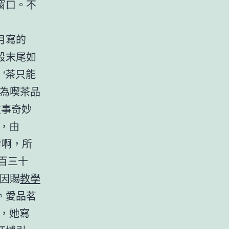
窗口。不
月寫的
段末尾如
‘茶只能
只為喫茶品
故事奇妙
，由
對啊，所
百三十
。因賜
教學
。愛品茗
，她寫