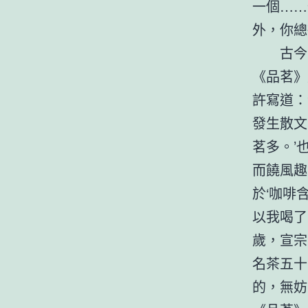
一個……
外，你總
古今
《品茗》
許寫道：
發生散文
茗多。’
而饒風趣
於‘咖啡
以我喝了
歲，宣宗
名茶五十
的，無妨