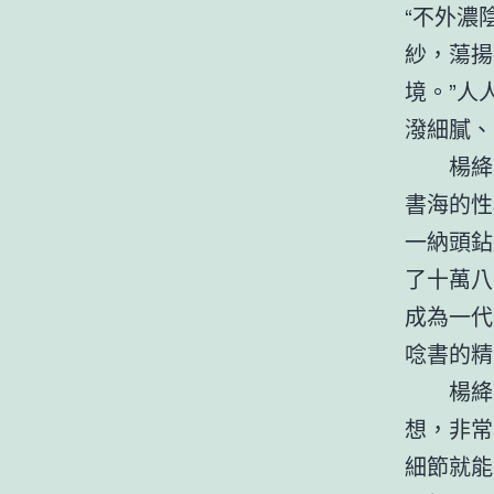
“不外濃
紗，蕩揚
境。”人
潑細膩、
楊絳
書海的性
一納頭鉆
了十萬八
成為一代
唸書的精
楊絳
想，非常
細節就能