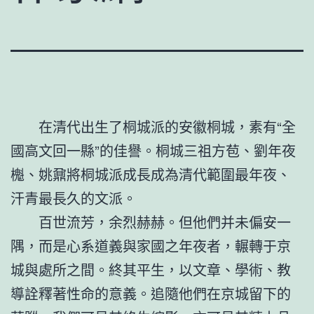
在清代出生了桐城派的安徽桐城，素有“全
國高文回一縣”的佳譽。桐城三祖方苞、劉年夜
櫆、姚鼐將桐城派成長成為清代範圍最年夜、
汗青最長久的文派。
百世流芳，余烈赫赫。但他們并未偏安一
隅，而是心系道義與家國之年夜者，輾轉于京
城與處所之間。終其平生，以文章、學術、教
導詮釋著性命的意義。追隨他們在京城留下的