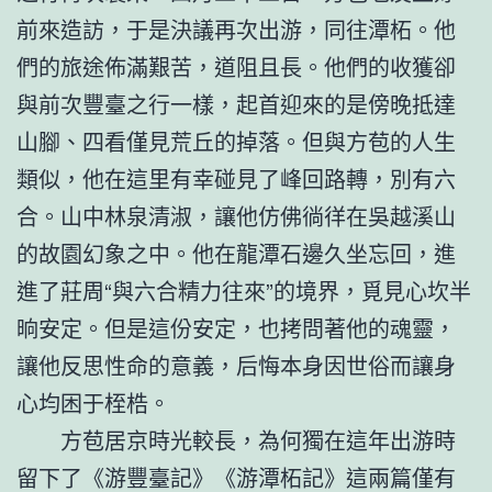
前來造訪，于是決議再次出游，同往潭柘。他
們的旅途佈滿艱苦，道阻且長。他們的收獲卻
與前次豐臺之行一樣，起首迎來的是傍晚抵達
山腳、四看僅見荒丘的掉落。但與方苞的人生
類似，他在這里有幸碰見了峰回路轉，別有六
合。山中林泉清淑，讓他仿佛徜徉在吳越溪山
的故園幻象之中。他在龍潭石邊久坐忘回，進
進了莊周“與六合精力往來”的境界，覓見心坎半
晌安定。但是這份安定，也拷問著他的魂靈，
讓他反思性命的意義，后悔本身因世俗而讓身
心均困于桎梏。
方苞居京時光較長，為何獨在這年出游時
留下了《游豐臺記》《游潭柘記》這兩篇僅有