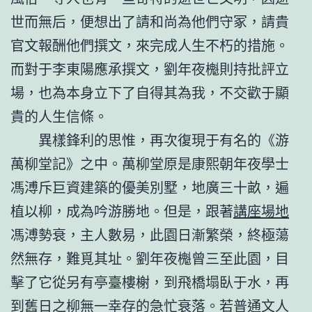
世而無后，便想出了請和尚為他們守冢，請貴
官文報酬他們撰文，來完成人生不朽的措施。
而對于李東陽應承撰文，劉年夜櫆則持批評立
場，也為本身立下了自得其為我，不交歡于顯
貴的人生信條。
異樣鋒利的思惟，再次復現于有名的《游
萬柳堂記》之中。萬柳堂原是康熙朝年夜學士
馮溥斥巨資建築的優美別墅，地廣三十畝，遍
植以柳，成為吟游勝地。但是，跟著
講座場地
馮溥勢衰，主人數易，此園日漸繁榮，終極蕩
然無存，難覓其址。劉年夜櫆曾三至此園，目
擊了它從另有亭臺樓榭，到飛橋塌臥于水，再
到舊日之柳無一幸存的急忙衰落。若普通文人