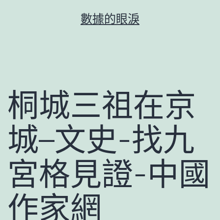
跳
數據的眼淚
至
主
要
內
容
桐城三祖在京
城–文史-找九
宮格見證-中國
作家網