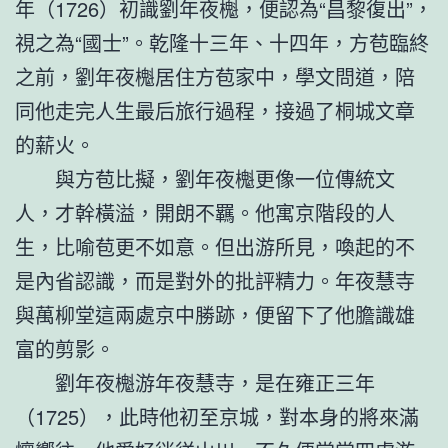
年（1726）初識劉年夜櫆，便認為“昌黎復出”，
視之為“國士”。乾隆十三年、十四年，方苞臨終
之前，劉年夜櫆居住方苞家中，學文問道，陪
同他走完人生最后旅行過程，接過了桐城文章
的薪火。
與方苞比擬，劉年夜櫆更像一位傳統文
人，才幹橫溢，開朗不羈。他寓京階段的人
生，比喻苞更不如意。但出游所見，喚起的不
是內省認識，而是對外的批評精力。年夜慧寺
與萬柳堂這兩處京中勝跡，便留下了他膽識雄
富的剪影。
劉年夜櫆游年夜慧寺，是在雍正三年
（1725），此時他初至京城，對本身的將來滿