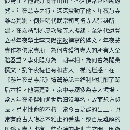
懷嚮往。他愛好徜徉山川，不久便常常四處游
覽。年夜慧寺之行，深深震動了他。年夜慧寺
雖為梵剎，倒是明代武宗朝司禮寺人張雄所
建，在嘉靖朝亦屢次經寺人擴建，至清代還豎
立著年夜學士李東陽
家教
撰寫的碑文。年夜慧
寺作為佛家寺廟，為何會獲得寺人的所有人全
體器重？李東陽身為一朝宰相，為何會為閹黨
撰文？劉年夜櫆也有和古人一樣的迷惑，在
《游年夜慧寺記》這篇游記中鋒利地提醒了背
后本相。他清楚到，京中寺廟多為寺人墳場。
常人年夜多懼怕逝世后汩沒無名，故而想方想
法，尋求性命的不朽。當今古墓群的出土，也
常有讓古人嘆為不雅止的營建，或百思難解的
風俗。寺人也有一些奇特的逝世亡文明，因逝