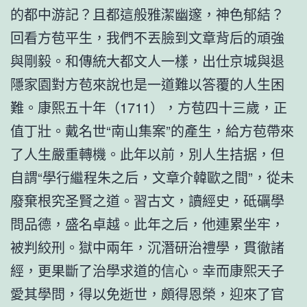
的都中游記？且都這般雅潔幽邃，神色郁結？
回看方苞平生，我們不丟臉到文章背后的頑強
與剛毅。和傳統大都文人一樣，出仕京城與退
隱家園對方苞來說也是一道難以答覆的人生困
難。康熙五十年（1711），方苞四十三歲，正
值丁壯。戴名世“南山集案”的產生，給方苞帶來
了人生嚴重轉機。此年以前，別人生拮据，但
自謂“學行繼程朱之后，文章介韓歐之間”，從未
廢棄根究圣賢之道。習古文，讀經史，砥礪學
問品德，盛名卓越。此年之后，他連累坐牢，
被判絞刑。獄中兩年，沉潛研治禮學，貫徹諸
經，更果斷了治學求道的信心。幸而康熙天子
愛其學問，得以免逝世，頗得恩榮，迎來了官