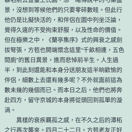
景，沒想到等候他們的只要零碎數畦。但此行
他仍是比擬快活的，和伴侶在園中列坐泛論，
覺得久違的不受拘束舒服，以及性命的價值。
但在極樂之中，《蘭亭集序》式的興衰之感劍
拔弩張，方苞也開端懷念這里“千畝相連，五色
間廁”的舊日異景，進而悲悼前半生。人生過
半，到此刻還能和本身分送朋友這半晌歡愉的
伴侶，細數上去還有幾多呢？不外就面前這為
數未幾的幾個而已。而本日之后，他們也將奔
赴四方，留守京城的本身將從頭回到孤單的漩
渦。
異樣的衰疾羈孤之感，在不久之后的潭柘
之行再次襲來。四月二十二日，方苞老友正好