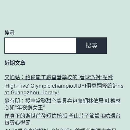
搜尋
搜尋
近期文章
交通站：給億嵐工廠直營學校的“看球派對”點贊
‘High-five’ Olympic champioJIUYI俱意翻修設計ns
at Guangzhou Library!
蘇有朋：授室當娶甜心寶貝喜包養網林依晨 吐槽林
心如“年夜齡女王”
崔真正的逝世前發短信托孤 釜山片子節設弔唁環台
包養心得節