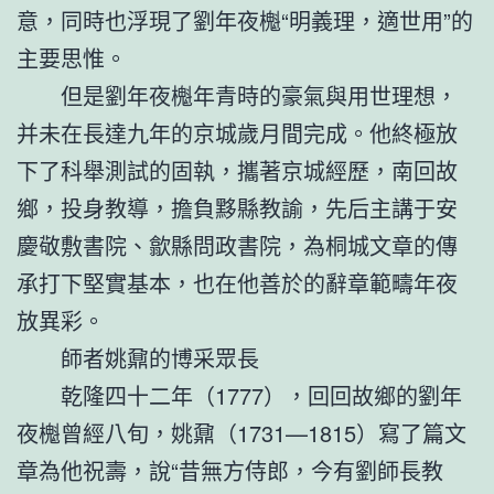
意，同時也浮現了劉年夜櫆“明義理，適世用”的
主要思惟。
但是劉年夜櫆年青時的豪氣與用世理想，
并未在長達九年的京城歲月間完成。他終極放
下了科舉測試的固執，攜著京城經歷，南回故
鄉，投身教導，擔負黟縣教諭，先后主講于安
慶敬敷書院、歙縣問政書院，為桐城文章的傳
承打下堅實基本，也在他善於的辭章範疇年夜
放異彩。
師者姚鼐的博采眾長
乾隆四十二年（1777），回回故鄉的劉年
夜櫆曾經八旬，姚鼐（1731—1815）寫了篇文
章為他祝壽，說“昔無方侍郎，今有劉師長教