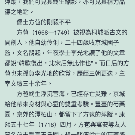
萍蹤，我們可見其終生縮影，亦可見其精力品
德之地點。
儒士方苞的剛毅不平
方苞（1668—1749）被視為桐城派古文的
開創人。他自幼伶俐，二十四歲收京城國子
監，文名鵲起，年夜學士李光地讀了他的文章
都說“韓歐復出，北宋后無此作也”。而日后的方
苞也未孤負李光地的欣賞，歷經三朝更迭，主
宰文壇三十余年。
方苞終生浮沉宦海，已經存亡災難，京城
給他帶來身材與心靈的雙重考驗。豐臺的芍藥
園，京郊的潭柘山，都留下了方苞的萍蹤。康
熙五十七年（1718）四月，方苞與寓安等友人
慕名前去豐臺王氏園，想一睹傳說中的芍藥盛