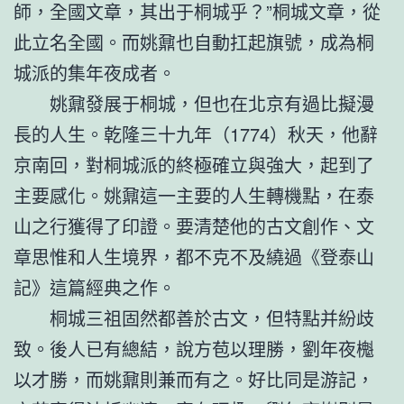
師，全國文章，其出于桐城乎？”桐城文章，從
此立名全國。而姚鼐也自動扛起旗號，成為桐
城派的集年夜成者。
姚鼐發展于桐城，但也在北京有過比擬漫
長的人生。乾隆三十九年（1774）秋天，他辭
京南回，對桐城派的終極確立與強大，起到了
主要感化。姚鼐這一主要的人生轉機點，在泰
山之行獲得了印證。要清楚他的古文創作、文
章思惟和人生境界，都不克不及繞過《登泰山
記》這篇經典之作。
桐城三祖固然都善於古文，但特點并紛歧
致。後人已有總結，說方苞以理勝，劉年夜櫆
以才勝，而姚鼐則兼而有之。好比同是游記，