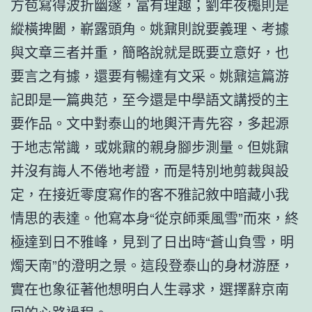
方苞寫得波折幽邃，富有理趣；劉年夜櫆則是
縱橫捭闔，嶄露頭角。姚鼐則說要義理、考據
與文章三者并重，簡略說就是既要立意好，也
要言之有據，還要有暢達有文采。姚鼐這篇游
記即是一篇典范，至今還是中學語文講授的主
要作品。文中對泰山的地輿汗青先容，多起源
于地志常識，或姚鼐的親身腳步測量。但姚鼐
并沒有誨人不倦地考證，而是特別地剪裁與設
定，在接近零度寫作的客不雅記敘中暗藏小我
情思的表達。他寫本身“從京師乘風雪”而來，終
極達到日不雅峰，見到了日出時“蒼山負雪，明
燭天南”的澄明之景。這段登泰山的身材游歷，
實在也象征著他想明白人生尋求，選擇辭京南