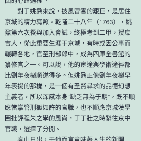
回的心路過程。
對于姚鼐來說，披風冒雪的艱巨，是居住
京城的精力寫照。乾隆二十八年（1763），姚
鼐第六次餐與加入會試，終極考到二甲，授庶
吉人，從此重要生涯于京城，有時或因公事而
輾轉各地，官至刑部郎中，成為四庫全書館的
纂修官之一。可以說，他的宦途與學術途徑都
比劉年夜櫆順遂得多。但姚鼐正像劉年夜櫆早
年表揚的那樣，是一個有圣賢尋求的品德幻想
主義者，所以深感本身“缺乏無為于朝”，既不順
應當掌管刑獄如許的官職，也不順應京城漢學
圈批評程朱之學的風尚，于丁壯之時辭往京中
官職，選擇了分開。
泰山日出，于他而言意味著人生的新開