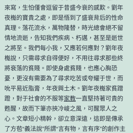
來寫，生怕僅會逗留于昔盛今衰的感歎。劉年
夜櫆的寶貴之處，即是悟到了盛衰背后的性命
真理。落花流水，萬物隆替，時光總會絕不留
情地流逝，告知我們疾病、朽邁，甚至是逝世
之將至。我們每小我，又應若何應對？劉年夜
櫆說，只需尋求自得便好，不用往尋求那些終
將衰落的貧賤。即使身處貧賤，也應心胸恐
憂，更沒有需要為了尋求吃苦或夸耀于世，而
吮平易近脂膏，年夜興土木。劉年夜櫆家貧蹭
蹬，對于社會的不服等
家教
一直堅持著可貴的
甦醒，故而下筆亦挾冷峻之風，可醒眾人之
心。文章短小精幹，卻立意深遠，這即是傳承
了方苞“義法說”所謂“言有物，言有序”的創作主