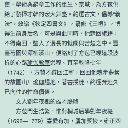
吏、學術與辭章工作的重生。京城，為方苞供
給了發揮才幹的宏大舞臺。約選古文，倡導“義
法”，敕編《欽定四書文》，纂修《三禮》，博
得生前身后名。可是與此同時，他隸回旗籍，
不得南回，墮入了漫長的牴觸與苦楚之中。豐
臺芍園與潭柘溪山，便銘刻了方苞已經這段波
折的心路
瑜伽教室
過程。直至乾隆七年
（1742），方苞才辭回江寧，回回他魂牽夢縈
的故園山川
瑜伽場地
，著書授徒，終極奔赴久
已向往的性命價值。
文人劉年夜櫆的雄才膽略
方苞門生浩繁，惟對桐城后學劉年夜櫆
（1698—1779）喜愛有加，屢加獎掖。雍正四