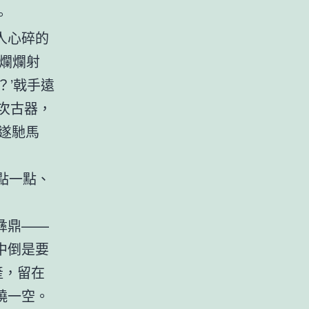
。
人心碎的
爛爛射
？’戟手遠
次古器，
’遂馳馬
點一點、
彝鼎——
中倒是要
產，留在
燒一空。