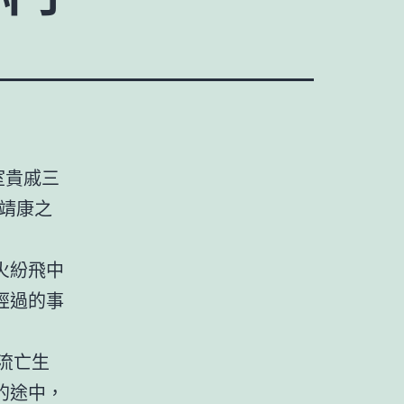
室貴戚三
靖康之
火紛飛中
經過的事
流亡生
的途中，