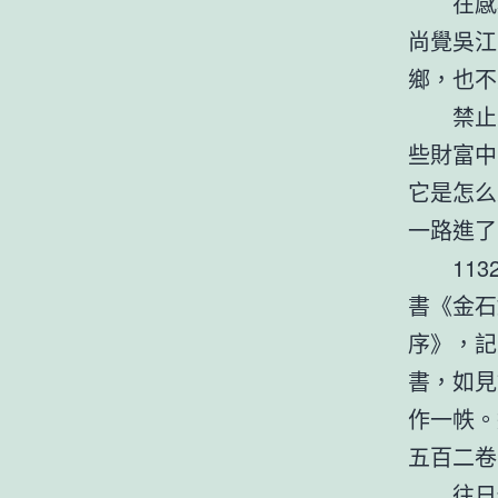
在感
尚覺吳江
鄉，也不
禁止
些財富中
它是怎么
一路進了
11
書《金石
序》，記
書，如見
作一帙。
五百二卷
往日