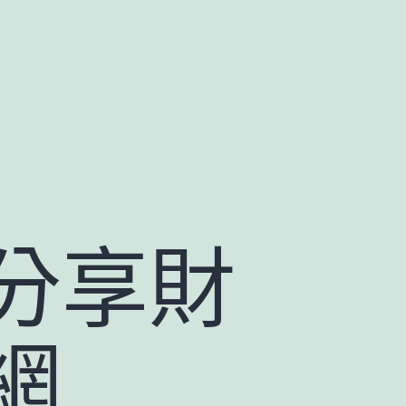
分享財
網