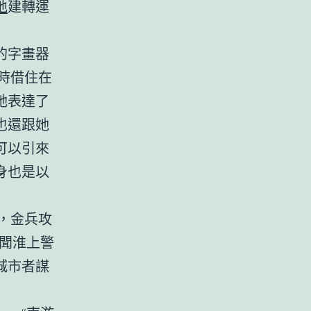
地
建轉運
的字畫器
時借住在
她表達了
也還跟她
可以引來
身也是以
，金兵攻
聞淮上警
城市者謀