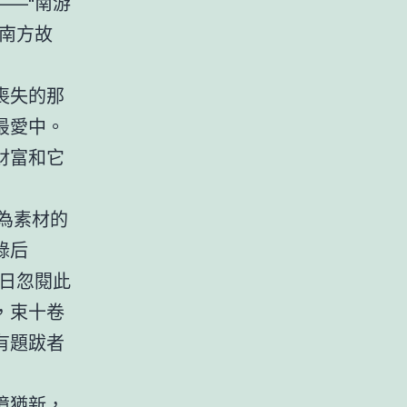
—“南游
南方故
喪失的那
最愛中。
財富和它
為素材的
錄后
日忽閱此
，束十卷
有題跋者
憶猶新，