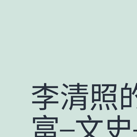
跳
至
主
要
內
容
李清照
富–文史