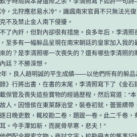
歎于時局與本身遭際之余，李清照寫下如許一句詩—
冷，北狩應悲易水冷”，譏諷南宋官員不只無法光復
克不及禁止金人南下侵擾。
不了內奸，但對內卻很有措施。良多年后，李清照
，至多有一幅躲品呈現在南宋朝廷的皇家加入我的
來的？是李清照哪一次喪失的？還有哪些李清照的
內廷？不勝深想。
32年，良人趙明誠的平生成績——以他們所有的躲品
錄》行將出書，在書的末尾，李清照寫下了《金石
載保管及喪失這些寶物的經過歷程，然后寫道：“本
故人。因憶侯在東萊靜治堂，裝卷初就，蕓簽縹帶
逐日晚吏散，輒校勘二卷，題跋一卷。此二千卷，
耳。今手澤如新，而屍骨早寒，悲夫！”
他們配合搜索文物、商討文字、校勘冊本的舊事記