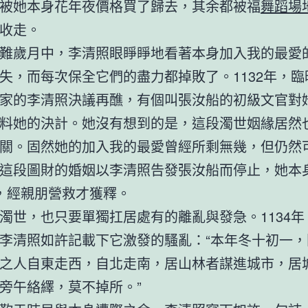
被她本身花年夜價格買了歸去，其余都被福
舞蹈場
收走。
難歲月中，李清照眼睜睜地看著本身加入我的最愛
失，而每次保全它們的盡力都掉敗了。1132年，臨
家的李清照決議再醮，有個叫張汝船的初級文官對
料她的決計。她沒有想到的是，這段濁世姻緣居然
關。固然她的加入我的最愛曾經所剩無幾，但仍然
這段圖財的婚姻以李清照告發張汝船而停止，她本
，經親朋營救才獲釋。
濁世，也只要單獨扛居處有的離亂與發急。1134年
李清照如許記載下它激發的騷亂：“本年冬十初一，
之人自東走西，自北走南，居山林者謀進城市，居
旁午絡繹，莫不掉所。”