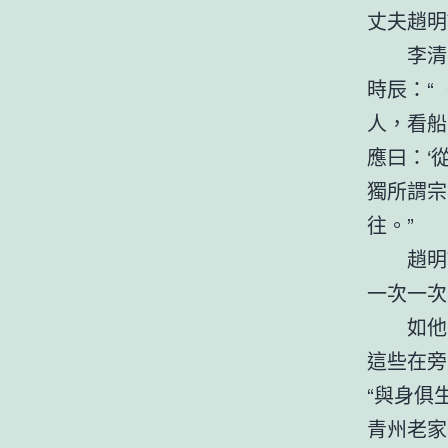
丈夫趙明
李清
時辰：“
人，看船
應曰：‘
獨所謂宗
往。”
趙明
一次一次
如他
這些在旁
“與身俱
青州老家