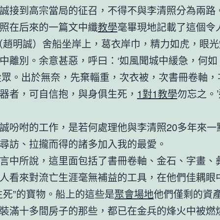
誠接到高宗當局的征召，不得不與李清照分為兩路
照在后來的一篇文中纖
教學
毫畢現地記載了這個令
（趙明誠）舍船坐岸上，葛衣岸巾，精力如虎，眼光
中離別。余意甚惡，呼曰：‘如風聞城中緩急，何如
從眾。出於無奈，先棄輜重，次衣被，次書冊卷軸，
器者，可自信抱，與身俱生死，
1對1教學
勿忘之。
誠吩咐的工作，是若何處理他與李清照20多年來一
尋訪、拉攏而得的諸多加入我的最愛。
言中所說，這里面包括了書冊卷軸、金石、字畫、
人看來對流亡生涯毫無補益的工具，在他們佳耦眼
生死”的寶物。船上的這些是
聚會場地
他們僅剩的資
裝滿十多間房子的那些，都已在金兵的烽火中被燃