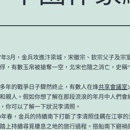
27年3月，金兵攻進汴梁城，宋徽宗、欽宗父子及宗
俘，有數玉帛被搶奪一空，北宋也隨之消亡，史稱“
多年的戰爭日子驟然終止，有數人在烽
共享會議室
和親人。假如你想了解在那段流浪的年月中人們會
，你可以了解一下狀況李清照。
29年春，金兵的持續南下打斷了李清照佳耦在江寧的
踏上持續尋覓棲息之地的旅行過程。搭船南下避禍