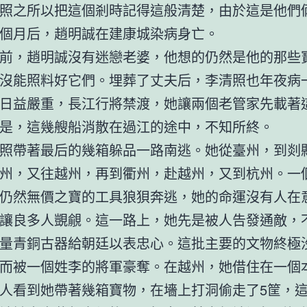
照之所以把這個剎時記得這般清楚，由於這是他們
個月后，趙明誠在建康城染病身亡。
前，趙明誠沒有迷戀老婆，他想的仍然是他的那些
沒能照料好它們。埋葬了丈夫后，李清照也年夜病
日益嚴重，長江行將禁渡，她讓兩個老管家先載著
是，這幾艘船消散在過江的途中，不知所終。
照帶著最后的幾箱躲品一路南逃。她從臺州，到剡
州，又往越州，再到衢州，赴越州，又到杭州。一
仍然無價之寶的工具狼狽奔逃，她的命運沒有人在
讓良多人覬覦。這一路上，她先是被人告發通敵，
量青銅古器給朝廷以表忠心。這批主要的文物終極
而被一個姓李的將軍豪奪。在越州，她借住在一個
人看到她帶著幾箱寶物，在墻上打洞偷走了5筐，這