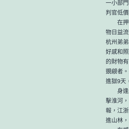
一小部門
判官低價
在押
物日益流
杭州弟弟
好感和照
的財物有
覬覦者。
進獄9天
身逢
擊淮河，
報，江浙
進山林，