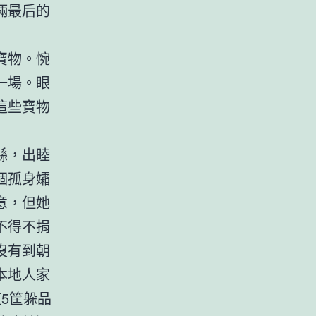
倆最后的
寶物。惋
一場。眼
這些寶物
縣，出睦
個孤身孀
意，但她
不得不捐
沒有到朝
本地人家
5筐躲品