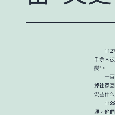
11
千余人被
變”。
一百
掉往家園
況些什么
11
涯，他們