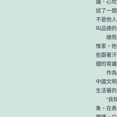
識、心坎
述了一個
不是他人
叫品德的
總而
惟家，他
些跟著汗
礎的常識
作為
中國文明
生活著的
“良
象，在表
選擇。它