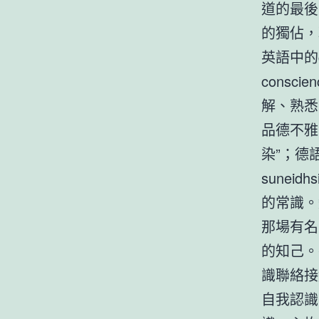
道的最後
的獨佔，
英語中的c
consc
解、熟悉”
品德不雅
染”；德語
sune
的常識。
那場有名
的知己。
識聯絡接
自我認識