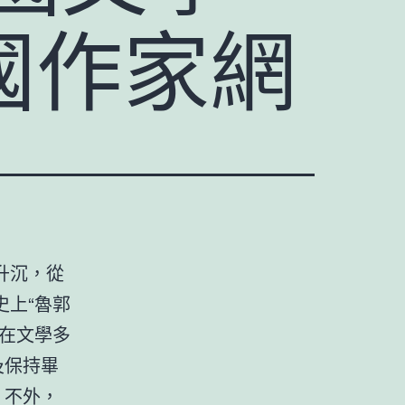
中國作家網
升沉，從
上“魯郭
在文學多
及保持畢
。不外，