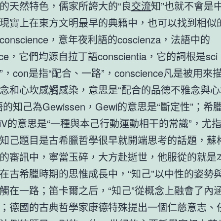
的天然特色，儒家所誇大的“良
交流
知”也就不會是
現實上在東方文明最早的典籍中，也可以找到相似
onscience，意年夜利語的coscienza，法語中的
ience，它們均源自拉丁語conscientia，它的詞根是sc
，con是指“配合、一路”，conscience凡是被用
念和心坎感觸感染，意思是“配合的品德不雅念與心
的知己為Gewissen，Gewi的意思是“斷定性”；希
idhsiV的意思是“一種與本己行動運動相干的常識”，尤
知己題目是古希臘哲學很早就開端思考的話題，蘇
的審訊中，寧當玉碎，大方赴逝世，他服從的就是
在古希臘時期的思惟成長中，“知己”以中性的姿勢
觸在一路；笛卡爾之后，“知己”從概念上融會了內
；德國的古典哲學家康德特殊提出一個仁慈意志、