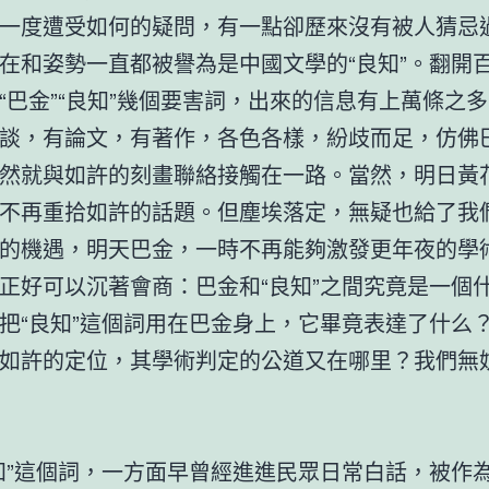
一度遭受如何的疑問，有一點卻歷來沒有被人猜忌
在和姿勢一直都被譽為是中國文學的“良知”。翻開
“巴金”“良知”幾個要害詞，出來的信息有上萬條之
談，有論文，有著作，各色各樣，紛歧而足，仿佛
然就與如許的刻畫聯絡接觸在一路。當然，明日黃
不再重拾如許的話題。但塵埃落定，無疑也給了我
的機遇，明天巴金，一時不再能夠激發更年夜的學
正好可以沉著會商：巴金和“良知”之間究竟是一個
把“良知”這個詞用在巴金身上，它畢竟表達了什么
如許的定位，其學術判定的公道又在哪里？我們無
知”這個詞，一方面早曾經進進民眾日常白話，被作