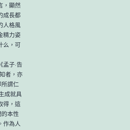
言，顯然
的成長都
的人格風
金精力姿
什么，可
孟子·告
知者，亦
即所謂仁
我生成就具
取得，這
們的本性
。作為人