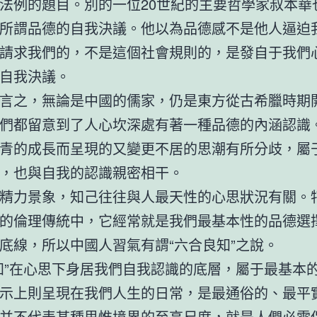
法例的題目。別的一位20世紀的主要哲學家叔本華
所謂品德的自我決議。他以為品德感不是他人逼迫
請求我們的，不是這個社會規則的，是發自于我們
自我決議。
言之，無論是中國的儒家，仍是東方從古希臘時期
們都留意到了人心坎深處有著一種品德的內涵認識
青的成長而呈現的又變更不居的思潮有所分歧，屬
，也與自我的認識親密相干。
精力景象，知己往往與人最天性的心思狀況有關。
的倫理傳統中，它經常就是我們最基本性的品德選
底線，所以中國人習氣有謂“六合良知”之說。
知”在心思下身居我們自我認識的底層，屬于最基本
示上則呈現在我們人生的日常，是最通俗的、最平
并不代表某種思惟境界的至高尺度，就是人們必需