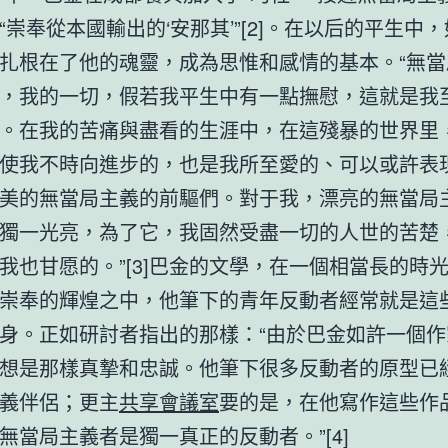
“崇奉從本國輸出的‘安那其’”[2]。在以后的平生中
扎根在了他的魂靈，成為思惟和感情的基本。“無當
，我的一切，假若我平生中有一點撫慰，這就是我
。在我的苦痛與盡看的生涯中，在這殘暴的世界里
使我不時向進步的，也是我所至愛的、可以或許表
美的無當局主義的前驅們。對于我，漂亮的無當局
獨一光亮，為了它，我固然受盡一切的人世的苦楚
我也甘愿的。”[3]巴金的文學，在一個相當長的時
崇奉的輝煌之中，他筆下的青年反動者經常就是這
身。正如研討者指出的那樣：“由於巴金如許一個作
想是那樣真摯和忠誠。他筆下很多反動者的原型已
義伴侶；更主
共享會議室
要的是，在他寫作這些作
無當局主義者是獨一真正的反動者。”[4]