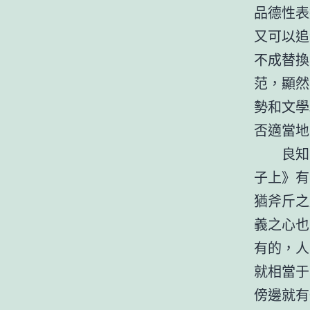
品德性表
又可以追
不成替換
范，顯然
勢和文學
否適當地
良知
子上》有
猶斧斤之
義之心也
有的，人
就相當于
傍邊就有