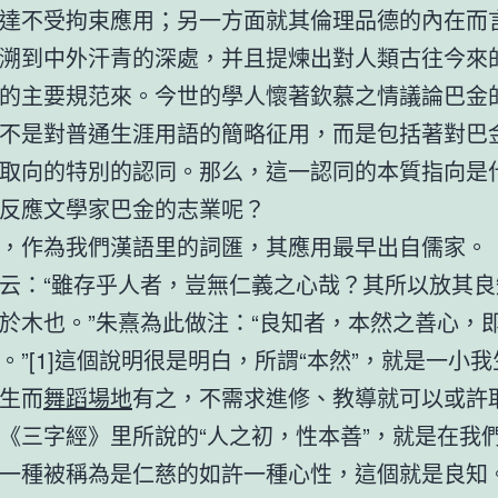
達不受拘束應用；另一方面就其倫理品德的內在而
溯到中外汗青的深處，并且提煉出對人類古往今來
的主要規范來。今世的學人懷著欽慕之情議論巴金
不是對普通生涯用語的簡略征用，而是包括著對巴
取向的特別的認同。那么，這一認同的本質指向是
反應文學家巴金的志業呢？
，作為我們漢語里的詞匯，其應用最早出自儒家。《
云：“雖存乎人者，豈無仁義之心哉？其所以放其良
於木也。”朱熹為此做注：“良知者，本然之善心，
。”[1]這個說明很是明白，所謂“本然”，就是一小
生而
舞蹈場地
有之，不需求進修、教導就可以或許
《三字經》里所說的“人之初，性本善”，就是在我
一種被稱為是仁慈的如許一種心性，這個就是良知