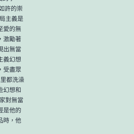
，如許的崇
局主義是
至愛的無
，激勵著
現出無當
主義幻想
，受盡眾
光里都洗澡
些幻想和
家對無當
經是他的
品時，他