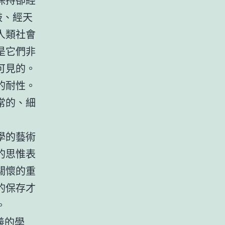
鼓、經天
人類社會
是它們非
可見的。
的耐性。
常的、細
。
學的藝術
的思惟表
關懷的重
的保存才
。
義的學