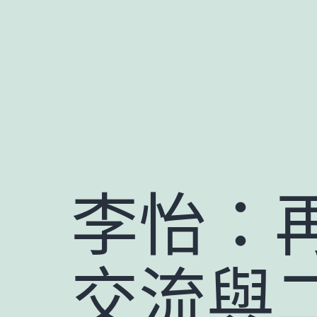
跳
至
主
要
內
容
李怡：
交流與