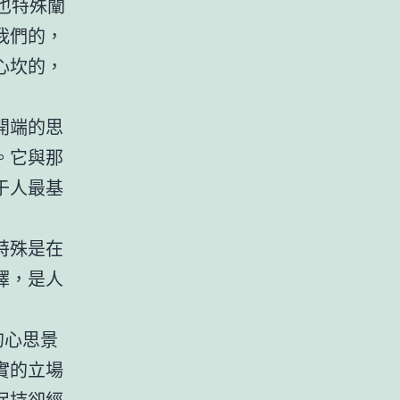
也特殊闡
我們的，
心坎的，
開端的思
。它與那
于人最基
特殊是在
擇，是人
的心思景
實的立場
保持卻經