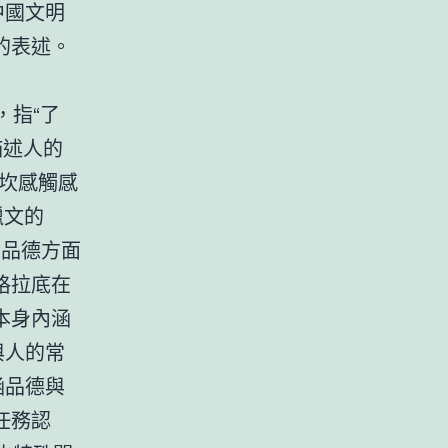
中國文明
的表述。
i，指“了
來描述人的
坎感觸感
臘文的
指品德方面
格拉底在
本身內涵
與人的常
涵品德與
任務認