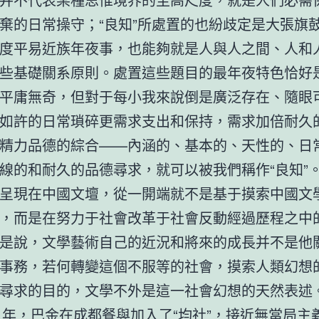
棄的日常操守；“良知”所處置的也紛歧定是大張旗
度平易近族年夜事，也能夠就是人與人之間、人和
些基礎關系原則。處置這些題目的最年夜特色恰好
平庸無奇，但對于每小我來說倒是廣泛存在、隨眼
如許的日常瑣碎更需求支出和保持，需求加倍耐久
精力品德的綜合——內涵的、基本的、天性的、日
線的和耐久的品德尋求，就可以被我們稱作“良知”
呈現在中國文壇，從一開端就不是基于摸索中國文
，而是在努力于社會改革于社會反動經過歷程之中
是說，文學藝術自己的近況和將來的成長并不是他
事務，若何轉變這個不服等的社會，摸索人類幻想
尋求的目的，文學不外是這一社會幻想的天然表述
21年，巴金在成都餐與加入了“均社”，接近無當局主