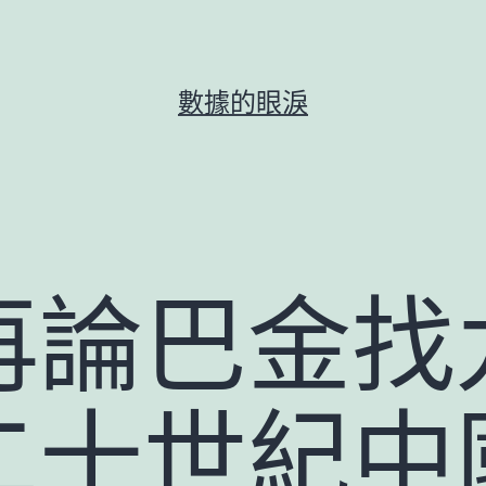
數據的眼淚
再論巴金找
二十世紀中