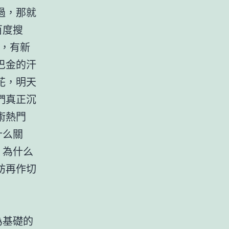
過，那就
百度搜
多，有新
巴金的汗
花，明天
們真正沉
術熱門
什么關
？為什么
妨再作切
為基礎的