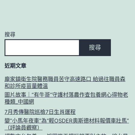
搜尋
搜尋
近期文章
龐家鎮衛生院醫務職員苦守高速路口 給過往職員森
和診所疫苗量體溫
圖片故事｜“有牛哥”守護村落農作查包養網心得物老
種類_中國網
7月秀傳醫院巡檢7日生肖運程
變“小馬年夜車”為“輕OSDER奧斯德材料報價車壯馬”
（評論員觀察）