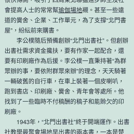
會提高人士的常常幫
瑜伽場地
襯。甚至一些遠
道的黌舍、企業、工作單元，為了支撐“北門書
屋”，紛紜前來購書。
李公樸隨后預備創辦“北門出書社”。但創辦
出書社需求資金攙扶，要有作家一起配合，還
要有印刷廠作為后援。李公樸一直秉持著“為群
眾辦的事，要依附群眾來辦”的理念，天天騎著
一輛破舊的自行車，在車上裝著一個皮喇叭，
跑到書店、印刷廠、黌舍、青年會等處所。他
找到了一些臨時不付稿酬的稿子和能賒欠的印
刷廠。
1943年，“北門出書社”終于開端運作。出書
社
教學
最
聚會場地
早出書的兩本書，一本是楚