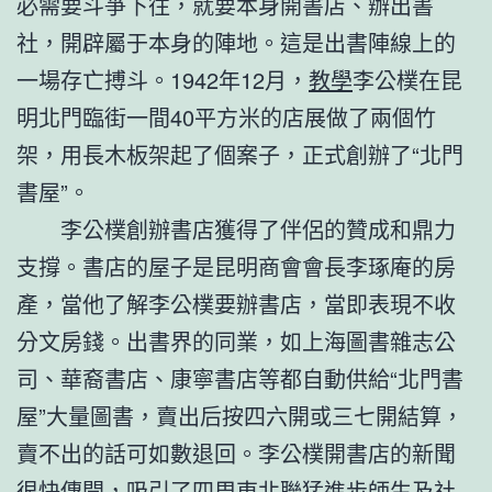
必需要斗爭下往，就要本身開書店、辦出書
社，開辟屬于本身的陣地。這是出書陣線上的
一場存亡搏斗。1942年12月，
教學
李公樸在昆
明北門臨街一間40平方米的店展做了兩個竹
架，用長木板架起了個案子，正式創辦了“北門
書屋”。
李公樸創辦書店獲得了伴侶的贊成和鼎力
支撐。書店的屋子是昆明商會會長李琢庵的房
產，當他了解李公樸要辦書店，當即表現不收
分文房錢。出書界的同業，如上海圖書雜志公
司、華裔書店、康寧書店等都自動供給“北門書
屋”大量圖書，賣出后按四六開或三七開結算，
賣不出的話可如數退回。李公樸開書店的新聞
很快傳開，吸引了四周東北聯猛進步師生及社