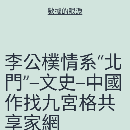
跳
數據的眼淚
至
主
要
內
容
李公樸情系“北
門”–文史–中國
作找九宮格共
享家網