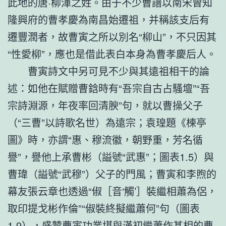
此地的唐·柳渾之姓。由于不少曹譜以南宋曾知
隆興府的曹孝慶為南昌始遷祖，并稱該支后有
遷豐潤者，故曹寅之所以別名“柳山”，不只因其
“性愛柳”，應也是借此表白本身為曹孝慶后人。
曹寅詩文中另可見不少與其遠祖相干的論
述：如他在賦贈曹鋡時有“吾宗自古占騷壇”“吾
宗詩淵源，年夜率回清腴”句，就以曹操父子
（“三曹”以詩歌名世）為遠宗；袁瑝題《楝亭
圖》時，亦謂“惠、穆流徽，朝野重，芳名循
譽”，譽他上承曹彬（謚號“武惠”；圖表1.5）與
曹瑋（謚號“武穆”）父子的門風；曹寅和李煦的
幕友張云章也透過“俶［音‘觸’］裝繼相蕭為侶，
取印提戈彬作倫”“俶裝終擬繼蕭何”句（圖表
1.9），盛贊曹寅功業堪與漢初繼蕭作甚相的曹