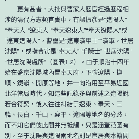
更有甚者，大批與曹家人歷宦經過歷程相
涉的清代方志類官書中，有謂振彥是“遼陽人”
“奉天人”“遼東人”“奉天遼東人”“奉天遼陽人”或
“遼東遼陽人”，曹璽是“遼東漢甲士”“漢軍，世居
沈陽”，或指曹寅是“奉天人”“千隱士”“世居沈陽”
“世居沈陽處所”（圖表1.2）。由于順治十四年
始在盛京沈陽城內置奉天府，下轄遼陽、撫
順、鐵嶺、開原等地，并一向沿用至平易近國
北洋當局時代，知這些記錄多與前述之遼陽說
若合符契，後人往往糾結于遼東、奉天、三
韓、長白、千山、襄平、遼陽等地名的分歧，
而不知它們彼此間并無牴觸，只是涵蓋范圍有
別，至于沈陽與遼陽兩地名則是宦居與本籍間