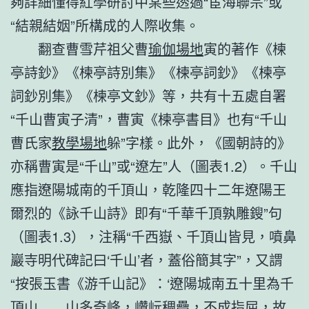
夠詳細懂得紅學研討中某些透過“宦海聯宗”或
“結親結姻”所構成的人際收集。
翻查曹雪芹祖父曹
瑜伽場地
寅的著作《楝
亭詩鈔》《楝亭詩別集》《楝亭詞鈔》《楝亭
詞鈔別集》《楝亭文鈔》等，共有十五處自署
“千山曹寅子清”，曹寅《楝亭書目》也有“千山
曹氏家
教學場地
躲”字樣。此外，《國朝詩的》
亦稱曹寅是“千山”或“遼左”人（圖表1.2）。千山
應指遼陽城南的千頂山，乾隆四十二年遼陽王
爾烈的《詠千山詩》即有“千華千頂孰雕鎪”句
（圖表1.3），注稱“千西嶽、千頂山皆見，噴鼻
巖寺明代碑記曰‘千山’者，蓋俗簡其字”，又謂
“按張玉書《游千山記》：‘遼陽城南五十里為千
頂山……山多奇峰，巑岏稠疊，不成指屈，故