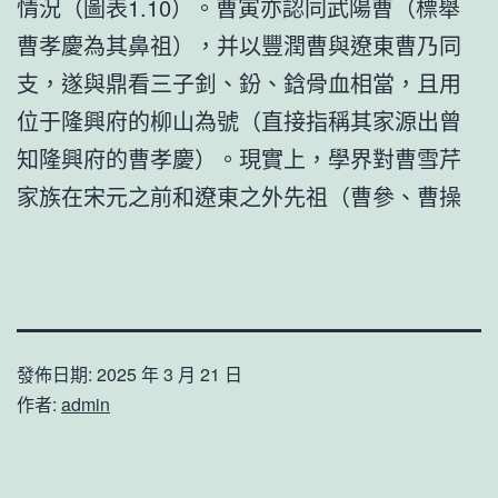
情況（圖表1.10）。曹寅亦認同武陽曹（標舉
曹孝慶為其鼻祖），并以豐潤曹與遼東曹乃同
支，遂與鼎看三子釗、鈖、鋡骨血相當，且用
位于隆興府的柳山為號（直接指稱其家源出曾
知隆興府的曹孝慶）。現實上，學界對曹雪芹
家族在宋元之前和遼東之外先祖（曹參、曹操
發佈日期:
2025 年 3 月 21 日
作者:
admin