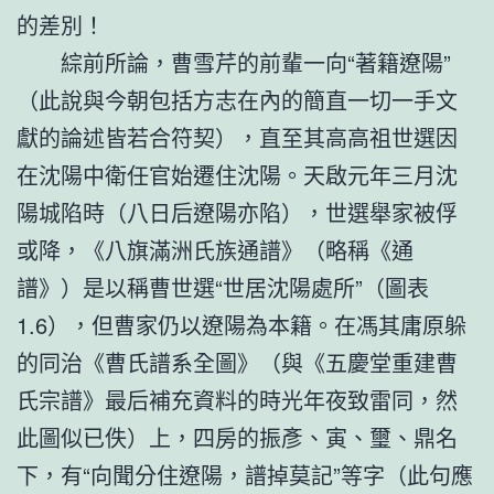
的差別！
綜前所論，曹雪芹的前輩一向“著籍遼陽”
（此說與今朝包括方志在內的簡直一切一手文
獻的論述皆若合符契），直至其高高祖世選因
在沈陽中衛任官始遷住沈陽。天啟元年三月沈
陽城陷時（八日后遼陽亦陷），世選舉家被俘
或降，《八旗滿洲氏族通譜》（略稱《通
譜》）是以稱曹世選“世居沈陽處所”（圖表
1.6），但曹家仍以遼陽為本籍。在馮其庸原躲
的同治《曹氏譜系全圖》（與《五慶堂重建曹
氏宗譜》最后補充資料的時光年夜致雷同，然
此圖似已佚）上，四房的振彥、寅、璽、鼎名
下，有“向聞分住遼陽，譜掉莫記”等字（此句應