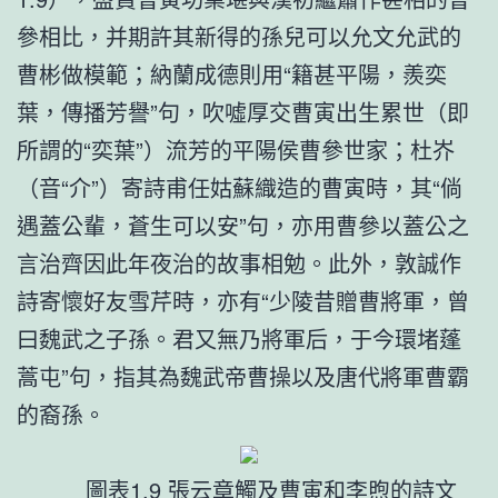
參相比，并期許其新得的孫兒可以允文允武的
曹彬做模範；納蘭成德則用“籍甚平陽，羨奕
葉，傳播芳譽”句，吹噓厚交曹寅出生累世（即
所謂的“奕葉”）流芳的平陽侯曹參世家；杜岕
（音“介”）寄詩甫任姑蘇織造的曹寅時，其“倘
遇蓋公輩，蒼生可以安”句，亦用曹參以蓋公之
言治齊因此年夜治的故事相勉。此外，敦誠作
詩寄懷好友雪芹時，亦有“少陵昔贈曹將軍，曾
曰魏武之子孫。君又無乃將軍后，于今環堵蓬
蒿屯”句，指其為魏武帝曹操以及唐代將軍曹霸
的裔孫。
圖表1.9 張云章觸及曹寅和李煦的詩文