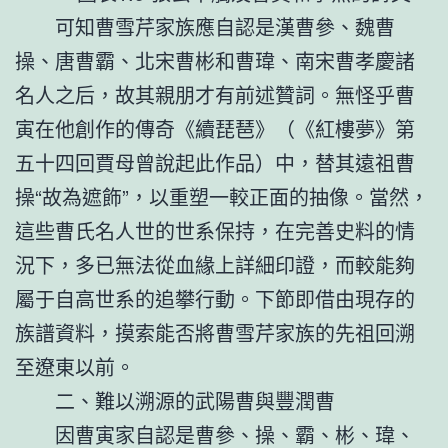
可知曹雪芹家族應自認是漢曹參、魏曹
操、唐曹霸、北宋曹彬和曹瑋、南宋曹孝慶諸
名人之后，故其親朋才有前述贊詞。無怪乎曹
寅在他創作的傳奇《續琵琶》（《紅樓夢》第
五十四回賈母曾說起此作品）中，替其遠祖曹
操“故為遮飾”，以重塑一較正面的抽像。當然，
這些曹氏名人世的世系保持，在完善史料的情
況下，多已無法從血緣上詳細印證，而較能夠
屬于自高世系的追攀行動。下節即借由現存的
族譜資料，摸索能否將曹雪芹家族的先祖回溯
至遼東以前。
二、難以溯源的武陽曹與豐潤曹
因曹寅家自認是曹參、操、霸、彬、瑋、