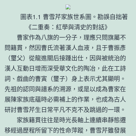
圖表1.1 曹雪芹家族世系圖。勘誤自拙著
《二重奏：紅學與清史的對話》
曹家作為八旗的一分子，理應只問旗屬不
問籍貫，然因曹氏流著漢人血液，且于曹振彥
（璽父）從龍進關后接踵出仕，因與被統治的
漢人互動日增而深受華文化的陶冶，此在工詩
詞、戲曲的曹寅（璽子）身上表示尤其顯明。
先祖的認同與譜系的溯源，或是以成為曹家在
展陳家族底蘊時必需補上的作業，也成為古人
研討曹雪芹生日常平凡不克不及跳過的一環。
家族籍貫往往是時光長軸上連續串靜態遷
移經過歷程所留下的性命萍蹤，曹雪芹雖發展