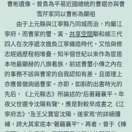
曹彬遺像。曾貴為平易近國總統的曹錕亦與曹
雪芹家同以曹彬為顯祖
由于上元縣與江寧縣乃同城而治，均屬江
寧府，而曹家的璽、寅、
共享空間
颙和頫三代
四人在次序遞次擔負江寧織造時代，又恰與修
志經過歷程相堆疊，知半個世紀以來作為宦居
本地最顯赫的八旗看族，前述曹璽小傳之內在
的事務不該與曹家的自我認知有差，且道理上
亦應曾徵詢過曹家。亦即，如斟酌出書時光的
先后，《上元縣志》所論述的“后著籍襄平。年
夜父世選令沈陽有聲”，應是對較早成書之《江
寧府志》“及王父寶宦沈陽，遂家焉”的詳細彌
補，誇大其家底本“著籍襄平”。再者，曾于《楝