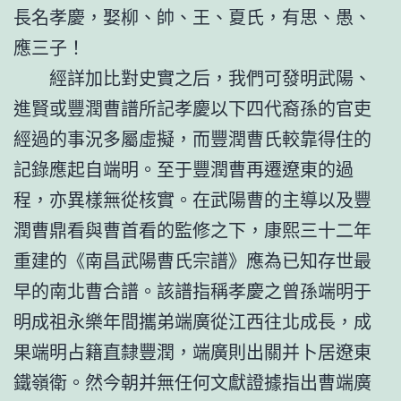
長名孝慶，娶柳、帥、王、夏氏，有思、愚、
應三子！
經詳加比對史實之后，我們可發明武陽、
進賢或豐潤曹譜所記孝慶以下四代裔孫的官吏
經過的事況多屬虛擬，而豐潤曹氏較靠得住的
記錄應起自端明。至于豐潤曹再遷遼東的過
程，亦異樣無從核實。在武陽曹的主導以及豐
潤曹鼎看與曹首看的監修之下，康熙三十二年
重建的《南昌武陽曹氏宗譜》應為已知存世最
早的南北曹合譜。該譜指稱孝慶之曾孫端明于
明成祖永樂年間攜弟端廣從江西往北成長，成
果端明占籍直隸豐潤，端廣則出關并卜居遼東
鐵嶺衛。然今朝并無任何文獻證據指出曹端廣