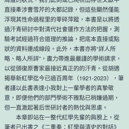
直接牽涉曹雪芹的大都記錄，但這些顯然僅能
浮現其性命過程里的零碎萍蹤，本書是以將透
過汗青研討中對清代社會運作方法的把握，測
驗考試經過符合道理的推論，把底本直接或點
狀的資料連成線段。此外，本書亦將“詳人所
略、略人所詳”，盡力帶進最嚴謹的學術請求，
以從頭復原曹家最接近真正的的汗青。從胡適
揭舉新紅學迄今已過百周年（1921-2023），筆
者謹以此書表達小我對上一輩學者的真摯敬
意，即便他們的部門學術不雅點已稍嫌過期，
但一直激起著后世研討者的熱忱與思慮。
本章即站在一整代紅學先輩的肩膀上，從
筆者已出書之《二重奏：紅學與清史的對話》