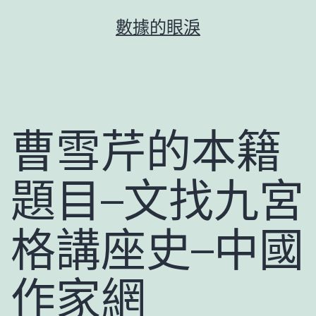
跳
數據的眼淚
至
主
要
內
容
曹雪芹的本籍
題目–文找九宮
格講座史–中國
作家網