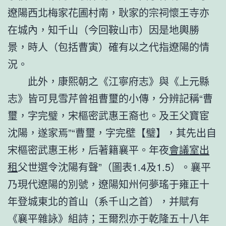
遼陽西北梅家花圃村南，耿家的宗祠懷王寺亦
在城內，知千山（今回鞍山市）因是地輿勝
景，時人（包括曹寅）確有以之代指遼陽的情
況。
此外，康熙朝之《江寧府志》與《上元縣
志》皆可見雪芹曾祖曹璽的小傳，分辨記稱“曹
璽，字完璧，宋樞密武惠王裔也。及王父寶宦
沈陽，遂家焉”“曹璽，字完壁【璧】，其先出自
宋樞密武惠王彬，后著籍襄平。年夜
會議室出
租
父世選令沈陽有聲”（圖表1.4及1.5）。襄平
乃現代遼陽的別號，遼陽知州何夢瑤于雍正十
年登城東北的首山（系千山之首），并賦有
《襄平雜詠》組詩；王爾烈亦于乾隆五十八年