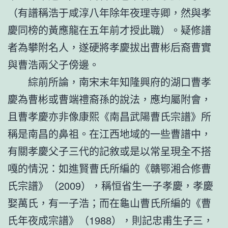
（有譜稱浩于咸淳八年除年夜理寺卿，然與孝
慶同榜的黃應龍在五年前才授此職）。疑修譜
者為攀附名人，遂硬將孝慶拔出曹彬后裔曹實
與曹浩兩父子傍邊。
綜前所論，南宋末年知隆興府的湖口曹孝
慶為曹彬或曹端禮裔孫的說法，應均屬附會，
且曹孝慶亦非像康熙《南昌武陽曹氏宗譜》所
稱是南昌的鼻祖。在江西地域的一些曹譜中，
有關孝慶父子三代的記敘或是以常呈現全不搭
嘎的情況：如進賢曹氏所編的《贛鄂湘合修曹
氏宗譜》（2009），稱恒省生一子孝慶，孝慶
娶萬氏，有一子浩；而在龜山曹氏所編的《曹
氏年夜成宗譜》（1988），則記忠甫生子三，