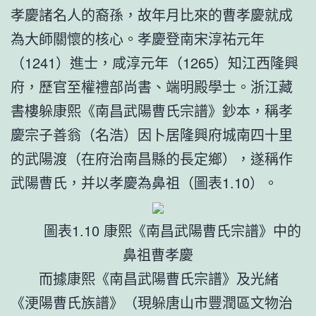
孝慶諸名人的裔孫，故年月比來的曹孝慶就成
為大師關懷的核心。孝慶登南宋淳祐元年
（1241）進士，咸淳元年（1265）知江西隆興
府，歷官至權禮部尚書、端明殿學士。浙江藏
書樓躲康熙《南昌武陽曹氏宗譜》鈔本，稱孝
慶宗子善翁（名浩）因卜居隆興府城南四十里
的武陽渡（在府治南昌縣的長定鄉），遂稱作
武陽曹氏，并以孝慶為鼻祖（圖表1.10）。
圖表1.10 康熙《南昌武陽曹氏宗譜》中的
鼻祖曹孝慶
而據康熙《南昌武陽曹氏宗譜》及光緒
《浭陽曹氏族譜》（現躲唐山市豐潤區文物治