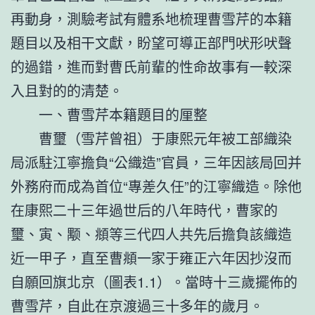
再動身，測驗考試有體系地梳理曹雪芹的本籍
題目以及相干文獻，盼望可導正部門吠形吠聲
的過錯，進而對曹氏前輩的性命故事有一較深
入且對的的清楚。
一、曹雪芹本籍題目的厘整
曹璽（雪芹曾祖）于康熙元年被工部織染
局派駐江寧擔負“公織造”官員，三年因該局回并
外務府而成為首位“專差久任”的江寧織造。除他
在康熙二十三年過世后的八年時代，曹家的
璽、寅、颙、頫等三代四人共先后擔負該織造
近一甲子，直至曹頫一家于雍正六年因抄沒而
自願回旗北京（圖表1.1）。當時十三歲擺佈的
曹雪芹，自此在京渡過三十多年的歲月。