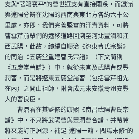
支與“著籍襄平”的曹世選支有直接關系，而鐵嶺
與遼陽分辨在沈陽的西南與東北方各約六十公
里處。亦即，我們完善堅實的汗青資料，可將
曹雪芹前輩們的遷移道路回溯至河北豐潤和江
西武陽，此故，續編自順治《遼東曹氏宗譜》
的同治《五慶堂重建曹氏宗譜》（下文簡稱
《五慶堂曹譜》）中，就從未言及武陽曹或豐
潤曹，而是將遼東五慶堂諸曹（包括雪芹祖先
在內）之開山祖師，附會成元末安徽壽州安豐
人的曹良臣。
曹鼎看在其監修的康熙《南昌武陽曹氏宗
譜》中，不只將武陽曹與豐潤曹合譜，并希冀
將來能訂正淵源，補足“遼陽一籍，闕焉未修”的