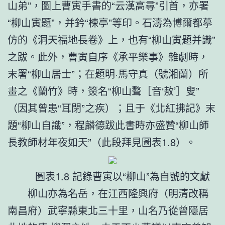
山弟”，圖上曹寅手書的“云漢高尋”引首，亦署
“柳山寅題”，并鈐“楝亭”等印。石濤為博爾都摹
仿的《洞天福地長卷》上，也有“柳山寅題并識”
之跋。此外，曹寅自序《承平樂事》雜劇時，
末署“柳山居士”；在題明·馬守真（號湘蘭）所
畫之《蘭竹》時，簽名“柳山聱［音‘敖’］叟”
（因其曾患“耳閉”之疾）；且于《北紅拂記》末
題“柳山自識”，程麟德跋此書時亦盛贊“柳山師
長教師材年夜如天”（此段拜見圖表1.8）。
圖表1.8 記錄曹寅以“柳山”為自號的文獻
柳山亦為名岳，在江西隆興府（明清改稱
南昌府）武寧縣東北三十里，山名乃從曾隱居