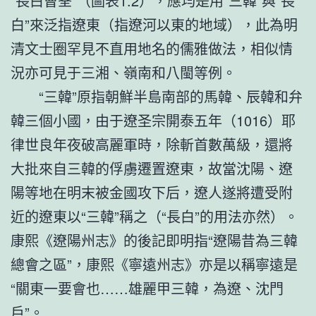
“長白曹荃”（圖表1.2），應均是用“三韓”與“長
白”來泛指遼東（指遼河以東的地域），此為明
清文士圈罕見不直用地名的儒雅做法，相似情
況亦可見于三湘、嶺南和八閩等例。
“三韓”原指朝鮮半島南部的馬韓、辰韓和弁
韓三個小國，由于遼圣宗開泰五年（1016）耶
律世良年夜破高麗軍時，除斬首數萬級，還將
大批來自三韓的俘虜遷置遼東，故當沈陽、遼
陽等地在明末被金國攻下后，遼人遂將遭受附
近的遼東以“三韓”稱之（“長白”的用法亦然）。
康熙《遼陽州志》的後記即明指“遼陽昔為三韓
總會之區”，康熙《寧遠州志》亦是以稱寧遠是
“關東一要會也……雄麗甲三韓，為遼、沈門
戶”。