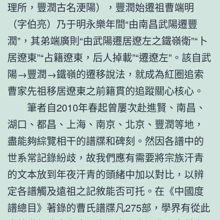
理所，豐潤古名浭陽），豐潤始遷祖曹端明
（字伯亮）乃于明永樂年間“由南昌武陽遷豐
潤”，其弟端廣則“由武陽遷居遼左之鐵嶺衛”“卜
居遼東”“占籍遼東，后人掉載”“遷遼左”。該自武
陽→豐潤→鐵嶺的遷移說法，就成為紅圈追索
曹家先祖移居遼東之前籍貫的追蹤關心核心。
筆者自2010年春起曾屢次赴進賢、南昌、
湖口、都昌、上海、南京、北京、豐潤等地，
盡能夠綜覽相干的譜牒和碑刻。然因各譜中的
世系常記錄紛歧，故我們應有需要將宗族汗青
的文本放到年夜汗青的頭緒中加以對比，以辨
定各譜觸及遠祖之記敘能否可托。在《中國度
譜總目》著錄的曹氏譜牒凡275部，學界有從此