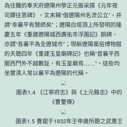
為往職的奉天府遼陽州學正元振采撰《元年夜
司鐸往思碑》，文末稱“偕遼陽州名流公立”，并
謂“幸襄平有賢師矣”；遼陽白塔頂上所發明的隆
慶五年《重建遼陽城西廣佑寺浮圖記》銅碑，
亦謂“吾襄平為全遼城市”；現躲遼陽風俗博物館
的天聰四年《重建玉皇廟碑記》也稱“昔襄平西
關西門外不越數趾，有玉皇廟焉……”。這些均
坐實清人常以襄平為遼陽的代稱。
圖表1.4 《江寧府志》與《上元縣志》中的
《曹璽傳》
圖表1.5 曹錕于1932年壬申歲所題之武惠王