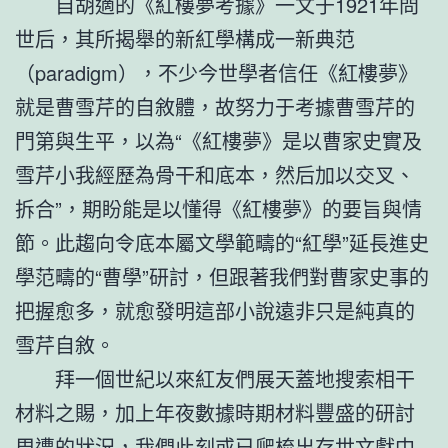
自胡適的《紅樓夢考據》一文于1921年問
世后，其所揭舉的新紅學構成一新典范
（paradigm），不少今世學者信任《紅樓夢》
就是曹雪芹的自敘體，故努力于考據曹雪芹的
門第與生平，以為“《紅樓夢》是以曹家史實及
雪芹小我經歷為骨干和底本，然后加以交叉、
拆合”，期盼能是以懂得《紅樓夢》的要旨與情
節。此趨向令底本屬文學範疇的“紅學”延長進史
學范疇的“曹學”研討，但跟著我們對曹家史事的
把握愈多，就愈發明這部小說遠非只是純真的
雪芹自敘。
拜一個世紀以來紅友們展天蓋地搜索相干
材料之賜，加上年夜數據時期材料豐盛的研討
周遭的狀況，我們此刻或已爬梳出存世文獻中