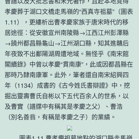
曹譜以及大批志書和宋元著作，且赴本地覓得
孝慶葬于湖口文橋走馬嶺的“西真寺祖墓”（圖表
1.11），更縷析出曹孝慶家族于唐宋時代的移
居途徑：從安徽宣州南陵縣→江西江州彭澤縣
→饒州都昌縣龜山→江州湖口縣，知其進贛后
年夜致不出鄱陽湖周遭地域。無怪乎《南宋館
閣續錄》中曾以孝慶“貫南康”，此或因都昌縣在
那時乃隸南康軍。此外，筆者還自南宋紹興四
年（1134）成書的《古今姓氏書辯證》中，挖
掘出靈壽曹氏自彬以下五代百余人的世系，以
及曹實（譜牒中有稱其是孝慶之父）、曹浩
（別名善翁，有稱是孝慶之子）的業績。
圖表1.11 曹孝慶祖墓地點的湖口縣走馬嶺