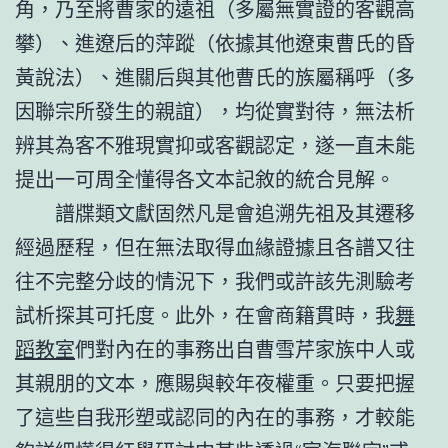
角，乃至將曹家的遠祖（多屬無實證的客觀高
攀）、進遼后的萍蹤（依據其他遼東曹氏的昏
黃說法）、進關后與其他曹氏的族屬稱呼（多
因聯宗所發生的親誼），均從實對待，無法析
辨其為客不雅現實抑或客觀認定，遂一直未能
提出一可周全懂得各文本記敘的統合見解。
譜牒類文獻固然凡是會追溯先祖及其遷移
經過歷程，但在無法取得血緣證據且各譜又往
往不完整分歧的情況下，我們或許該先測驗考
試析探其可托度。此外，在會商籍貫時，我
舞
蹈教室
們對內在的事務出自曹雪芹家族中人或
其親朋的文本，應賜與較年夜權重。只要把握
了這些自我形塑或認同的內在的事務，才較能