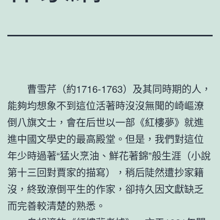
曹雪芹（約1716-1763）及其同時期的人，
能夠均想象不到這位活著時沒沒無聞的崎嶇潦
倒八旗文士，會在后世以一部《紅樓夢》就進
進中國文學史的最高殿堂。但是，我們對這位
年少時過著“猛火烹油、鮮花著錦”般生涯（小說
第十三回對賈家的描寫），稍后陡然遭抄家籍
沒，終致潦倒平生的作家，卻持久因文獻缺乏
而完善較清楚的熟悉。