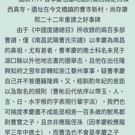
西真寺。遺址在今文橋鎮的曹寺新村，尚存康
熙二十二年重建之好事碑
由于《中國度譜總目》所收錄的兩百多部
曹譜，僅《南昌武陽曹氏宗譜》以孝慶為南昌
的鼻祖，尤有甚者，曹孝慶的進士科名未見于
湖口縣以外他地志書的選舉志，且他在出任隆
興知府之翌年即轉知浙江婺州軍事，疑曹孝慶
自己并不曾遷籍隆興。又，經斟酌年紀的差距
以及取名的規則（曹彬后代依序以帶玉、人、
言、日、水字根的字表現行輩字派），我們也
可揣度孝慶盡不成能是相差一百多歲的駙馬都
尉曹實之子，且亦非應龍侄孫（因孝慶較應龍
早三年中進士），而曹浩也不會是孝慶之子