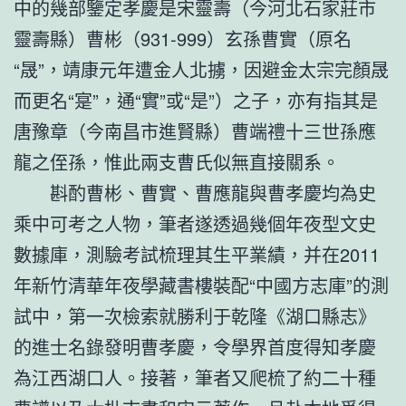
中的幾部鑒定孝慶是宋靈壽（今河北石家莊市
靈壽縣）曹彬（931-999）玄孫曹實（原名
“晟”，靖康元年遭金人北擄，因避金太宗完顏晟
而更名“寔”，通“實”或“是”）之子，亦有指其是
唐豫章（今南昌市進賢縣）曹端禮十三世孫應
龍之侄孫，惟此兩支曹氏似無直接關系。
斟酌曹彬、曹實、曹應龍與曹孝慶均為史
乘中可考之人物，筆者遂透過幾個年夜型文史
數據庫，測驗考試梳理其生平業績，并在2011
年新竹清華年夜學藏書樓裝配“中國方志庫”的測
試中，第一次檢索就勝利于乾隆《湖口縣志》
的進士名錄發明曹孝慶，令學界首度得知孝慶
為江西湖口人。接著，筆者又爬梳了約二十種