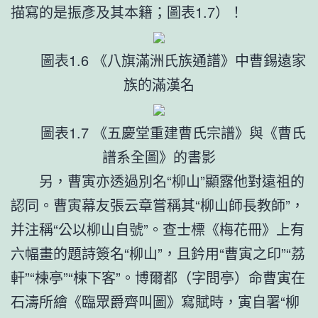
描寫的是振彥及其本籍；圖表1.7）！
圖表1.6 《八旗滿洲氏族通譜》中曹錫遠家
族的滿漢名
圖表1.7 《五慶堂重建曹氏宗譜》與《曹氏
譜系全圖》的書影
另，曹寅亦透過別名“柳山”顯露他對遠祖的
認同。曹寅幕友張云章嘗稱其“柳山師長教師”，
并注稱“公以柳山自號”。查士標《梅花冊》上有
六幅畫的題詩簽名“柳山”，且鈐用“曹寅之印”“荔
軒”“楝亭”“楝下客”。博爾都（字問亭）命曹寅在
石濤所繪《臨眾爵齊叫圖》寫賦時，寅自署“柳