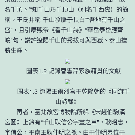
名千頂。’”知千山乃千頂山（別名千西嶽）的簡
稱。王氏并稱“千山發脈于長白”“吾地有千山之
盛”，且引康熙帝《看千山詩》“華岳泰岱應齊
峻”句，讚許遼陽千山的秀拔可與西嶽、泰山擅
勝生輝。
圖表1.2 記錄曹雪芹家族籍貫的文獻
圖表1.3 遼陽王爾烈寫于乾隆朝的《同游千
山詩錄》
再者，臺北故宮博物院所躲《宋趙伯駒漢
宮圖》上鈐有“千山耿信公字畫之章”，耿昭忠，
字信公，平南王耿仲明之孫。由于仲明墓位于