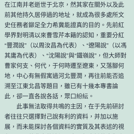
在江南并老逝世于北京，然其家在關外以及此
前其他持久居停過的地址，就成為很多處所文
史任務者鉚足全力希冀能證真的目的。先前紅
學界對明清以來曹雪芹本籍的認知，重要分紅
“豐潤說”（以周汝昌為代表）、“遼陽說”（以馮
其庸為代表）、“沈陽說”與“鐵嶺說”，但大師對
曹家何支、何代，于何時遷至遼東，又落腳何
地，中心有無假寓過河北豐潤，再往前能否追
溯至江東北昌等題目，雖已有十幾本專書論
此，卻一直各說各話，眾口紛紜。
此事無法取得共鳴的主因，在于先前研討
者往往只選擇對己說有利的資料，并加以施
展，而未能探討各個資料的實質及其表述的視