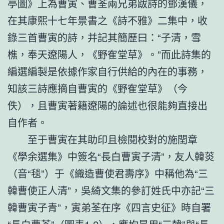
亭圖》上為曹寅、曹荃兩兄弟跋詩的鄧漢儀，
在其康熙十七年景書之《詩不雅》二集中，收
錄三首曹寅的詩，并記其簡歷曰：“子清，雪
樵，奉天遼陽人，《野隺堂草》。”而此詩集的
編選編製是依據作家自行供給的內在的事務，
知該三詩應摘自曹寅的《野隺堂草》（今
佚），且曹寅著籍遼陽的論述也很能夠直接出
自作者。
至于曹寅在其助印且檢閱校對的施閏章
《學余選集》中簽名“長白曹寅子清”，友人韓菼
（音“毯”）于《織造曹使君壽序》中稱他為“三
韓曹使正人清”，吳綺文集的參訂姓氏中亦記“三
韓曹寅子青”，寅弟荃在序《四言史征》時自署