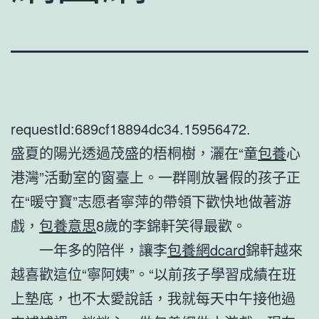
requestId:689cf18894dc34.15956472.
盛夏的陽光透過茂盛的梧桐樹，灑在“童
包養
心
港灣”活動室的窗臺上。一群剛放暑假的孩子正
在“暖守寶”志愿者寧萍的帶領下歡快地做著游
戲，
包養意思
8歲的李錦軒笑得最歡。
一年多的陪伴，讓李
包養網dcard
錦軒越來
越喜歡這位“寧阿姨”。“以前孩子學習成績在班
上墊底，也不太愛說話，我就每天中午接他過