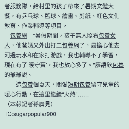
者服務隊，給村里的孩子帶來了暑期文體大
餐，有乒乓球、籃球、繪畫、剪紙、紅色文化
教育、作業輔導等項目。
包養網
“暑假期間，孩子無人照看
包養女
人
，他爸媽又外出打工
包養網
了，最擔心他去
河邊玩水和在家打游戲，我也輔導不了學習，
現在有了‘暖守寶’，我也放心多了。”廖語欣
包養
的爺爺說。
這
包養
個夏天，關愛
短期包養
留守兒童的
暖心行動，在這里繼續“火熱”……
（本報記者孫廣見）
TC:sugarpopular900