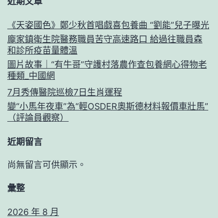
近期文章
《天姿國色》鄭少秋首唱戲喜包養曲 “劉能”兒子曝光
龐家鎮衛生院醫務職員苦守高速路口 給過往職員森
和診所疫苗量體溫
圖片故事｜“有牛哥”守護村落農作查包養網心得物老
種類_中國網
7月秀傳醫院巡檢7日生肖運程
變“小馬年夜車”為“輕OSDER奧斯德材料報價車壯馬”
（評論員觀察）
近期留言
尚無留言可供顯示。
彙整
2026 年 8 月