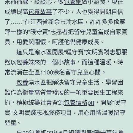
來補補課、談談心，做
包養網
做小游戲，現在
成績提高
包養故事
了不少，人也變得開朗自信
了……”在江西省新余市渝水區，許許多多像寧
萍一樣的“暖守寶”志愿者把留守兒童當成自家寶
貝，用愛與關懷，呵護他們健康成長。
這只是渝水區開展“暖守寶”文明實踐志愿服
務以
包養妹
來的一個小故事，而這種溫暖，時
常流淌在全區1100余名留守兒童心間。
包養
渝水區把解決留守兒童生活、學習困
難作為衡量高質量發展的一項重要民生工程來
抓，積極統籌社會資源
包養價格ptt
，開展“暖守
寶”文明實踐志愿服務項目，用心用情溫暖留守
兒童。
自20
包養網
22年5月組織開展“暖守寶
包養