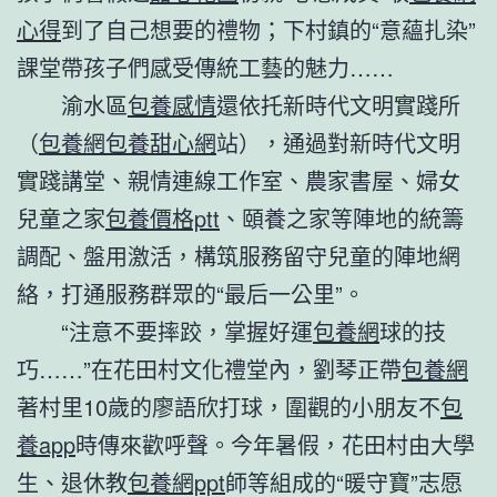
心得
到了自己想要的禮物；下村鎮的“意蘊扎染”
課堂帶孩子們感受傳統工藝的魅力……
渝水區
包養感情
還依托新時代文明實踐所
（
包養網
包養甜心網
站），通過對新時代文明
實踐講堂、親情連線工作室、農家書屋、婦女
兒童之家
包養價格ptt
、頤養之家等陣地的統籌
調配、盤用激活，構筑服務留守兒童的陣地網
絡，打通服務群眾的“最后一公里”。
“注意不要摔跤，掌握好運
包養網
球的技
巧……”在花田村文化禮堂內，劉琴正帶
包養網
著村里10歲的廖語欣打球，圍觀的小朋友不
包
養app
時傳來歡呼聲。今年暑假，花田村由大學
生、退休教
包養網ppt
師等組成的“暖守寶”志愿