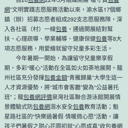
網
”文明實踐志愿服務活動以來，渝水區17個鄉
鎮（辦）招募志愿者組成292支志愿服務隊，深
入各社區（村）一線
包養
，通過開展結對幫
扶、心理疏導、學業輔導、健康保健
包養
等8大
項志愿服務，用愛繪就留守兒童多彩生活。
今年暑期一開始，為讓留守兒童樂享假
期，多彩“暖心”活動在全區如火如荼地展開。龍
州社區充分發揮
包養金額
“青雁歸巢”大學生這一
人才資源優勢，將“城市會客廳”變為“公益暑托
班”；龍
包養網評價
泉灣社區聯合游泳館開展情
景體驗式防
包養網
溺水安全
包養
教育活動；魁
星路社區的“快樂過暑假·情暖微心愿”活動，讓
孩子們暑假之
甜心花園
初就“心愿成真”收
包養網