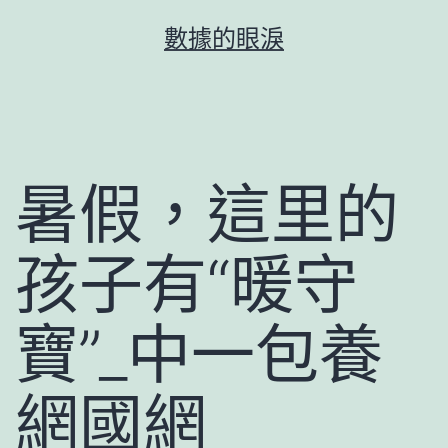
跳
數據的眼淚
至
主
要
內
容
暑假，這里的
孩子有“暖守
寶”_中一包養
網國網