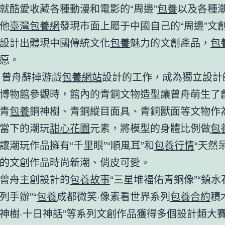
就酷愛收藏各種動漫和電影的“周邊”
包養
以及各種
他
臺灣包養網
發現市面上屬于中國自己的“周邊”文
設計出體現中國傳統文化
包養
魅力的文創產品，
包
愿。
年，曾舟辭掉游戲
包養網站
設計的工作，成為獨立設計
博物館參觀時，館內的青銅文物造型讓曾舟萌生了
青
包養
銅神樹、青銅縱目面具、青銅獸面等文物作
當下的潮玩
甜心花園
元素，將模型的身體比例做
包
讓潮玩作品擁有“千里眼”“順風耳”和
包養行情
“天然
的文創作品時尚新潮、俏皮可愛。
曾舟主創設計的
包養故事
“三星堆福佑青銅像”“鎮水
列手辦”“
包養
成都微笑·像素看世界系列
包養合約
積
神樹·十日神話”等系列文創作品獲得多個設計類大