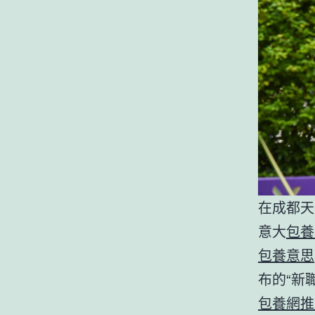
在成都天
意大
包養
包養意思
布的“新
包養網推