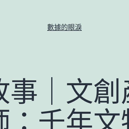
數據的眼淚
故事｜文創
師：千年文