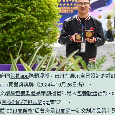
府國
包養app
際動漫城，曾舟在展示自己設計的靜
app
賽獲獎獎牌（2024年10月26日攝）。
文創產
包養軟體
品策劃運營師是人
包養軟體
社部20
職
包養網心得
包養網ppt
業”之一。
薦
“90
包養價格
”后曾舟是
包養網
一名文創產品策劃