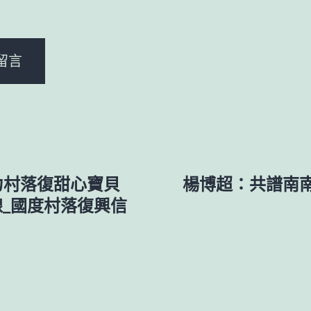
。
力村落復甜心寶貝
楊博超：共譜南
線_國度村落復興信