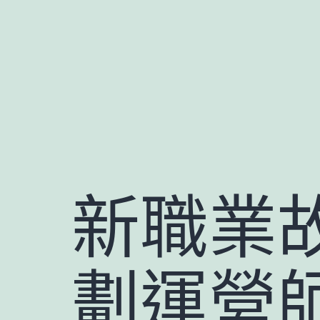
跳
至
主
要
內
容
新職業
劃運營