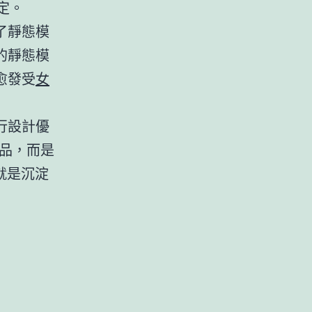
定。
了靜態模
的靜態模
愈發受
女
行設計優
品，而是
就是沉淀