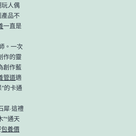
潮玩人偶
創產品不
養
一直是
師。一次
創作的靈
為創作藍
養管道
適
呆”的卡通
石犀·這禮
木”“通天
賽
包養價