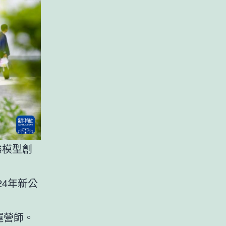
態模型創
24年新公
運營師。