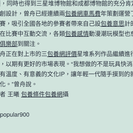
項，同時也得到三星堆博物館和成都博物館的充分肯
創設計，曾舟已經連續兩
包養網車馬費
年策劃運營
賽，吸引全國各地的參賽者帶來自己設
包養意思
計
在比賽中互動交流，各類
包養感情
動漫潮玩模型也
俱樂部
到關注。
舟正在對上市的三
包養網評價
星堆系列作品繼續進
，以期有更好的市場表現。“我想做的不是玩具快消
有溫度、有意義的文化IP，讓年輕一代隨手摸到的
化。”曾舟說。
者 王曦
包養條件
包養網
攝
popular900