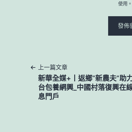
使用
文
上一篇文章
新華全媒+丨返鄉“新農夫”助
章
台包養網興_中國村落復興在
息門戶
導
覽