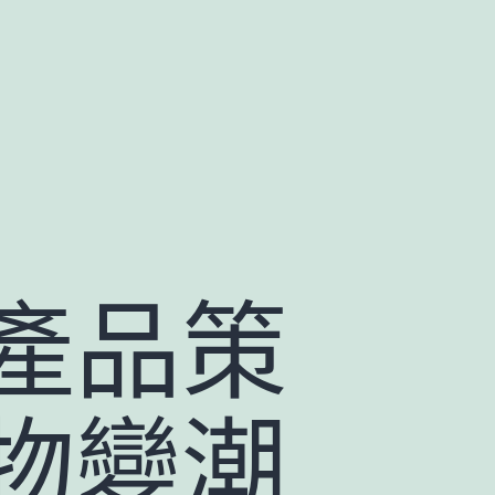
產品策
物變潮