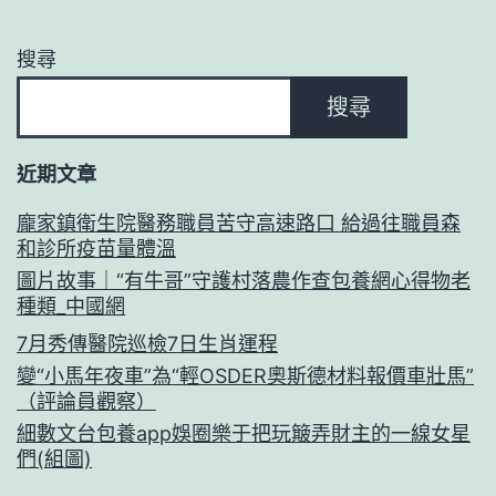
搜尋
搜尋
近期文章
龐家鎮衛生院醫務職員苦守高速路口 給過往職員森
和診所疫苗量體溫
圖片故事｜“有牛哥”守護村落農作查包養網心得物老
種類_中國網
7月秀傳醫院巡檢7日生肖運程
變“小馬年夜車”為“輕OSDER奧斯德材料報價車壯馬”
（評論員觀察）
細數文台包養app娛圈樂于把玩簸弄財主的一線女星
們(組圖)