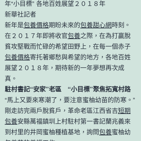
年“小目標” 各地百姓展望２０１８年
新華社記者
新年是
包養價格
期盼未來的
包養甜心網
時刻。
在２０１７年即將收官
包養
之際，在為打贏脫
貧攻堅戰而忙碌的希望田野上，在每一個赤子
包養價格
寄托著鄉愁與希望的地方，各地百姓
展望２０１８年，期待新的一年夢想再次成
真。
駐村書記“安家”老區 “小目標”聚焦拓寬村路
“馬上又要來寒潮了，要注意蜜柚幼苗的防寒。”
剛走訪完兩戶脫貧戶，革命老區江西省吉
短期
包養
安縣萬福鎮圳上村駐村第一書記蘭兆義來
到村里的井岡蜜柚種植基地，詢問
包養
蜜柚幼