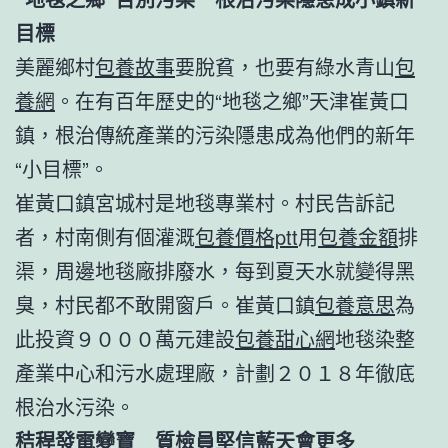
目標
美麗鄉村
包養故事
要脫貧，也要有綠水青山
包
養網
。在有百年歷史的“地毯之鄉”天津崔黃口
鎮，根治傳統產業的污染隱患成為他們的新年
“小目標”。
崔黃口鎮宮城村是地毯專業村。村民告訴記
者，村南側有個灌溉
包養價格ptt
用
包養金額
排
渠，周邊地毯廠排廢水，每到夏天水就變得黑
臭，村民都不敢開窗戶。崔黃口鎮
包養意思
為
此投資９０００萬元建設
包養甜心網
地毯染整
產業中心和污水處理廠，計劃２０１８年徹底
根治水污染。
秸稈發電變寶 質檢員堅信藍天會更多