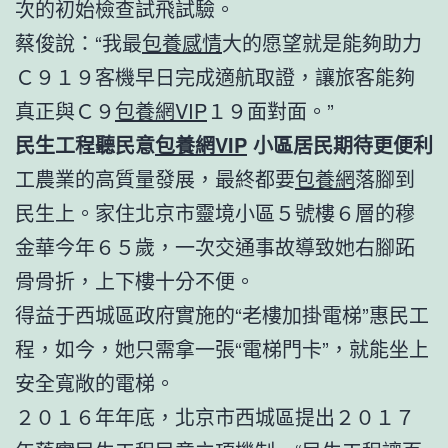
次的初始檢查試飛試驗。
蔡俊說：“我最
包養感情
大的愿望就是能夠助力
Ｃ９１９客機早日完成適航取證，讓旅客能夠
真正與Ｃ９
包養網VIP
１９面對面。”
民生工程聽民意
包養網VIP
小區居民期待更便利
工農業的高質量發展，最終都要
包養網
落腳到
民生上。家住北京市靈境小區５號樓６層的穆
金華今年６５歲，一次交通事故導致她右腳跖
骨骨折，上下樓十分不便。
得益于西城區政府實施的“老樓加掛電梯”惠民工
程，如今，她只需拿一張“電梯門卡”，就能坐上
安全寬敞的電梯。
２０１６年年底，北京市西城區提出２０１７