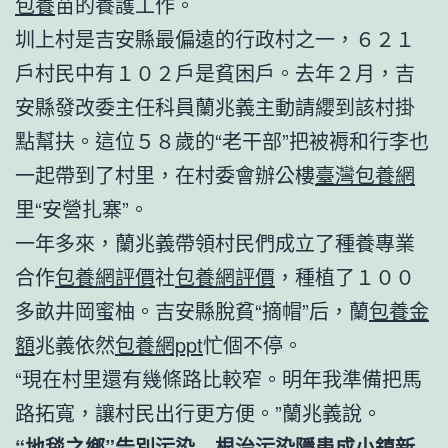
包養
苗的養護工作。
圳上村是吉安縣最偏遠的行政村之一，６２１
戶村民中有１０２戶是貧困戶。去年２月，吉
安縣發改委主任科員蘭兆義主動請纓到該村掛
點幫扶。這位５８歲的“老干部”把被褥和行李也
一起帶到了村里，在村委會辦公樓
臺灣包養網
里“安營扎寨”。
一年多來，蘭兆義帶領村民們成立了種養專業
合作
包養網評價
社
包養網評價
，種植了１００
多畝井岡蜜柚。吉安縣脫貧“摘帽”后，蘭
包養金
額
兆義依然
包養網ppt
忙個不停。
“現在村里還有幾條路比較窄。明年我準備把馬
路拓寬，讓村民出行更方便。”蘭兆義說。
“地毯之鄉”告別污染 根治污染隱患成小鎮新