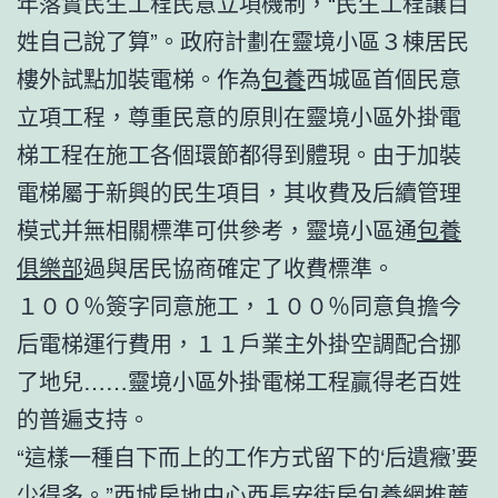
年落實民生工程民意立項機制，“民生工程讓百
姓自己說了算”。政府計劃在靈境小區３棟居民
樓外試點加裝電梯。作為
包養
西城區首個民意
立項工程，尊重民意的原則在靈境小區外掛電
梯工程在施工各個環節都得到體現。由于加裝
電梯屬于新興的民生項目，其收費及后續管理
模式并無相關標準可供參考，靈境小區通
包養
俱樂部
過與居民協商確定了收費標準。
１００％簽字同意施工，１００％同意負擔今
后電梯運行費用，１１戶業主外掛空調配合挪
了地兒……靈境小區外掛電梯工程贏得老百姓
的普遍支持。
“這樣一種自下而上的工作方式留下的‘后遺癥’要
少得多。”西城房地中心西長安街房
包養網推薦