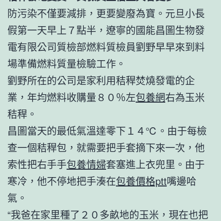
防污染不僅要減排，更要變廢為寶。元旦小長
假第一天早上７點半，遼寧的國能昌圖生物發
電有限公司質檢部燃料質檢員劉野早早來到料
場準備燃料質量檢驗工作。
劉野所在的公司是家利用秸稈焚燒發電的企
業，年均燃料收購量８０％左
包養網
右為玉米
秸稈。
昌圖當天的最低氣溫達零下１４℃。由于每檢
查一個秸稈包，就需要把手套摘下來一次，他
索性把右手手
包養情婦
套塞進上衣兜里。由于
寒冷，他不停地把手湊在
包養價格ptt
嘴邊哈
氣。
“我爸在家里種了２０多畝地的玉米，現在也把