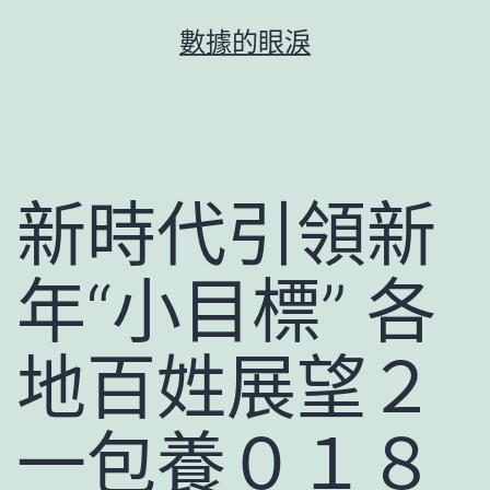
跳
數據的眼淚
至
主
要
內
容
新時代引領新
年“小目標” 各
地百姓展望２
一包養０１８