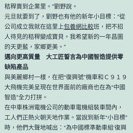
秸稈賣到企業里。”劉野說。
元旦就要到了，劉野也有他的新年小目標：“從
公司成立我就在這里上
包養網比較
班，把不招
人待見的秸稈變成寶貝。我希望新的一年昌圖
的天更藍，家鄉更美。”
邁向更高質量 大工匠誓言為中國智造提供零
缺陷產品
與美麗鄉村一樣，在把“復興號”機車和Ｃ９１９
大飛機完美呈現在世界面前的廠商也在為“中國
智造”全力打拼。
在中車株洲電機公司的動車電機組裝車間內，
工人們正熱火朝天地作業。當說到新年“小目標”
時，他們大聲地喊出：“為中國標準動車組‘復興