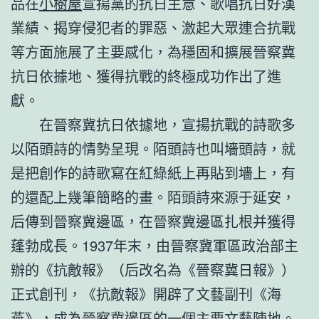
品在
小樹屋
宣揚黨的抗日主意、歌唱抗日好漢
業績、揭穿侵犯者的罪惡、激起大眾連合抗戰
等方面施展了主要感化，為穩固和擴展晉察冀
抗日依據地、獲得抗戰的終極成功作出了進
獻。
在晉察冀抗日依據地，宣揚抗戰的詩歌多
以陌頭詩的情勢呈現。陌頭詩也叫墻頭詩，就
是把創作的詩歌寫在紅綠紙上再貼到墻上，有
的還配上幾筆簡略的畫。陌頭詩來源于延安，
后傳到晉察冀邊區，在晉察冀邊區扎根并獲得
蓬勃成長。1937年末，由晉察冀軍區政治部主
辦的《抗敵報》（后改名為《晉察冀日報》）
正式創刊，《抗敵報》開辟了文藝副刊《海
燕》，成為晉察冀邊區的一個主要文藝陣地。