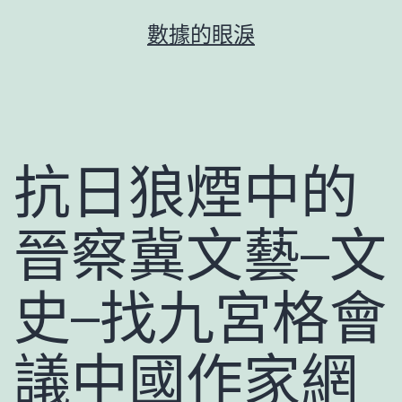
跳
數據的眼淚
至
主
要
內
容
抗日狼煙中的
晉察冀文藝–文
史–找九宮格會
議中國作家網