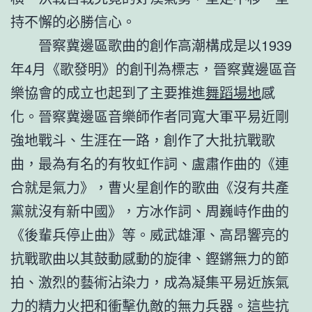
持不懈的必勝信心。
晉察冀邊區歌曲的創作高潮構成是以1939
年4月《歌發明》的創刊為標志，晉察冀邊區音
樂協會的成立也起到了主要推進
舞蹈場地
感
化。晉察冀邊區音樂師作者同寬大軍平易近剛
強地戰斗、生涯在一路，創作了大批抗戰歌
曲，最為有名的有牧虹作詞、盧肅作曲的《連
合就是氣力》，曹火星創作的歌曲《沒有共產
黨就沒有新中國》，方冰作詞、周巍峙作曲的
《後輩兵停止曲》等。威武雄渾、高昂響亮的
抗戰歌曲以其鼓動感動的旋律、鏗鏘無力的節
拍、激烈的藝術沾染力，成為凝集平易近族氣
力的精力火把和衝擊仇敵的無力兵器。這些抗