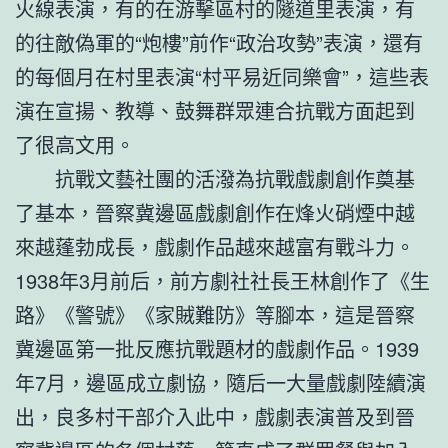
火線表演，有的在游擊區村的隧道里表演，有
的往敵偽軍的“炮樓”前作“政治攻勢”表演，還有
的每個月在村里表演“村平易近同樂會”，這些表
演在宣揚、教導、鼓舞群眾連合抗戰方面起到
了很高文用。
抗戰文藝社團的活潑為抗戰戲劇創作奠基
了基本，晉察冀邊區戲劇創作在烽火硝煙中越
來越蓬勃成長，戲劇作品越來越富有戰斗力。
1938年3月前后，前方劇社社長王林創作了《生
路》《警號》《家賊難防》等腳本，這是晉察
冀邊區第一批反應抗戰題材的戲劇作品。1939
年7月，邊區成立劇協，隨后一大量戲劇陸續演
出，良多村干部介入此中，戲劇表演普及到晉