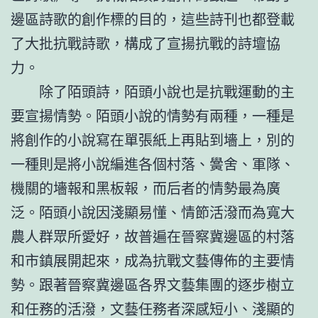
邊區詩歌的創作標的目的，這些詩刊也都登載
了大批抗戰詩歌，構成了宣揚抗戰的詩壇協
力。
除了陌頭詩，陌頭小說也是抗戰運動的主
要宣揚情勢。陌頭小說的情勢有兩種，一種是
將創作的小說寫在單張紙上再貼到墻上，別的
一種則是將小說編進各個村落、黌舍、軍隊、
機關的墻報和黑板報，而后者的情勢最為廣
泛。陌頭小說因淺顯易懂、情節活潑而為寬大
農人群眾所愛好，故普遍在晉察冀邊區的村落
和市鎮展開起來，成為抗戰文藝傳佈的主要情
勢。跟著晉察冀邊區各界文藝集團的逐步樹立
和任務的活潑，文藝任務者深感短小、淺顯的