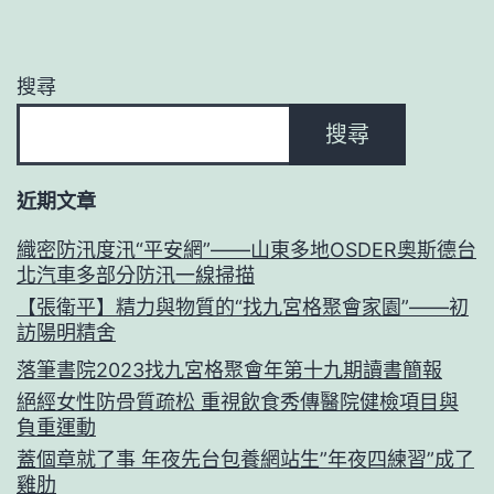
搜尋
搜尋
近期文章
織密防汛度汛“平安網”——山東多地OSDER奧斯德台
北汽車多部分防汛一線掃描
【張衛平】精力與物質的“找九宮格聚會家園”——初
訪陽明精舍
落筆書院2023找九宮格聚會年第十九期讀書簡報
絕經女性防骨質疏松 重視飲食秀傳醫院健檢項目與
負重運動
蓋個章就了事 年夜先台包養網站生”年夜四練習”成了
雞肋