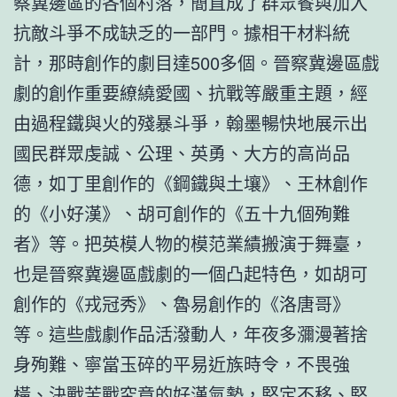
察冀邊區的各個村落，簡直成了群眾餐與加入
抗敵斗爭不成缺乏的一部門。據相干材料統
計，那時創作的劇目達500多個。晉察冀邊區戲
劇的創作重要繚繞愛國、抗戰等嚴重主題，經
由過程鐵與火的殘暴斗爭，翰墨暢快地展示出
國民群眾虔誠、公理、英勇、大方的高尚品
德，如丁里創作的《鋼鐵與土壤》、王林創作
的《小好漢》、胡可創作的《五十九個殉難
者》等。把英模人物的模范業績搬演于舞臺，
也是晉察冀邊區戲劇的一個凸起特色，如胡可
創作的《戎冠秀》、魯易創作的《洛唐哥》
等。這些戲劇作品活潑動人，年夜多瀰漫著捨
身殉難、寧當玉碎的平易近族時令，不畏強
橫、決戰苦戰究竟的好漢氣勢，堅定不移、堅