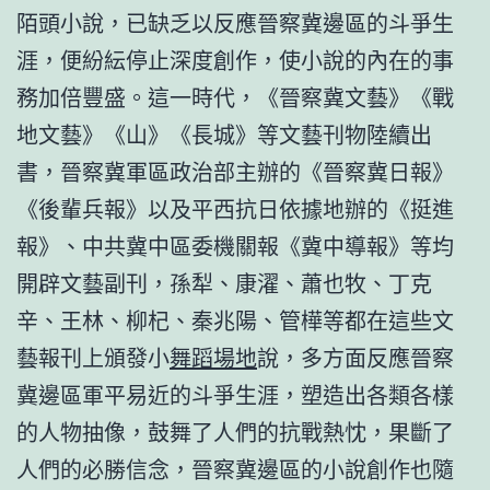
陌頭小說，已缺乏以反應晉察冀邊區的斗爭生
涯，便紛紜停止深度創作，使小說的內在的事
務加倍豐盛。這一時代，《晉察冀文藝》《戰
地文藝》《山》《長城》等文藝刊物陸續出
書，晉察冀軍區政治部主辦的《晉察冀日報》
《後輩兵報》以及平西抗日依據地辦的《挺進
報》、中共冀中區委機關報《冀中導報》等均
開辟文藝副刊，孫犁、康濯、蕭也牧、丁克
辛、王林、柳杞、秦兆陽、管樺等都在這些文
藝報刊上頒發小
舞蹈場地
說，多方面反應晉察
冀邊區軍平易近的斗爭生涯，塑造出各類各樣
的人物抽像，鼓舞了人們的抗戰熱忱，果斷了
人們的必勝信念，晉察冀邊區的小說創作也隨