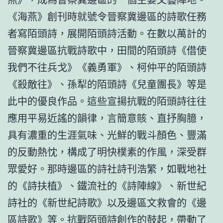
《海燕》創刊時就號令晉察冀邊區的詩歌任務
者寫陌頭詩，展開陌頭詩活動。在數以萬計的
晉察冀邊區抗戰詩歌中，田間的陌頭詩《借使
我們不往兵戈》《義勇軍》、柯仲平的陌頭詩
《殺敵往》、孫犁的陌頭詩《兒童團長》等是
此中的優良作品。這些宣揚抗戰的陌頭詩往往
應用平易近謠的韻律，言簡意賅、直抒胸臆，
具有濃重的生涯氣味、光鮮的戰斗顏色、豐滿
的反動熱忱，構成了明快樸素的作風，深受群
眾愛好。那時邊區的詩社詩刊浩繁，如戰地社
的《詩扶植》、鐵流社的《詩陣線》、新世紀
詩社的《新世紀詩歌》以及邊區文救會的《邊
區詩歌》等。抗戰陌頭詩創作的鼓起，帶動了