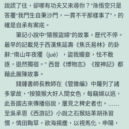
說謊了往，卻哪有功夫又來尋你？”孫悟空只是
答覆“我門生自秉沙門，一貫不干那樣事了”，的
確是自承有案底。
筆記小說中“猿猴盜婦”的故事，歷代不停。
最早的記載見于西漢焦延壽《焦氏易林》的卦
辭:“南山年夜玃（jué），盜我媚妾，怯不敢
逐，退然獨宿。” 西晉《博物志》《搜神記》都
藉此展陳故事。
錢鍾書師長教師在《管錐編》中羅列了諸
多掌故，“按猿猴大好人間女色，每竊婦以逃，
此吾國古來傳播俗說，屢見之稗史者也。……
至吳承恩《西游記》小說之石猴姑革胡孫習
慣，情田鞠草，欲海揚塵，以視馬化、申陽，