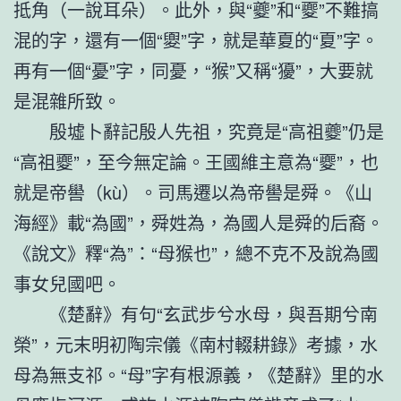
抵角（一說耳朵）。此外，與“夔”和“夒”不難搞
混的字，還有一個“夓”字，就是華夏的“夏”字。
再有一個“憂”字，同憂，“猴”又稱“獶”，大要就
是混雜所致。
殷墟卜辭記殷人先祖，究竟是“高祖夔”仍是
“高祖夒”，至今無定論。王國維主意為“夒”，也
就是帝嚳（kù）。司馬遷以為帝嚳是舜。《山
海經》載“為國”，舜姓為，為國人是舜的后裔。
《說文》釋“為”：“母猴也”，總不克不及說為國
事女兒國吧。
《楚辭》有句“玄武步兮水母，與吾期兮南
榮”，元末明初陶宗儀《南村輟耕錄》考據，水
母為無支祁。“母”字有根源義，《楚辭》里的水