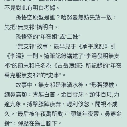
不見對此有明白考據。
孫悟空原型是誰？哈努曼無妨先放一放，
先把“無支祁”搞明白。
孫悟空的“年夜姐”或“二妹”
“無支祁”故事，最早見于《承平廣記》引
《李湯》一則。這筆記錄講述了“李湯發明無支
祁”的顛末和托名為《古岳瀆經》所記錄的“年夜
禹克服無支祁”的“史事”。
故事中，無支祁是淮渦水神，“形若猿猴，
縮鼻高額，青軀白首，金目雪牙。頸伸百尺,力
逾九象。搏擊騰踔疾奔，輕利倏忽，聞視不成
久。”最后被年夜禹所敗，“頸鎖年夜索，鼻穿金
鈴”，彈壓在龜山腳下。