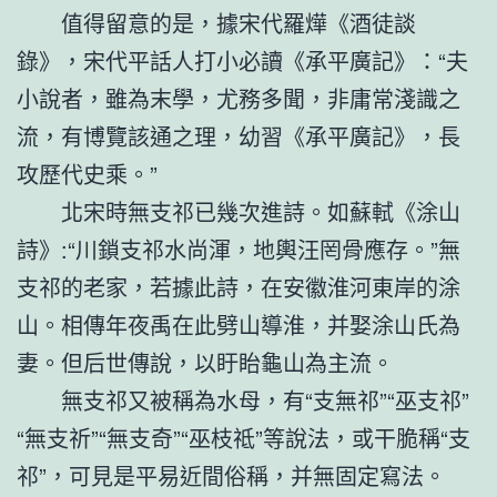
值得留意的是，據宋代羅燁《酒徒談
錄》，宋代平話人打小必讀《承平廣記》：“夫
小說者，雖為末學，尤務多聞，非庸常淺識之
流，有博覽該通之理，幼習《承平廣記》，長
攻歷代史乘。”
北宋時無支祁已幾次進詩。如蘇軾《涂山
詩》:“川鎖支祁水尚渾，地輿汪罔骨應存。”無
支祁的老家，若據此詩，在安徽淮河東岸的涂
山。相傳年夜禹在此劈山導淮，并娶涂山氏為
妻。但后世傳說，以盱眙龜山為主流。
無支祁又被稱為水母，有“支無祁”“巫支祁”
“無支祈”“無支奇”“巫枝祗”等說法，或干脆稱“支
祁”，可見是平易近間俗稱，并無固定寫法。