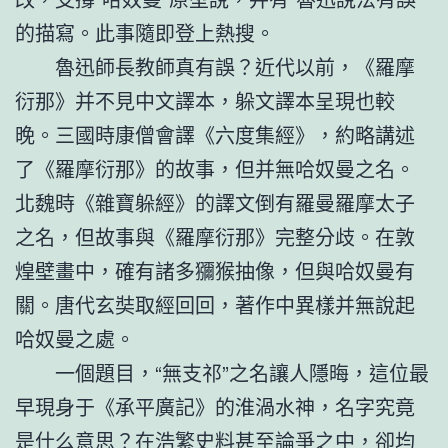
的描寫。此事隨即登上熱搜。
魯迅師長教師真有誤？近代以前，《羅摩
衍那》并不見中文譯本，躲文譯本呈現也較
晚。三國時康僧會譯《六度集經》，約略講述
了《羅摩衍那》的故事，但并無哈奴曼之名。
北魏時《雜寶躲經》的譯文倒有羅曼羅摩太子
之名，但故事與《羅摩衍那》完整分歧。在敦
煌壁畫中，確有諸多獼猴抽像，但與哈奴曼有
關。唐代玄奘取經回回，著作中異樣并無說起
哈奴曼之處。
一個題目，“無支祁”之名讓人隱晦，這位最
早現身于《承平廣記》的淮渦水神，名字究竟
是什么意思？在浩繁史料甚至論爭之中，卻均