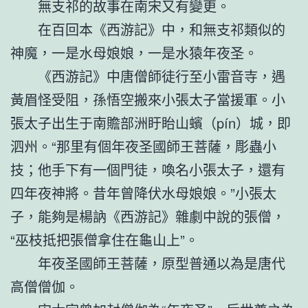
無支祁的故事在南宋又有變更。
在百回本《西游記》中，和無支祁類似的
神魔，一是水母娘娘，一是水猿年夜圣。
《西游記》中唐僧師徒行至小雷音寺，遇
黃眉怪受阻，孫悟空搬來小張太子當援軍。小
張太子出生于南贍部洲盱眙山蠙（pín）城，即
泗州。“那里有個年夜圣國師王菩薩，彫蟲小
技；他手下有一個門徒，喚名小張太子，還有
四年夜神將。昔年曾降伏水母娘娘。”小張太
子，能夠是楊訥《西游記》雜劇中說的張僧，
“巫枝抵把張僧拿住在龜山上”。
年夜圣國師王菩薩，原型普通以為是唐代
高僧僧伽。