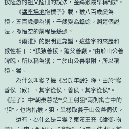
按陸游的祖父陸佃的說法，金絲猴最早稱“狨”。
《
講座場地
抱樸子》載，猴八百歲變為
猿，五百歲變為玃，千歲變為蟾蜍。照這個說
法，孫悟空的前程是蟾蜍。
《爾雅》的說明更靠譜，這些字的來歷和
猴性相干：“猱猿善援，玃父善顧。”由於山公善
睥睨，所以稱為玃；由於山公善攀附，所以稱
猿、猱。
為什么叫猴？據《呂氏年齡》釋，由於“猴
善侯（候），其字從侯，善侯，其字從侯”。
《莊子》中“朝秦暮楚”“吳王射狙”兩則寓言中的
“狙”，也均指猴。狙，異樣取義于山公善伺伏。
還有，為什么是申猴？東漢王充《論衡·物