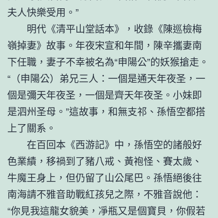
夫人快樂受用。”
明代《清平山堂話本》，收錄《陳巡檢梅
嶺掉妻》故事。年夜宋宣和年間，陳辛攜妻南
下任職，妻子不幸被名為“申陽公”的妖猴搶走。
“（申陽公）弟兄三人：一個是通天年夜圣，一
個是彌天年夜圣，一個是齊天年夜圣。小妹即
是泗州圣母。”這故事，和無支祁、孫悟空都搭
上了關系。
在百回本《西游記》中，孫悟空的諸般好
色業績，移禍到了豬八戒、黃袍怪、賽太歲、
牛魔王身上，但仍留了山公尾巴。孫悟絕後往
南海請不雅音助戰紅孩兒之際，不雅音說他：
“你見我這龍女貌美，凈瓶又是個寶貝，你假若