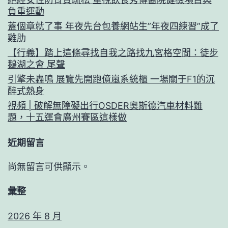
負重運動
蓋個章就了事 年夜先台包養網站生”年夜四練習”成了
雞肋
【行義】踏上這條尋找自我之路找九宮格空間：徒步
鵝湖之會 尾聲
引擎未轟鳴 展覽先開跑億嵐系統櫃 一場關于F1的沉
醉式熱身
視頻 | 破解無障礙出行OSDER奧斯德汽車材料難
題，十五運會廣州賽區這樣做
近期留言
尚無留言可供顯示。
彙整
2026 年 8 月