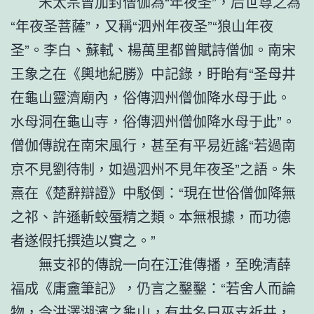
宋太宗曾加封僧伽為“年夜圣”，后世尊之為
“年夜圣菩薩”，又稱“泗州年夜圣”“狼山年夜
圣”。李白、蘇軾、楊萬里都曾賦詩僧伽。南宋
王象之在《輿地紀勝》中記錄，盱眙有“圣母井
在龜山靈濟廟內，俗傳泗州僧伽降水母于此。
水母洞在龜山寺，俗傳泗州僧伽降水母于此”。
僧伽傳說在南宋風行，甚至有平易近謠“若過南
京不見劉待制，如過泗州不見年夜圣”之語。朱
熹在《楚辭辯證》中駁倒：“現在世俗僧伽降無
之祁、許遜斬蛟蜃精之類。本無根據，而功德
者遂假托撰造以實之。”
無支祁的傳說一向在江淮傳播，至晚清薛
福成《庸盦筆記》，仍言之鑿鑿：“若舍人而論
物，今洪澤湖濱之龜山，有井名曰巫支祈井，