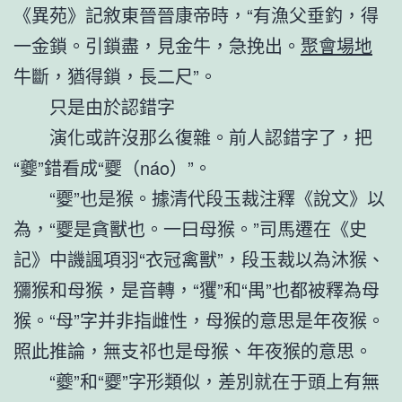
《異苑》記敘東晉晉康帝時，“有漁父垂釣，得
一金鎖。引鎖盡，見金牛，急挽出。
聚會場地
牛斷，猶得鎖，長二尺”。
只是由於認錯字
演化或許沒那么復雜。前人認錯字了，把
“夔”錯看成“夒（náo）”。
“夒”也是猴。據清代段玉裁注釋《說文》以
為，“夒是貪獸也。一曰母猴。”司馬遷在《史
記》中譏諷項羽“衣冠禽獸”，段玉裁以為沐猴、
獼猴和母猴，是音轉，“玃”和“禺”也都被釋為母
猴。“母”字并非指雌性，母猴的意思是年夜猴。
照此推論，無支祁也是母猴、年夜猴的意思。
“夔”和“夒”字形類似，差別就在于頭上有無