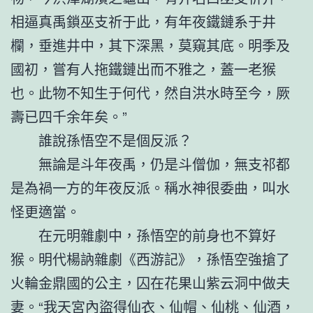
相逼真禹鎖巫支祈于此，有年夜鐵鏈系于井
欄，垂進井中，其下深黑，莫窺其底。明季及
國初，嘗有人拖鐵鏈出而不雅之，蓋一老猴
也。此物不知生于何代，然自洪水時至今，厥
壽已四千余年矣。”
誰說孫悟空不是個反派？
無論是斗年夜禹，仍是斗僧伽，無支祁都
是為禍一方的年夜反派。稱水神很委曲，叫水
怪更適當。
在元明雜劇中，孫悟空的前身也不算好
猴。明代楊訥雜劇《西游記》，孫悟空強搶了
火輪金鼎國的公主，囚在花果山紫云洞中做夫
妻。“我天宮內盜得仙衣、仙帽、仙桃、仙酒，