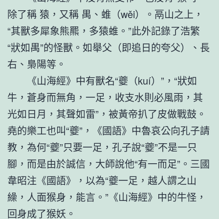
除了稱 猿，又稱 禺、蜼（wěi）。鬲山之上，
“其獸多犀象熊羆，多猿蜼。”此外記錄了浩繁
“狀如禺”的怪獸。如舉父（即追日的夸父）、長
右、梟陽等。
《山海經》中有獸名“夔（kuí）”，“狀如
牛，蒼身而無角，一足，收支水則必風雨，其
光如日月，其聲如雷”，被黃帝扒了皮做戰鼓。
堯的樂工也叫“夔”，《國語》中魯哀公向孔子請
教，為何“夔”只要一足，孔子說“夔”不是一只
腳，而是由於誠信，大師說他“有一而足”。三國
韋昭注《國語》，以為“夔一足，越人謂之山
繰，人面猴身，能言。”《山海經》中的牛怪，
回身成了猴妖。