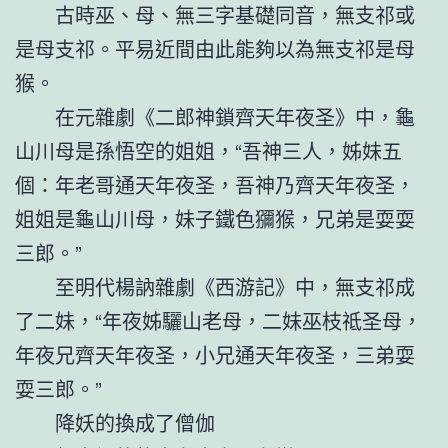
古時巫、母、無三字基礎同音，無支祁或
是母支祁。平易近間由此能夠以為無支祁是母
猴。
在元雜劇《二郎神鎖齊天年夜圣》中，龜
山川母是孫悟空的姐姐，“吾神三人，姊妹五
個：年老哥通天年夜圣，吾神乃齊天年夜圣，
姐姐是龜山川母，妹子鐵色獼猴，兄弟是耍耍
三郎。”
至明代楊訥雜劇《西游記》中，無支祁成
了二妹，“年夜姊驪山老母，二妹巫枝祗圣母，
年夜兄齊天年夜圣，小兄通天年夜圣，三弟耍
耍三郎。”
降妖的換成了僧伽