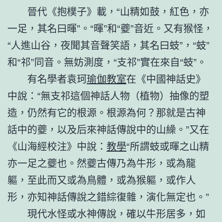
晉代《抱樸子》載，“山精如鼓，紅色，亦
一足，其名曰暉”。“暉”和“夔”音近。又有猴怪，
“人進山谷，夜聞其音聲笑語，其名曰蚑”，“蚑”
和“祁”同音。無妨測度，“支祁”實在來自“蚑”。
有名學者袁珂
瑜伽教室
在《中國神話史》
中說：“無支祁這個神話人物（植物）抽像的塑
造，仍然有它的根源。根源為何？那就是古神
話中的夔，以及后來神話傳說中的山繰。”又在
《山海經校注》中說：
教學
“所謂蚑或暉之山精
亦一足之夔也。然夔古傳乃為牛形，或為龍
軀，至此而又或為鳥體，或為猴軀，或作人
形，亦知神話傳說之錯綜復雜，演化無定也。”
現代水怪或水神傳說，確以牛形居多，如