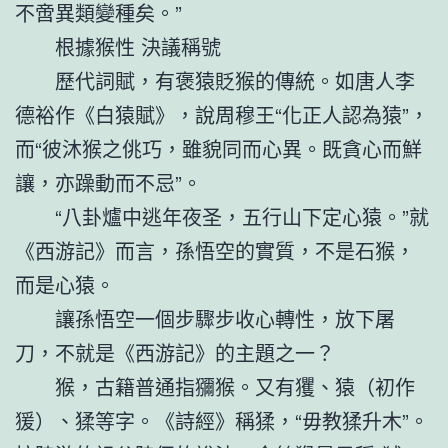
不啻異類變種矣。”
根據猴性 決議稱號
歷代詞賦，有褒猿貶猴的傳統。如唐人李
德裕作《白猿賦》，說周穆王“化正人認為猿”，
而“彼沐猴之佻巧，雖貌同而心異。既貪心而鮮
讓，亦躁動而不忌”。
“八卦爐中逃年夜圣，五行山下定心猿。”就
《西游記》而言，孫悟空的實質，不是石猴，
而是心猿。
讓孫悟空一個步驟步收心轉性，放下屠
刀，不就是《西游記》的主題之一？
猴，古籍普通指獼猴。又有玃、猿（初作
猨）、猱等字。《詩經》稱猱，“毋教猱升木”。