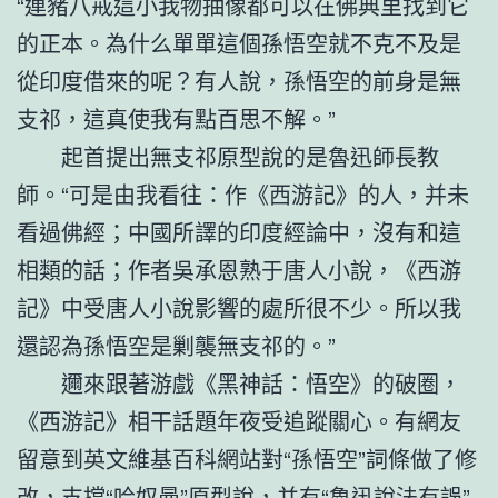
“連豬八戒這小我物抽像都可以在佛典里找到它
的正本。為什么單單這個孫悟空就不克不及是
從印度借來的呢？有人說，孫悟空的前身是無
支祁，這真使我有點百思不解。”
起首提出無支祁原型說的是魯迅師長教
師。“可是由我看往：作《西游記》的人，并未
看過佛經；中國所譯的印度經論中，沒有和這
相類的話；作者吳承恩熟于唐人小說，《西游
記》中受唐人小說影響的處所很不少。所以我
還認為孫悟空是剿襲無支祁的。”
邇來跟著游戲《黑神話：悟空》的破圈，
《西游記》相干話題年夜受追蹤關心。有網友
留意到英文維基百科網站對“孫悟空”詞條做了修
改，支撐“哈奴曼”原型說，并有“魯迅說法有誤”