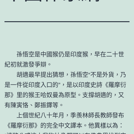
孫悟空是中國猴仍是印度猴，早在二十世
紀初就激發爭辯。
胡適最早提出猜想，孫悟空“不是外貨，乃
是一件從印度入口的”，是以印度史詩《羅摩衍
那》里的猴王哈奴曼為原型。支撐胡適的，又
有陳寅恪、鄭振鐸等。
上個世紀八十年月，季羨林師長教師發布
《羅摩衍那》的完全中文譯本。他異樣以為：