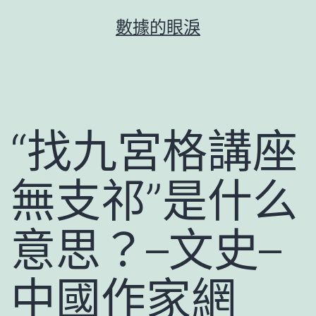
跳
數據的眼淚
至
主
要
內
容
“找九宮格講座
無支祁”是什么
意思？–文史–
中國作家網