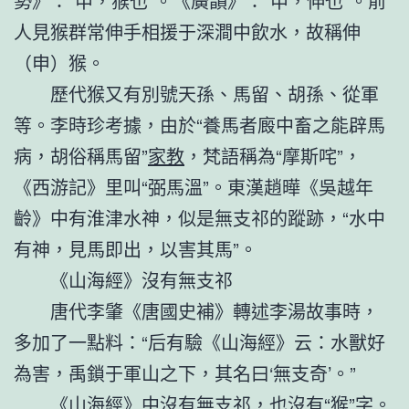
勢》：“申，猴也”。《廣韻》：“申，伸也”。前
人見猴群常伸手相援于深澗中飲水，故稱伸
（申）猴。
歷代猴又有別號天孫、馬留、胡孫、從軍
等。李時珍考據，由於“養馬者廄中畜之能辟馬
病，胡俗稱馬留”
家教
，梵語稱為“摩斯咤”，
《西游記》里叫“弼馬溫”。東漢趙曄《吳越年
齡》中有淮津水神，似是無支祁的蹤跡，“水中
有神，見馬即出，以害其馬”。
《山海經》沒有無支祁
唐代李肇《唐國史補》轉述李湯故事時，
多加了一點料：“后有驗《山海經》云：水獸好
為害，禹鎖于軍山之下，其名曰‘無支奇’。”
《山海經》中沒有無支祁，也沒有“猴”字。