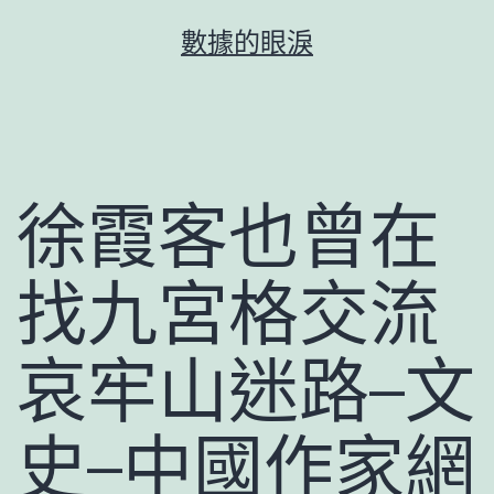
跳
數據的眼淚
至
主
要
內
容
徐霞客也曾在
找九宮格交流
哀牢山迷路–文
史–中國作家網