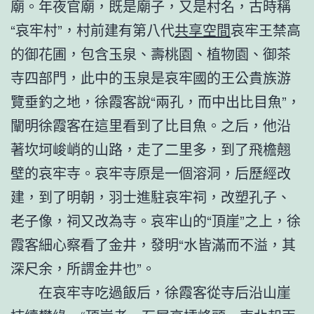
廟。年夜官廟，既是廟子，又是村名，古時稱
“哀牢村”，村前建有第八代
共享空間
哀牢王禁高
的御花圃，包含玉泉、壽桃園、植物園、御茶
寺四部門，此中的玉泉是哀牢國的王公貴族游
覽垂釣之地，徐霞客說“兩孔，而中出比目魚”，
闡明徐霞客在這里看到了比目魚。之后，他沿
著坎坷峻峭的山路，走了二里多，到了飛檐翹
壁的哀牢寺。哀牢寺原是一個溶洞，后歷經改
建，到了明朝，羽士進駐哀牢祠，改塑孔子、
老子像，祠又改為寺。哀牢山的“頂崖”之上，徐
霞客細心察看了金井，發明“水皆滿而不溢，其
深尺余，所謂金井也”。
在哀牢寺吃過飯后，徐霞客從寺后沿山崖