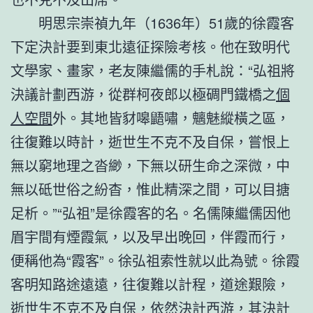
明思宗崇禎九年（1636年）51歲的徐霞客
下定決計要到東北遠征探險考核。他在致明代
文學家、畫家，老友陳繼儒的手札說：“弘祖將
決議計劃西游，從群柯夜郎以極碉門鐵橋之
個
人空間
外。其地皆豺嗥鼯嘯，魑魅縱橫之區，
往復難以時計，逝世生不克不及自保，嘗恨上
無以窮地理之沓緲，下無以研生命之深微，中
無以砥世俗之紛杳，惟此精深之間，可以目搪
足析。”“弘祖”是徐霞客的名。名儒陳繼儒因他
眉宇間有煙霞氣，以及早出晚回，伴霞而行，
便稱他為“霞客”。徐弘祖索性就以此為號。徐霞
客明知路途遠遠，往復難以計程，道途艱險，
逝世生不克不及自保，依然決計西游，其決計