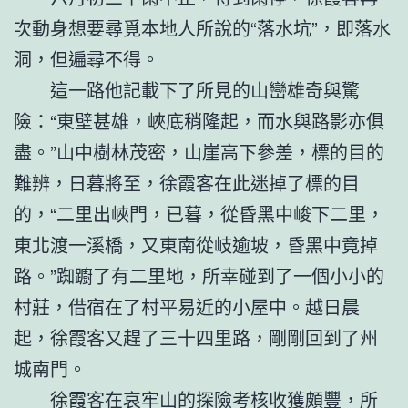
次動身想要尋覓本地人所說的“落水坑”，即落水
洞，但遍尋不得。
這一路他記載下了所見的山巒雄奇與驚
險：“東壁甚雄，峽底稍隆起，而水與路影亦俱
盡。”山中樹林茂密，山崖高下參差，標的目的
難辨，日暮將至，徐霞客在此迷掉了標的目
的，“二里出峽門，已暮，從昏黑中峻下二里，
東北渡一溪橋，又東南從岐逾坡，昏黑中竟掉
路。”踟躕了有二里地，所幸碰到了一個小小的
村莊，借宿在了村平易近的小屋中。越日晨
起，徐霞客又趕了三十四里路，剛剛回到了州
城南門。
徐霞客在哀牢山的探險考核收獲頗豐，所