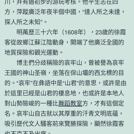
川，并有過初步的游玩考核。他平生志在四
方，萍蹤廣泛年夜半個中國，“達人所之未達，
探人所之未知”。
明萬歷三十六年（1608年），23歲的徐霞
客從故鄉江蘇江陰動身，開端了他廣泛全國的
地質探險和觀光運動。
博主們分歧稱險的哀牢山，曾被譽為哀牢
王國的神山圣嶺，坐落在保山壩的西北標的目
的。“哀牢”在彝語中是“山君”的意思，或許是由
於這里已經是山君的棲息地，也或許是本地人
對山勢險峻的一種比
舞蹈教室
方，才有這個定
名。哀牢山自古就以其厚重的汗青文明底蘊，
吸引歷代文人騷客前來覽勝探險，顯然徐霞客
也不克不及出席。