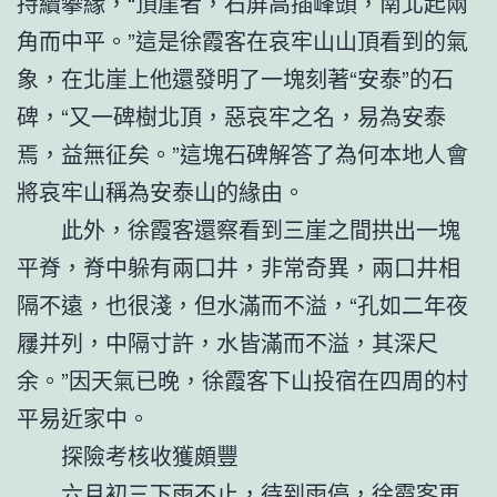
持續攀緣，“頂崖者，石屏高插峰頭，南北起兩
角而中平。”這是徐霞客在哀牢山山頂看到的氣
象，在北崖上他還發明了一塊刻著“安泰”的石
碑，“又一碑樹北頂，惡哀牢之名，易為安泰
焉，益無征矣。”這塊石碑解答了為何本地人會
將哀牢山稱為安泰山的緣由。
此外，徐霞客還察看到三崖之間拱出一塊
平脊，脊中躲有兩口井，非常奇異，兩口井相
隔不遠，也很淺，但水滿而不溢，“孔如二年夜
屨并列，中隔寸許，水皆滿而不溢，其深尺
余。”因天氣已晚，徐霞客下山投宿在四周的村
平易近家中。
探險考核收獲頗豐
六月初三下雨不止，待到雨停，徐霞客再