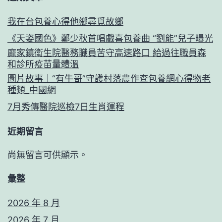
我在台包養心得他鄉尋覓故鄉
《天姿國色》鄭少秋首唱戲喜包養曲 “劉能”兒子曝光
龐家鎮衛生院醫務職員苦守高速路口 給過往職員森
和診所疫苗量體溫
圖片故事｜“有牛哥”守護村落農作查包養網心得物老
種類_中國網
7月秀傳醫院巡檢7日生肖運程
近期留言
尚無留言可供顯示。
彙整
2026 年 8 月
2026 年 7 月