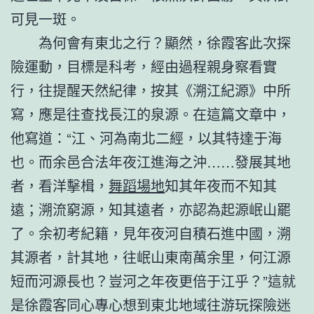
可見一斑。
為何會有東北之行？顯然，徐霞客此次探
險運動，目標是科考，經由過程親身察看實
行，往提醒天然紀律，按其《溯江紀源》中所
寫，應是往查找長江的泉源。在這篇文章中，
他寫道：“江、河為南北二經，以其特達于海
也。而余邑合法年夜江進海之沖……發展其地
者，看洋擊楫，
舞蹈場地
知其年夜而不知其
遠；溯流窮源，知其遠者，亦認為起源岷山罷
了。余初考紀籍，見年夜河自積石進中國，溯
其源者，計其地，往岷山東南萬余里，何江源
短而河源長也？豈河之年夜更倍于江乎？”這就
是徐霞客同心專心想到東北地域往游玩探險迷