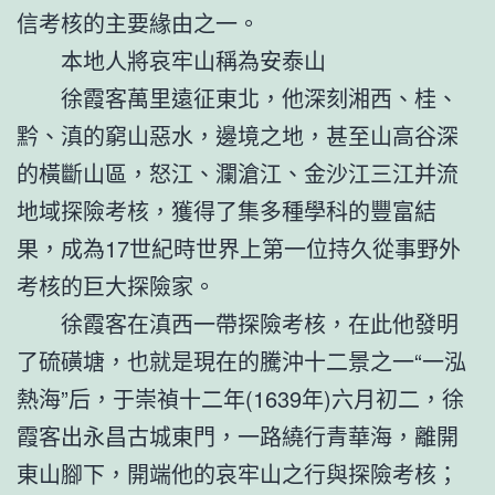
信考核的主要緣由之一。
本地人將哀牢山稱為安泰山
徐霞客萬里遠征東北，他深刻湘西、桂、
黔、滇的窮山惡水，邊境之地，甚至山高谷深
的橫斷山區，怒江、瀾滄江、金沙江三江并流
地域探險考核，獲得了集多種學科的豐富結
果，成為17世紀時世界上第一位持久從事野外
考核的巨大探險家。
徐霞客在滇西一帶探險考核，在此他發明
了硫磺塘，也就是現在的騰沖十二景之一“一泓
熱海”后，于崇禎十二年(1639年)六月初二，徐
霞客出永昌古城東門，一路繞行青華海，離開
東山腳下，開端他的哀牢山之行與探險考核；