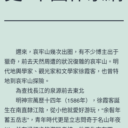
邇來，哀牢山幾次出圈，有不少博主出于
獵奇，前去天然周遭的狀況復雜的哀牢山。明
代地輿學家、觀光家和文學家徐霞客，也曾特
地到哀牢山探險。
為查找長江的泉源前去東北
明神宗萬歷十四年（1586年），徐霞客誕
生在南直隸江陰，從小他就愛好游玩，“余髫年
蓄五岳志”，青年時代更是立志問奇于名山年夜