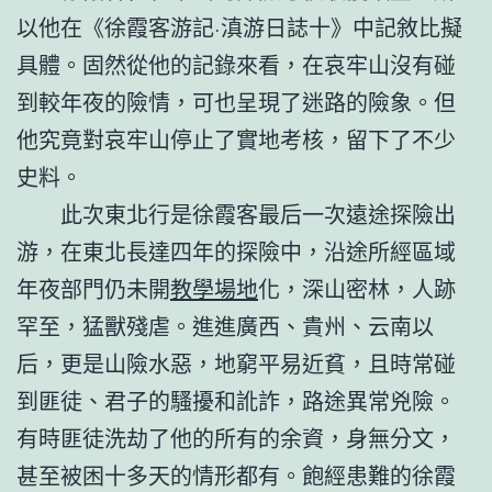
以他在《徐霞客游記·滇游日誌十》中記敘比擬
具體。固然從他的記錄來看，在哀牢山沒有碰
到較年夜的險情，可也呈現了迷路的險象。但
他究竟對哀牢山停止了實地考核，留下了不少
史料。
此次東北行是徐霞客最后一次遠途探險出
游，在東北長達四年的探險中，沿途所經區域
年夜部門仍未開
教學場地
化，深山密林，人跡
罕至，猛獸殘虐。進進廣西、貴州、云南以
后，更是山險水惡，地窮平易近貧，且時常碰
到匪徒、君子的騷擾和訛詐，路途異常兇險。
有時匪徒洗劫了他的所有的余資，身無分文，
甚至被困十多天的情形都有。飽經患難的徐霞