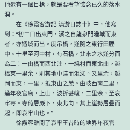
他還有一個目標，就是要看望惦念已久的落水
洞。
在《徐霞客游記·滇游日誌十》中，他寫
到：“初二日出東門，溪之自龍泉門灌城而東
者，亦透城而出。度吊橋，遂隨之東行田塍
中。十里至河中村，有石橋，北來之水遂分而
為二：一由橋而西北注，一繞村而東北曲。越
橋東一里余，則其地中洼而沮洳。又里余，越
岡而東，一里，抵東山之麓。由岐西南二里，
過年夜官廟，上山，波折甚峻，二里余，至哀
牢寺。寺倚層巖下，東北向，其上崖勢層疊而
起，即哀牢山也。”
徐霞客離開了哀牢王昔時的地界年夜官