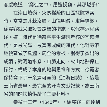
客感嘆道：“窮徒之中，屢遭拐竊，其那堪乎!”
在崇山峻嶺、火食稀疏的山區探險求索
時，常常是莽棘沒膝，山徑明滅，虛無縹緲，
徐霞客就采取設置路標的措施，以保存返程路
途。這一時代是徐霞客平生游玩考核的岑嶺時
代，是最光輝、最富有成績的時代。他對巖溶
地貌區做了具體、周全的考核，獲得了杰出的
成績；對河道水系、山脈走向、火山地熱停止
探討，構成了本身的地輿思惟和方式。徐霞客
保持寫下了十余篇可貴的《滇游日誌》，這是
云南省最早、最完全的汗青文獻記載，為云南
省的開闢扶植供給了主要材料。
崇禎十三年（1640年），徐霞客一向達到