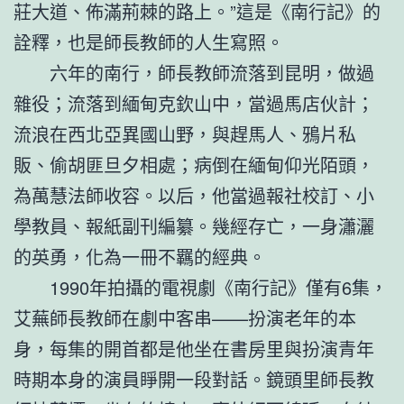
莊大道、佈滿荊棘的路上。”這是《南行記》的
詮釋，也是師長教師的人生寫照。
六年的南行，師長教師流落到昆明，做過
雜役；流落到緬甸克欽山中，當過馬店伙計；
流浪在西北亞異國山野，與趕馬人、鴉片私
販、偷胡匪旦夕相處；病倒在緬甸仰光陌頭，
為萬慧法師收容。以后，他當過報社校訂、小
學教員、報紙副刊編纂。幾經存亡，一身瀟灑
的英勇，化為一冊不羈的經典。
1990年拍攝的電視劇《南行記》僅有6集，
艾蕪師長教師在劇中客串——扮演老年的本
身，每集的開首都是他坐在書房里與扮演青年
時期本身的演員睜開一段對話。鏡頭里師長教