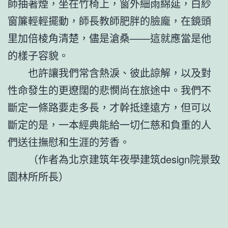
師抽著煙，坐在竹椅上，窗外細雨綿延，白紗
窗簾輕輕擺動，師長教師肥胖的臉龐，在鏡頭
里加倍棱角清楚，儘是滄桑——這就應當是他
的樣子容貌。
也許讓我們常含熱淚、彼此諒解，以及對
性命發生的更遼闊的悲憫尚在旅途中。我們不
斷定一條路要走多長，才幹抵達遠方，但可以
斷定的是，一本經典能給一切仁慈和負重的人
們送往撫慰和生涯的芳香。
（作者為北京建筑年夜學建筑design院景致
園林所所長）