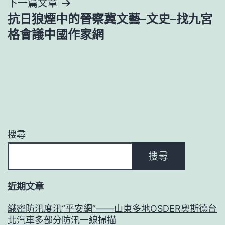
下一篇文章
覽
抗日狼煙中的晉察冀文藝–文史–找九宮
格會議中國作家網
搜尋
搜尋
近期文章
織密防汛度汛“平安網”——山東多地OSDER奧斯德台
北汽車多部分防汛一線掃描