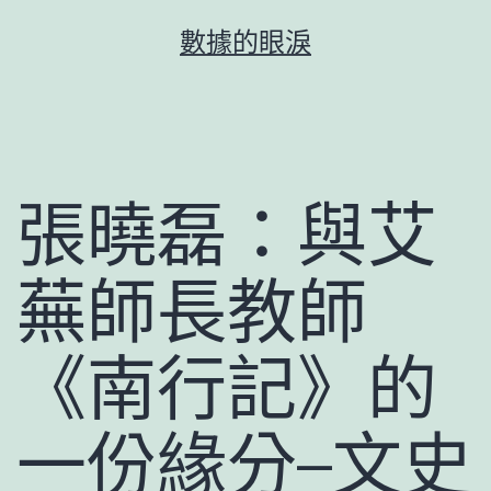
跳
數據的眼淚
至
主
要
內
容
張曉磊：與艾
蕪師長教師
《南行記》的
一份緣分–文史