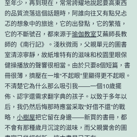
至年少，再到現在，常常誇耀地說起要高東西
的品質流落這個話題時，阿誰向往又有點兒忐
忑的想象中的旅途，它的出發點，它的繁殖，
它的不斷號召，都來源于
瑜伽教室
艾蕪師長教
師的《南行記》。淺秋微雨，父親單元的圖書
室清涼寧靜，故紙堆特有的滋味和校園里眼保
健操播放的聲響很相當。由於只要8個短篇，書
冊很薄，擠壓在一堆“不起眼”里顯得更不起眼。
不清楚它為什么那么吸引我——一個10歲擺
佈、認字還需求翻字典的孩子。以致于多年以
后，我仍然后悔那時應當采取“好借不還”的戰
略，
小樹屋
把它留在身邊——新買的書冊，都
不會有那種歲月沉淀的滋味，而父親黌舍的圖