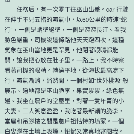
任務后，有一次零丁往巫山出差。car 行駛
在伸手不見五指的霧氣中，以60公里的時速“蛇
行”，一側是峭壁絕壁，一側是滾滾長江。看我
臉色嚴重，司機說這條路他天天跑四次，這種
氣象在巫山當地更是罕見，他閉著眼睛都能
開，讓我把心放在肚子里。一路上，我不時察
看著司機的眼睛。轉過平地，從海拔最高處下
行，霧氣漸消，豁然間，一個村如“世外桃源”般
展示。遍地都是巫山脆李，果實累累，綠色無
邊。我坐在農戶的堂屋里，對著一雙年青的小
夫妻。三人笑意盈盈，我吃著最新穎的脆李，
堂屋和吊腳樓之間是農戶祖怙恃的墳冢。一個
白叟蹲在土墻上吸煙，忸怩又當真地審閱我。