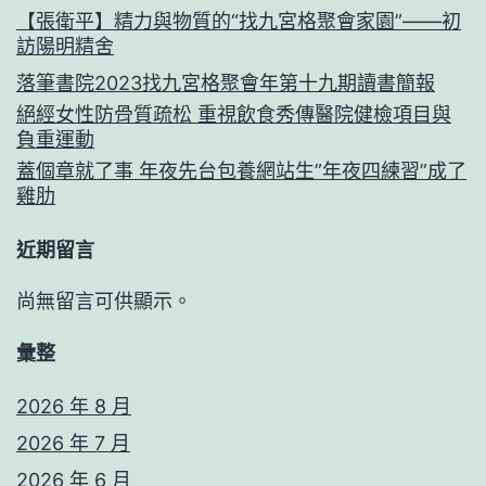
【張衛平】精力與物質的“找九宮格聚會家園”——初
訪陽明精舍
落筆書院2023找九宮格聚會年第十九期讀書簡報
絕經女性防骨質疏松 重視飲食秀傳醫院健檢項目與
負重運動
蓋個章就了事 年夜先台包養網站生”年夜四練習”成了
雞肋
近期留言
尚無留言可供顯示。
彙整
2026 年 8 月
2026 年 7 月
2026 年 6 月