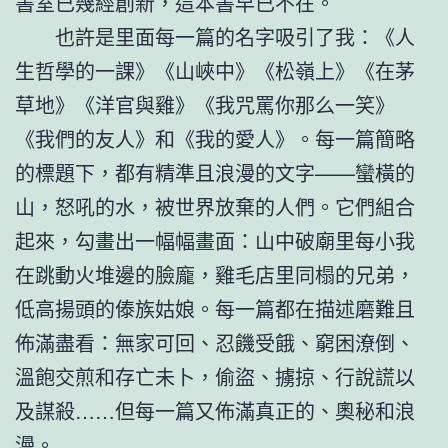
書室已幾經創新，這本書早已不在。
也許是里面每一篇的名字吸引了我：《人
生哲學的一課》《山峽中》《松嶺上》《在茅
草地》《洋官與雞》《我咒罵你那么一笑》
《我們的友人》和《我的愛人》。每一篇簡略
的標題下，都有精準且浪漫的文字——蠻橫的
山，怒吼的水，被世界放棄的人們。它們組合
起來，勾畫出一幅幅畫面：山中破廟里每小我
在跳動火堆邊的臉龐，雞毛店里同榻的兄弟，
低高揚頭的傣族姑娘。每一篇都在描述磨難且
佈滿盡看：無家可回、忍饑受餓、窮困潦倒、
溫飽交煎和存亡未卜，偷盜、擄掠、行說謊以
及謀殺……但每一篇又佈滿真正的、奧秘和浪
漫。