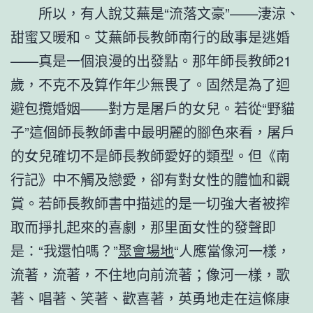
所以，有人說艾蕪是“流落文豪”——淒涼、
甜蜜又暖和。艾蕪師長教師南行的啟事是逃婚
——真是一個浪漫的出發點。那年師長教師21
歲，不克不及算作年少無畏了。固然是為了迴
避包攬婚姻——對方是屠戶的女兒。若從“野貓
子”這個師長教師書中最明麗的腳色來看，屠戶
的女兒確切不是師長教師愛好的類型。但《南
行記》中不觸及戀愛，卻有對女性的體恤和觀
賞。若師長教師書中描述的是一切強大者被搾
取而掙扎起來的喜劇，那里面女性的發聲即
是：“我還怕嗎？”
聚會場地
“人應當像河一樣，
流著，流著，不住地向前流著；像河一樣，歌
著、唱著、笑著、歡喜著，英勇地走在這條康