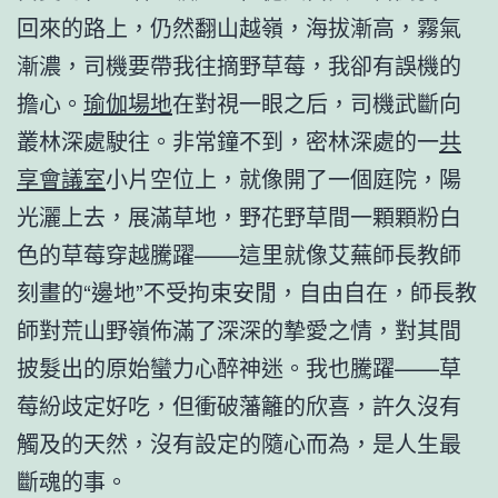
回來的路上，仍然翻山越嶺，海拔漸高，霧氣
漸濃，司機要帶我往摘野草莓，我卻有誤機的
擔心。
瑜伽場地
在對視一眼之后，司機武斷向
叢林深處駛往。非常鐘不到，密林深處的一
共
享會議室
小片空位上，就像開了一個庭院，陽
光灑上去，展滿草地，野花野草間一顆顆粉白
色的草莓穿越騰躍——這里就像艾蕪師長教師
刻畫的“邊地”不受拘束安閒，自由自在，師長教
師對荒山野嶺佈滿了深深的摯愛之情，對其間
披髮出的原始蠻力心醉神迷。我也騰躍——草
莓紛歧定好吃，但衝破藩籬的欣喜，許久沒有
觸及的天然，沒有設定的隨心而為，是人生最
斷魂的事。