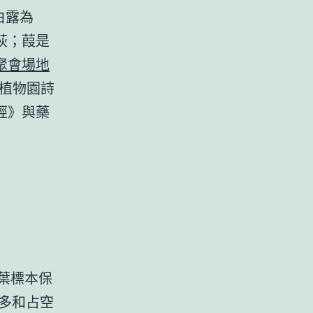
白露為
荻；葭是
聚會場地
植物園詩
經》與藥
臘葉標本保
最多和占空