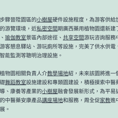
步驟晉陞園區的
小樹屋
硬件設施程度，為游客供給
的游覽環境，近
私密空間
期廣西藥用植物園還新建
、
瑜伽教室
景區內部途徑、
共享空間
游玩咨詢服務
游客憩息驛站、游玩廁所等設施，完美了供水供電
智能監測等聰明治理設施。
植物園相關負責人介
教學場地
紹，未來該園將進一
礎
舞蹈教室
設施建設和專類園建設，積極摸索中醫
導、康養等產業的
小樹屋
融會發展新形式，為平易
的中醫藥安康產品
講座場地
和服務，周全促
家教
進
展。