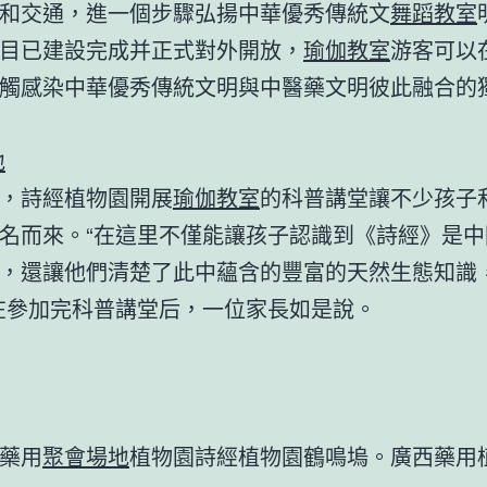
和交通，進一個步驟弘揚中華優秀傳統文
舞蹈教室
目已建設完成并正式對外開放，
瑜伽教室
游客可以
觸感染中華優秀傳統文明與中醫藥文明彼此融合的
地
，詩經植物園開展
瑜伽教室
的科普講堂讓不少孩子
名而來。“在這里不僅能讓孩子認識到《詩經》是中
，還讓他們清楚了此中蘊含的豐富的天然生態知識
在參加完科普講堂后，一位家長如是說。
藥用
聚會場地
植物園詩經植物園鶴鳴塢。廣西藥用