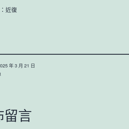
：近復
025 年 3 月 21 日
n
佈留言