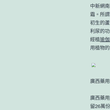
中新網南
霜。所謂
初生的蘆
利尿的功
經植
瑜伽
用植物的
廣西藥用
廣西藥用
留26萬