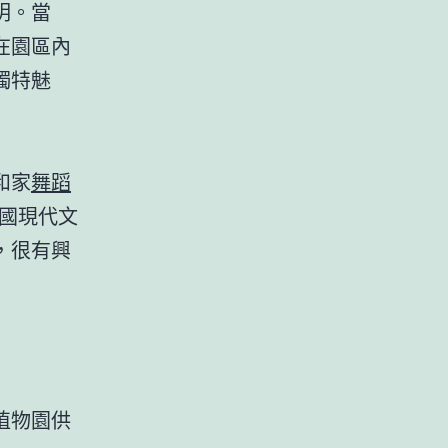
明。當
在園區內
獨特魅
和家
舞蹈
國現代文
，很有興
植物園供