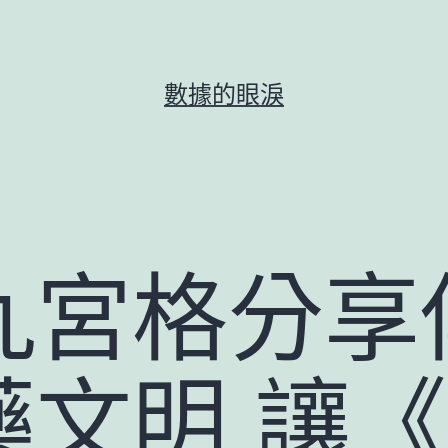
數據的眼淚
九宮格分享
藥文明 讓