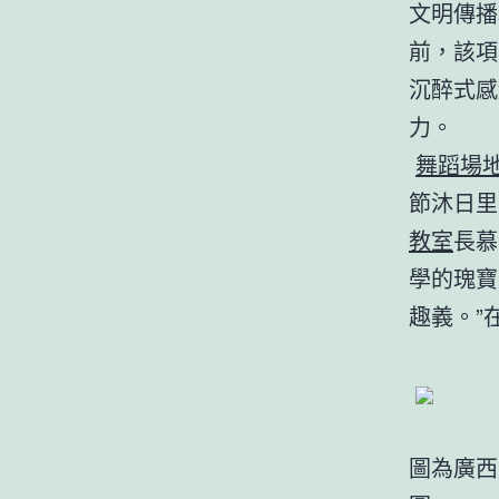
文明傳播
前，該項
沉醉式感
力。
舞蹈場
節沐日里
教室
長慕
學的瑰寶
趣義。”
圖為廣西