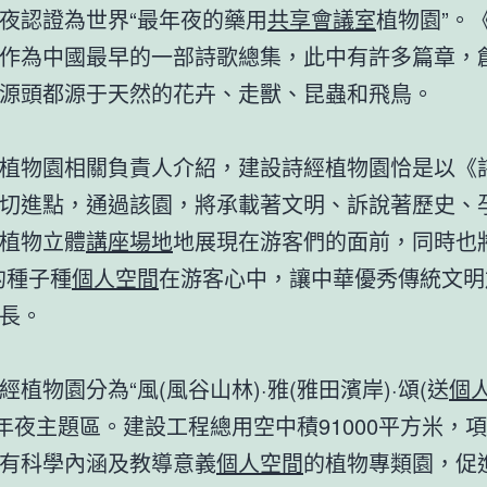
夜認證為世界“最年夜的藥用
共享會議室
植物園”。
作為中國最早的一部詩歌總集，此中有許多篇章，
源頭都源于天然的花卉、走獸、昆蟲和飛鳥。
植物園相關負責人介紹，建設詩經植物園恰是以《
切進點，通過該園，將承載著文明、訴說著歷史、
植物立體
講座場地
地展現在游客們的面前，同時也
的種子種
個人空間
在游客心中，讓中華優秀傳統文明
長。
經植物園分為“風(風谷山林)·雅(雅田濱岸)·頌(送
個
三年夜主題區。建設工程總用空中積91000平方米，
有科學內涵及教導意義
個人空間
的植物專類園，促