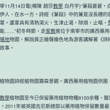
寧11月14日電(楊陳 趙莎
教學
白丹宇)“蒹葭蒼蒼，
伊人，在水一方。詩經《蒹葭》中的蒹是沒長穗的
葦。蘆葦具有清熱瀉火，生津止渴，除煩，止嘔，
能……”初冬時節，走
家教
進位于南寧市的廣西藥用
場地
物園，解說員正繪聲繪色地為游客講解著《詩
故事。
植物園詩經植物園霧森景觀。廣西藥用植物園供圖
教學
植物園至今已保留藥用植物物種8100余種，
份。2011年被英國吉尼斯總部以藥用植物保留數量