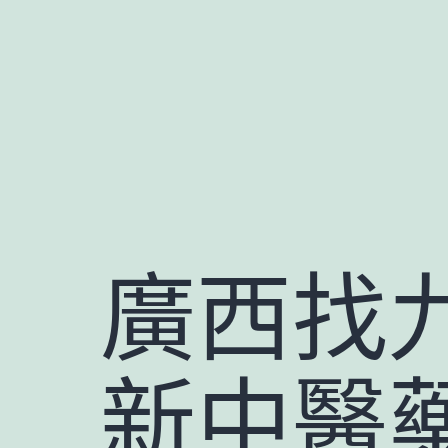
跳
至
主
要
內
容
廣西找
新中醫