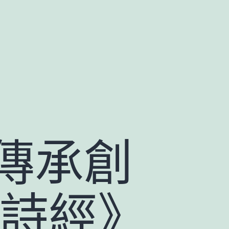
傳承創
《詩經》