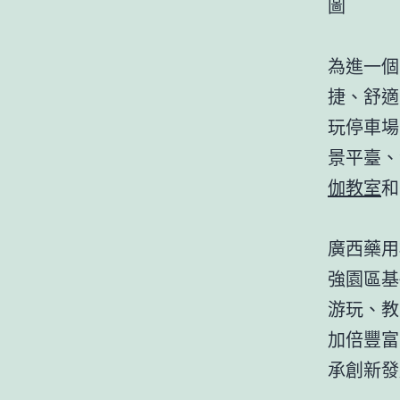
圖
為進一個
捷、舒適
玩停車場
景平臺、
伽教室
和
廣西藥用
強園區基
游玩、教
加倍豐富
承創新發