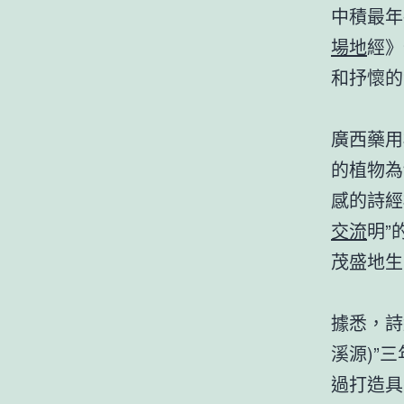
中積最年
場地
經》
和抒懷的
廣西藥用
的植物為
感的詩經
交流
明”
茂盛地生
據悉，詩
溪源)”
過打造具