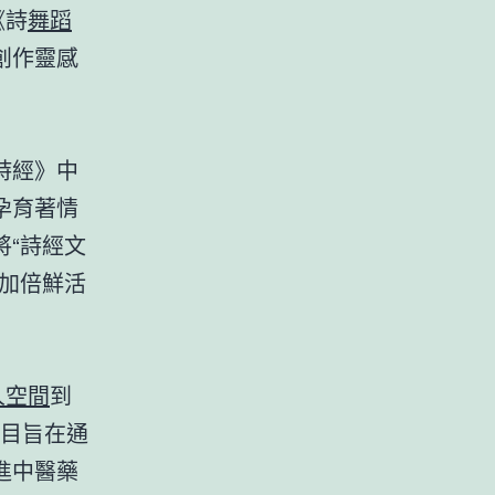
《詩
舞蹈
創作靈感
詩經》中
孕育著情
將“詩經文
加倍鮮活
人空間
到
項目旨在通
進中醫藥