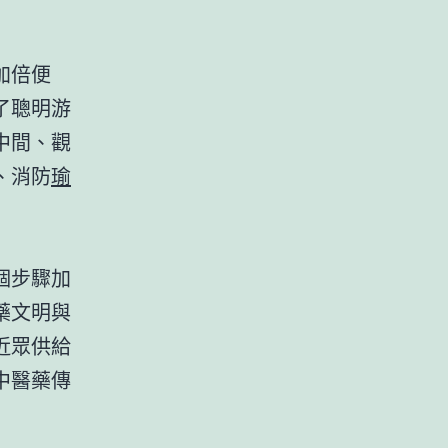
加倍便
了聰明游
中間、觀
、消防
瑜
個步驟加
藥文明與
近眾供給
中醫藥傳